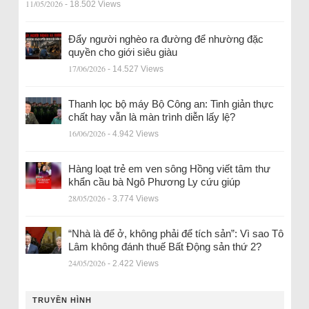
11/05/2026
- 18.502 Views
Đẩy người nghèo ra đường để nhường đặc
quyền cho giới siêu giàu
17/06/2026
- 14.527 Views
Thanh lọc bộ máy Bộ Công an: Tinh giản thực
chất hay vẫn là màn trình diễn lấy lệ?
16/06/2026
- 4.942 Views
Hàng loạt trẻ em ven sông Hồng viết tâm thư
khẩn cầu bà Ngô Phương Ly cứu giúp
28/05/2026
- 3.774 Views
“Nhà là để ở, không phải để tích sản”: Vì sao Tô
Lâm không đánh thuế Bất Động sản thứ 2?
24/05/2026
- 2.422 Views
TRUYỀN HÌNH