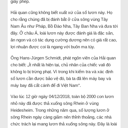
giấy phép.
Hải quan cũng không biết xuất xứ của số lươn này. Họ
cho rằng chúng đã bị đánh bắt ở cửa sông vùng Tây
Nam Âu như Pháp, Bồ Đào Nha, Tây Ban Nha và đưa tới
đây. Ở châu Á, loài lươn này được đánh giá là đặc sản,
ăn ngon và có tác dụng cường dương nên có giá rất cao,
lợi nhuận được coi là ngang với buôn ma túy.
Ông Hans-Jürgen Schmidt, phát ngôn viên của Hải quan
cho biết: „Ít nhất là hiện tại, chủ nhân của chiếc vali đó
không lo bị trừng phạt. Vì trong khi kiểm tra và xác định
số lươn cần được bảo vệ đó, bà ta đã lên máy bay và
máy bay đã cất cánh để đi Việt Nam“.
Vào lúc 12 giờ ngày 04/12/2018, toàn bộ 2000 con lươn
nhỏ này đã được thả xuống sông Rhein ở vùng
Heidesheim. Trong những năm qua, số lượng lươn ở
sông Rhein ngày càng giảm nên thỉnh thoảng, các nhà
chức trách lại mang lươn thả xuống sông này. Đây là loài