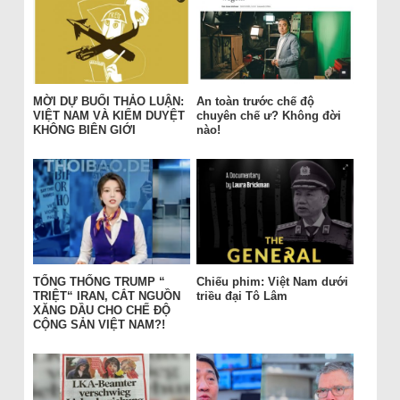
MỜI DỰ BUỔI THẢO LUẬN:
An toàn trước chế độ
VIỆT NAM VÀ KIỂM DUYỆT
chuyên chế ư? Không đời
KHÔNG BIÊN GIỚI
nào!
TỔNG THỐNG TRUMP “
Chiếu phim: Việt Nam dưới
TRIỆT“ IRAN, CẮT NGUỒN
triều đại Tô Lâm
XĂNG DẦU CHO CHẾ ĐỘ
CỘNG SẢN VIỆT NAM?!