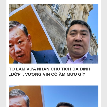
TÔ LÂM VỪA NHẬN CHỦ TỊCH ĐÃ DÍNH
„DỚP“, VƯỢNG VIN CÓ ÂM MƯU GÌ?