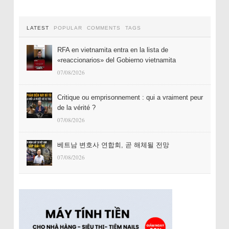
LATEST
POPULAR
COMMENTS
TAGS
RFA en vietnamita entra en la lista de
«reaccionarios» del Gobierno vietnamita
07/08/2026
Critique ou emprisonnement : qui a vraiment peur
de la vérité ?
07/08/2026
베트남 변호사 연합회, 곧 해체될 전망
07/08/2026