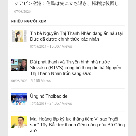
ジアビン空港：住民は先に立ち退き、権利は後回し
07/08/2026
NHIỀU NGƯỜI XEM
Tin bà Nguyễn Thị Thanh Nhàn đang ẩn náu tại
Đức đã được chính thức xác nhận
07/08/2023
- 15.067 Views
Đài phát thanh và Truyền hình nhà nước
Slovakia (RTVS) công bố thông tin bà Nguyễn
Thị Thanh Nhàn trốn sang Đức!
06/08/2023
- 5.165 Views
Ủng hộ Thoibao.de
15/02/2018
- 24.057 Views
Mai Hoàng lập kỷ lục thăng tiến: Vì sao “ngôi
sao” Tây Bắc trở thành điểm nóng của Bộ Công
an?