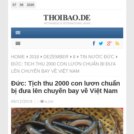
07
08
2026
HOME
2018
DEZEMBER
8
TIN NƯỚC ĐỨC
ĐỨC: TỊCH THU 2000 CON LƯƠN CHUẨN BỊ ĐƯA
LÊN CHUYẾN BAY VỀ VIỆT NAM
Đức: Tịch thu 2000 con lươn chuẩn
bị đưa lên chuyến bay về Việt Nam
08/12/2018
|
|
6.239