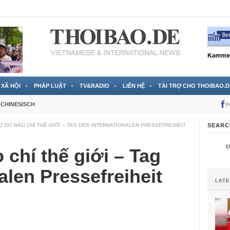
 đã được chính thức xác nhận
3 Jahren ago
XÃ HỘI
PHÁP LUẬT
TV&RADIO
LIÊN HỆ
TÀI TRỢ CHO THOIBAO.D
CHINESISCH
F
Ự DO BÁO CHÍ THẾ GIỚI – TAG DER INTERNATIONALEN PRESSEFREIHEIT
SEARC
 chí thế giới – Tag
alen Pressefreiheit
LAT