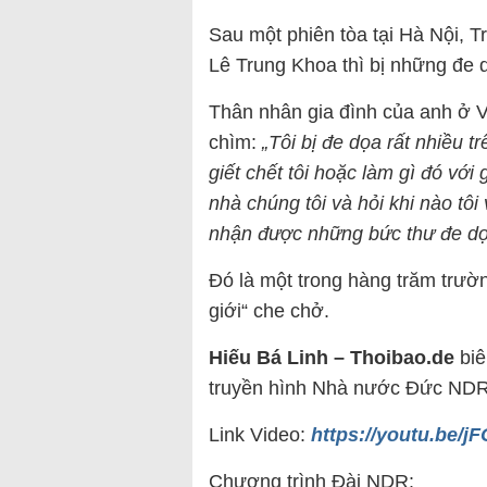
Sau một phiên tòa tại Hà Nội, T
Lê Trung Khoa thì bị những đe d
Thân nhân gia đình của anh ở 
chìm:
„Tôi bị đe dọa rất nhiều t
giết chết tôi hoặc làm gì đó với
nhà chúng tôi và hỏi khi nào tô
nhận được những bức thư đe dọ
Đó là một trong hàng trăm trườ
giới“ che chở.
Hiếu Bá Linh – Thoibao.de
biê
truyền hình Nhà nước Đức ND
Link Video:
https://youtu.be/
Chương trình Đài NDR: