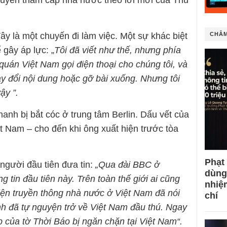
huyến thăm cấp nhà nước theo lời mời của Thủ
y là một chuyến đi làm việc. Một sự khác biệt
CHÂM
 gây áp lực: „
Tôi đã viết như thế, nhưng phía
uán Việt Nam gọi điện thoại cho chúng tôi, và
y đổi nội dung hoặc gỡ bài xuống. Nhưng tôi
ậy ”.
anh bị bắt cóc ở trung tâm Berlin. Dấu vết của
ệt Nam – cho đến khi ông xuất hiện trước tòa
Phạt
người đầu tiên đưa tin:
„Qua đài BBC ở
dùng
g tin đầu tiên này. Trên toàn thế giới ai cũng
nhiệ
iện truyền thông nhà nước ở Việt Nam đã nói
chí
h đã tự nguyện trở về Việt Nam đầu thú.
Ngay
b của tờ Thời Báo bị ngăn chặn tại Việt Nam“.