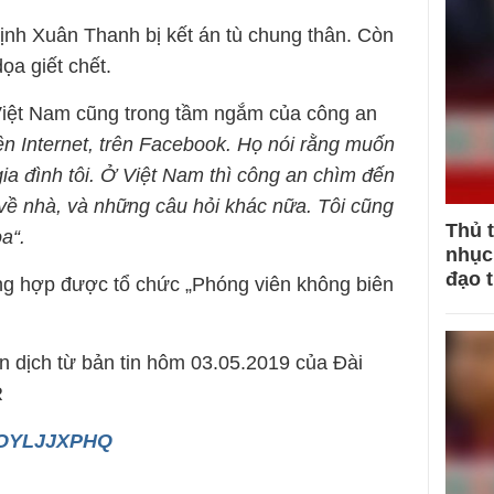
rịnh Xuân Thanh bị kết án tù chung thân. Còn
ọa giết chết.
Việt Nam cũng trong tầm ngắm của công an
rên Internet, trên Facebook. Họ nói rằng muốn
 gia đình tôi. Ở Việt Nam thì công an chìm đến
i về nhà, và những câu hỏi khác nữa.
Tôi cũng
Thủ 
a“.
nhục 
đạo 
ng hợp được tổ chức „Phóng viên không biên
n dịch từ bản tin hôm 03.05.2019 của Đài
R
jFOYLJJXPHQ