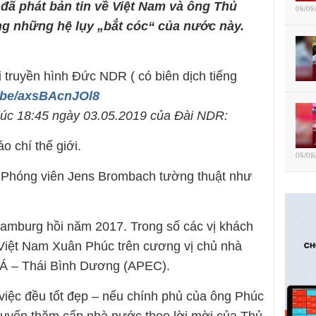
đã phát bản tin về Việt Nam và ông Thủ
08/08
 những hệ lụy „bắt cóc“ của nước này.
 truyền hình Đức NDR ( có biên dịch tiếng
u.be/axsBAcnJOl8
t lúc 18:45 ngày 03.05.2019 của Đài NDR:
 chí thế giới.
08/08
? Phóng viên Jens Brombach tường thuật như
Hamburg hồi năm 2017. Trong số các vị khách
Việt Nam Xuân Phúc trên cương vị chủ nhà
 Á – Thái Bình Dương (APEC).
iệc đều tốt đẹp – nếu chính phủ của ông Phúc