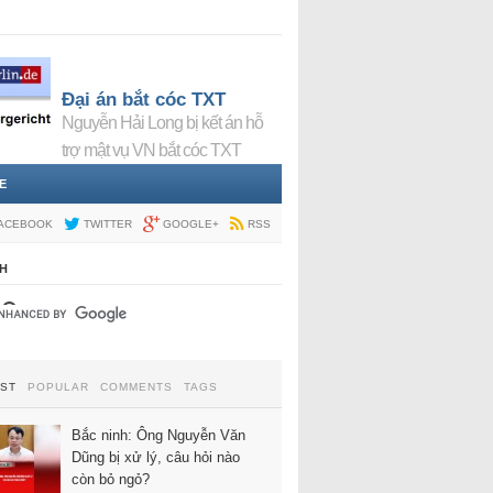
Đại án bắt cóc TXT
Nguyễn Hải Long bị kết án hỗ
trợ mật vụ VN bắt cóc TXT
E
ACEBOOK
TWITTER
GOOGLE+
RSS
H
EST
POPULAR
COMMENTS
TAGS
Bắc ninh: Ông Nguyễn Văn
Dũng bị xử lý, câu hỏi nào
còn bỏ ngỏ?