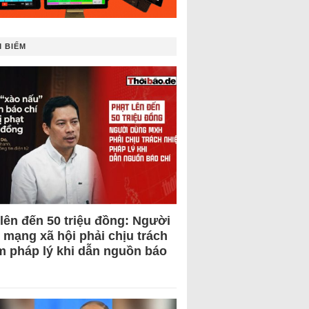
 BIẾM
 lên đến 50 triệu đồng: Người
 mạng xã hội phải chịu trách
m pháp lý khi dẫn nguồn báo