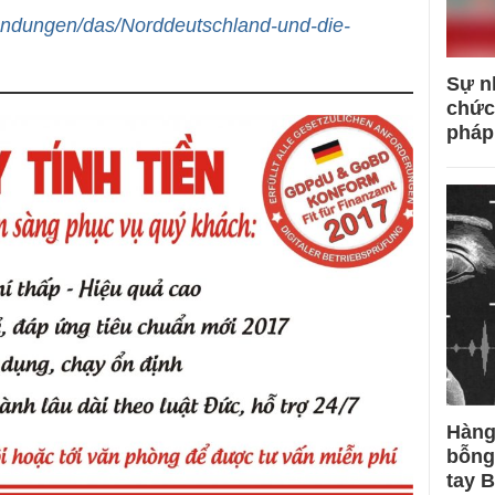
sendungen/das/Norddeutschland-und-die-
Sự n
chức
pháp
Hàng
bỗng
tay 