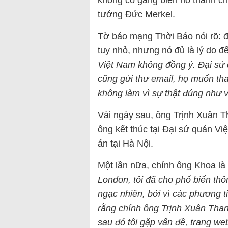
không cố gắng biến nó thành c
tướng Đức Merkel.
Tờ báo mạng Thời Báo nói rõ: đâ
tuy nhỏ, nhưng nó đủ là lý do để
Việt Nam không đồng ý. Đại sứ q
cũng gửi thư email, họ muốn tha
không làm vì sự thật đúng như v
Vài ngày sau, ông Trịnh Xuân Th
ông kết thúc tại Đại sứ quán Vi
án tại Hà Nội.
Một lần nữa, chính ông Khoa là 
London, tôi đã cho phổ biến thôn
ngạc nhiên, bởi vì các phương t
rằng chính ông Trịnh Xuân Than
sau đó tôi gặp vấn đề, trang we