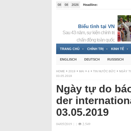
08
08
2026
Headline:
Tin bà Nguyễn Thị Thanh Nhàn đang ẩn náu tại Đức
Biểu tình tại VN
Sau 43 năm, sự kiện chính trị
chấn động toàn quốc
TRANG CHỦ
CHÍNH TRỊ
KINH TẾ
ENGLISCH
DEUTSCH
RUSSISCH
HOME
2019
MAI
4
TIN NƯỚC ĐỨC
NGÀY T
03.05.2019
Ngày tự do báo
der internation
03.05.2019
04/05/2019
|
|
2.549