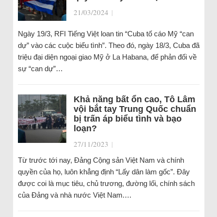
21/03/2024
|
Ngày 19/3, RFI Tiếng Việt loan tin “Cuba tố cáo Mỹ “can
dự” vào các cuộc biểu tình”. Theo đó, ngày 18/3, Cuba đã
triệu đại diện ngoại giao Mỹ ở La Habana, để phản đối về
sự “can dự”…
Khả năng bất ổn cao, Tô Lâm
vội bắt tay Trung Quốc chuẩn
bị trấn áp biểu tình và bạo
loạn?
27/11/2023
|
Từ trước tới nay, Đảng Cộng sản Việt Nam và chính
quyền của họ, luôn khẳng định “Lấy dân làm gốc”. Đây
được coi là mục tiêu, chủ trương, đường lối, chính sách
của Đảng và nhà nước Việt Nam.…