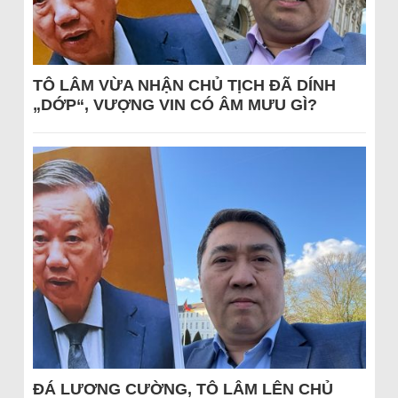
TÔ LÂM VỪA NHẬN CHỦ TỊCH ĐÃ DÍNH
„DỚP“, VƯỢNG VIN CÓ ÂM MƯU GÌ?
ĐÁ LƯƠNG CƯỜNG, TÔ LÂM LÊN CHỦ