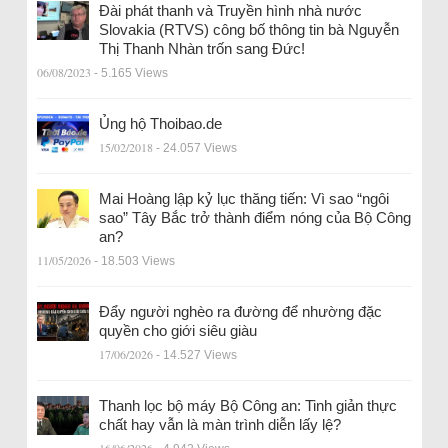
Đài phát thanh và Truyền hình nhà nước
Slovakia (RTVS) công bố thông tin bà Nguyễn
Thị Thanh Nhàn trốn sang Đức!
06/08/2023
- 5.165 Views
Ủng hộ Thoibao.de
15/02/2018
- 24.057 Views
Mai Hoàng lập kỷ lục thăng tiến: Vì sao “ngôi
sao” Tây Bắc trở thành điểm nóng của Bộ Công
an?
11/05/2026
- 18.503 Views
Đẩy người nghèo ra đường để nhường đặc
quyền cho giới siêu giàu
17/06/2026
- 14.527 Views
Thanh lọc bộ máy Bộ Công an: Tinh giản thực
chất hay vẫn là màn trình diễn lấy lệ?