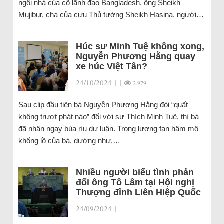
ngôi nhà của cố lãnh đạo Bangladesh, ông Sheikh
Mujibur, cha của cựu Thủ tướng Sheikh Hasina, người…
Húc sư Minh Tuệ không xong,
Nguyễn Phương Hằng quay
xe húc Việt Tân?
24/10/2024
|
|
2.979
Sau clip đầu tiên bà Nguyễn Phương Hằng đòi “quất
không trượt phát nào” đối với sư Thích Minh Tuệ, thì bà
đã nhận ngay búa rìu dư luận. Trong lượng fan hâm mộ
khổng lồ của bà, dường như,…
Nhiều người biểu tình phản
đối ông Tô Lâm tại Hội nghị
Thượng đỉnh Liên Hiệp Quốc
24/09/2024
|