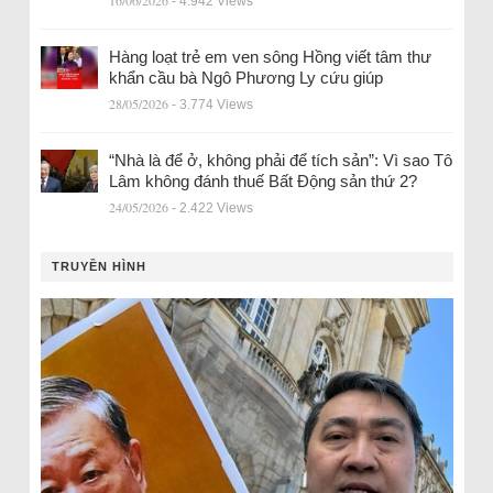
16/06/2026
- 4.942 Views
Hàng loạt trẻ em ven sông Hồng viết tâm thư
khẩn cầu bà Ngô Phương Ly cứu giúp
28/05/2026
- 3.774 Views
“Nhà là để ở, không phải để tích sản”: Vì sao Tô
Lâm không đánh thuế Bất Động sản thứ 2?
24/05/2026
- 2.422 Views
TRUYỀN HÌNH