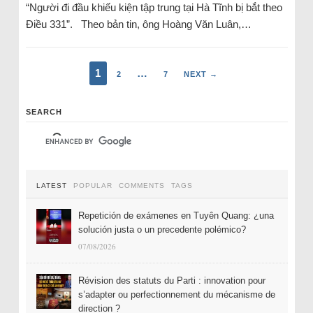
“Người đi đầu khiếu kiện tập trung tại Hà Tĩnh bị bắt theo
Điều 331”. Theo bản tin, ông Hoàng Văn Luân,…
1
…
2
7
NEXT →
SEARCH
LATEST
POPULAR
COMMENTS
TAGS
Repetición de exámenes en Tuyên Quang: ¿una
solución justa o un precedente polémico?
07/08/2026
Révision des statuts du Parti : innovation pour
s’adapter ou perfectionnement du mécanisme de
direction ?