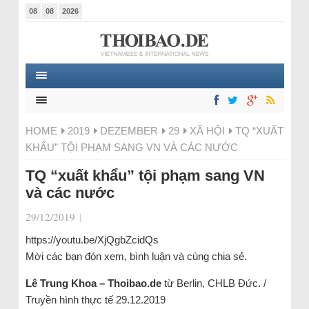
08
08
2026
HOME
2019
DEZEMBER
29
XÃ HỘI
TQ “XUẤT
KHẨU” TỘI PHẠM SANG VN VÀ CÁC NƯỚC
TQ “xuất khẩu” tội phạm sang VN
và các nước
29/12/2019
|
https://youtu.be/XjQgbZcidQs
Mời các bạn đón xem, bình luận và cùng chia sẻ.
Lê Trung Khoa – Thoibao.de
từ Berlin, CHLB Đức. /
Truyền hình thực tế 29.12.2019