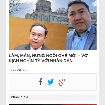
LÂM, MẪN, HƯNG NGỒI GHẾ MỚI – VỞ
KỊCH NGHÌN TỶ VỚI NHÂN DÂN
FOLLOW US
CHÂM BIẾM