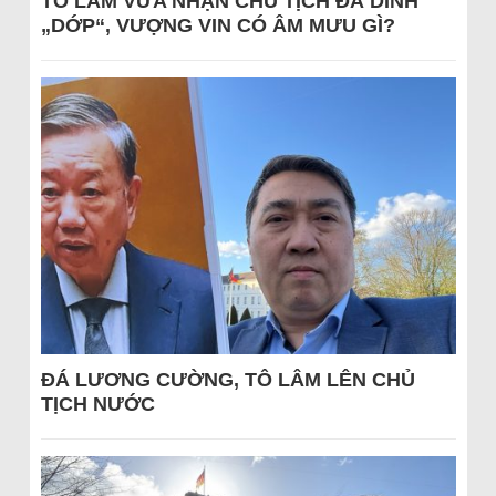
TÔ LÂM VỪA NHẬN CHỦ TỊCH ĐÃ DÍNH
„DỚP“, VƯỢNG VIN CÓ ÂM MƯU GÌ?
ĐÁ LƯƠNG CƯỜNG, TÔ LÂM LÊN CHỦ
TỊCH NƯỚC