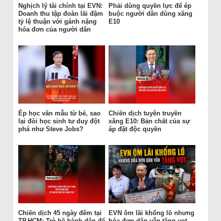
Nghịch lý tài chính tại EVN:
Phải dùng quyền lực để ép
Doanh thu tập đoàn lãi đậm
buộc người dân dùng xăng
tỷ lệ thuận với gánh nặng
E10
hóa đơn của người dân
Ép học văn mẫu từ bé, sao
Chiến dịch tuyên truyền
lại đòi học sinh tư duy đột
xăng E10: Bản chất của sự
phá như Steve Jobs?
áp đặt độc quyền
Chiến dịch 45 ngày đêm tại
EVN ôm lãi khổng lồ nhưng
TP.HCM: Trò hề hành dân để
hóa đơn dân vẫn tăng vọt