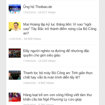
Ủng hộ Thoibao.de
15/02/2018
- 24.071 Views
Mai Hoàng lập kỷ lục thăng tiến: Vì sao “ngôi
sao” Tây Bắc trở thành điểm nóng của Bộ Công
an?
11/05/2026
- 18.509 Views
Đẩy người nghèo ra đường để nhường đặc
quyền cho giới siêu giàu
17/06/2026
- 14.529 Views
Thanh lọc bộ máy Bộ Công an: Tinh giản thực
chất hay vẫn là màn trình diễn lấy lệ?
16/06/2026
- 4.942 Views
Hàng loạt trẻ em ven sông Hồng viết tâm thư
khẩn cầu bà Ngô Phương Ly cứu giúp
28/05/2026