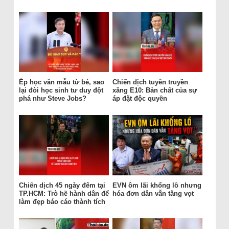
Ép học văn mẫu từ bé, sao
Chiến dịch tuyên truyền
lại đòi học sinh tư duy đột
xăng E10: Bản chất của sự
phá như Steve Jobs?
áp đặt độc quyền
Chiến dịch 45 ngày đêm tại
EVN ôm lãi khổng lồ nhưng
TP.HCM: Trò hề hành dân để
hóa đơn dân vẫn tăng vọt
làm đẹp báo cáo thành tích