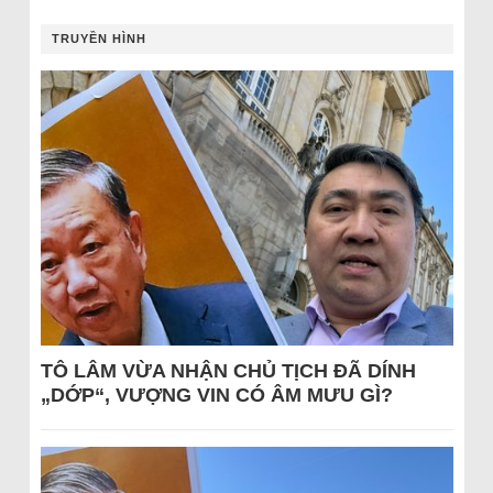
TRUYỀN HÌNH
TÔ LÂM VỪA NHẬN CHỦ TỊCH ĐÃ DÍNH
„DỚP“, VƯỢNG VIN CÓ ÂM MƯU GÌ?