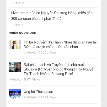
10/08/2026
Livestream của bà Nguyễn Phương Hằng khiến gần
800 cơ quan báo chí phải đỏ mặt
10/08/2026
NHIỀU NGƯỜI XEM
Tin bà Nguyễn Thị Thanh Nhàn đang ẩn náu tại
Đức đã được chính thức xác nhận
07/08/2023
- 15.101 Views
Đài phát thanh và Truyền hình nhà nước
Slovakia (RTVS) công bố thông tin bà Nguyễn
Thị Thanh Nhàn trốn sang Đức!
06/08/2023
- 5.174 Views
Ủng hộ Thoibao.de
15/02/2018
- 24.089 Views