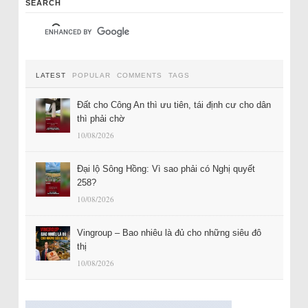
SEARCH
LATEST
POPULAR
COMMENTS
TAGS
Đất cho Công An thì ưu tiên, tái định cư cho dân
thì phải chờ
10/08/2026
Đại lộ Sông Hồng: Vì sao phải có Nghị quyết
258?
10/08/2026
Vingroup – Bao nhiêu là đủ cho những siêu đô
thị
10/08/2026