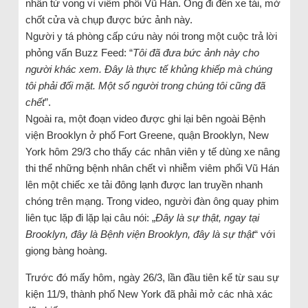
nhân tử vong vì viêm phổi Vũ Hán. Ông đi đến xe tải, mở
chốt cửa và chụp được bức ảnh này.
Người y tá phòng cấp cứu này nói trong một cuộc trả lời
phỏng vấn Buzz Feed: “
Tôi đã đưa bức ảnh này cho
người khác xem. Đây là thực tế khủng khiếp mà chúng
tôi phải đối mặt. Một số người trong chúng tôi cũng đã
chết
”.
Ngoài ra, một đoạn video được ghi lại bên ngoài Bệnh
viện Brooklyn ở phố Fort Greene, quận Brooklyn, New
York hôm 29/3 cho thấy các nhân viên y tế dùng xe nâng
thi thể những bệnh nhân chết vì nhiễm viêm phổi Vũ Hán
lên một chiếc xe tải đông lạnh được lan truyền nhanh
chóng trên mạng. Trong video, người đàn ông quay phim
liên tục lặp đi lặp lại câu nói: „
Đây là sự thật, ngay tại
Brooklyn, đây là Bệnh viện Brooklyn, đây là sự thật
“ với
giọng bàng hoàng.
Trước đó mấy hôm, ngày 26/3, lần đầu tiên kể từ sau sự
kiện 11/9, thành phố New York đã phải mở các nhà xác