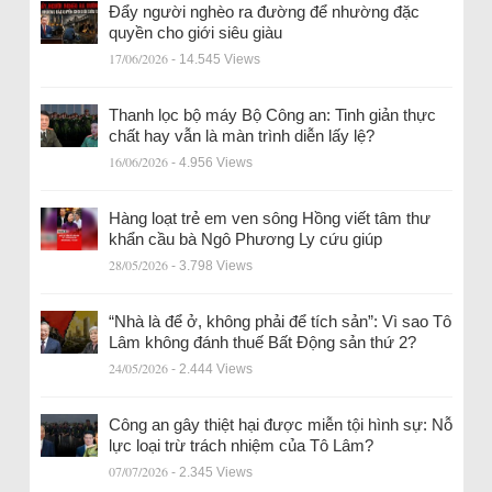
Đẩy người nghèo ra đường để nhường đặc
quyền cho giới siêu giàu
17/06/2026
- 14.545 Views
Thanh lọc bộ máy Bộ Công an: Tinh giản thực
chất hay vẫn là màn trình diễn lấy lệ?
16/06/2026
- 4.956 Views
Hàng loạt trẻ em ven sông Hồng viết tâm thư
khẩn cầu bà Ngô Phương Ly cứu giúp
28/05/2026
- 3.798 Views
“Nhà là để ở, không phải để tích sản”: Vì sao Tô
Lâm không đánh thuế Bất Động sản thứ 2?
24/05/2026
- 2.444 Views
Công an gây thiệt hại được miễn tội hình sự: Nỗ
lực loại trừ trách nhiệm của Tô Lâm?
07/07/2026
- 2.345 Views