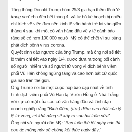
Tổng thống Donald Trump hôm 29/3 gia hạn thêm lệnh ‘
ở
trong nhà
’ cho đến hết tháng 4, và từ bỏ kế hoạch bị nhiều
chỉ trích về việc đưa nền kinh tế vận hành trở lại vào giữa
tháng 4 sau khi một cố vấn hàng đầu về y tế cảnh báo
rằng sẽ có hơn 100.000 người Mỹ có thể chết vì sự bùng
phát dịch bệnh virus corona.
Quyết định đảo ngược của ông Trump, mà ông nói sẽ tiết
lộ thêm chi tiết vào ngày 1/4, được đưa ra trong bối cảnh
số người nhiễm và số người tử vong vì dịch bệnh viêm
phổi Vũ Hán không ngừng tăng và cao hơn bất cứ quốc
gia nào trên thế giới.
Ông Trump nói tại một cuộc họp báo cập nhật về tình
hình dịch viêm phổi Vũ Hán tại Vườn Hồng ở Nhà Trắng,
với sự có mặt của các cố vấn hàng đầu và lãnh đạo
doanh nghiệp rằng “
Đỉnh điểm, (tức) điểm cao nhất của tỷ
lệ tử vong, có khả năng sẽ xảy ra sau hai tuần nữa
”.
Ông nói với người dân Mỹ: “
Bạn tuân thủ tốt ngày nào thì
cơn ác mộng này sẽ chóng kết thúc ngày đấy
.”