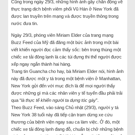
Cũng trong ngày 29/3, những hình ảnh gây chấn động về
thực trạng dịch bệnh viêm phổi Vũ Hán ở New York đã
được lan truyền trên mạng và được truyền thông trong
nước đưa tin.
Ngày 29/3, phóng viên Miriam Elder của trang mạng
Buzz Feed của Mỹ đã đăng một bức ảnh trong một bài
viết khiến người đọc cảm thấy sốc: bên trong thùng một
chiếc xe tải đông lạnh là các túi đựng thi thể người được
xếp ngay ngắn thành hai hàng.
Trang tin Guancha cho hay, bà Miriam Elder nói, hình ảnh
này đã được một y tá trong một bệnh viện ở Manhattan,
New York gửi đến với mục đích là để mọi người thấy
được những gì mà các nhân viên y tế tuyến đầu phải trải
qua “
là thực tế khiến người ta dựng tóc gáy
”.
Theo Buzz Feed, vào sáng Chủ nhật (29/3), người y tá
New York 38 tuổi này đã tiếp cận trạm dừng xe cứu
thương của bệnh viện ngay sau ca làm việc. Ở đó, một
chiếc xe tải đông lạnh đang đỗ, chuẩn bị chở những bệnh