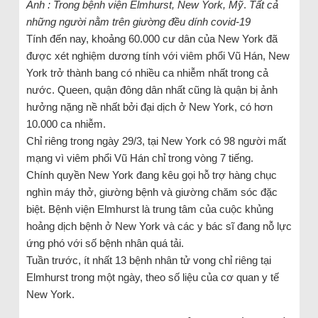
Ảnh : Trong bệnh viện Elmhurst, New York, Mỹ
.
Tất cả
những người nằm trên giường đều dính covid-19
Tính đến nay, khoảng 60.000 cư dân của New York đã
được xét nghiệm dương tính với viêm phổi Vũ Hán, New
York trở thành bang có nhiều ca nhiễm nhất trong cả
nước. Queen, quận đông dân nhất cũng là quận bị ảnh
hưởng nặng nề nhất bởi đại dịch ở New York, có hơn
10.000 ca nhiễm.
Chỉ riêng trong ngày 29/3, tại New York có 98 người mất
mạng vì viêm phổi Vũ Hán chỉ trong vòng 7 tiếng.
Chính quyền New York đang kêu gọi hỗ trợ hàng chục
nghìn máy thở, giường bệnh và giường chăm sóc đặc
biệt. Bệnh viện Elmhurst là trung tâm của cuộc khủng
hoảng dịch bệnh ở New York và các y bác sĩ đang nỗ lực
ứng phó với số bệnh nhân quá tải.
Tuần trước, ít nhất 13 bệnh nhân tử vong chỉ riêng tại
Elmhurst trong một ngày, theo số liệu của cơ quan y tế
New York.