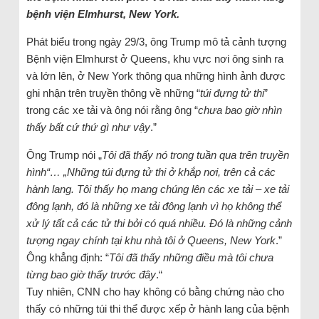
bệnh viện Elmhurst, New York.
Phát biểu trong ngày 29/3, ông Trump mô tả cảnh tượng
Bệnh viện Elmhurst ở Queens, khu vực nơi ông sinh ra
và lớn lên, ở New York thông qua những hình ảnh được
ghi nhận trên truyền thông về những “
túi đựng tử thi
”
trong các xe tải và ông nói rằng ông “
chưa bao giờ nhìn
thấy bất cứ thứ gì như vậy
.”
Ông Trump nói „
Tôi đã thấy nó trong tuần qua trên truyền
hình“… „Những túi đựng tử thi ở khắp nơi, trên cả các
hành lang. Tôi thấy họ mang chúng lên các xe tải – xe tải
đông lạnh, đó là những xe tải đông lạnh vì họ không thể
xử lý tất cả các tử thi bởi có quá nhiều. Đó là những cảnh
tượng ngay chính tại khu nhà tôi ở Queens, New York
.”
Ông khẳng định: “
Tôi đã thấy những điều mà tôi chưa
từng bao giờ thấy trước đây
.“
Tuy nhiên, CNN cho hay không có bằng chứng nào cho
thấy có những túi thi thể được xếp ở hành lang của bệnh