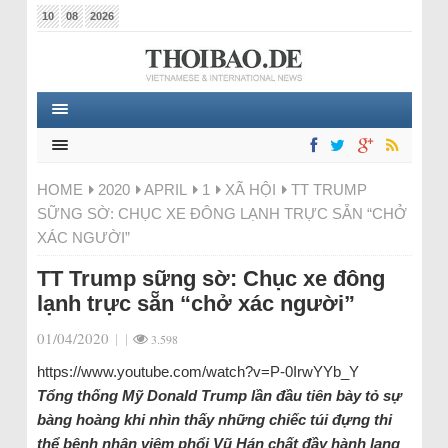
10
08
2026
HOME
2020
APRIL
1
XÃ HỘI
TT TRUMP
SỮNG SỜ: CHỤC XE ĐÔNG LẠNH TRỰC SẴN “CHỞ
XÁC NGƯỜI”
TT Trump sững sờ: Chục xe đông
lạnh trực sẵn “chở xác người”
01/04/2020
|
|
3.598
https://www.youtube.com/watch?v=P-0IrwYYb_Y
Tổng thống Mỹ Donald Trump lần đầu tiên bày tỏ sự
bàng hoàng khi nhìn thấy những chiếc túi đựng thi
thể bệnh nhân viêm phổi Vũ Hán chất đầy hành lang