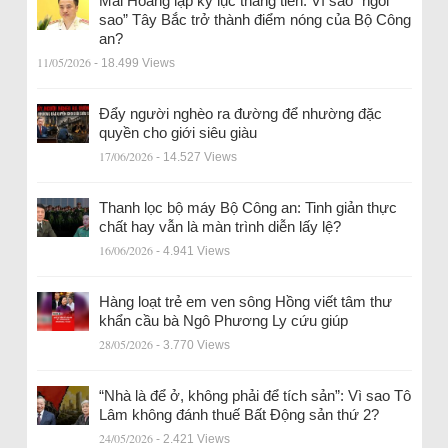
Mai Hoàng lập kỷ lục thăng tiến: Vì sao “ngôi
sao” Tây Bắc trở thành điểm nóng của Bộ Công
an?
11/05/2026
- 18.499 Views
Đẩy người nghèo ra đường để nhường đặc
quyền cho giới siêu giàu
17/06/2026
- 14.527 Views
Thanh lọc bộ máy Bộ Công an: Tinh giản thực
chất hay vẫn là màn trình diễn lấy lệ?
16/06/2026
- 4.941 Views
Hàng loạt trẻ em ven sông Hồng viết tâm thư
khẩn cầu bà Ngô Phương Ly cứu giúp
28/05/2026
- 3.770 Views
“Nhà là để ở, không phải để tích sản”: Vì sao Tô
Lâm không đánh thuế Bất Động sản thứ 2?
24/05/2026
- 2.421 Views