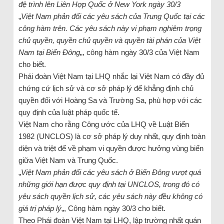
đệ trình lên Liên Hợp Quốc ở New York ngày 30/3
„
Việt Nam phản đối các yêu sách của Trung Quốc tại các
công hàm trên. Các yêu sách này vi phạm nghiêm trọng
chủ quyền, quyền chủ quyền và quyền tài phán của Việt
Nam tại Biển Đông
„, công hàm ngày 30/3 của Việt Nam
cho biết.
Phái đoàn Việt Nam tại LHQ nhắc lại Việt Nam có đầy đủ
chứng cứ lịch sử và cơ sở pháp lý để khẳng định chủ
quyền đối với Hoàng Sa và Trường Sa, phù hợp với các
quy định của luật pháp quốc tế.
Việt Nam cho rằng Công ước của LHQ về Luật Biển
1982 (UNCLOS) là cơ sở pháp lý duy nhất, quy định toàn
diện và triệt để về phạm vi quyền được hưởng vùng biển
giữa Việt Nam và Trung Quốc.
„
Việt Nam phản đối các yêu sách ở Biển Đông vượt quá
những giới hạn được quy định tại UNCLOS, trong đó có
yêu sách quyền lịch sử, các yêu sách này đều không có
giá trị pháp lý
„, Công hàm ngày 30/3 cho biết.
Theo Phái đoàn Việt Nam tại LHQ, lập trường nhất quán