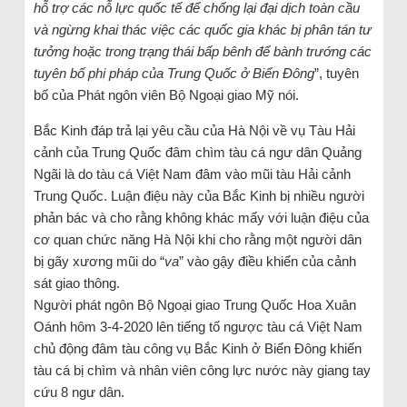
hỗ trợ các nỗ lực quốc tế để chống lại đại dịch toàn cầu
và ngừng khai thác việc các quốc gia khác bị phân tán tư
tưởng hoặc trong trạng thái bấp bênh để bành trướng các
tuyên bố phi pháp của Trung Quốc ở Biển Đông
”, tuyên
bố của Phát ngôn viên Bộ Ngoại giao Mỹ nói.
Bắc Kinh đáp trả lại yêu cầu của Hà Nội về vụ Tàu Hải
cảnh của Trung Quốc đâm chìm tàu cá ngư dân Quảng
Ngãi là do tàu cá Việt Nam đâm vào mũi tàu Hải cảnh
Trung Quốc. Luận điệu này của Bắc Kinh bị nhiều người
phản bác và cho rằng không khác mấy với luận điệu của
cơ quan chức năng Hà Nội khi cho rằng một người dân
bị gãy xương mũi do “
va
” vào gậy điều khiển của cảnh
sát giao thông.
Người phát ngôn Bộ Ngoại giao Trung Quốc Hoa Xuân
Oánh hôm 3-4-2020 lên tiếng tố ngược tàu cá Việt Nam
chủ động đâm tàu công vụ Bắc Kinh ở Biển Đông khiến
tàu cá bị chìm và nhân viên công lực nước này giang tay
cứu 8 ngư dân.