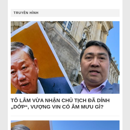
TRUYỀN HÌNH
TÔ LÂM VỪA NHẬN CHỦ TỊCH ĐÃ DÍNH
„DỚP“, VƯỢNG VIN CÓ ÂM MƯU GÌ?