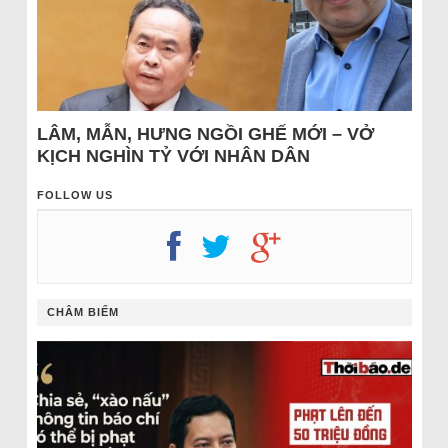
LÂM, MẪN, HƯNG NGỒI GHẾ MỚI – VỞ
KỊCH NGHÌN TỶ VỚI NHÂN DÂN
FOLLOW US
CHÂM BIẾM