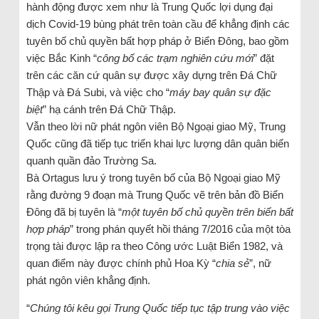
hành động được xem như là Trung Quốc lợi dụng đại
dịch Covid-19 bùng phát trên toàn cầu để khẳng định các
tuyên bố chủ quyền bất hợp pháp ở Biển Đông, bao gồm
việc Bắc Kinh “
công bố các trạm nghiên cứu mới
” đặt
trên các căn cứ quân sự được xây dựng trên Đá Chữ
Thập và Đá Subi, và việc cho “
máy bay quân sự đặc
biệt
” hạ cánh trên Đá Chữ Thập.
Vẫn theo lời nữ phát ngôn viên Bộ Ngoại giao Mỹ, Trung
Quốc cũng đã tiếp tục triển khai lực lượng dân quân biển
quanh quần đảo Trường Sa.
Bà Ortagus lưu ý trong tuyên bố của Bộ Ngoại giao Mỹ
rằng đường 9 đoạn mà Trung Quốc vẽ trên bản đồ Biển
Đông đã bị tuyên là “
một tuyên bố chủ quyền trên biển bất
hợp pháp
” trong phán quyết hồi tháng 7/2016 của một tòa
trọng tài được lập ra theo Công ước Luật Biển 1982, và
quan điểm này được chính phủ Hoa Kỳ “
chia sẻ
”, nữ
phát ngôn viên khẳng định.
“
Chúng tôi kêu gọi Trung Quốc tiếp tục tập trung vào việc