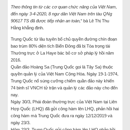
Theo thông tin từ các cơ quan chức năng của Việt Nam,
đến ngày 3-4-2020, 8 ngư dân Việt Nam trên tàu QNg
90617 TS đã được tiếp nhận an toàn,
“ bà Lê Thị Thu
Hằng khẳng định.
Trung Quốc từ lâu tuyên bố chủ quyền đường chín đoạn
bao trùm 80% diện tích Biển Đông đã bị Tòa trọng tài
Thường trực ở La Haye bác bỏ cơ sở pháp lý hồi năm
2016.
Quần đảo Hoàng Sa (Trung Quốc gọi là Tây Sa) thuộc
quyền quản lý của Việt Nam Cộng Hòa. Ngày 19-1-1974,
Trung Quốc nổ súng cưỡng chiếm quần đảo này khiến
74 binh sĩ VNCH tử trận và quản lý các đảo này cho đến
nay.
Ngày 30/3, Phái đoàn thường trực của Việt Nam tại Liên
Hợp Quốc (LHQ) đã gửi công hàm lên LHQ, phản hồi hai
công hàm mà Trung Quốc đưa ra ngày 12/12/2019 và
ngày 23/3.
Hôm 23/3, Trung Quốc gửi công hàm lên LHQ phản hồi