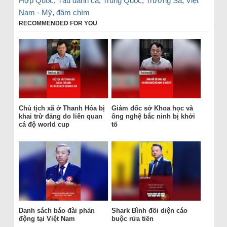
Hợp Quốc
,
Tàu đánh cá
,
Trung Quốc
,
Trường Sa
,
Việt
Nam - Mỹ
,
đâm chìm
RECOMMENDED FOR YOU
Chủ tịch xã ở Thanh Hóa bị
Giám đốc sở Khoa học và
khai trừ đảng do liên quan
ông nghệ bắc ninh bị khởi
cá độ world cup
tố
Danh sách báo đài phản
Shark Bình đối diện cáo
động tại Việt Nam
buộc rửa tiền