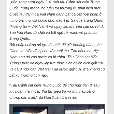
„
Vào sáng sớm ngày 2-4, một tàu Cảnh sát biển Trung
Quốc, trong một cuộc tuần tra thường lệ, phát hiện một
chiếc tàu đánh cá Việt Nam đánh bắt cá bất hợp pháp ở
vùng biển nội địa ngoài khơi đảo Tây Sa của Trung Quốc
(Hoàng Sa – Việt Nam) và ngay lập tức yêu cầu nó rời đi.
Tàu Việt Nam từ chối và bất ngờ rẽ mạnh về phía tàu
Trung Quốc.
Bất chấp những nỗ lực tốt nhất để giữ khoảng cách, tàu
Cảnh sát biển đã bị húc vào mũi tàu. Tàu đánh cá Việt
Nam sau đó vào nước và bị chìm. Tàu Cảnh sát biển
Trung Quốc đã ngay lập tức thực hiện chiến dịch giải cứu
và cả 8 ngư dân Việt Nam đã được giải cứu mà không có
bất kỳ thương tích nào
.
“
Tàu Cảnh sát biển Trung Quốc để cho ngư dân đi sau
khi hoàn thành các thủ tục điều tra và thu thập bằng
chứng cần thiết
.” Bà Hoa Xuân Oánh nói.