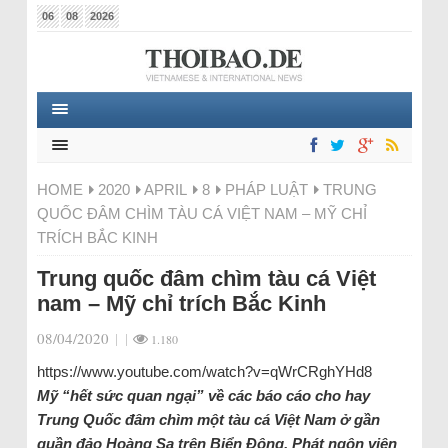
06
08
2026
HOME
2020
APRIL
8
PHÁP LUẬT
TRUNG
QUỐC ĐÂM CHÌM TÀU CÁ VIỆT NAM – MỸ CHỈ
TRÍCH BẮC KINH
Trung quốc đâm chìm tàu cá Việt
nam – Mỹ chỉ trích Bắc Kinh
08/04/2020
|
|
1.180
https://www.youtube.com/watch?v=qWrCRghYHd8
Mỹ “hết sức quan ngại” về các báo cáo cho hay
Trung Quốc đâm chìm một tàu cá Việt Nam ở gần
quần đảo Hoàng Sa trên Biển Đông, Phát ngôn viên