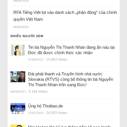
06/08/2026
RFA Tiếng Việt lọt vào danh sách „phản động“ của chính
quyền Việt Nam
06/08/2026
NHIỀU NGƯỜI XEM
Tin bà Nguyễn Thị Thanh Nhàn đang ẩn náu tại
Đức đã được chính thức xác nhận
07/08/2023
- 15.063 Views
Đài phát thanh và Truyền hình nhà nước
Slovakia (RTVS) công bố thông tin bà Nguyễn
Thị Thanh Nhàn trốn sang Đức!
06/08/2023
- 5.164 Views
Ủng hộ Thoibao.de
15/02/2018
- 24.053 Views