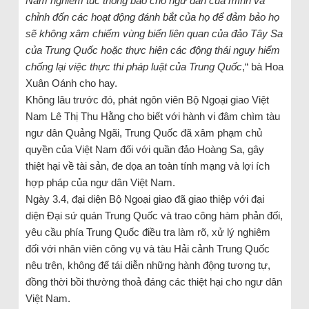
Nam nghiêm túc thông báo cho ngư dân của mình và
chỉnh đốn các hoạt động đánh bắt của họ để đảm bảo họ
sẽ không xâm chiếm vùng biển liên quan của đảo Tây Sa
của Trung Quốc hoặc thực hiện các động thái nguy hiểm
chống lại việc thực thi pháp luật của Trung Quốc
,“ bà Hoa
Xuân Oánh cho hay.
Không lâu trước đó, phát ngôn viên Bộ Ngoại giao Việt
Nam Lê Thị Thu Hằng cho biết với hành vi đâm chìm tàu
ngư dân Quảng Ngãi, Trung Quốc đã xâm phạm chủ
quyền của Việt Nam đối với quần đảo Hoàng Sa, gây
thiệt hại về tài sản, đe dọa an toàn tính mạng và lợi ích
hợp pháp của ngư dân Việt Nam.
Ngày 3.4, đại diện Bộ Ngoại giao đã giao thiệp với đại
diện Đại sứ quán Trung Quốc và trao công hàm phản đối,
yêu cầu phía Trung Quốc điều tra làm rõ, xử lý nghiêm
đối với nhân viên công vụ và tàu Hải cảnh Trung Quốc
nêu trên, không để tái diễn những hành động tương tự,
đồng thời bồi thường thoả đáng các thiệt hại cho ngư dân
Việt Nam.