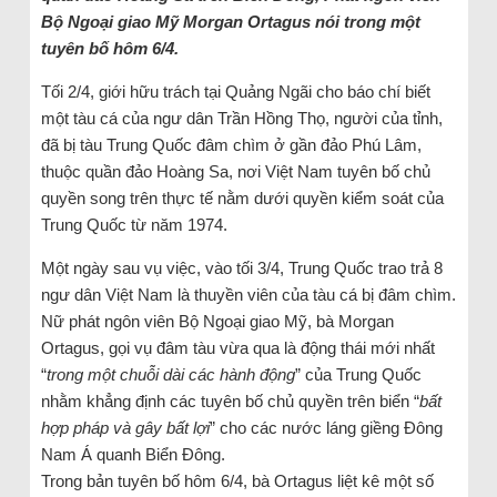
Bộ Ngoại giao Mỹ Morgan Ortagus nói trong một
tuyên bố hôm 6/4.
Tối 2/4, giới hữu trách tại Quảng Ngãi cho báo chí biết
một tàu cá của ngư dân Trần Hồng Thọ, người của tỉnh,
đã bị tàu Trung Quốc đâm chìm ở gần đảo Phú Lâm,
thuộc quần đảo Hoàng Sa, nơi Việt Nam tuyên bố chủ
quyền song trên thực tế nằm dưới quyền kiểm soát của
Trung Quốc từ năm 1974.
Một ngày sau vụ việc, vào tối 3/4, Trung Quốc trao trả 8
ngư dân Việt Nam là thuyền viên của tàu cá bị đâm chìm.
Nữ phát ngôn viên Bộ Ngoại giao Mỹ, bà Morgan
Ortagus, gọi vụ đâm tàu vừa qua là động thái mới nhất
“
trong một chuỗi dài các hành động
” của Trung Quốc
nhằm khẳng định các tuyên bố chủ quyền trên biển “
bất
hợp pháp và gây bất lợi
” cho các nước láng giềng Đông
Nam Á quanh Biển Đông.
Trong bản tuyên bố hôm 6/4, bà Ortagus liệt kê một số