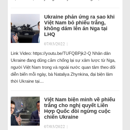
Ukraine phản ứng ra sao khi
Việt Nam bỏ phiếu trắng,
không dám lên án Nga tại
LHQ
07/03/2022
|
Link Video: https://youtu.be/TUFQBPjk2-Q Nhân dân
Ukraine đang dũng cảm chống lại sự xâm lược từ Nga,
người Việt Nam trong và ngoài nước quan tâm theo dõi
diễn biến mỗi ngày, bà Nataliya Zhynkina, đại biện lâm
thời Ukraine tại…
Việt Nam biện minh về phiếu
trắng cho nghị quyết Liên
Hợp Quốc đòi ngừng cuộc
chiến Ukraine
07/03/2022
|