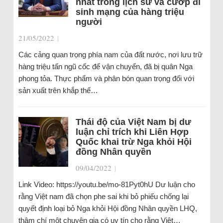
nhất trong lịch sử và cướp đi
sinh mạng của hàng triệu
người
21/05/2022
|
Các cảng quan trọng phía nam của đất nước, nơi lưu trữ
hàng triệu tấn ngũ cốc để vận chuyển, đã bị quân Nga
phong tỏa. Thực phẩm và phân bón quan trọng đối với
sản xuất trên khắp thế…
Thái độ của Việt Nam bị dư
luận chỉ trích khi Liên Hợp
Quốc khai trừ Nga khỏi Hội
đồng Nhân quyền
09/04/2022
|
Link Video: https://youtu.be/mo-81Pyt0hU Dư luận cho
rằng Việt nam đã chọn phe sai khi bỏ phiếu chống lại
quyết định loại bỏ Nga khỏi Hội đồng Nhân quyền LHQ,
thậm chí một chuyên gia có uy tín cho rằng Việt…