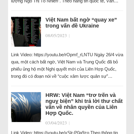
lượng Ngô Thị Tố Nhiên”. Theo hãng tin quốc tế, Văn…
Việt Nam bất ngờ “quay xe”
trong vấn đề Ukraine
08/05/2023
|
Link Video: https://youtu.be/rOpmf_rLNTU Ngày 26/4 vừa
qua, một cách bất ngờ, Việt Nam và Trung Quốc đã bỏ
phiếu ủng hộ một Nghị quyết mới của Liên Hợp Quốc,
trong đó có đoạn nói về “cuộc xâm lược quân sự”…
HRW: Việt Nam “trơ trẽn và
nguỵ biện” khi trả lời thư chất
vấn về nhân quyền của Liên
Hợp Quốc.
03/04/2023
|
Link Video: https://youtu.be/xSlr-P0a9zo Theo thông tin