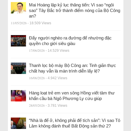
Mai Hoàng lập kỷ lục thăng tiến: Vì sao “ngôi
sao” Tây Bắc trở thành điểm nóng của Bộ Công
an?
11/05/2026
- 18.509 Views
Đẩy người nghèo ra đường để nhường đặc
quyền cho giới siêu giàu
17/06/2026
- 14.529 Views
Thanh lọc bộ máy Bộ Công an: Tinh giản thực
chất hay vẫn là màn trình diễn lấy lệ?
16/06/2026
- 4.942 Views
Hàng loạt trẻ em ven sông Hồng viết tâm thư
khẩn cầu bà Ngô Phương Ly cứu giúp
28/05/2026
- 3.781 Views
“Nhà là để ở, không phải để tích sản”: Vì sao Tô
Lâm không đánh thuế Bất Động sản thứ 2?