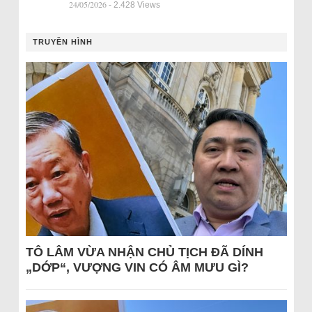
24/05/2026
- 2.428 Views
TRUYỀN HÌNH
TÔ LÂM VỪA NHẬN CHỦ TỊCH ĐÃ DÍNH
„DỚP“, VƯỢNG VIN CÓ ÂM MƯU GÌ?