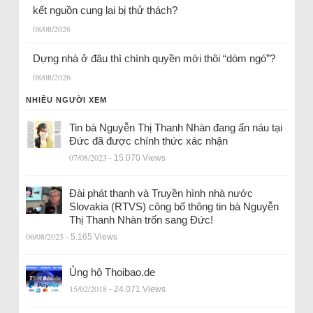
kết nguồn cung lại bị thử thách?
08/08/2026
Dựng nhà ở đâu thì chính quyền mới thôi “dòm ngó”?
08/08/2026
NHIỀU NGƯỜI XEM
Tin bà Nguyễn Thị Thanh Nhàn đang ẩn náu tại
Đức đã được chính thức xác nhận
07/08/2023
- 15.070 Views
Đài phát thanh và Truyền hình nhà nước
Slovakia (RTVS) công bố thông tin bà Nguyễn
Thị Thanh Nhàn trốn sang Đức!
06/08/2023
- 5.165 Views
Ủng hộ Thoibao.de
15/02/2018
- 24.071 Views