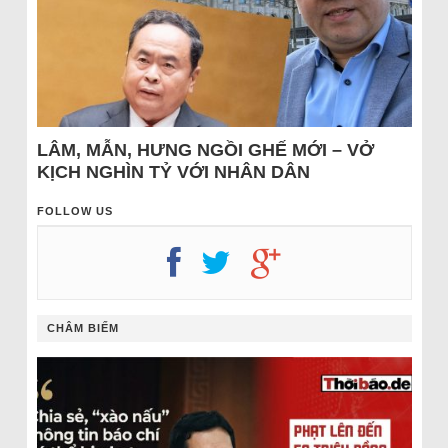
LÂM, MẪN, HƯNG NGỒI GHẾ MỚI – VỞ
KỊCH NGHÌN TỶ VỚI NHÂN DÂN
FOLLOW US
CHÂM BIẾM