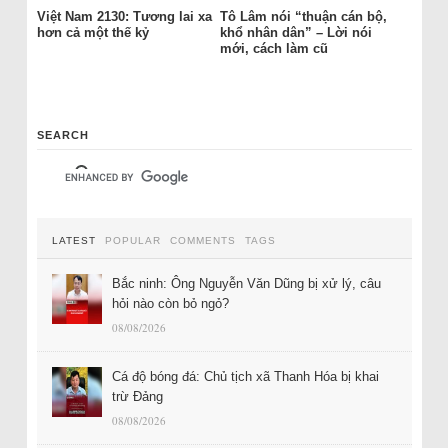
Việt Nam 2130: Tương lai xa
Tô Lâm nói “thuận cán bộ,
hơn cả một thế kỷ
khổ nhân dân” – Lời nói
mới, cách làm cũ
SEARCH
LATEST
POPULAR
COMMENTS
TAGS
Bắc ninh: Ông Nguyễn Văn Dũng bị xử lý, câu
hỏi nào còn bỏ ngỏ?
08/08/2026
Cá độ bóng đá: Chủ tịch xã Thanh Hóa bị khai
trừ Đảng
08/08/2026