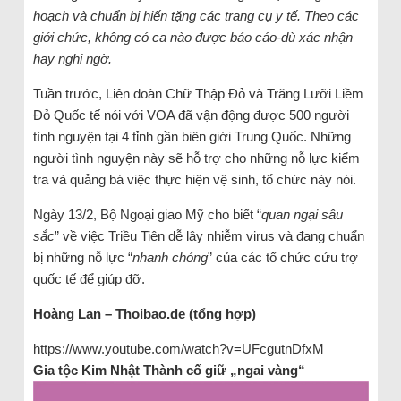
hoạch và chuẩn bị hiến tặng các trang cụ y tế. Theo các
giới chức, không có ca nào được báo cáo-dù xác nhận
hay nghi ngờ.
Tuần trước, Liên đoàn Chữ Thập Đỏ và Trăng Lưỡi Liềm
Đỏ Quốc tế nói với VOA đã vận động được 500 người
tình nguyện tại 4 tỉnh gần biên giới Trung Quốc. Những
người tình nguyện này sẽ hỗ trợ cho những nỗ lực kiểm
tra và quảng bá việc thực hiện vệ sinh, tổ chức này nói.
Ngày 13/2, Bộ Ngoại giao Mỹ cho biết “
quan ngại sâu
sắc
” về việc Triều Tiên dễ lây nhiễm virus và đang chuẩn
bị những nỗ lực “
nhanh chóng
” của các tổ chức cứu trợ
quốc tế để giúp đỡ.
Hoàng Lan – Thoibao.de (tổng hợp)
https://www.youtube.com/watch?v=UFcgutnDfxM
Gia tộc Kim Nhật Thành cố giữ „ngai vàng“