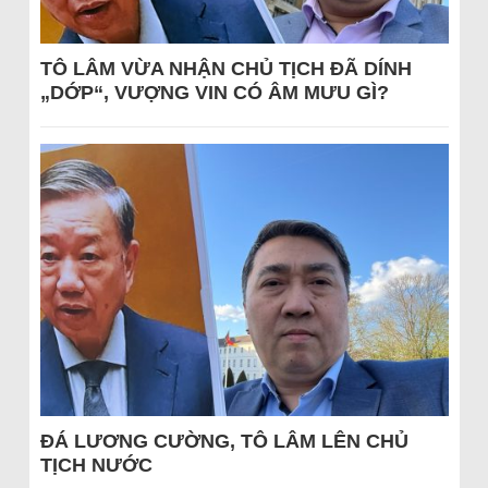
TÔ LÂM VỪA NHẬN CHỦ TỊCH ĐÃ DÍNH
„DỚP“, VƯỢNG VIN CÓ ÂM MƯU GÌ?
ĐÁ LƯƠNG CƯỜNG, TÔ LÂM LÊN CHỦ
TỊCH NƯỚC