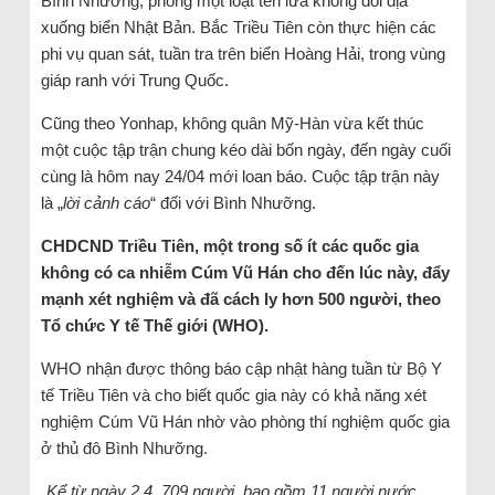
Bình Nhưỡng, phóng một loạt tên lửa không đối địa
xuống biển Nhật Bản. Bắc Triều Tiên còn thực hiện các
phi vụ quan sát, tuần tra trên biển Hoàng Hải, trong vùng
giáp ranh với Trung Quốc.
Cũng theo Yonhap, không quân Mỹ-Hàn vừa kết thúc
một cuộc tập trận chung kéo dài bốn ngày, đến ngày cuối
cùng là hôm nay 24/04 mới loan báo. Cuộc tập trận này
là „
lời cảnh cáo
“ đối với Bình Nhưỡng.
CHDCND Triều Tiên, một trong số ít các quốc gia
không có ca nhiễm Cúm Vũ Hán cho đến lúc này, đẩy
mạnh xét nghiệm và đã cách ly hơn 500 người, theo
Tổ chức Y tế Thế giới (WHO).
WHO nhận được thông báo cập nhật hàng tuần từ Bộ Y
tế Triều Tiên và cho biết quốc gia này có khả năng xét
nghiệm Cúm Vũ Hán nhờ vào phòng thí nghiệm quốc gia
ở thủ đô Bình Nhưỡng.
„
Kể từ ngày 2.4, 709 người, bao gồm 11 người nước