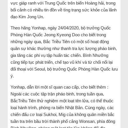
vực giáp ranh với Trung Quốc trên biển Hoàng hải, trong
bối cảnh có nhiều tin đồn về tìng trạng sức khỏe của lãnh
đạo Kim Jong Un.
Theo hãng Yonhap, ngày 24/04/2020, bộ trưởng Quốc
Phòng Hàn Quốc Jeong Kyeong Doo cho biết trong
những ngày qua, Bắc Triều Tiên có một số hoạt động
quân sự khác thường như thanh tra lực lượng pháo binh,
gia tăng các phi vụ tập huấn tác chiến. Bình Nhưỡng
cũng tiếp tục phát triển, chế tạo vũ khí và từ chối nối lại
đối thoại với Seoul, bộ trưởng Quốc Phòng Hàn Quốc lưu
ý.
Yonhap, dẫn lời một sĩ quan cao cấp, cho biết thêm :
Ngoài các cuộc tập trận pháo binh, trong tuần qua,
BắcTriều Tiên thử nghiệm một loạt tên lửa, có thể thuộc
loại hành trình, phóng ra biển Nhật Bản. Cùng ngày, các
chiến đấu cơ loại Sukhoi, Mig của không quân miền bắc
tuần tra trên bầu trời thành phố cảng Wonsan, phía đông