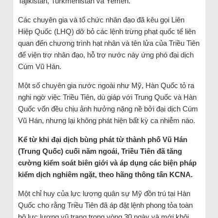
Tajikistan, Turkmenistan và Yemen.
Các chuyên gia và tổ chức nhân đạo đã kêu gọi Liên
Hiệp Quốc (LHQ) dỡ bỏ các lệnh trừng phạt quốc tế liên
quan đến chương trình hạt nhân và tên lửa của Triều Tiên
để viện trợ nhân đạo, hỗ trợ nước này ứng phó đại dịch
Cúm Vũ Hán.
Một số chuyên gia nước ngoài như Mỹ, Hàn Quốc tỏ ra
nghi ngờ việc Triều Tiên, dù giáp với Trung Quốc và Hàn
Quốc vốn đều chịu ảnh hưởng nặng nề bởi đại dịch Cúm
Vũ Hán, nhưng lại không phát hiện bất kỳ ca nhiễm nào.
Kể từ khi đại dịch bùng phát từ thành phố Vũ Hán
(Trung Quốc) cuối năm ngoái, Triều Tiên đã tăng
cường kiểm soát biên giới và áp dụng các biện pháp
kiểm dịch nghiêm ngặt, theo hãng thông tấn KCNA.
Một chỉ huy của lực lượng quân sự Mỹ đồn trú tại Hàn
Quốc cho rằng Triều Tiên đã áp đặt lệnh phong tỏa toàn
bộ lực lượng vũ trang trong vòng 30 ngày và mới khôi