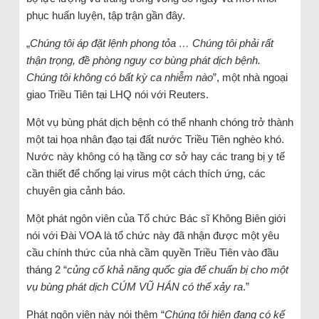
phục huấn luyện, tập trận gần đây.
„
Chúng tôi áp đặt lệnh phong tỏa … Chúng tôi phải rất
thận trọng, đề phòng nguy cơ bùng phát dịch bệnh.
Chúng tôi không có bất kỳ ca nhiễm nào
”, một nhà ngoại
giao Triều Tiên tại LHQ nói với Reuters.
Một vụ bùng phát dịch bệnh có thể nhanh chóng trở thành
một tai họa nhân đạo tại đất nước Triều Tiên nghèo khó.
Nước này không có hạ tầng cơ sở hay các trang bị y tế
cần thiết để chống lại virus một cách thích ứng, các
chuyên gia cảnh báo.
Một phát ngôn viên của Tổ chức Bác sĩ Không Biên giới
nói với Đài VOA là tổ chức này đã nhận được một yêu
cầu chính thức của nhà cầm quyền Triều Tiên vào đầu
tháng 2 “
củng cố khả năng quốc gia để chuẩn bị cho một
vụ bùng phát
dịch
CÚM VŨ HÁN có thể xảy ra
.”
Phát ngôn viên này nói thêm “
Chúng tôi hiện đang có kế