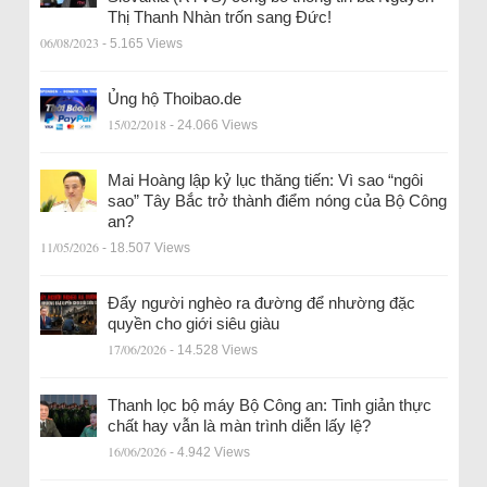
Thị Thanh Nhàn trốn sang Đức!
06/08/2023
- 5.165 Views
Ủng hộ Thoibao.de
15/02/2018
- 24.066 Views
Mai Hoàng lập kỷ lục thăng tiến: Vì sao “ngôi
sao” Tây Bắc trở thành điểm nóng của Bộ Công
an?
11/05/2026
- 18.507 Views
Đẩy người nghèo ra đường để nhường đặc
quyền cho giới siêu giàu
17/06/2026
- 14.528 Views
Thanh lọc bộ máy Bộ Công an: Tinh giản thực
chất hay vẫn là màn trình diễn lấy lệ?
16/06/2026
- 4.942 Views