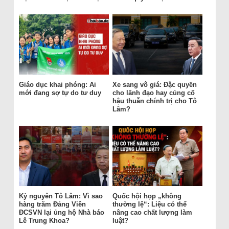
Giáo dục khai phóng: Ai
Xe sang vô giá: Đặc quyền
mới đang sợ tự do tư duy
cho lãnh đạo hay củng cố
hậu thuẫn chính trị cho Tô
Lâm?
Kỷ nguyên Tô Lâm: Vì sao
Quốc hội họp „không
hàng trăm Đảng Viên
thường lệ“: Liệu có thể
ĐCSVN lại ủng hộ Nhà báo
nâng cao chất lượng làm
Lê Trung Khoa?
luật?