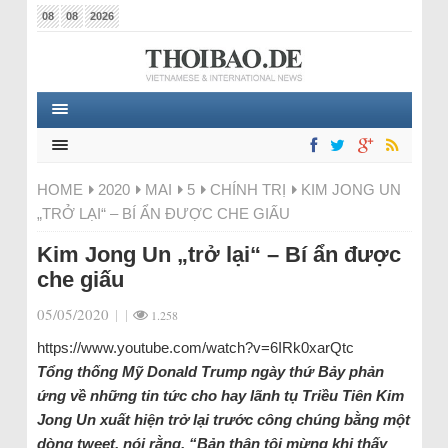
08
08
2026
HOME
2020
MAI
5
CHÍNH TRỊ
KIM JONG UN
„TRỞ LẠI“ – BÍ ẨN ĐƯỢC CHE GIẤU
Kim Jong Un „trở lại“ – Bí ẩn được
che giấu
05/05/2020
|
|
1.258
https://www.youtube.com/watch?v=6IRk0xarQtc
Tổng thống Mỹ Donald Trump ngày thứ Bảy phản
ứng về những tin tức cho hay lãnh tụ Triều Tiên Kim
Jong Un xuất hiện trở lại trước công chúng bằng một
dòng tweet, nói rằng, “Bản thân tôi mừng khi thấy