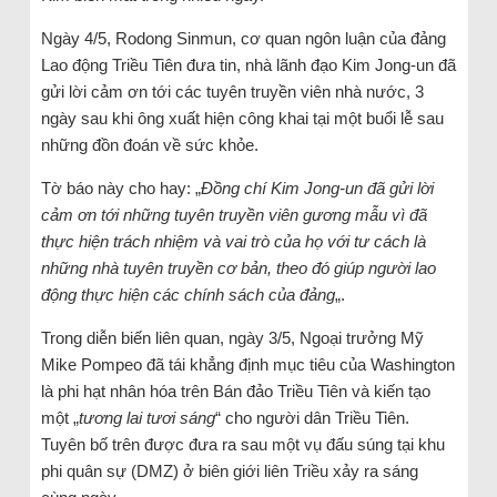
Ngày 4/5, Rodong Sinmun, cơ quan ngôn luận của đảng
Lao động Triều Tiên đưa tin, nhà lãnh đạo Kim Jong-un đã
gửi lời cảm ơn tới các tuyên truyền viên nhà nước, 3
ngày sau khi ông xuất hiện công khai tại một buổi lễ sau
những đồn đoán về sức khỏe.
Tờ báo này cho hay: „
Đồng chí Kim Jong-un đã gửi lời
cảm ơn tới những tuyên truyền viên gương mẫu vì đã
thực hiện trách nhiệm và vai trò của họ với tư cách là
những nhà tuyên truyền cơ bản, theo đó giúp người lao
động thực hiện các chính sách của đảng
„.
Trong diễn biến liên quan, ngày 3/5, Ngoại trưởng Mỹ
Mike Pompeo đã tái khẳng định mục tiêu của Washington
là phi hạt nhân hóa trên Bán đảo Triều Tiên và kiến tạo
một „
tương lai tươi sáng
“ cho người dân Triều Tiên.
Tuyên bố trên được đưa ra sau một vụ đấu súng tại khu
phi quân sự (DMZ) ở biên giới liên Triều xảy ra sáng