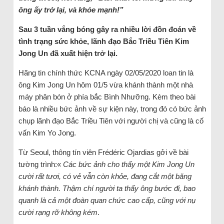
ông ấy trở lại, và khỏe mạnh!”
Sau 3 tuần vắng bóng gây ra nhiều lời đồn đoán về
tình trạng sức khỏe, lãnh đạo Bắc Triều Tiên Kim
Jong Un đã xuất hiện trở lại.
Hãng tin chính thức KCNA ngày 02/05/2020 loan tin là
ông Kim Jong Un hôm 01/5 vừa khánh thành một nhà
máy phân bón ở phía bắc Bình Nhưỡng. Kèm theo bài
báo là nhiều bức ảnh về sự kiện này, trong đó có bức ảnh
chụp lãnh đạo Bắc Triều Tiên với người chị và cũng là cố
vấn Kim Yo Jong.
Từ Seoul, thông tín viên Frédéric Ojardias gởi về bài
tường trình:«
Các bức ảnh cho thấy một Kim Jong Un
cười rất tươi, có vẻ vẫn còn khỏe, đang cắt một băng
khánh thành. Thậm chí người ta thấy ông bước đi, bao
quanh là cả một đoàn quan chức cao cấp, cũng với nụ
cười rạng rỡ không kém
.