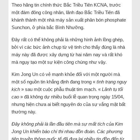
Theo hãng tin chính thức Bắc Triều Tiên KCNA, trước
một đám đông công nhân, lãnh đạo Bắc Triều Tiên đã
khánh thành một nhà máy sản xuất phân bón phosphate
Sunchon, ở phía bắc Bình Nhưỡng.
Đây rất có thể không phải là những hình ảnh lồng ghép,
bởi vì các bức ảnh chụp từ vệ tinh cho thấy đúng là nhà
máy này đã được xây dựng từ hai năm nay và rất khó
mà ngụy tạo một sự kiện công chúng như vậy.
Kim Jong Un có vẻ mạnh khỏe đối với một người mà
một số nguồn tin khẳng định đang trong «
tình trạng nguy
kịch
» sau một cuộc phẫu thuật tim mạch. «
Lãnh tụ tối
cao
» đã không dự nhiều buổi lễ quan trọng ngày 15/04,
nhưng hiện chưa ai biết nguyên do của sự vắng mặt bất
thường này.
Đây không phải là lần đầu tiên mà sự mất tích của Kim
Jong Un khiến báo chí thi nhau đồn đoán. Các phương
tiện truyền thông quốc tế đã đưa lại nhiều tin đồn đến từ