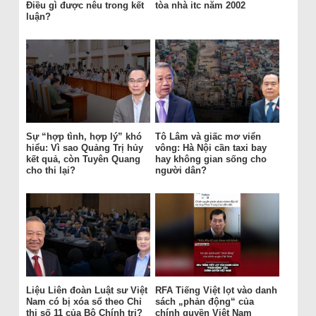
Điều gì được nêu trong kết
tòa nhà itc năm 2002
luận?
Sự “hợp tình, hợp lý” khó
Tô Lâm và giấc mơ viển
hiểu: Vì sao Quảng Trị hủy
vông: Hà Nội cần taxi bay
kết quả, còn Tuyên Quang
hay không gian sống cho
cho thi lại?
người dân?
Liệu Liên đoàn Luật sư Việt
RFA Tiếng Việt lọt vào danh
Nam có bị xóa sổ theo Chỉ
sách „phản động“ của
thị số 11 của Bộ Chính trị?
chính quyền Việt Nam