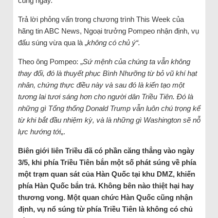
cùng ngày.
Trả lời phỏng vấn trong chương trình This Week của
hãng tin ABC News, Ngoại trưởng Pompeo nhận định, vụ
đấu súng vừa qua là „
không có chủ ý“.
Theo ông Pompeo: „
Sứ mệnh của chúng ta vẫn không
thay đổi, đó là thuyết phục Bình Nhưỡng từ bỏ vũ khí hạt
nhân, chứng thực điều này và sau đó là kiến tạo một
tương lai tươi sáng hơn cho người dân Triều Tiên. Đó là
những gì Tổng thống Donald Trump vẫn luôn chú trọng kể
từ khi bắt đầu nhiệm kỳ, và là những gì Washington sẽ nỗ
lực hướng tới
„.
Biên giới liên Triều đã có phần căng thẳng vào ngày
3/5, khi phía Triều Tiên bắn một số phát súng về phía
một trạm quan sát của Hàn Quốc tại khu DMZ, khiến
phía Hàn Quốc bắn trả. Không bên nào thiệt hại hay
thương vong. Một quan chức Hàn Quốc cũng nhận
định, vụ nổ súng từ phía Triều Tiên là không có chủ