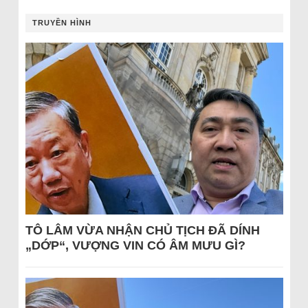
TRUYỀN HÌNH
TÔ LÂM VỪA NHẬN CHỦ TỊCH ĐÃ DÍNH
„DỚP“, VƯỢNG VIN CÓ ÂM MƯU GÌ?