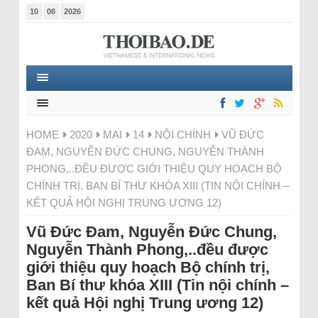
10
08
2026
HOME
2020
MAI
14
NỘI CHÍNH
VŨ ĐỨC
ĐAM, NGUYỄN ĐỨC CHUNG, NGUYỄN THÀNH
PHONG,..ĐỀU ĐƯỢC GIỚI THIỆU QUY HOẠCH BỘ
CHÍNH TRỊ, BAN BÍ THƯ KHÓA XIII (TIN NỘI CHÍNH –
KẾT QUẢ HỘI NGHỊ TRUNG ƯƠNG 12)
Vũ Đức Đam, Nguyễn Đức Chung,
Nguyễn Thành Phong,..đều được
giới thiệu quy hoạch Bộ chính trị,
Ban Bí thư khóa XIII (Tin nội chính –
kết quả Hội nghị Trung ương 12)