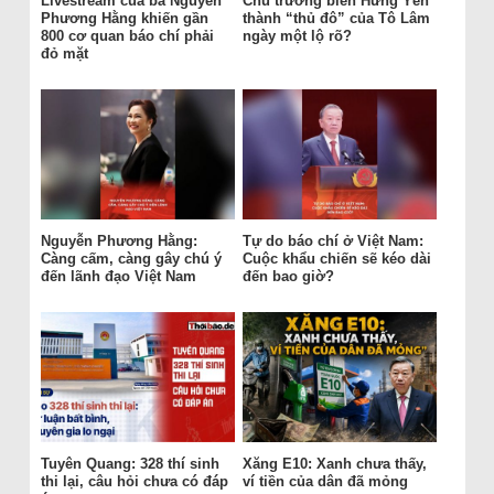
Livestream của bà Nguyễn
Chủ trương biến Hưng Yên
Phương Hằng khiến gần
thành “thủ đô” của Tô Lâm
800 cơ quan báo chí phải
ngày một lộ rõ?
đỏ mặt
Nguyễn Phương Hằng:
Tự do báo chí ở Việt Nam:
Càng cấm, càng gây chú ý
Cuộc khẩu chiến sẽ kéo dài
đến lãnh đạo Việt Nam
đến bao giờ?
Tuyên Quang: 328 thí sinh
Xăng E10: Xanh chưa thấy,
thi lại, câu hỏi chưa có đáp
ví tiền của dân đã mỏng