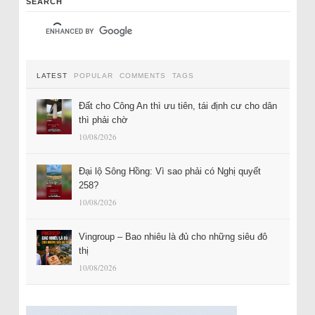
SEARCH
LATEST
POPULAR
COMMENTS
TAGS
Đất cho Công An thì ưu tiên, tái định cư cho dân
thì phải chờ
10/08/2026
Đại lộ Sông Hồng: Vì sao phải có Nghị quyết
258?
10/08/2026
Vingroup – Bao nhiêu là đủ cho những siêu đô
thị
10/08/2026