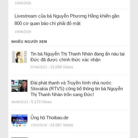
10/08/2026
Livestream của bà Nguyễn Phương Hằng khiến gần
800 cơ quan báo chí phải đỏ mặt
10/08/2026
NHIỀU NGƯỜI XEM
Tin bà Nguyễn Thị Thanh Nhàn đang ẩn náu tại
Đức đã được chính thức xác nhận
07/08/2023
- 15.099 Views
Đài phát thanh và Truyền hình nhà nước
Slovakia (RTVS) công bố thông tin bà Nguyễn
Thị Thanh Nhàn trốn sang Đức!
06/08/2023
- 5.173 Views
Ủng hộ Thoibao.de
15/02/2018
- 24.087 Views