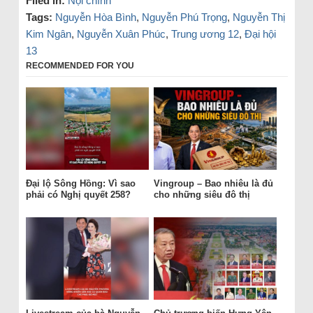
Filed in:
Nội chính
Tags:
Nguyễn Hòa Bình
,
Nguyễn Phú Trọng
,
Nguyễn Thị
Kim Ngân
,
Nguyễn Xuân Phúc
,
Trung ương 12
,
Đại hội
13
RECOMMENDED FOR YOU
Đại lộ Sông Hồng: Vì sao
Vingroup – Bao nhiêu là đủ
phải có Nghị quyết 258?
cho những siêu đô thị