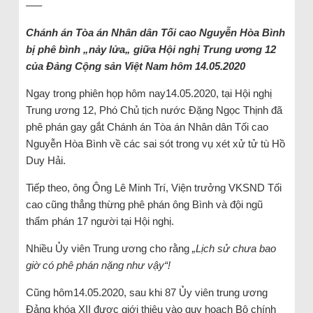
—–
Chánh án Tòa án Nhân dân Tối cao Nguyễn Hòa Bình
bị phê bình „nảy lửa„ giữa Hội nghị Trung ương 12
của Đảng Cộng sản Việt Nam hôm 14.05.2020
Ngay trong phiên họp hôm nay14.05.2020, tại Hội nghị
Trung ương 12, Phó Chủ tịch nước Đặng Ngọc Thịnh đã
phê phán gay gắt Chánh án Tòa án Nhân dân Tối cao
Nguyễn Hòa Bình về các sai sót trong vụ xét xử tử tù Hồ
Duy Hải.
Tiếp theo, ông Ông Lê Minh Trí, Viện trưởng VKSND Tối
cao cũng thẳng thừng phê phán ông Bình và đội ngũ
thẩm phán 17 người tại Hội nghị.
Nhiều Ủy viên Trung ương cho rằng
„Lịch sử chưa bao
giờ có phê phán nặng như vậy“!
Cũng hôm14.05.2020, sau khi 87 Ủy viên trung ương
Đảng khóa XII được giới thiệu vào quy hoạch Bộ chính