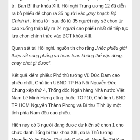
trị, Ban Bí thư khóa XIII. Hội nghị Trung ương 12 đã diễn
ra bỏ phiếu để chọn ra 35 người vào
„quy hoạch Bộ
Chính trị „
khóa tới, sau đó từ 35 người này sẽ chọn từ
cao xuống thấp lấy ra 24 người cao phiếu nhất để tiếp tục
lựa chọn chính thức vào BCT khóa XIII.
Quan sát tại Hội nghị, nguồn tin cho rằng
„Việc phiếu giới
thiệu rất sòng phẳng và hoàn toàn không thể vận động,
chạy chọt gì được“
.
Kết quả kiểm phiếu: Phó thủ tướng Vũ Đức Đam cao
phiếu nhất, Chủ tịch UBND TP Hà Nội Nguyễn Đức
Chung xếp thứ 4, Thống đốc Ngân hàng Nhà nước Việt
Nam Lê Minh Hưng cũng thuộc TOP10, Chủ tịch UBND
TP HCM Nguyễn Thành Phong và Bí thư Tỉnh ủy một
tỉnh phía Nam đều cao phiếu.
Hiện nay có 3 người đang được dự kiến sẽ chọn 1 cho
chức danh Tổng bí thư khóa XIII, đó là Thủ tướng
Nguyễn Xuân Phúc, Chủ tịch Quốc hội Nguyễn Thị Kim