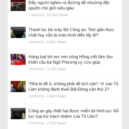
Đẩy người nghèo ra đường để nhường đặc
quyền cho giới siêu giàu
17/06/2026
- 14.542 Views
Thanh lọc bộ máy Bộ Công an: Tinh giản thực
chất hay vẫn là màn trình diễn lấy lệ?
16/06/2026
- 4.954 Views
Hàng loạt trẻ em ven sông Hồng viết tâm thư
khẩn cầu bà Ngô Phương Ly cứu giúp
28/05/2026
- 3.795 Views
“Nhà là để ở, không phải để tích sản”: Vì sao Tô
Lâm không đánh thuế Bất Động sản thứ 2?
24/05/2026
- 2.441 Views
Công an gây thiệt hại được miễn tội hình sự: Nỗ
lực loại trừ trách nhiệm của Tô Lâm?
07/07/2026
- 2.345 Views