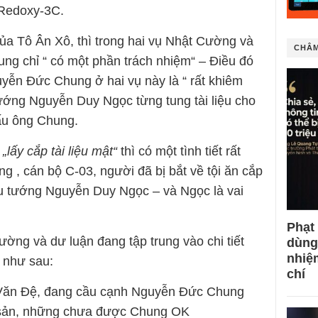
 Redoxy-3C.
của Tô Ân Xô, thì trong hai vụ Nhật Cường và
CHÂM
g chỉ “ có một phần trách nhiệm“ – Điều đó
uyễn Đức Chung ở hai vụ này là “ rất khiêm
ướng Nguyễn Duy Ngọc từng tung tài liệu cho
ấu ông Chung.
à
„lấy cắp tài liệu mật“
thì có một tình tiết rất
 , cán bộ C-03, người đã bị bắt về tội ăn cắp
Cậu tướng Nguyễn Duy Ngọc – và Ngọc là vai
Phạt
ường và dư luận đang tập trung vào chi tiết
dùng
nhiệ
g như sau:
chí
 Văn Đệ, đang cầu cạnh Nguyễn Đức Chung
 sản, những chưa được Chung OK