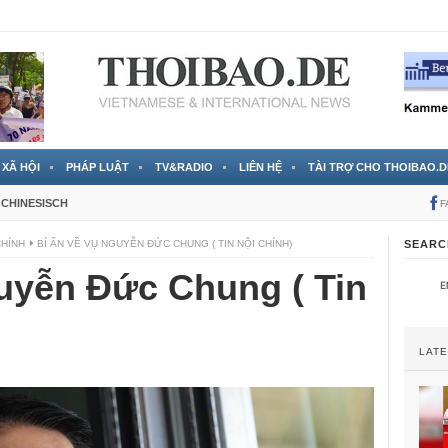
RTVS) công bố thông tin bà Nguyễn Thị Thanh Nhàn trốn sang
XÃ HỘI
PHÁP LUẬT
TV&RADIO
LIÊN HỆ
TÀI TRỢ CHO THOIBAO.D
CHINESISCH
F
CHÍNH
BÍ ẨN VỀ VỤ NGUYỄN ĐỨC CHUNG ( TIN NỘI CHÍNH)
SEARC
guyễn Đức Chung ( Tin
LAT