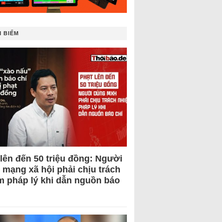
 BIẾM
 lên đến 50 triệu đồng: Người
 mạng xã hội phải chịu trách
m pháp lý khi dẫn nguồn báo