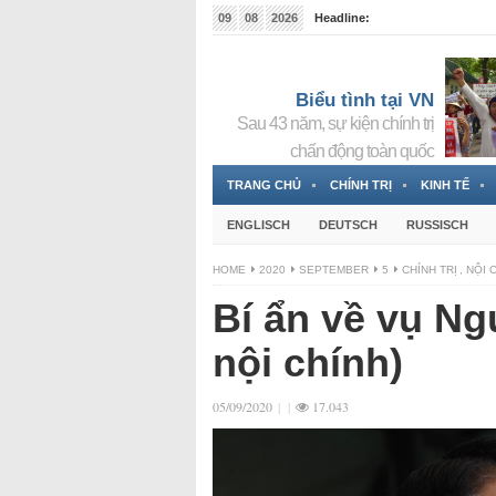
09
08
2026
Headline:
Đài phát thanh và Truyền hình nhà nước Slovakia (
Đức!
3 Jahren ago
Biểu tình tại VN
Sau 43 năm, sự kiện chính trị
chấn động toàn quốc
TRANG CHỦ
CHÍNH TRỊ
KINH TẾ
ENGLISCH
DEUTSCH
RUSSISCH
HOME
2020
SEPTEMBER
5
CHÍNH TRỊ
,
NỘI 
Bí ẩn về vụ N
nội chính)
05/09/2020
|
|
17.043