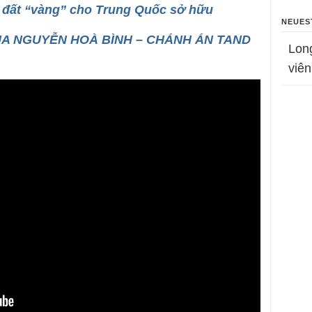
a đất “vàng” cho Trung Quốc sở hữu
NEUES
CỦA NGUYỄN HOÀ BÌNH – CHÁNH ÁN TAND
Lon
viên