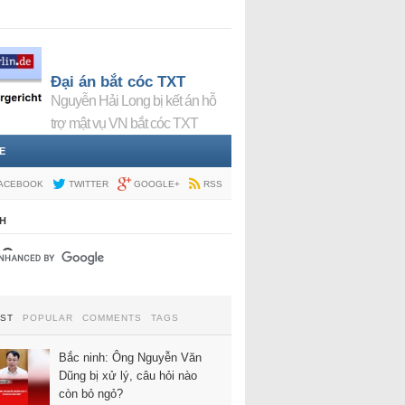
Đại án bắt cóc TXT
Nguyễn Hải Long bị kết án hỗ
trợ mật vụ VN bắt cóc TXT
E
ACEBOOK
TWITTER
GOOGLE+
RSS
H
EST
POPULAR
COMMENTS
TAGS
Bắc ninh: Ông Nguyễn Văn
Dũng bị xử lý, câu hỏi nào
còn bỏ ngỏ?