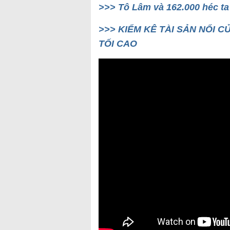
>>> Tô Lâm và 162.000 héc t
>>> KIỂM KÊ TÀI SẢN NỔI 
TỐI CAO