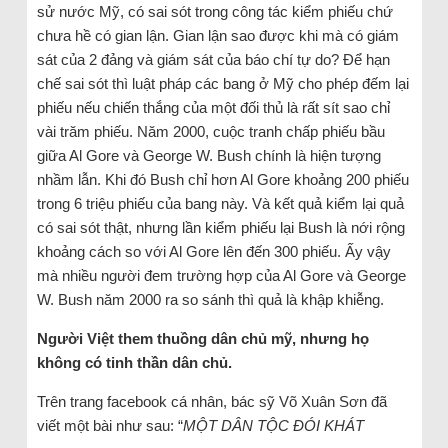
sử nước Mỹ, có sai sót trong công tác kiểm phiếu chứ
chưa hề có gian lận. Gian lận sao được khi mà có giám
sát của 2 đảng và giám sát của báo chí tự do? Để hạn
chế sai sót thì luật pháp các bang ở Mỹ cho phép đếm lại
phiếu nếu chiến thắng của một đối thủ là rất sít sao chỉ
vài trăm phiếu. Năm 2000, cuộc tranh chấp phiếu bầu
giữa Al Gore và George W. Bush chính là hiện tượng
nhầm lẫn. Khi đó Bush chỉ hơn Al Gore khoảng 200 phiếu
trong 6 triệu phiếu của bang này. Và kết quả kiểm lại quả
có sai sót thật, nhưng lần kiểm phiếu lại Bush là nới rộng
khoảng cách so với Al Gore lên đến 300 phiếu. Ấy vậy
mà nhiều người đem trường hợp của Al Gore và George
W. Bush năm 2000 ra so sánh thì quả là khập khiễng.
Người Việt them thuồng dân chủ mỹ, nhưng họ
không có tinh thần dân chủ.
Trên trang facebook cá nhân, bác sỹ Võ Xuân Sơn đã
viết một bài như sau: “
MỘT DÂN TỘC ĐÓI KHÁT