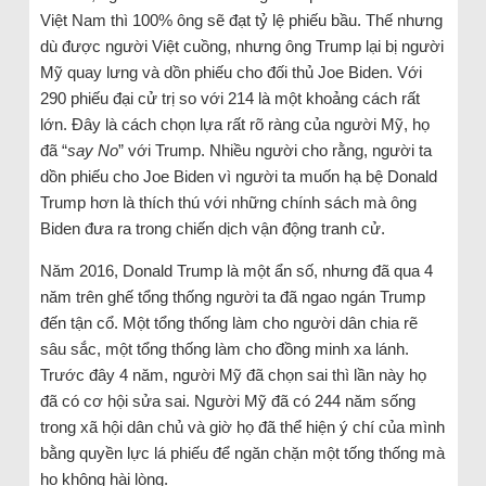
Việt Nam thì 100% ông sẽ đạt tỷ lệ phiếu bầu. Thế nhưng
dù được người Việt cuồng, nhưng ông Trump lại bị người
Mỹ quay lưng và dồn phiếu cho đối thủ Joe Biden. Với
290 phiếu đại cử trị so với 214 là một khoảng cách rất
lớn. Đây là cách chọn lựa rất rõ ràng của người Mỹ, họ
đã “
say No
” với Trump. Nhiều người cho rằng, người ta
dồn phiếu cho Joe Biden vì người ta muốn hạ bệ Donald
Trump hơn là thích thú với những chính sách mà ông
Biden đưa ra trong chiến dịch vận động tranh cử.
Năm 2016, Donald Trump là một ẩn số, nhưng đã qua 4
năm trên ghế tổng thống người ta đã ngao ngán Trump
đến tận cổ. Một tổng thống làm cho người dân chia rẽ
sâu sắc, một tổng thống làm cho đồng minh xa lánh.
Trước đây 4 năm, người Mỹ đã chọn sai thì lần này họ
đã có cơ hội sửa sai. Người Mỹ đã có 244 năm sống
trong xã hội dân chủ và giờ họ đã thể hiện ý chí của mình
bằng quyền lực lá phiếu để ngăn chặn một tống thống mà
họ không hài lòng.