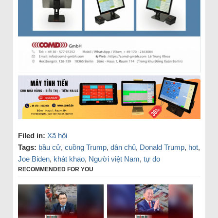
Filed in:
Xã hội
Tags:
bầu cử
,
cuồng Trump
,
dân chủ
,
Donald Trump
,
hot
,
Joe Biden
,
khát khao
,
Người việt Nam
,
tự do
RECOMMENDED FOR YOU