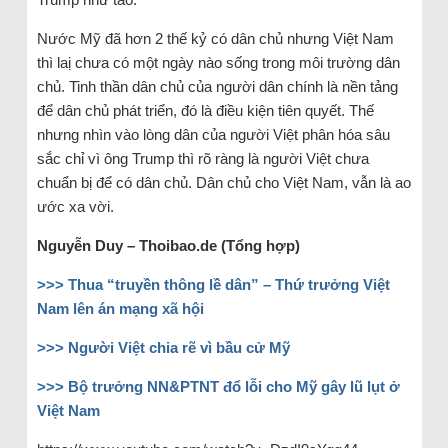
Nước Mỹ đã hơn 2 thế kỷ có dân chủ nhưng Việt Nam
thì laị chưa có một ngày nào sống trong môi trường dân
chủ. Tinh thần dân chủ của người dân chính là nền tảng
để dân chủ phát triển, đó là điều kiện tiên quyết. Thế
nhưng nhìn vào lòng dân của người Việt phân hóa sâu
sắc chỉ vì ông Trump thì rõ ràng là người Việt chưa
chuẩn bị để có dân chủ. Dân chủ cho Việt Nam, vẫn là ao
ước xa vời.
Nguyễn Duy – Thoibao.de (Tổng hợp)
>>> Thua “truyền thông lề dân” – Thứ trưởng Việt
Nam lên án mạng xã hội
>>> Người Việt chia rẽ vì bầu cử Mỹ
>>> Bộ trưởng NN&PTNT đổ lỗi cho Mỹ gây lũ lụt ở
Việt Nam