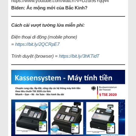
https://www.youtube.com/watch?v=DzdI9sYqq44
Biden: Ác mộng mới của Bắc Kinh?
Cách cài vượt tường lửa miễn phí:
Điện thoại di động (mobile phone)
=
https://bit.ly/2QCRpE7
Trình duyệt (browser) =
https://bit.ly/3hKTidT