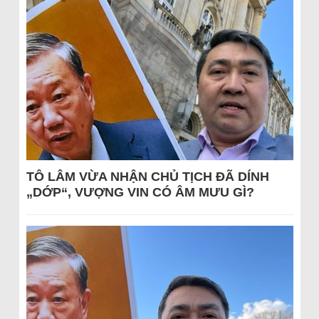
TÔ LÂM VỪA NHẬN CHỦ TỊCH ĐÃ DÍNH
„DỚP“, VƯỢNG VIN CÓ ÂM MƯU GÌ?