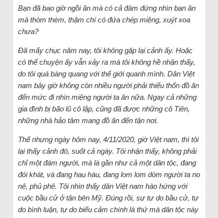
Bạn đã bao giờ ngồi ăn mà có cả đám đứng nhìn bạn ăn
mà thòm thèm, thậm chí có đứa chép miệng, xuýt xoa
chưa?
Đã mấy chục năm nay, tôi không gặp lại cảnh ấy. Hoặc
có thể chuyện ấy vẫn xảy ra mà tôi không hề nhận thấy,
do tôi quá bàng quang với thế giới quanh mình. Dân Việt
nam bây giờ không còn nhiều người phải thiếu thốn đồ ăn
đến mức đi nhìn miệng người ta ăn nữa. Ngay cả những
gia đình bị bão lũ cô lập, cũng đã được những cô Tiên,
những nhà hảo tâm mang đồ ăn đến tận nơi.
Thế nhưng ngày hôm nay, 4/11/2020, giờ Việt nam, thì tôi
lại thấy cảnh đó, suốt cả ngày. Tôi nhận thấy, không phải
chỉ một đám người, mà là gần như cả một dân tộc, đang
đói khát, và đang hau háu, đang lom lom dòm người ta no
nê, phủ phê. Tôi nhìn thấy dân Việt nam hào hứng với
cuộc bầu cử ở tận bên Mỹ. Đúng rồi, sự tự do bầu cử, tự
do bình luận, tự do biểu cảm chính là thứ mà dân tộc này