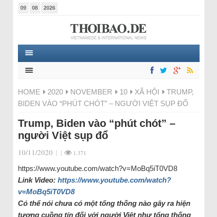
09
08
2026
HOME
2020
NOVEMBER
10
XÃ HỘI
TRUMP,
BIDEN VÀO “PHÚT CHÓT” – NGƯỜI VIỆT SỤP ĐỔ
Trump, Biden vào “phút chót” –
người Việt sụp đổ
10/11/2020
|
|
1.371
https://www.youtube.com/watch?v=MoBq5iT0VD8
Link Video:
https://www.youtube.com/watch?
v=MoBq5iT0VD8
Có thể nói chưa có một tổng thống nào gây ra hiện
tượng cuồng tín đối với người Việt như tổng thống