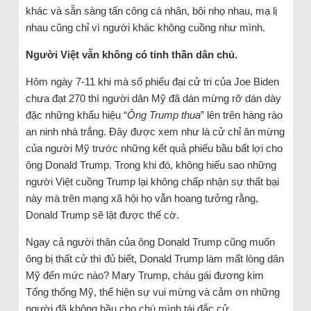
khác và sẵn sàng tấn công cá nhân, bôi nhọ nhau, mạ lị
nhau cũng chỉ vì người khác không cuồng như mình.
Người Việt vẫn không có tinh thần dân chủ.
Hôm ngày 7-11 khi mà số phiếu đại cử tri của Joe Biden
chưa đạt 270 thì người dân Mỹ đã dán mừng rỡ dán dày
đặc những khẩu hiệu “
Ông Trump thua
” lên trên hàng rào
an ninh nhà trắng. Đây được xem như là cử chỉ ăn mừng
của người Mỹ trước những kết quả phiếu bầu bất lợi cho
ông Donald Trump. Trong khi đó, không hiểu sao những
người Việt cuồng Trump lại không chấp nhận sự thất bại
này mà trên mạng xã hội họ vẫn hoang tưởng rằng,
Donald Trump sẽ lật được thế cờ.
Ngay cả người thân của ông Donald Trump cũng muốn
ông bị thất cử thì đủ biết, Donald Trump làm mất lòng dân
Mỹ đến mức nào? Mary Trump, cháu gái đương kim
Tổng thống Mỹ, thể hiện sự vui mừng và cảm ơn những
người đã không bầu cho chú mình tái đắc cử.