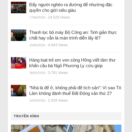
Đẩy người nghèo ra đường để nhường đặc
quyền cho giới siêu giàu
17/06/2026
- 14.529 Views
Thanh lọc bộ máy Bộ Công an: Tinh giản thực
chất hay vẫn là màn trình diễn lấy lệ?
16/06/2026
- 4.943 Views
Hàng loạt trẻ em ven sông Hồng viết tâm thư
khẩn cầu bà Ngô Phương Ly cứu giúp
28/05/2026
- 3.781 Views
“Nhà là để ở, không phải để tích sản”: Vì sao Tô
Lâm không đánh thuế Bất Động sản thứ 2?
24/05/2026
- 2.429 Views
TRUYỀN HÌNH