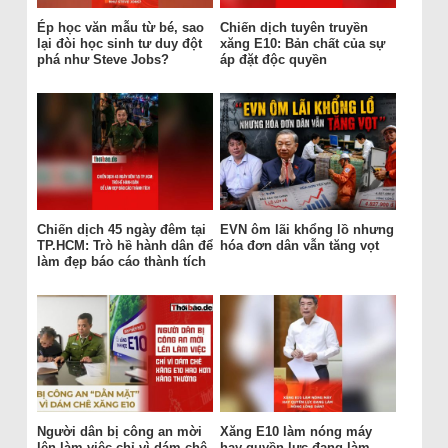
Ép học văn mẫu từ bé, sao
Chiến dịch tuyên truyền
lại đòi học sinh tư duy đột
xăng E10: Bản chất của sự
phá như Steve Jobs?
áp đặt độc quyền
Chiến dịch 45 ngày đêm tại
EVN ôm lãi khổng lồ nhưng
TP.HCM: Trò hề hành dân để
hóa đơn dân vẫn tăng vọt
làm đẹp báo cáo thành tích
Người dân bị công an mời
Xăng E10 làm nóng máy
lên làm việc chỉ vì dám chê
hay quyền lực đang làm