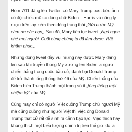
Hôm 7/11 đăng lên Twitter, cô Mary Trump post bức ảnh
cô đội chiếc mũ có dòng chữ Biden – Harris và nâng ly
rượu trên tay kèm theo dòng trạng thái „
Gửi nước Mỹ,
cảm ơn các bạn
„. Sau đó, Mary tiếp tục tweet „
Ngủ ngon
nhé mọi người. Cuối cùng chúng ta đã làm được. Rất
khâm phục
„.
Những dòng tweet đầy vui mừng này được Mary đăng
lên sau khi truyền thông Mỹ xướng tên Biden là người
chiến thắng trong cuộc bầu cử, đánh bại Donald Trump
để trở thành tổng thống thứ 46 của Mỹ. Chiến thắng của
Biden biến Trump thành một trong số ít „
tổng thống một
nhiệm kỳ
“ của Mỹ.
Cũng may chỉ có người Việt cuồng Trump chứ người Mỹ
mà cũng cuồng như người Việt thì việc ông Donald
Trump thất cử rất dễ sinh ra cảnh bạo lực. Việc thích hay
không thích một biểu tượng chính trị trên thế giới đó là