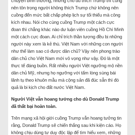
chuyện bình thường, nhưng cho dù thích Trump thì cũng
nên tôn trọng người không thích Trump chứ không nên
cuồng đến mức bất chấp phép lịch sự tối thiểu mà công
kích nhau. Nói cho cùng cuồng Trump một cách cực
đoan thì chẳng khác nào dư luận viên cuồng Hồ Chí Minh
một cách cực đoan. Ai chỉ trích thần tượng đều bị những
người này xem là kẻ thù. Việt Nam với những con người
như thế làm sao có được dân chủ? Vậy nên phong trào
dân chủ cho Việt Nam mới vô vọng như vậy. Đó là một
thực tế đáng buồn. Rất nhiều người Việt ngưỡng mộ nền
dân chủ Mỹ, nhưng họ ngưỡng với tấm lòng sùng bái
lãnh tụ theo khuôn mẫu mà cộng sản đã đúc sẵn thì đó
quả là bi kịch cho đất nước Việt Nam.
Người Việt vẫn hoang tưởng cho dù Donald Trump
đã thất bại hoàn toàn.
Trên mạng xã hội giới cuồng Trump vẫn hoang tưởng tin
rằng, Donald Trump sẽ chiến thắng sau khi kiện cáo. Họ
không chịu dùng tư duy độc lập để tìm hiểu xem, những