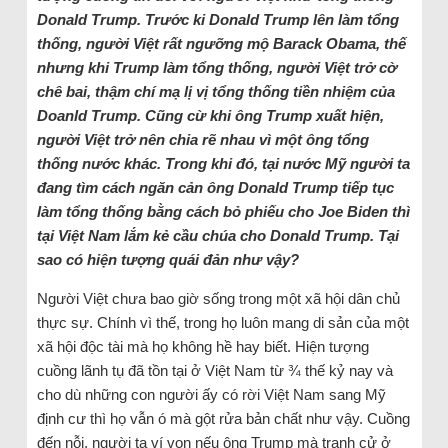
Donald Trump. Trước ki Donald Trump lên làm tổng
thống, người Việt rất ngưỡng mộ Barack Obama, thế
nhưng khi Trump làm tổng thống, người Việt trở cờ
chê bai, thậm chí mạ lị vị tổng thống tiền nhiệm của
Doanld Trump. Cũng cừ khi ông Trump xuất hiện,
người Việt trở nên chia rẽ nhau vì một ông tổng
thống nước khác. Trong khi đó, tại nước Mỹ người ta
đang tìm cách ngăn cản ông Donald Trump tiếp tục
làm tổng thống bằng cách bỏ phiếu cho Joe Biden thì
tại Việt Nam lắm kẻ cầu chúa cho Donald Trump. Tại
sao có hiện tượng quái đản như vậy?
Người Việt chưa bao giờ sống trong một xã hội dân chủ
thực sự. Chính vì thế, trong họ luôn mang di sản của một
xã hội độc tài mà họ không hề hay biết. Hiện tượng
cuồng lãnh tụ đã tồn tại ở Việt Nam từ ¾ thế kỷ nay và
cho dù những con người ấy có rời Việt Nam sang Mỹ
định cư thì họ vẫn ó mà gột rửa bản chất như vậy. Cuồng
đến nỗi, người ta ví von nếu ông Trump mà tranh cử ở