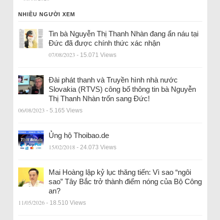
NHIỀU NGƯỜI XEM
Tin bà Nguyễn Thị Thanh Nhàn đang ẩn náu tại
Đức đã được chính thức xác nhận
07/08/2023
- 15.071 Views
Đài phát thanh và Truyền hình nhà nước
Slovakia (RTVS) công bố thông tin bà Nguyễn
Thị Thanh Nhàn trốn sang Đức!
06/08/2023
- 5.165 Views
Ủng hộ Thoibao.de
15/02/2018
- 24.073 Views
Mai Hoàng lập kỷ lục thăng tiến: Vì sao “ngôi
sao” Tây Bắc trở thành điểm nóng của Bộ Công
an?
11/05/2026
- 18.510 Views