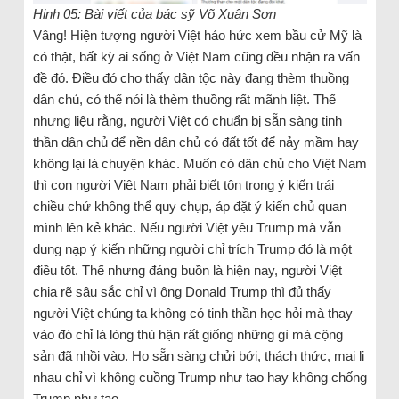
Hinh 05: Bài viết của bác sỹ Võ Xuân Sơn
Vâng! Hiện tượng người Việt háo hức xem bầu cử Mỹ là
có thật, bất kỳ ai sống ở Việt Nam cũng đều nhận ra vấn
đề đó. Điều đó cho thấy dân tộc này đang thèm thuồng
dân chủ, có thể nói là thèm thuồng rất mãnh liệt. Thế
nhưng liệu rằng, người Việt có chuẩn bị sẵn sàng tinh
thần dân chủ để nền dân chủ có đất tốt để nảy mầm hay
không lại là chuyện khác. Muốn có dân chủ cho Việt Nam
thì con người Việt Nam phải biết tôn trọng ý kiến trái
chiều chứ không thể quy chụp, áp đặt ý kiến chủ quan
mình lên kẻ khác. Nếu người Việt yêu Trump mà vẫn
dung nạp ý kiến những người chỉ trích Trump đó là một
điều tốt. Thế nhưng đáng buồn là hiện nay, người Việt
chia rẽ sâu sắc chỉ vì ông Donald Trump thì đủ thấy
người Việt chúng ta không có tinh thần học hỏi mà thay
vào đó chỉ là lòng thù hận rất giống những gì mà cộng
sản đã nhồi vào. Họ sẵn sàng chửi bới, thách thức, mại lị
nhau chỉ vì không cuồng Trump như tao hay không chống
Trump như tao.