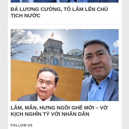
ĐÁ LƯƠNG CƯỜNG, TÔ LÂM LÊN CHỦ
TỊCH NƯỚC
LÂM, MẪN, HƯNG NGỒI GHẾ MỚI – VỞ
KỊCH NGHÌN TỶ VỚI NHÂN DÂN
FOLLOW US