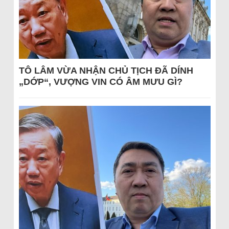
TÔ LÂM VỪA NHẬN CHỦ TỊCH ĐÃ DÍNH
„DỚP“, VƯỢNG VIN CÓ ÂM MƯU GÌ?