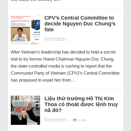
CPV’s Central Committee to
decide Nguyen Duc Chung’s
fate
07/12/2020
|
After Vietnam’s leadership has decided to hold a secret
trial to try former Hanoi Chairman Nguyen Duc Chung,
the state-controlled media is rushing to report that the
Communist Party of Vietnam (CPV)’s Central Committee
has proposed to expel him from…
Liệu thứ trưởng Hồ Thị Kim
Thoa có thoát được lệnh truy
nã đỏ?
07/12/2020
|
|
1.136