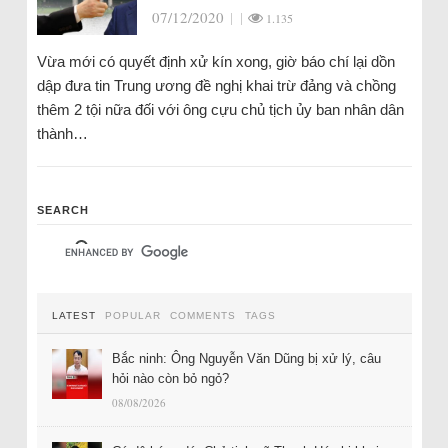
07/12/2020
|
|
1.135
Vừa mới có quyết định xử kín xong, giờ báo chí lại dồn
dập đưa tin Trung ương đề nghị khai trừ đảng và chồng
thêm 2 tội nữa đối với ông cựu chủ tịch ủy ban nhân dân
thành…
SEARCH
LATEST
POPULAR
COMMENTS
TAGS
Bắc ninh: Ông Nguyễn Văn Dũng bị xử lý, câu
hỏi nào còn bỏ ngỏ?
08/08/2026