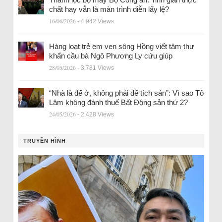
chất hay vẫn là màn trình diễn lấy lệ?
16/06/2026
- 4.942 Views
Hàng loạt trẻ em ven sông Hồng viết tâm thư
khẩn cầu bà Ngô Phương Ly cứu giúp
28/05/2026
- 3.781 Views
“Nhà là để ở, không phải để tích sản”: Vì sao Tô
Lâm không đánh thuế Bất Động sản thứ 2?
24/05/2026
- 2.428 Views
TRUYỀN HÌNH