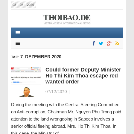
08
08
2026
7. DEZEMBER 2020
TAG:
Could former Deputy Minister
Ho Thi Kim Thoa escape red
wanted order
07/12/2020
|
During the meeting with the Central Steering Committee
on Anti-corruption, Chairman Mr. Nguyen Phu Trong paid
attention to the land wrongdoing in Sabeco involves a
senior official fleeing abroad, Mrs. Ho Thi Kim Thoa. In
this case, the Ministry of…