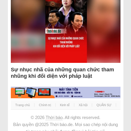
Sự nhục nhã của những quan chức tham
nhũng khi đối diện với pháp luật
Trang chủ
Chính trị
Kinh tế
Xã hội
QUÂN SỰ
© 2026
Thời báo
. All rights reserved.
Bản quyền @2025 Thời báo.de. Mọi sao chép nội dung