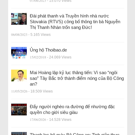
07/08/2023
- 15.070 Views
Đài phát thanh và Truyền hình nhà nước
Slovakia (RTVS) công bố thông tin bà Nguyễn
Thị Thanh Nhàn trốn sang Đức!
06/08/2023
- 5.165 Views
Ủng hộ Thoibao.de
15/02/2018
- 24.069 Views
Mai Hoàng lập kỷ lục thăng tiến: Vì sao “ngôi
sao” Tây Bắc trở thành điểm nóng của Bộ Công
an?
11/05/2026
- 18.509 Views
Đẩy người nghèo ra đường để nhường đặc
quyền cho giới siêu giàu
17/06/2026
- 14.528 Views
Thanh lọc bộ máy Bộ Công an: Tinh giản thực