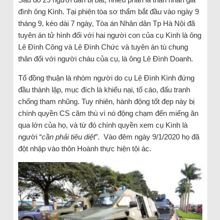
đình ông Kình. Tại phiên tòa sơ thẩm bắt đầu vào ngày 9
tháng 9, kéo dài 7 ngày, Tòa án Nhân dân Tp Hà Nội đã
tuyên án tử hình đối với hai người con của cụ Kình là ông
Lê Đình Công và Lê Đình Chức và tuyên án tù chung
thân đối với người cháu của cụ, là ông Lê Đình Doanh.
Tổ đồng thuận là nhóm người do cụ Lê Đình Kình đứng
đầu thành lập, mục đích là khiếu nại, tố cáo, đấu tranh
chống tham nhũng. Tuy nhiên, hành động tốt đẹp này bị
chính quyền CS căm thù vì nó động chạm đến miếng ăn
qua lớn của họ, và từ đó chính quyền xem cụ Kình là
người “
cần phải tiêu diệt
”. Vào đêm ngày 9/1/2020 họ đã
đột nhập vào thôn Hoành thực hiện tội ác.