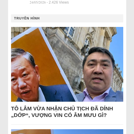
24/05/2026
- 2.426 Views
TRUYỀN HÌNH
TÔ LÂM VỪA NHẬN CHỦ TỊCH ĐÃ DÍNH
„DỚP“, VƯỢNG VIN CÓ ÂM MƯU GÌ?