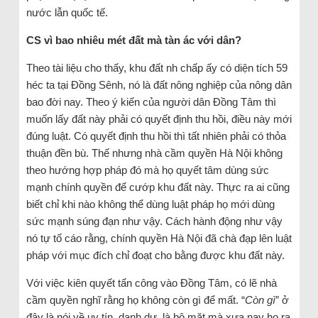
nước lẫn quốc tế.
CS vì bao nhiêu mét đất mà tàn ác với dân?
Theo tài liệu cho thấy, khu đất nh chấp ấy có diện tích 59
héc ta tại Đồng Sênh, nó là đất nông nghiệp của nông dân
bao đời nay. Theo ý kiến của người dân Đồng Tâm thì
muốn lấy đất này phải có quyết định thu hồi, điều này mới
đúng luật. Có quyết định thu hồi thì tất nhiên phải có thỏa
thuận đền bù. Thế nhưng nhà cầm quyền Hà Nội không
theo hướng hợp pháp đó mà họ quyết tâm dùng sức
mạnh chính quyền để cướp khu đất này. Thực ra ai cũng
biết chỉ khi nào không thể dùng luật pháp họ mới dùng
sức mạnh súng đạn như vậy. Cách hành động như vậy
nó tự tố cáo rằng, chính quyền Hà Nội đã chà đạp lên luật
pháp với mục đích chỉ đoạt cho bằng được khu đất này.
Với việc kiên quyết tấn công vào Đồng Tâm, có lẽ nhà
cầm quyền nghĩ rằng họ không còn gì để mất. “
Còn gì
” ở
đây là nói về uy tín, danh dự, là bộ mặt mà xưa nay họ ra