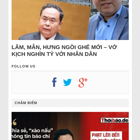
LÂM, MẪN, HƯNG NGỒI GHẾ MỚI – VỞ
KỊCH NGHÌN TỶ VỚI NHÂN DÂN
FOLLOW US
CHÂM BIẾM