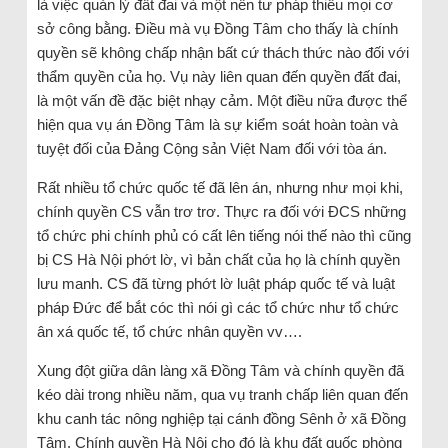
là việc quản lý đất đai và một nền tư pháp thiếu mọi cơ
sở công bằng. Điều mà vụ Đồng Tâm cho thấy là chính
quyền sẽ không chấp nhận bất cứ thách thức nào đối với
thẩm quyền của họ. Vụ này liên quan đến quyền đất đai,
là một vấn đề đặc biệt nhạy cảm. Một điều nữa được thể
hiện qua vụ án Đồng Tâm là sự kiểm soát hoàn toàn và
tuyệt đối của Đảng Cộng sản Việt Nam đối với tòa án.
Rất nhiều tổ chức quốc tế đã lên án, nhưng như mọi khi,
chính quyền CS vẫn trơ trơ. Thực ra đối với ĐCS những
tổ chức phi chính phủ có cất lên tiếng nói thế nào thì cũng
bị CS Hà Nội phớt lờ, vì bản chất của họ là chính quyền
lưu manh. CS đã từng phớt lờ luật pháp quốc tế và luật
pháp Đức để bắt cóc thì nói gì các tổ chức như tổ chức
ân xá quốc tế, tổ chức nhân quyền vv….
Xung đột giữa dân làng xã Đồng Tâm và chính quyền đã
kéo dài trong nhiều năm, qua vụ tranh chấp liên quan đến
khu canh tác nông nghiệp tại cánh đồng Sênh ở xã Đồng
Tâm. Chính quyền Hà Nội cho đó là khu đất quốc phòng