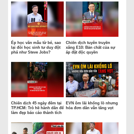
Ép học văn mẫu từ bé, sao
Chiến dịch tuyên truyền
lại đòi học sinh tư duy đột
xăng E10: Bản chất của sự
phá như Steve Jobs?
áp đặt độc quyền
Chiến dịch 45 ngày đêm tại
EVN ôm lãi khổng lồ nhưng
TP.HCM: Trò hề hành dân để
hóa đơn dân vẫn tăng vọt
làm đẹp báo cáo thành tích