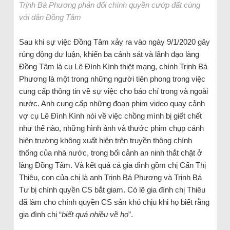
Trịnh Bá Phương phản đối chính quyền cướp đất cùng
với dân Đồng Tâm
Sau khi sự việc Đồng Tâm xảy ra vào ngày 9/1/2020 gây
rúng động dư luận, khiến ba cảnh sát và lãnh đạo làng
Đồng Tâm là cụ Lê Đình Kình thiệt mạng, chính Trịnh Bá
Phương là một trong những người tiên phong trong việc
cung cấp thông tin về sự việc cho báo chí trong và ngoài
nước. Anh cung cấp những đoạn phim video quay cảnh
vợ cụ Lê Đình Kình nói về việc chồng mình bị giết chết
như thế nào, những hình ảnh và thước phim chụp cảnh
hiện trường không xuất hiện trên truyền thông chính
thống của nhà nước, trong bối cảnh an ninh thắt chặt ở
làng Đồng Tâm. Và kết quả cả gia đình gồm chị Cấn Thị
Thiêu, con của chị là anh Trịnh Bá Phương và Trịnh Bá
Tư bị chính quyền CS bắt giam. Có lẽ gia đình chị Thiêu
đã làm cho chính quyền CS sản khó chịu khi họ biết rằng
gia đình chị “
biết quá nhiều về họ
”.