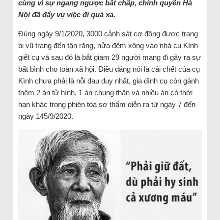
cùng vì sự ngang ngược bất chấp, chính quyền Hà
Nội đã đẩy vụ việc đi quá xa.
Đúng ngày 9/1/2020, 3000 cảnh sát cơ động được trang
bị vũ trang đến tận răng, nửa đêm xông vào nhà cụ Kình
giết cụ và sau đó là bắt giam 29 người mang đi gây ra sự
bất bình cho toàn xã hội. Điều đáng nói là cái chết của cụ
Kình chưa phải là nỗi đau duy nhất, gia đình cụ còn gánh
thêm 2 án tử hình, 1 án chung thân và nhiều án có thời
hạn khác trong phiên tòa sơ thẩm diễn ra từ ngày 7 đến
ngày 145/9/2020.