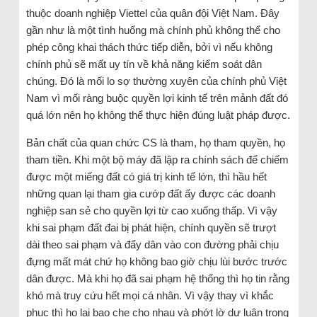
thuộc doanh nghiệp Viettel của quân đội Việt Nam. Đây
gần như là một tình huống mà chính phủ không thể cho
phép công khai thách thức tiếp diễn, bởi vì nếu không
chính phủ sẽ mất uy tín về khả năng kiểm soát dân
chúng. Đó là mối lo sợ thường xuyên của chính phủ Việt
Nam vì mối ràng buộc quyền lợi kinh tế trên mảnh đất đó
quá lớn nên họ không thể thực hiện đúng luật pháp được.
Bản chất của quan chức CS là tham, họ tham quyền, họ
tham tiền. Khi một bộ máy đã lập ra chính sách để chiếm
được một miếng đất có giá trị kinh tế lớn, thì hầu hết
những quan lại tham gia cướp đất ấy được các doanh
nghiệp san sẻ cho quyền lợi từ cao xuống thấp. Vì vậy
khi sai phạm đất đai bị phát hiện, chính quyền sẽ trượt
dài theo sai phạm và đẩy dân vào con đường phải chịu
đựng mất mát chứ họ không bao giờ chịu lùi bước trước
dân được. Mà khi họ đã sai phạm hệ thống thì họ tin rằng
khó mà truy cứu hết mọi cá nhân. Vì vậy thay vì khắc
phục thì họ lại bao che cho nhau và phớt lờ dư luận trong