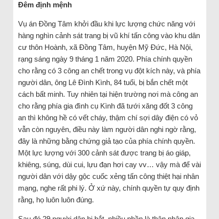
Đêm định mệnh
Vụ án Đồng Tâm khởi đầu khi lực lượng chức năng với
hàng nghìn cảnh sát trang bị vũ khí tấn công vào khu dân
cư thôn Hoành, xã Đồng Tâm, huyện Mỹ Đức, Hà Nội,
rạng sáng ngày 9 tháng 1 năm 2020. Phía chính quyền
cho rằng có 3 công an chết trong vụ đột kích này, và phía
người dân, ông Lê Đình Kình, 84 tuổi, bị bắn chết một
cách bất minh. Tuy nhiên tại hiện trường nơi mà công an
cho rằng phía gia đình cụ Kình đã tưới xăng đốt 3 công
an thì không hề có vết cháy, thậm chí sợi dây điện có vỏ
vẫn còn nguyên, điều này làm người dân nghi ngờ rằng,
đây là những bằng chứng giả tạo của phía chính quyền.
Một lực lượng với 300 cảnh sát được trang bị áo giáp,
khiêng, súng, dùi cui, lựu đạn hơi cay vv… vậy mà để vài
người dân với dậy gộc cuốc xẻng tấn công thiệt hại nhân
mạng, nghe rất phi lý. Ở xứ này, chính quyền tự quy định
rằng, họ luôn luôn đúng.
Sau đó 29 người dân bị bắt, nhiều phần là thân nhân gia