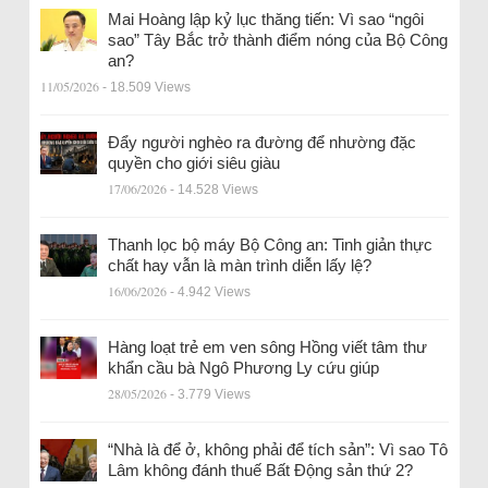
Mai Hoàng lập kỷ lục thăng tiến: Vì sao “ngôi
sao” Tây Bắc trở thành điểm nóng của Bộ Công
an?
11/05/2026
- 18.509 Views
Đẩy người nghèo ra đường để nhường đặc
quyền cho giới siêu giàu
17/06/2026
- 14.528 Views
Thanh lọc bộ máy Bộ Công an: Tinh giản thực
chất hay vẫn là màn trình diễn lấy lệ?
16/06/2026
- 4.942 Views
Hàng loạt trẻ em ven sông Hồng viết tâm thư
khẩn cầu bà Ngô Phương Ly cứu giúp
28/05/2026
- 3.779 Views
“Nhà là để ở, không phải để tích sản”: Vì sao Tô
Lâm không đánh thuế Bất Động sản thứ 2?