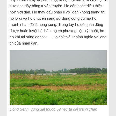
sức che đậy bằng tuyên truyền. Họ cân nhắc điều thiệt
hơn với dân. Họ thấy đấu pháp lí với dân không thắng thì
họ lơ đi và họ chuyển sang sử dụng công cụ mà họ
mạnh nhất, đó là họng súng. Trong tay họ có quân đông
được huấn luyệt bài bản, họ có phương tiện kỹ thuật, họ
có khí tài súng đạn vv…. Họ chỉ thiếu chính nghĩa và lòng
tin của nhân dân.
Đồng Sênh, vùng đất thuộc 59 héc ta đất tranh chấp