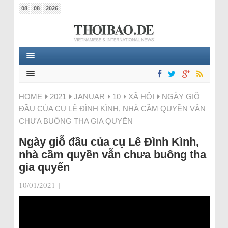
08
08
2026
HOME
2021
JANUAR
10
XÃ HỘI
NGÀY GIỖ
ĐẦU CỦA CỤ LÊ ĐÌNH KÌNH, NHÀ CẦM QUYỀN VẪN
CHƯA BUÔNG THA GIA QUYẾN
Ngày giỗ đầu của cụ Lê Đình Kình,
nhà cầm quyền vẫn chưa buông tha
gia quyến
10/01/2021
|