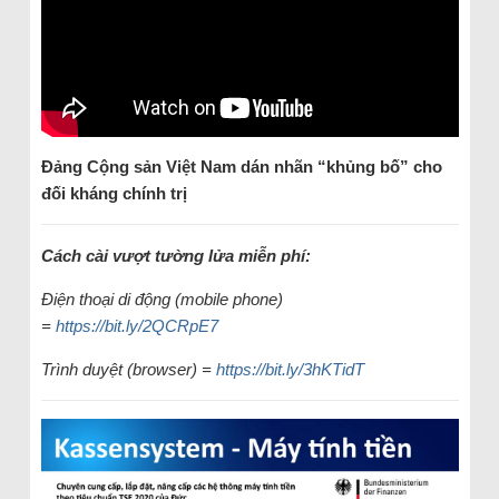
Đảng Cộng sản Việt Nam dán nhãn “khủng bố” cho
đối kháng chính trị
Cách cài vượt tường lửa miễn phí:
Điện thoại di động (mobile phone)
=
https://bit.ly/2QCRpE7
Trình duyệt (browser) =
https://bit.ly/3hKTidT