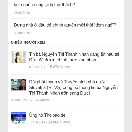
kết nguồn cung lại bị thử thách?
08/08/2026
Dựng nhà ở đâu thì chính quyền mới thôi “dòm ngó”?
08/08/2026
NHIỀU NGƯỜI XEM
Tin bà Nguyễn Thị Thanh Nhàn đang ẩn náu tại
Đức đã được chính thức xác nhận
07/08/2023
- 15.070 Views
Đài phát thanh và Truyền hình nhà nước
Slovakia (RTVS) công bố thông tin bà Nguyễn
Thị Thanh Nhàn trốn sang Đức!
06/08/2023
- 5.165 Views
Ủng hộ Thoibao.de
15/02/2018
- 24.066 Views