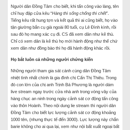
Người dân Đồng Tâm cho biết, khi tấn công vào làng, tên
chỉ huy đập cửa kêu “
Hàng thì sống chống thì chết
”.
Tiếng kêu rất hung tợn và kết quả thì ai cũng biết, họ vào
tận giường bắn cụ già ngoài 80 tuổi, cụ Lê Đình kình, rồi
sau đó họ mang xác cụ đi. CS đã xem dân như kẻ thù.
Chỉ có xem dân là kẻ thù họ mới hành động như thế chứ
xem dân như đồng bào thì họ đã hành động khác rồi.
Họ bắt luôn cả những người chứng kiến
Những người tham gia sát cánh cùng dân Đồng Tâm
nhiệt tình nhất chính là gia đình chị Cấn Thị Thiêu. Trong
đó con lớn của chị anh Trịnh Bá Phương là người dám
live stream ngay trước cửa nhà anh trong vòng vây của
hàng chục an ninh trong ngày cảnh sát cơ động tấn công
vào thôn Hoành. Theo nội dung lie stream thì người dân
Đồng Tâm cho biết lực lượng cảnh sát cơ động khoảng
1000 tên, (nhưng thực tế đến 3000). Lực lượng này chắn
barie không cho ai qua lại, xem như nội bất xuất ngoại bất