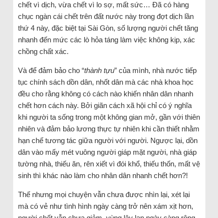
chết vì dịch, vừa chết vì lo sợ, mất sức… Đã có hàng
chục ngàn cái chết trên đất nước này trong đợt dịch lần
thứ 4 này, đặc biệt tại Sài Gòn, số lượng người chết tăng
nhanh đến mức các lò hỏa táng làm việc không kịp, xác
chồng chất xác.
Và để đảm bảo cho “
thành tựu
” của mình, nhà nước tiếp
tục chính sách dồn dân, nhốt dân mà các nhà khoa học
đều cho rằng không có cách nào khiến nhân dân nhanh
chết hơn cách này. Bởi giãn cách xã hội chỉ có ý nghĩa
khi người ta sống trong một không gian mở, gần với thiên
nhiên và đảm bảo lương thực tự nhiên khi cần thiết nhằm
hạn chế tương tác giữa người với người. Ngược lại, dồn
dân vào mấy mét vuông người giáp mặt người, nhà giáp
tường nhà, thiếu ăn, rên xiết vì đói khổ, thiếu thốn, mất vệ
sinh thì khác nào làm cho nhân dân nhanh chết hơn?!
Thế nhưng mọi chuyện vẫn chưa được nhìn lại, xét lại
mà có vẻ như tình hình ngày càng trở nên xám xịt hơn,
người chết vẫn chưa giảm, vùng lây lan ngày càng rộng