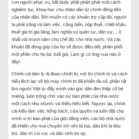
con người phục vụ, bắt buộc phải phân phát một cách
nghiêm túc, khoa học cho nhân dân từ chính đồng tiền
của nhân dân. Bởi muốn có các khoản trợ cấp đó, người
ta phải sống và làm việc, cống hiến, nộp thuế, chiết khấu
thuế giá trị gia tăng, làm nghĩa vụ quân sự, dân sự… ít
nhất vài mươi năm cho chế độ, cho nhà nước. Và các
khoản đã đóng góp của họ sẽ được điều tiết, phân phối
một phần cho họ lúc tuổi già. Làm gì có ông vua nào ở
đây!
Chính cái tâm lý dị đoan chính trị, mê tín chính trị và cách
hiểu lệch lạc về bộ máy chính trị đã khiến đa số, phần rất
lớn người Việt tự đẩy mình vào góc dân đen thấp cổ bé
miệng, luôn trông chờ vào sự ban phát của nhà nước
một cách nhu nhược và thiếu hiểu biết. Ngược lại, chính
cái kiểu làm việc hống hách, cửa quyền và luôn đặt cho
mình vị trí ban phát của giới đảng viên, cán bộ nhà nước
đã khiến cho mọi chuyện trở nên tệ hại, dân khí bị tiêu
trừ, dân trí còi cọc và dân sinh èo ọp.