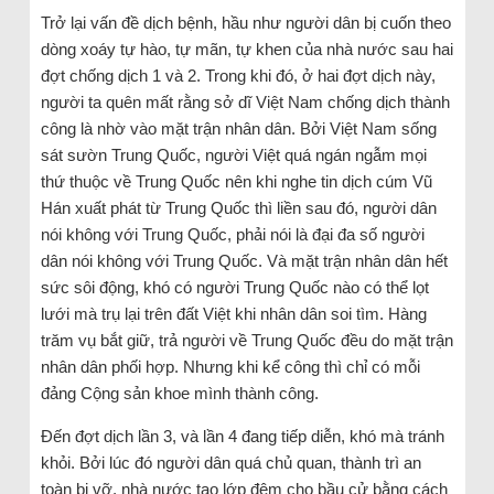
Trở lại vấn đề dịch bệnh, hầu như người dân bị cuốn theo
dòng xoáy tự hào, tự mãn, tự khen của nhà nước sau hai
đợt chống dịch 1 và 2. Trong khi đó, ở hai đợt dịch này,
người ta quên mất rằng sở dĩ Việt Nam chống dịch thành
công là nhờ vào mặt trận nhân dân. Bởi Việt Nam sống
sát sườn Trung Quốc, người Việt quá ngán ngẫm mọi
thứ thuộc về Trung Quốc nên khi nghe tin dịch cúm Vũ
Hán xuất phát từ Trung Quốc thì liền sau đó, người dân
nói không với Trung Quốc, phải nói là đại đa số người
dân nói không với Trung Quốc. Và mặt trận nhân dân hết
sức sôi động, khó có người Trung Quốc nào có thể lọt
lưới mà trụ lại trên đất Việt khi nhân dân soi tìm. Hàng
trăm vụ bắt giữ, trả người về Trung Quốc đều do mặt trận
nhân dân phối hợp. Nhưng khi kể công thì chỉ có mỗi
đảng Cộng sản khoe mình thành công.
Đến đợt dịch lần 3, và lần 4 đang tiếp diễn, khó mà tránh
khỏi. Bởi lúc đó người dân quá chủ quan, thành trì an
toàn bị vỡ, nhà nước tạo lớp đệm cho bầu cử bằng cách