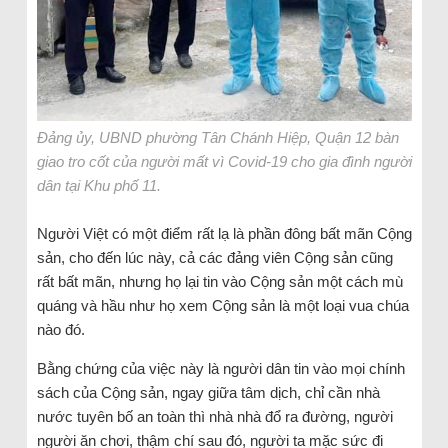
Đảng ủy, UBND phường Tân Chánh Hiệp, Quận 12 bàn
giao tro cốt của người mất vì Covid-19 cho gia đình người
dân tại Khu phố 11.
Người Việt có một điểm rất lạ là phần đông bất mãn Cộng
sản, cho đến lúc này, cả các đảng viên Cộng sản cũng
rất bất mãn, nhưng họ lại tin vào Cộng sản một cách mù
quáng và hầu như họ xem Cộng sản là một loại vua chúa
nào đó.
Bằng chứng của việc này là người dân tin vào mọi chính
sách của Cộng sản, ngay giữa tâm dịch, chỉ cần nhà
nước tuyên bố an toàn thì nhà nhà đổ ra đường, người
người ăn chơi, thậm chí sau đó, người ta mặc sức đi