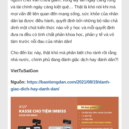
và tài chính ngày càng kiệt quệ… Thật là khó nói khi mà
mọi vấn đề liên quan đến mạng sống, sức khỏe của nhân
dân lại được điều hành, quyết định bởi những bộ não chả
dính một chút kiến thức nào về y học và mỗi quyết định
đưa ra đều có tính chất phản khoa học, phản y tế và vô
tâm trước nỗi đau của nhân dân!
Cho đến lúc này, thật khó mà phân biệt cho rành rõi rằng
nhà nước, chính phủ đang đánh giặc dịch hay đánh dân?!
VietTuSaiGon
Ngu
ồ
n:
https://baotiengdan.com/2021/08/19/danh-
giac-dich-hay-danh-dan/