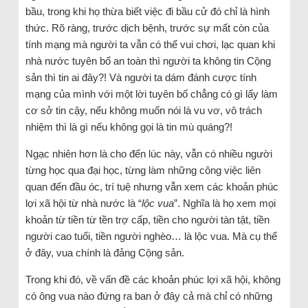
bầu, trong khi họ thừa biết việc đi bầu cử đó chỉ là hình
thức. Rõ ràng, trước dịch bệnh, trước sự mất còn của
tính mạng mà người ta vẫn có thể vui chơi, lạc quan khi
nhà nước tuyên bố an toàn thì người ta không tin Cộng
sản thì tin ai đây?! Và người ta dám đánh cược tính
mạng của mình với một lời tuyên bố chẳng có gì lấy làm
cơ sở tin cậy, nếu không muốn nói là vu vơ, vô trách
nhiệm thì là gì nếu không gọi là tin mù quáng?!
Ngạc nhiên hơn là cho đến lúc này, vẫn có nhiều người
từng học qua đại học, từng làm những công việc liên
quan đến đầu óc, trí tuệ nhưng vẫn xem các khoản phúc
lợi xã hội từ nhà nước là “
lộc vua
”. Nghĩa là họ xem mọi
khoản từ tiền từ tền trợ cấp, tiền cho người tàn tật, tiền
người cao tuổi, tiền người nghèo… là lộc vua. Mà cụ thể
ở đây, vua chính là đảng Cộng sản.
Trong khi đó, về vấn đề các khoản phúc lợi xã hội, không
có ông vua nào đứng ra ban ở đây cả mà chỉ có những