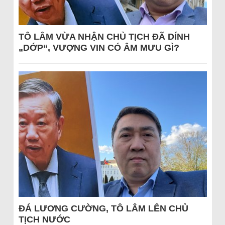
TÔ LÂM VỪA NHẬN CHỦ TỊCH ĐÃ DÍNH
„DỚP“, VƯỢNG VIN CÓ ÂM MƯU GÌ?
ĐÁ LƯƠNG CƯỜNG, TÔ LÂM LÊN CHỦ
TỊCH NƯỚC