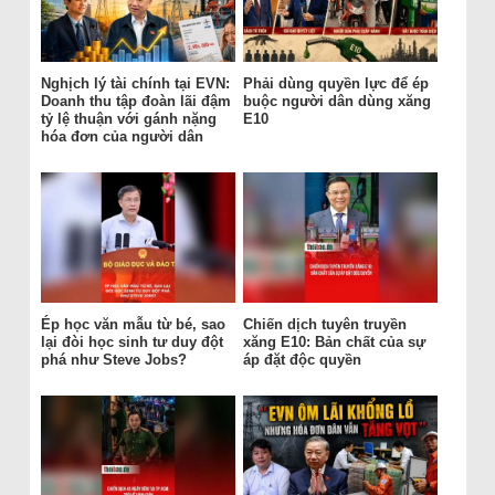
Nghịch lý tài chính tại EVN:
Phải dùng quyền lực để ép
Doanh thu tập đoàn lãi đậm
buộc người dân dùng xăng
tỷ lệ thuận với gánh nặng
E10
hóa đơn của người dân
Ép học văn mẫu từ bé, sao
Chiến dịch tuyên truyền
lại đòi học sinh tư duy đột
xăng E10: Bản chất của sự
phá như Steve Jobs?
áp đặt độc quyền