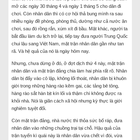
mở các ngày 30 tháng 4 và ngày 1 tháng 5 cho dân đi
chơi. Còn nhân dân thì có cơ hội thả bung mình ra sau
nhiều ngày đề phòng, phòng thủ, dường như cả nước ăn
chơi, sau đó rồng rắn, xúm xít đi bầu. Mặt khác, người ta
bắt đầu làm du lịch trở lại, tiếp tay đưa người Trung Quốc
chui lậu sang Việt Nam, mặt trận nhân dân gần như tan
rã. Và hệ quả của nó là ngày hôm nay.
Nhưng, chưa dừng ở đó, ở đợt dịch thứ 4 này, mặt trận
nhân dân và mặt trận đảng chia làm hai phía rất rõ. Nhân
dân bị đẩy vào cô lập, không lối thoát, nhân dân bị khuôn
giới trong những hàng rào kẽm gai, các tảng bê tông,
hàng rào sắt hàn bịt kín lối và thậm chí không được ra
khỏi nhà. Nói là giãn cách xã hội nhưng kỳ thực là giới
nghiêm tuyệt đối.
Còn mặt trận đảng, nhà nước thì thỏa sức bố ráp, đưa
nhân dân vào những chuồng trại tại chỗ. Hậu quả của
trận tuyến kì quái này là nhân dân vừa chết vì đói, vừa