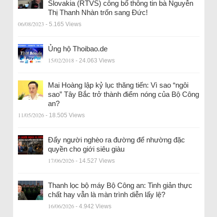
Slovakia (RTVS) công bố thông tin bà Nguyễn
Thị Thanh Nhàn trốn sang Đức!
06/08/2023
- 5.165 Views
Ủng hộ Thoibao.de
15/02/2018
- 24.063 Views
Mai Hoàng lập kỷ lục thăng tiến: Vì sao “ngôi
sao” Tây Bắc trở thành điểm nóng của Bộ Công
an?
11/05/2026
- 18.505 Views
Đẩy người nghèo ra đường để nhường đặc
quyền cho giới siêu giàu
17/06/2026
- 14.527 Views
Thanh lọc bộ máy Bộ Công an: Tinh giản thực
chất hay vẫn là màn trình diễn lấy lệ?
16/06/2026
- 4.942 Views