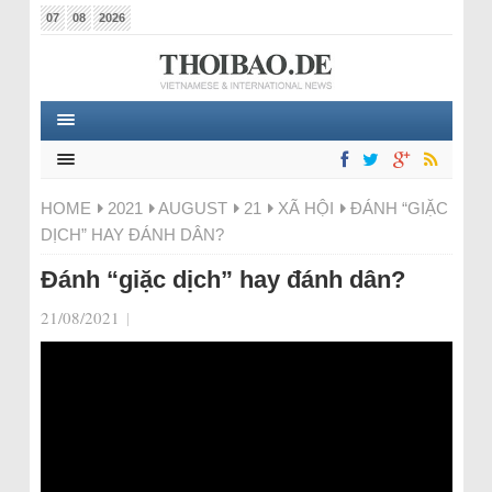
07
08
2026
HOME
2021
AUGUST
21
XÃ HỘI
ĐÁNH “GIẶC
DỊCH” HAY ĐÁNH DÂN?
Đánh “giặc dịch” hay đánh dân?
21/08/2021
|