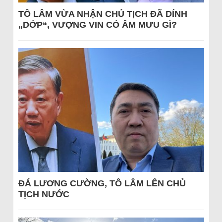
TÔ LÂM VỪA NHẬN CHỦ TỊCH ĐÃ DÍNH
„DỚP“, VƯỢNG VIN CÓ ÂM MƯU GÌ?
ĐÁ LƯƠNG CƯỜNG, TÔ LÂM LÊN CHỦ
TỊCH NƯỚC