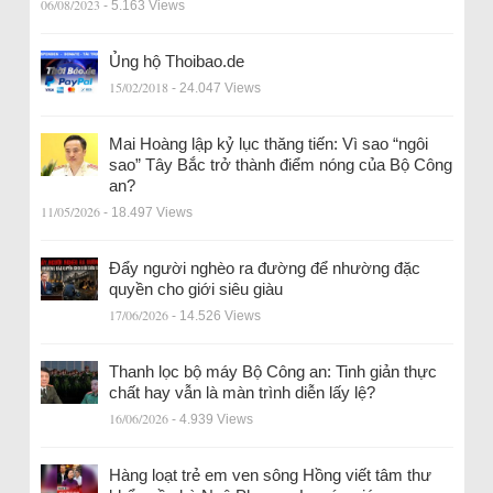
06/08/2023
- 5.163 Views
Ủng hộ Thoibao.de
15/02/2018
- 24.047 Views
Mai Hoàng lập kỷ lục thăng tiến: Vì sao “ngôi
sao” Tây Bắc trở thành điểm nóng của Bộ Công
an?
11/05/2026
- 18.497 Views
Đẩy người nghèo ra đường để nhường đặc
quyền cho giới siêu giàu
17/06/2026
- 14.526 Views
Thanh lọc bộ máy Bộ Công an: Tinh giản thực
chất hay vẫn là màn trình diễn lấy lệ?
16/06/2026
- 4.939 Views
Hàng loạt trẻ em ven sông Hồng viết tâm thư