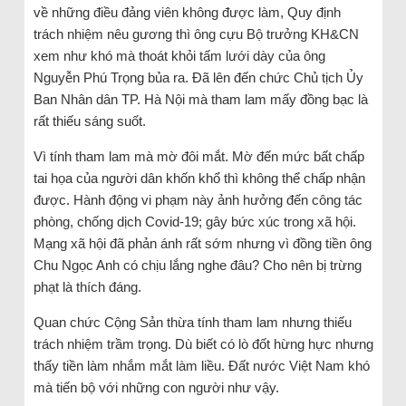
về những điều đảng viên không được làm, Quy định
trách nhiệm nêu gương thì ông cựu Bộ trưởng KH&CN
xem như khó mà thoát khỏi tấm lưới dày của ông
Nguyễn Phú Trọng bủa ra. Đã lên đến chức Chủ tịch Ủy
Ban Nhân dân TP. Hà Nội mà tham lam mấy đồng bạc là
rất thiếu sáng suốt.
Vì tính tham lam mà mờ đôi mắt. Mờ đến mức bất chấp
tai họa của người dân khốn khổ thì không thể chấp nhận
được. Hành động vi phạm này ảnh hưởng đến công tác
phòng, chống dịch Covid-19; gây bức xúc trong xã hội.
Mạng xã hội đã phản ánh rất sớm nhưng vì đồng tiền ông
Chu Ngọc Anh có chịu lắng nghe đâu? Cho nên bị trừng
phạt là thích đáng.
Quan chức Cộng Sản thừa tính tham lam nhưng thiếu
trách nhiệm trầm trọng. Dù biết có lò đốt hừng hực nhưng
thấy tiền làm nhắm mắt làm liều. Đất nước Việt Nam khó
mà tiến bộ với những con người như vậy.