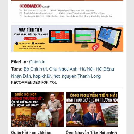
Filed in:
Chính trị
Tags:
Bộ Chính trị
,
Chu Ngọc Anh
,
Hà Nội
,
Hội Đồng
Nhân Dân
,
họp khẩn
,
hot
,
nguyen Thanh Long
RECOMMENDED FOR YOU
Quốc hội họp „không
Ông Nguyễn Tiến Hải chính