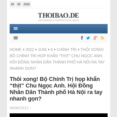
06
08
2026
HOME
2022
JUNI
8
CHÍNH TRỊ
THÔI XONG!
BỘ CHÍNH TRỊ HỌP KHẨN “THỊT” CHU NGỌC ANH.
HỘI ĐỒNG NHÂN DÂN THÀNH PHỐ HÀ NỘI RA TAY
NHANH GỌN?
Thôi xong! Bộ Chính Trị họp khẩn
“thịt” Chu Ngọc Anh. Hội Đồng
Nhân Dân Thành phố Hà Nội ra tay
nhanh gọn?
08/06/2022
|