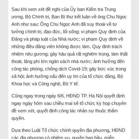
Sau khi xem xét đề nghị của Ủy ban Kiểm tra Trung
ương, Bộ Chính trị, Ban Bí thư kết luận về ông Chu Ngọc
Anh như sau: Ông Chu Ngọc Anh đã suy thoái về tư
tưởng chính trị, đạo đức, lối sống; vi phạm Quy định của
Đảng và pháp luật của Nhà nước; vi phạm Quy định về
những điều đảng viên không được làm, Quy định trách
nhiệm nêu gương; gây hậu quả rất nghiêm trọng, làm thất
thoát, lãng phí lớn ngân sách nhà nước; ảnh hưởng đến
công tác phòng, chống dịch Covid-19; gây bức xúc trong
xã hội; ảnh hưởng xấu đến uy tín của tổ chức đảng, Bộ
Khoa học và Công nghệ, Bộ Y tế.
Cũng ngay trong ngày 6/6, HĐND TP. Hà Nội quyết định
ngay ngày hôm sau chiều mai sẽ tổ chức kỳ họp chuyên
đề xem xét, quyết định công tác nhân sự thuộc thẩm
quyền.
Dựa theo Luật Tổ chức chính quyền địa phương, HĐND
các địa phương có nhiệm vụ, quyền hạn bầu, miễn