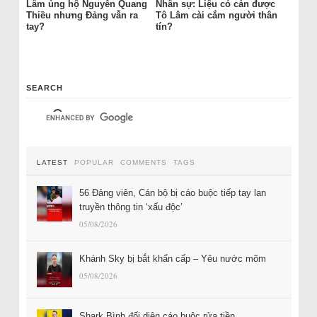
Lâm ủng hộ Nguyễn Quang
Nhân sự: Liệu có cản được
Thiều nhưng Đảng vẫn ra
Tô Lâm cài cắm người thân
tay?
tín?
SEARCH
LATEST
POPULAR
COMMENTS
TAGS
56 Đảng viên, Cán bộ bị cáo buộc tiếp tay lan
truyền thông tin ‘xấu độc’
05/08/2026
Khánh Sky bị bắt khẩn cấp – Yêu nước mõm
05/08/2026
Shark Bình đối diện cáo buộc rửa tiền