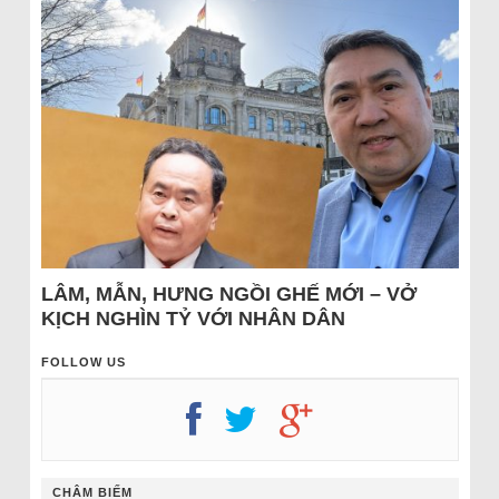
LÂM, MẪN, HƯNG NGỒI GHẾ MỚI – VỞ
KỊCH NGHÌN TỶ VỚI NHÂN DÂN
FOLLOW US
CHÂM BIẾM