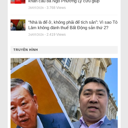
khẩn cầu bà Ngô Phương Ly cứu giúp
28/05/2026
- 3.768 Views
“Nhà là để ở, không phải để tích sản”: Vì sao Tô
Lâm không đánh thuế Bất Động sản thứ 2?
24/05/2026
- 2.419 Views
TRUYỀN HÌNH