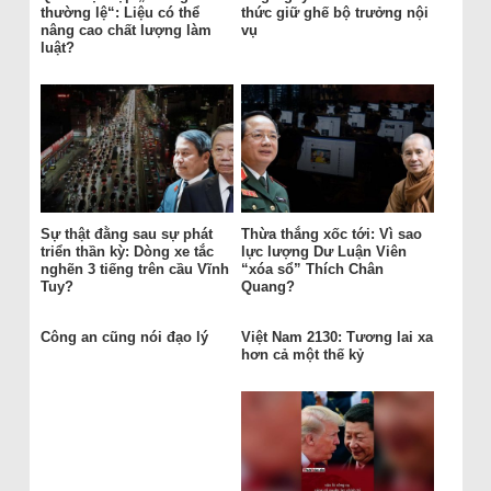
thường lệ“: Liệu có thể
thức giữ ghế bộ trưởng nội
nâng cao chất lượng làm
vụ
luật?
Sự thật đằng sau sự phát
Thừa thắng xốc tới: Vì sao
triển thần kỳ: Dòng xe tắc
lực lượng Dư Luận Viên
nghẽn 3 tiếng trên cầu Vĩnh
“xóa sổ” Thích Chân
Tuy?
Quang?
Công an cũng nói đạo lý
Việt Nam 2130: Tương lai xa
hơn cả một thế kỷ