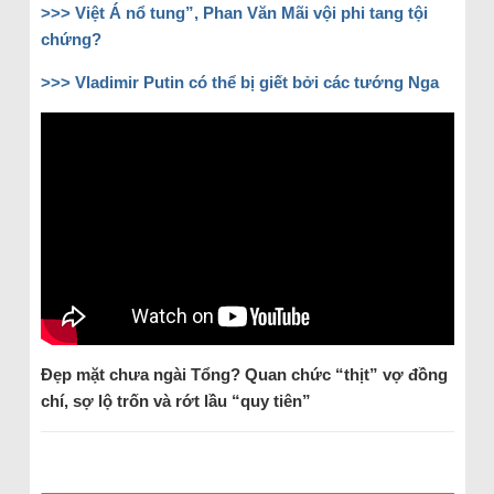
>>>
Việt Á nổ tung”, Phan Văn Mãi vội phi tang tội
chứng?
>>>
Vladimir Putin có thể bị giết bởi các tướng Nga
Đẹp mặt chưa ngài Tổng? Quan chức “thịt” vợ đồng
chí, sợ lộ trốn và rớt lầu “quy tiên”