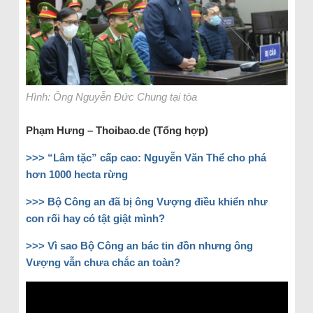
Hình: Ông Nguyễn Đức Chung tại tòa
Phạm Hưng – Thoibao.de (Tổng hợp)
>>> “Lâm tặc” cấp cao: Nguyễn Văn Thể cho phá
hơn 1000 hecta rừng
>>> Bộ Công an đã bị ông Vượng điều khiển như
con rối hay có tật giật mình?
>>> Vì sao Bộ Công an bác tin đồn nhưng ông
Vượng vẫn chưa chắc an toàn?