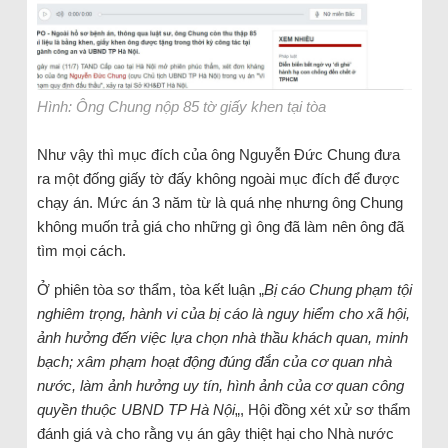
Hình: Ông Chung nộp 85 tờ giấy khen tại tòa
Như vậy thì mục đích của ông Nguyễn Đức Chung đưa
ra một đống giấy tờ đấy không ngoài mục đích để được
chạy án. Mức án 3 năm từ là quá nhẹ nhưng ông Chung
không muốn trả giá cho những gì ông đã làm nên ông đã
tìm mọi cách.
Ở phiên tòa sơ thẩm, tòa kết luận „
Bị cáo Chung phạm tội
nghiêm trọng, hành vi của bị cáo là nguy hiểm cho xã hội,
ảnh hưởng đến việc lựa chọn nhà thầu khách quan, minh
bạch; xâm phạm hoạt động đúng đắn của cơ quan nhà
nước, làm ảnh hưởng uy tín, hình ảnh của cơ quan công
quyền thuộc UBND TP Hà Nội
„, Hội đồng xét xử sơ thẩm
đánh giá và cho rằng vụ án gây thiệt hại cho Nhà nước