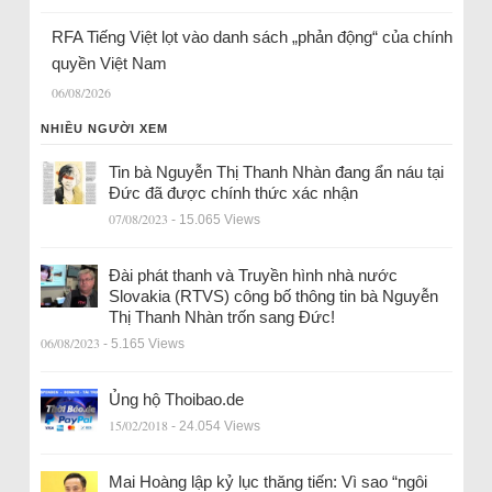
RFA Tiếng Việt lọt vào danh sách „phản động“ của chính
quyền Việt Nam
06/08/2026
NHIỀU NGƯỜI XEM
Tin bà Nguyễn Thị Thanh Nhàn đang ẩn náu tại
Đức đã được chính thức xác nhận
07/08/2023
- 15.065 Views
Đài phát thanh và Truyền hình nhà nước
Slovakia (RTVS) công bố thông tin bà Nguyễn
Thị Thanh Nhàn trốn sang Đức!
06/08/2023
- 5.165 Views
Ủng hộ Thoibao.de
15/02/2018
- 24.054 Views
Mai Hoàng lập kỷ lục thăng tiến: Vì sao “ngôi