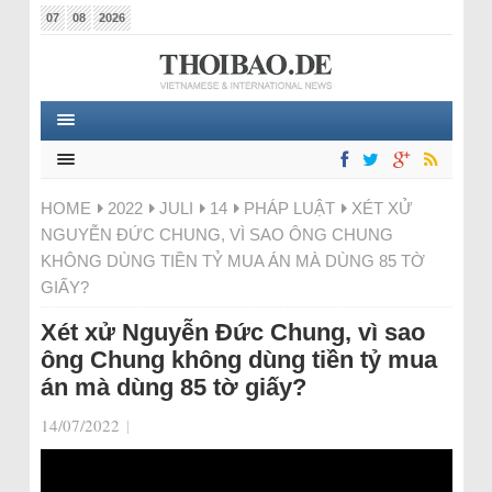
07
08
2026
HOME
2022
JULI
14
PHÁP LUẬT
XÉT XỬ
NGUYỄN ĐỨC CHUNG, VÌ SAO ÔNG CHUNG
KHÔNG DÙNG TIỀN TỶ MUA ÁN MÀ DÙNG 85 TỜ
GIẤY?
Xét xử Nguyễn Đức Chung, vì sao
ông Chung không dùng tiền tỷ mua
án mà dùng 85 tờ giấy?
14/07/2022
|