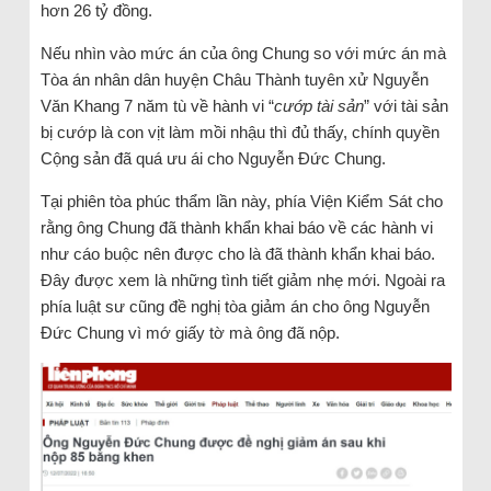
hơn 26 tỷ đồng.
Nếu nhìn vào mức án của ông Chung so với mức án mà
Tòa án nhân dân huyện Châu Thành tuyên xử Nguyễn
Văn Khang 7 năm tù về hành vi “
cướp tài sản
” với tài sản
bị cướp là con vịt làm mồi nhậu thì đủ thấy, chính quyền
Cộng sản đã quá ưu ái cho Nguyễn Đức Chung.
Tại phiên tòa phúc thẩm lần này, phía Viện Kiểm Sát cho
rằng ông Chung đã thành khẩn khai báo về các hành vi
như cáo buộc nên được cho là đã thành khẩn khai báo.
Đây được xem là những tình tiết giảm nhẹ mới. Ngoài ra
phía luật sư cũng đề nghị tòa giảm án cho ông Nguyễn
Đức Chung vì mớ giấy tờ mà ông đã nộp.