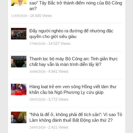
sao” Tây Bắc trở thành điểm nóng của Bộ Công
an?
11/05/2026
- 18.500 Views
Đẩy người nghèo ra đường để nhường đặc
quyền cho giới siêu giàu
17/06/2026
- 14.527 Views
Thanh lọc bộ máy Bộ Công an: Tinh giản thực
chất hay vẫn là màn trình diễn lấy lệ?
16/06/2026
- 4.941 Views
Hàng loạt trẻ em ven sông Hồng viết tâm thư
khẩn cầu bà Ngô Phương Ly cứu giúp
28/05/2026
- 3.772 Views
“Nhà là để ở, không phải để tích sản”: Vì sao Tô
Lâm không đánh thuế Bất Động sản thứ 2?
24/05/2026
- 2.421 Views