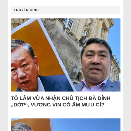
TRUYỀN HÌNH
TÔ LÂM VỪA NHẬN CHỦ TỊCH ĐÃ DÍNH
„DỚP“, VƯỢNG VIN CÓ ÂM MƯU GÌ?