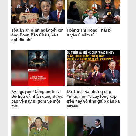
Tòa án ấn định ngày xét xử
Hoàng Thị Hồng Thái bị
ông Đoàn Bảo Châu, kêu
tuyên 6 năm tù
gọi đầu thú
Kỷ nguyên “Công an trị”:
Du Thiên và những clip
Dữ liệu cá nhân đang được
“nhạc nịnh”: Lấy lòng cấp
bảo vệ hay bị gom về một
trên hay vô tình giúp dân xả
mối
stress