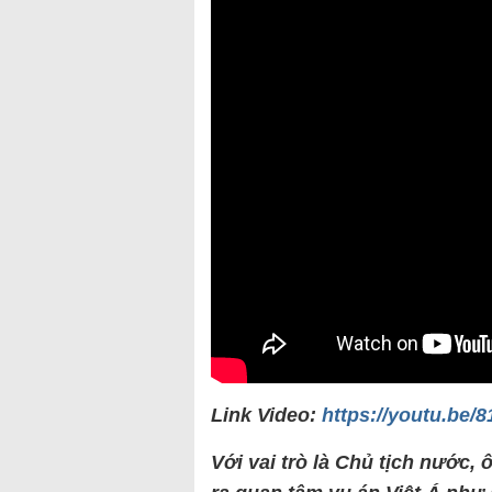
Link Video:
https://youtu.be
V
ới vai tr
ò là Ch
ủ tịch nước,
ô