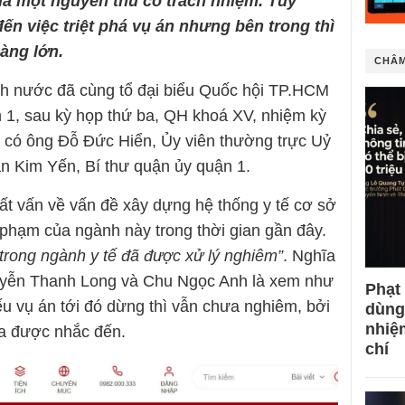
là m
ột nguy
ên th
ủ c
ó trách nhi
ệm. Tuy
đến việc triệt phá vụ án nhưng bên trong thì
àng lớn.
CHÂM
ch nước đã cùng tổ đại biểu Quốc hội TP.HCM
uận 1, sau kỳ họp thứ ba, QH khoá XV, nhiệm kỳ
 có ông Đỗ Đức Hiển, Ủy viên thường trực Uỷ
n Kim Yến, Bí thư quận ủy quận 1.
chất vấn về vấn đề xây dựng hệ thống y tế cơ sở
hạm của ngành này trong thời gian gần đây.
trong ngành y tế đã được xử lý nghiêm”
. Nghĩa
uyễn Thanh Long và Chu Ngọc Anh là xem như
Phạt
nếu vụ án tới đó dừng thì vẫn chưa nghiêm, bởi
dùng
nhiệ
a được nhắc đến.
chí