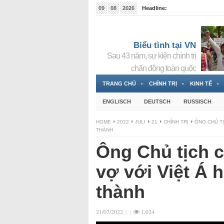
09
08
2026
Headline:
Tin bà Nguyễn Thị Thanh Nhàn đang ẩn náu tại Đức
Biểu tình tại VN
Sau 43 năm, sự kiện chính trị
chấn động toàn quốc
TRANG CHỦ
CHÍNH TRỊ
KINH TẾ
ENGLISCH
DEUTSCH
RUSSISCH
HOME
2022
JULI
21
CHÍNH TRỊ
ÔNG CHỦ TỊ
THÀNH
Ông Chủ tịch c
vợ với Việt Á 
thành
21/07/2022
|
|
1.024