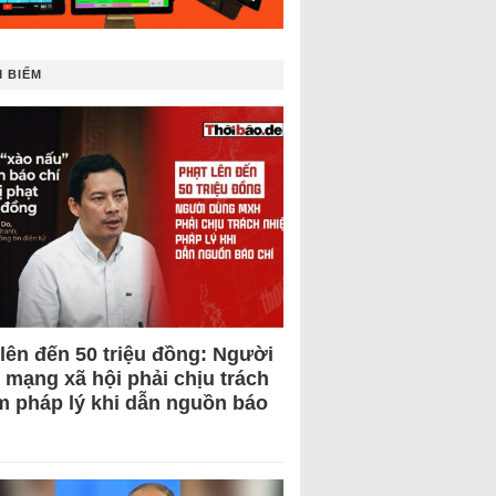
 BIẾM
 lên đến 50 triệu đồng: Người
 mạng xã hội phải chịu trách
m pháp lý khi dẫn nguồn báo