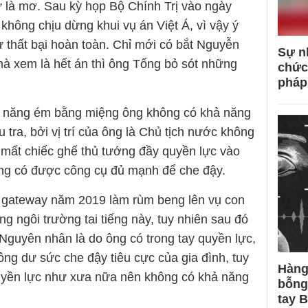
 là mơ. Sau kỳ họp Bộ Chính Trị vào ngày
không chịu dừng khui vụ án Việt Á, vì vậy ý
thất bại hoàn toàn. Chỉ mới có bắt Nguyễn
Sự n
 xem là hết án thì ông Tổng bỏ sót những
chức
pháp
hả năng ém bằng miệng ông không có khả năng
tra, bởi vị trí của ông là Chủ tịch nước không
ể mất chiếc ghế thủ tướng đầy quyền lực vào
ông có được công cụ đủ mạnh để che đậy.
 gateway năm 2019 làm rùm beng lên vụ con
ng ngôi trường tai tiếng này, tuy nhiên sau đó
Nguyên nhân là do ông có trong tay quyền lực,
ng dư sức che đậy tiêu cực của gia đình, tuy
Hàng
uyền lực như xưa nữa nên không có khả năng
bỗng
tay 