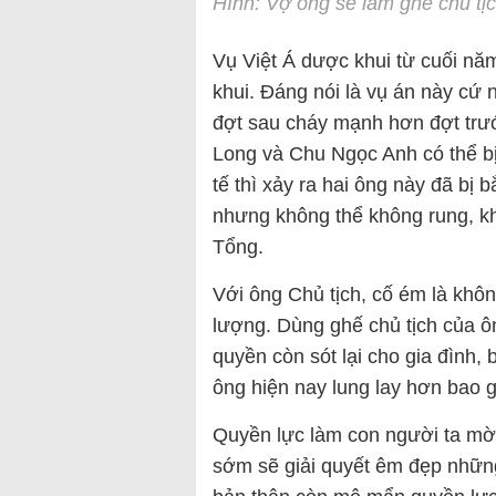
Hình: Vợ ông sẽ làm ghế chủ tị
Vụ Việt Á dược khui từ cuối nă
khui. Đáng nói là vụ án này cứ 
đợt sau cháy mạnh hơn đợt trư
Long và Chu Ngọc Anh có thể bị 
tế thì xảy ra hai ông này đã bị 
nhưng không thể không rung, kh
Tổng.
Với ông Chủ tịch, cố ém là khô
lượng. Dùng ghế chủ tịch của ô
quyền còn sót lại cho gia đình,
ông hiện nay lung lay hơn bao g
Quyền lực làm con người ta mờ 
sớm sẽ giải quyết êm đẹp những