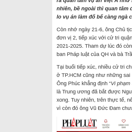
ra quan t
âm v
ụ
án Vi
ệt
Á như 
nhiên, bề ngoài thì quan tâm 
lo vụ án làm đổ bể càng ngà c
Còn nhớ ngày 21-6, ông Chủ tị
đơn vị 2, tiếp xúc với cử tri q
2021-2025. Tham dự lúc đó còn
ban Pháp luật của QH và bà Trầ
Tại buổi tiếp xúc, nhiều cử tri 
ở TP.HCM cũng như những sai p
Ông Phúc khẳng định “
Vi phạm 
là Trung ương đã bắt được Ng
xong. Tuy nhiên, trên thực tế, 
vì còn đó ông Vũ Đức Đam chư