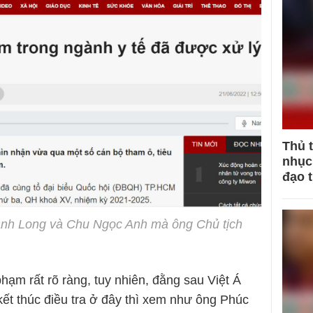
Thủ 
nhục 
đạo 
anh Long và Chu Ngọc Anh mà ông Chủ tịch
ạm rất rõ ràng, tuy nhiên, đằng sau Việt Á
kết thúc điều tra ở đây thì xem như ông Phúc