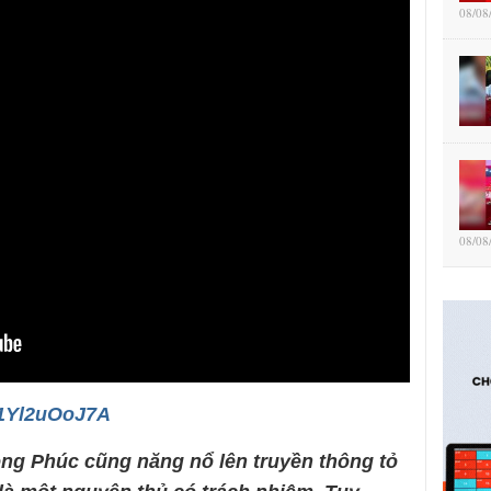
08/08
08/08
/81Yl2uOoJ7A
ng Phúc cũng năng n
ổ l
ên truy
ền th
ông t
ỏ