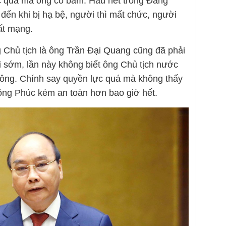
 quá mà ông cố bám. Hầu hết trong Đảng
 đến khi bị hạ bệ, người thì mất chức, người
mất mạng.
 Chủ tịch là ông Trần Đại Quang cũng đã phải
i sớm, lần này không biết ông Chủ tịch nước
không. Chính say quyền lực quá mà không thấy
ông Phúc kém an toàn hơn bao giờ hết.