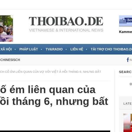
 đã được chính thức xác nhận
3 Jahren ago
XÃ HỘI
PHÁP LUẬT
TV&RADIO
LIÊN HỆ
TÀI TRỢ CHO THOIBAO.D
CHINESISCH
F
CH CỐ ÉM LIÊN QUAN CỦA VỢ VỚI VIỆT Á HỒI THÁNG 6, NHƯNG BẤT
SEARC
ố ém liên quan của
hồi tháng 6, nhưng bất
LAT