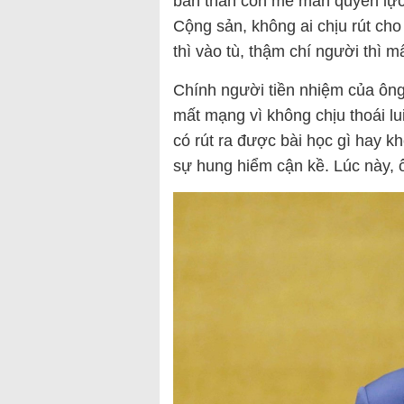
bản thân còn mê mẩn quyền lực
Cộng sản, không ai chịu rút cho
thì vào tù, thậm chí người thì 
Chính người tiền nhiệm của ông
mất mạng vì không chịu thoái lu
có rút ra được bài học gì hay 
sự hung hiểm cận kề. Lúc này, 