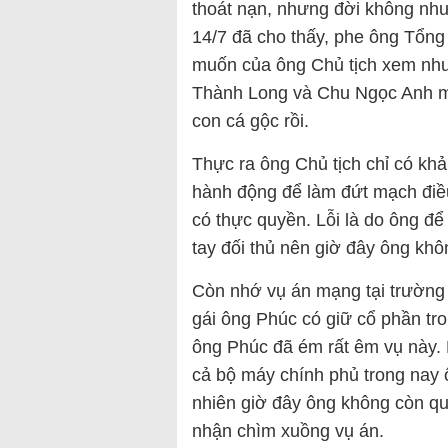
thoát nạn, nhưng đời không như
14/7 đã cho thấy, phe ông Tổng 
muốn của ông Chủ tịch xem như 
Thành Long và Chu Ngọc Anh mà
con cá gộc rồi.
Thực ra ông Chủ tịch chỉ có k
hành động để làm đứt mạch điều 
có thực quyền. Lỗi là do ông đ
tay đối thủ nên giờ đây ông kh
Còn nhớ vụ án mạng tại trường
gái ông Phúc có giữ cổ phần tro
ông Phúc đã ém rất êm vụ này. 
cả bộ máy chính phủ trong nay ô
nhiên giờ đây ông không còn q
nhận chìm xuồng vụ án.