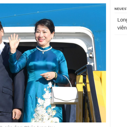
NEUES
Lon
viên