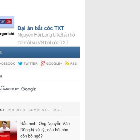
Đại án bắt cóc TXT
Nguyễn Hải Long bị kết án hỗ
trợ mật vụ VN bắt cóc TXT
E
ACEBOOK
TWITTER
GOOGLE+
RSS
H
EST
POPULAR
COMMENTS
TAGS
Bắc ninh: Ông Nguyễn Văn
Dũng bị xử lý, câu hỏi nào
còn bỏ ngỏ?