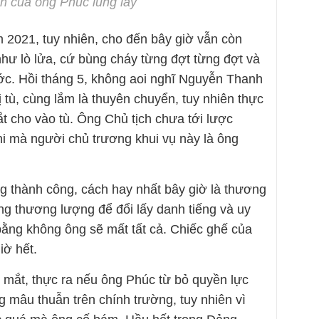
ch của ông Phúc lung lay
m 2021, tuy nhiên, cho đến bây giờ vẫn còn
như lò lửa, cứ bùng cháy từng đợt từng đợt và
ớc. Hồi tháng 5, không aoi nghĩ Nguyễn Thanh
tù, cùng lắm là thuyên chuyển, tuy nhiên thực
bắt cho vào tù. Ông Chủ tịch chưa tới lược
i mà người chủ trương khui vụ này là ông
ng thành công, cách hay nhất bây giờ là thương
ng thương lượng để đổi lấy danh tiếng và uy
 bằng không ông sẽ mất tất cả. Chiếc ghế của
iờ hết.
mắt, thực ra nếu ông Phúc từ bỏ quyền lực
 mâu thuẫn trên chính trường, tuy nhiên vì