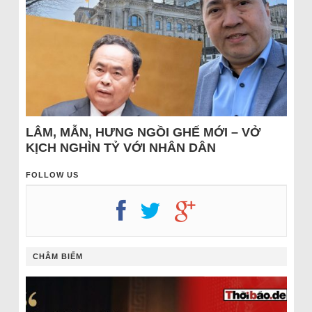
LÂM, MẪN, HƯNG NGỒI GHẾ MỚI – VỞ
KỊCH NGHÌN TỶ VỚI NHÂN DÂN
FOLLOW US
CHÂM BIẾM