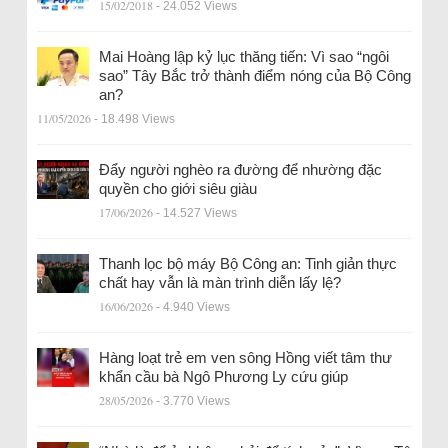
15/02/2018
- 24.052 Views
Mai Hoàng lập kỷ lục thăng tiến: Vì sao “ngôi
sao” Tây Bắc trở thành điểm nóng của Bộ Công
an?
11/05/2026
- 18.498 Views
Đẩy người nghèo ra đường để nhường đặc
quyền cho giới siêu giàu
17/06/2026
- 14.527 Views
Thanh lọc bộ máy Bộ Công an: Tinh giản thực
chất hay vẫn là màn trình diễn lấy lệ?
16/06/2026
- 4.940 Views
Hàng loạt trẻ em ven sông Hồng viết tâm thư
khẩn cầu bà Ngô Phương Ly cứu giúp
28/05/2026
- 3.770 Views