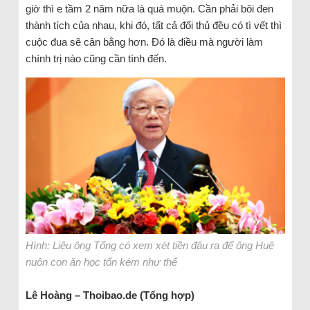
giờ thì e tầm 2 năm nữa là quá muộn. Cần phải bôi đen
thành tích của nhau, khi đó, tất cả đối thủ đều có tì vết thì
cuộc đua sẽ cân bằng hơn. Đó là điều mà người làm
chính trị nào cũng cần tính đến.
Hình: Liệu ông Tổng có xem xét tiền đâu ra để ông Huệ
nuôn con ăn học tốn kém như thế
Lê Hoàng – Thoibao.de (Tổng hợp)