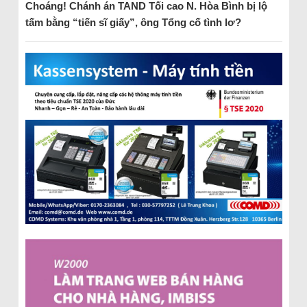
Choáng! Chánh án TAND Tối cao N. Hòa Bình bị lộ
tấm bằng “tiến sĩ giấy”, ông Tổng cố tình lơ?