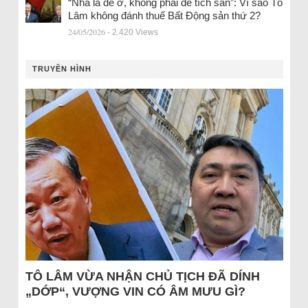
“Nhà là để ở, không phải để tích sản”: Vì sao Tô
Lâm không đánh thuế Bất Động sản thứ 2?
24/05/2026
- 2.420 Views
TRUYỀN HÌNH
TÔ LÂM VỪA NHẬN CHỦ TỊCH ĐÃ DÍNH
„DỚP“, VƯỢNG VIN CÓ ÂM MƯU GÌ?