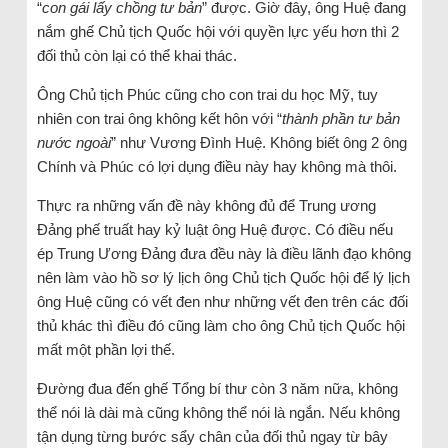
“
con gái lấy chồng tư bản
” được. Giờ đây, ông Huệ đang
nắm ghế Chủ tịch Quốc hội với quyền lực yếu hơn thì 2
đối thủ còn lại có thể khai thác.
Ông Chủ tịch Phúc cũng cho con trai du học Mỹ, tuy
nhiên con trai ông không kết hôn với “
thành phần tư bản
nước ngoài
” như Vương Đình Huệ. Không biết ông 2 ông
Chính và Phúc có lợi dụng điều này hay không mà thôi.
Thực ra những vấn đề này không đủ để Trung ương
Đảng phế truất hay kỷ luật ông Huệ được. Có điều nếu
ép Trung Ương Đảng đưa đều này là điều lãnh đạo không
nên làm vào hồ sơ lý lịch ông Chủ tịch Quốc hội để lý lịch
ông Huệ cũng có vết đen như những vết đen trên các đối
thủ khác thì điều đó cũng làm cho ông Chủ tịch Quốc hội
mất một phần lợi thế.
Đường đua đến ghế Tổng bí thư còn 3 năm nữa, không
thể nói là dài mà cũng không thể nói là ngắn. Nếu không
tận dụng từng bước sẩy chân của đối thủ ngay từ bây