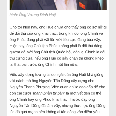
hình: Ông Vương Đình Huệ
Cho tới hiện nay, ông Huệ chưa cho thấy ông có sơ hở gì
để đối thủ của ông khai thác, trong khi đó, ông Chính và
ông Phúc đang phải vật lộn với tiêu cực đang bủa vây.
Hiện nay, ông Chủ tịch Phúc không phải là đối thủ đáng
gườm đối với ông Chủ tịch Quốc hội, còn lại Chính là đối
thu cứng cựa, nếu ông Huệ có sẩy chân thì không khéo
lại thất bại trước ông Chính một lần nữa.
Việc xây dựng tương lai con gái của ông Huệ khá giống
với cách mà ông Nguyễn Tấn Dũng xây dựng cho
Nguyễn Thanh Phượng. Việc quan chức cao cấp để cho
con cái cưới “
thành phần tư bản
” là một vết đen có thể
ông Chính hay ông Phúc khai thác. Trước đây ông
Nguyễn Tấn Dũng đã làm vậy, nhưng thực lực ông Dũng
lúc đó quá mạnh nên không ai tấn công vào điểm yếu