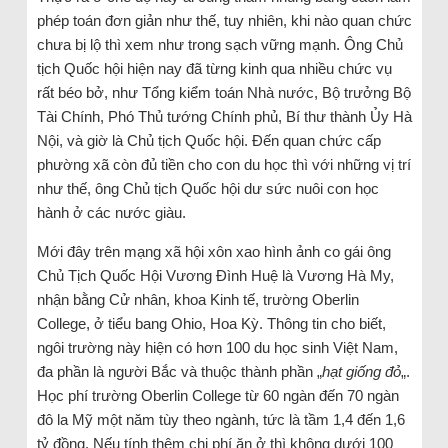
phép toán đơn giản như thế, tuy nhiên, khi nào quan chức
chưa bị lộ thì xem như trong sạch vững mạnh. Ông Chủ
tịch Quốc hội hiện nay đã từng kinh qua nhiều chức vụ
rất béo bở, như Tổng kiểm toán Nhà nước, Bộ trưởng Bộ
Tài Chính, Phó Thủ tướng Chính phủ, Bí thư thành Ủy Hà
Nội, và giờ là Chủ tịch Quốc hội. Đến quan chức cấp
phường xã còn đủ tiền cho con du học thì với những vị trí
như thế, ông Chủ tịch Quốc hội dư sức nuôi con học
hành ở các nước giàu.
Mới đây trên mạng xã hội xôn xao hình ảnh co gái ông
Chủ Tịch Quốc Hội Vương Đình Huệ là Vương Hà My,
nhận bằng Cử nhân, khoa Kinh tế, trường Oberlin
College, ở tiểu bang Ohio, Hoa Kỳ. Thông tin cho biết,
ngôi trường này hiện có hơn 100 du học sinh Việt Nam,
đa phần là người Bắc và thuộc thành phần „
hạt giống đỏ
„.
Học phí trường Oberlin College từ 60 ngàn đến 70 ngàn
đô la Mỹ một năm tùy theo ngành, tức là tầm 1,4 đến 1,6
tỷ đồng. Nếu tính thêm chi phí ăn ở thì không dưới 100