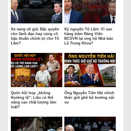
Xe sang vô giá: Đặc quyền
Kỷ nguyên Tô Lâm: Vì sao
cho lãnh đạo hay củng cố
hàng trăm Đảng Viên
hậu thuẫn chính trị cho Tô
ĐCSVN lại ủng hộ Nhà báo
Lâm?
Lê Trung Khoa?
Quốc hội họp „không
Ông Nguyễn Tiến Hải chính
thường lệ“: Liệu có thể
thức giữ ghế bộ trưởng nội
nâng cao chất lượng làm
vụ
luật?