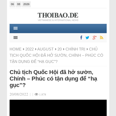
06
08
2026
HOME
2022
AUGUST
20
CHÍNH TRỊ
CHỦ
TỊCH QUỐC HỘI ĐÃ HỞ SƯỜN, CHÍNH – PHÚC CÓ
TẬN DỤNG ĐỂ “HẠ GỤC”?
Chủ tịch Quốc Hội đã hở sườn,
Chính – Phúc có tận dụng để “hạ
gục”?
20/08/2022
|
|
1.878