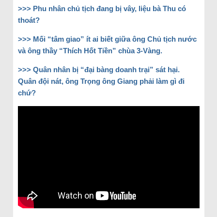
>>> Phu nhân chủ tịch đang bị vây, liệu bà Thu có
thoát?
>>> Mối “tâm giao” ít ai biết giữa ông Chủ tịch nước
và ông thầy “Thích Hốt Tiền” chùa 3-Vàng.
>>> Quân nhân bị “đại bàng doanh trại” sát hại.
Quân đội nát, ông Trọng ông Giang phải làm gì đi
chứ?