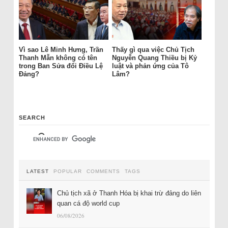
Vì sao Lê Minh Hưng, Trần
Thấy gì qua việc Chủ Tịch
Thanh Mẫn không có tên
Nguyễn Quang Thiều bị Kỷ
trong Ban Sửa đổi Điều Lệ
luật và phản ứng của Tô
Đảng?
Lâm?
SEARCH
LATEST
POPULAR
COMMENTS
TAGS
Chủ tịch xã ở Thanh Hóa bị khai trừ đảng do liên
quan cá độ world cup
06/08/2026