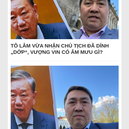
TÔ LÂM VỪA NHẬN CHỦ TỊCH ĐÃ DÍNH
„DỚP“, VƯỢNG VIN CÓ ÂM MƯU GÌ?