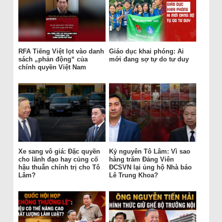
RFA Tiếng Việt lọt vào danh
Giáo dục khai phóng: Ai
sách „phản động“ của
mới đang sợ tự do tư duy
chính quyền Việt Nam
Xe sang vô giá: Đặc quyền
Kỷ nguyên Tô Lâm: Vì sao
cho lãnh đạo hay củng cố
hàng trăm Đảng Viên
hậu thuẫn chính trị cho Tô
ĐCSVN lại ủng hộ Nhà báo
Lâm?
Lê Trung Khoa?