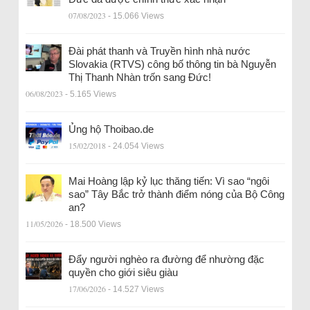
07/08/2023
- 15.066 Views
Đài phát thanh và Truyền hình nhà nước
Slovakia (RTVS) công bố thông tin bà Nguyễn
Thị Thanh Nhàn trốn sang Đức!
06/08/2023
- 5.165 Views
Ủng hộ Thoibao.de
15/02/2018
- 24.054 Views
Mai Hoàng lập kỷ lục thăng tiến: Vì sao “ngôi
sao” Tây Bắc trở thành điểm nóng của Bộ Công
an?
11/05/2026
- 18.500 Views
Đẩy người nghèo ra đường để nhường đặc
quyền cho giới siêu giàu
17/06/2026
- 14.527 Views