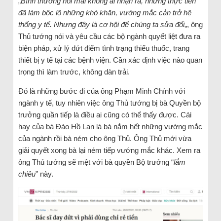
„
Bình thường nói mãi không ai nhận ra, nhưng thực tiễn
đã làm bộc lộ những khó khăn, vướng mắc cản trở hệ
thống y tế. Nhưng đây là cơ hội để chúng ta sửa đổi
„, ông
Thủ tướng nói và yêu cầu các bộ ngành quyết liệt đưa ra
biện pháp, xử lý dứt điểm tình trạng thiếu thuốc, trang
thiết bị y tế tại các bệnh viện. Cần xác định việc nào quan
trọng thì làm trước, không dàn trải.
Đó là những bước đi của ông Phạm Minh Chính với
ngành y tế, tuy nhiên việc ông Thủ tướng bị bà Quyền bộ
trưởng quần tiếp là điều ai cũng có thể thấy được. Cái
hay của bà Đào Hồ Lan là bà nắm hết những vướng mắc
của ngành rồi bà ném cho ông Thủ. Ông Thủ mới vừa
giải quyết xong bà lại ném tiếp vướng mắc khác. Xem ra
ông Thủ tướng sẽ mệt với bà quyền Bộ trưởng “
lắm
chiêu
” này.