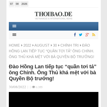
07
08
2026
HOME
2022
AUGUST
30
CHÍNH TRỊ
ĐÀO
HỒNG LAN TIẾP TỤC “QUẦN TƠI TẢ” ÔNG CHÍNH.
ÔNG THỦ KHÁ MỆT VỚI BÀ QUYỀN BỘ TRƯỞNG!
Đào Hồng Lan tiếp tục “quần tơi tả”
ông Chính. Ông Thủ khá mệt với bà
Quyền Bộ trưởng!
30/08/2022
|
|
1.355