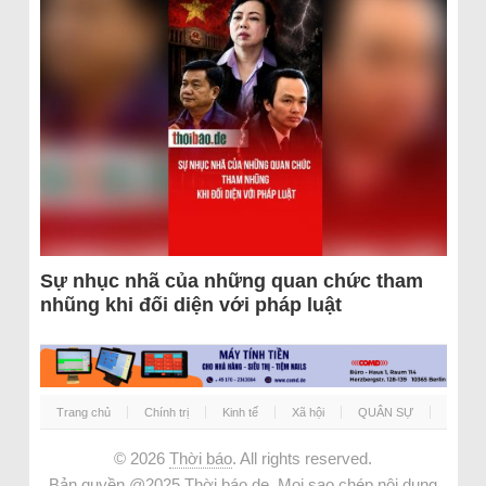
Sự nhục nhã của những quan chức tham
nhũng khi đối diện với pháp luật
Trang chủ
Chính trị
Kinh tế
Xã hội
QUÂN SỰ
© 2026
Thời báo
. All rights reserved.
Bản quyền @2025 Thời báo.de. Mọi sao chép nội dung