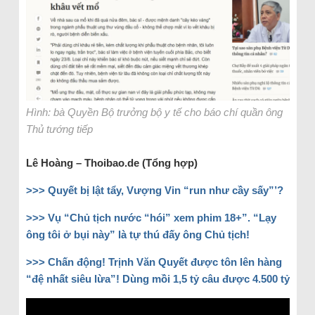
Hình: bà Quyền Bộ trưởng bộ y tế cho báo chí quần ông
Thủ tướng tiếp
Lê Hoàng – Thoibao.de (Tổng hợp)
>>> Quyết bị lật tẩy, Vượng Vin “run như cầy sấy”’?
>>> Vụ “Chủ tịch nước “hói” xem phim 18+”. “Lạy
ông tôi ở bụi này” là tự thú đấy ông Chủ tịch!
>>> Chấn động! Trịnh Văn Quyết được tôn lên hàng
“đệ nhất siêu lừa”! Dùng mồi 1,5 tỷ câu được 4.500 tỷ