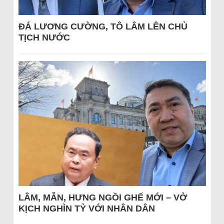
ĐÁ LƯƠNG CƯỜNG, TÔ LÂM LÊN CHỦ
TỊCH NƯỚC
LÂM, MẪN, HƯNG NGỒI GHẾ MỚI – VỞ
KỊCH NGHÌN TỶ VỚI NHÂN DÂN