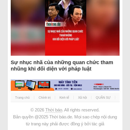
Sự nhục nhã của những quan chức tham
nhũng khi đối diện với pháp luật
Trang chủ
Chính trị
Kinh tế
Xã hội
QUÂN SỰ
© 2026
Thời báo
. All rights reserved.
Bản quyền @2025 Thời báo.de. Mọi sao chép nội dung
từ trang này phải được đồng ý bởi tác giả