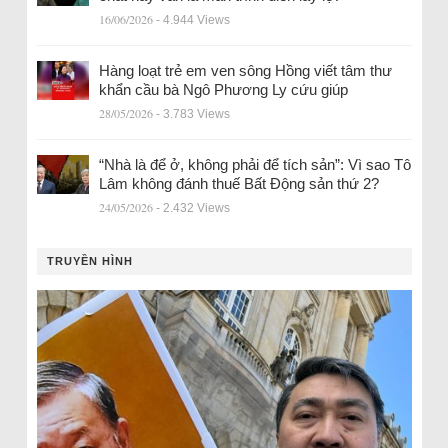
16/06/2026
- 4.944 Views
Hàng loạt trẻ em ven sông Hồng viết tâm thư
khẩn cầu bà Ngô Phương Ly cứu giúp
28/05/2026
- 3.783 Views
“Nhà là để ở, không phải để tích sản”: Vì sao Tô
Lâm không đánh thuế Bất Động sản thứ 2?
24/05/2026
- 2.432 Views
TRUYỀN HÌNH