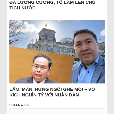
ĐÁ LƯƠNG CƯỜNG, TÔ LÂM LÊN CHỦ
TỊCH NƯỚC
LÂM, MẪN, HƯNG NGỒI GHẾ MỚI – VỞ
KỊCH NGHÌN TỶ VỚI NHÂN DÂN
FOLLOW US