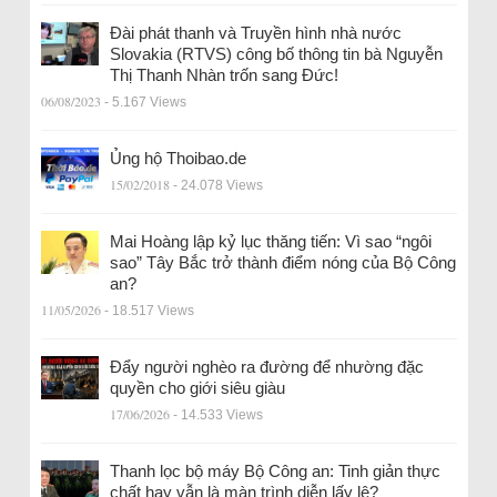
Đài phát thanh và Truyền hình nhà nước
Slovakia (RTVS) công bố thông tin bà Nguyễn
Thị Thanh Nhàn trốn sang Đức!
06/08/2023
- 5.167 Views
Ủng hộ Thoibao.de
15/02/2018
- 24.078 Views
Mai Hoàng lập kỷ lục thăng tiến: Vì sao “ngôi
sao” Tây Bắc trở thành điểm nóng của Bộ Công
an?
11/05/2026
- 18.517 Views
Đẩy người nghèo ra đường để nhường đặc
quyền cho giới siêu giàu
17/06/2026
- 14.533 Views
Thanh lọc bộ máy Bộ Công an: Tinh giản thực
chất hay vẫn là màn trình diễn lấy lệ?