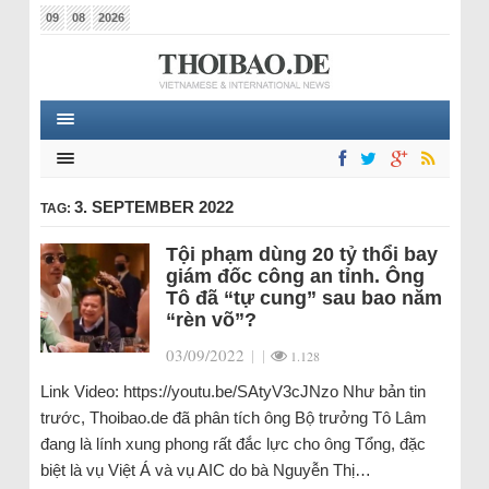
09
08
2026
3. SEPTEMBER 2022
TAG:
Tội phạm dùng 20 tỷ thổi bay
giám đốc công an tỉnh. Ông
Tô đã “tự cung” sau bao năm
“rèn võ”?
03/09/2022
|
|
1.128
Link Video: https://youtu.be/SAtyV3cJNzo Như bản tin
trước, Thoibao.de đã phân tích ông Bộ trưởng Tô Lâm
đang là lính xung phong rất đắc lực cho ông Tổng, đặc
biệt là vụ Việt Á và vụ AIC do bà Nguyễn Thị…