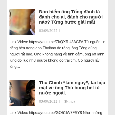
Đòn hiểm ông Tổng đánh là
đánh cho ai, đánh cho người
nào? Từng bước giải mã!
03/09/2022
|
Link Video: https://youtu.be/ZkQXRU3ACFA Từ nguồn tin
riêng bên trong cho Thoibao.de rằng, ông Tổng dùng
người rất hao. Ông không nặng về tình cảm, ông rất lạnh
lùng đôi lúc như người không có trái tim. Có người lấy
lòng…
Thủ Chính “lâm nguy”, tài liệu
mật về ông Thủ bung bét từ
nước ngoài.
03/09/2022
|
|
1.638
Link Video: https://youtu.be/GO51lW7FSY8 Như những