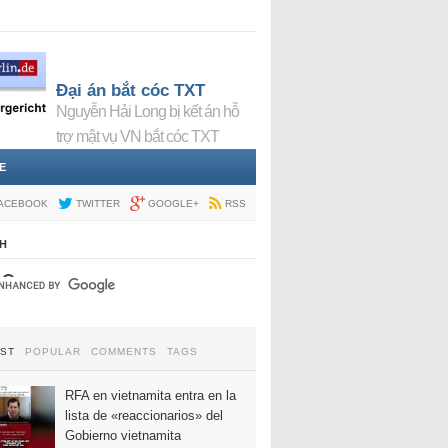
Đại án bắt cóc TXT
Nguyễn Hải Long bị kết án hỗ
trợ mật vụ VN bắt cóc TXT
E
ACEBOOK
TWITTER
GOOGLE+
RSS
H
EST
POPULAR
COMMENTS
TAGS
RFA en vietnamita entra en la
lista de «reaccionarios» del
Gobierno vietnamita