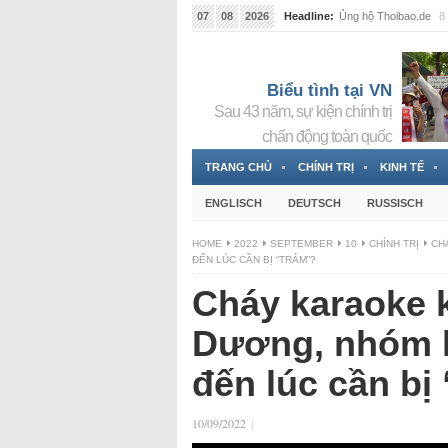
07
08
2026
Headline:
Ủng hộ Thoibao.de
8 
Biểu tình tại VN
Sau 43 năm, sự kiện chính trị
chấn động toàn quốc
TRANG CHỦ
CHÍNH TRỊ
KINH TẾ
ENGLISCH
DEUTSCH
RUSSISCH
HOME
2022
SEPTEMBER
10
CHÍNH TRỊ
CH
ĐẾN LÚC CẦN BỊ “TRẢM”?
Cháy karaoke 
Dương, nhóm l
đến lúc cần bị
10/09/2022
|