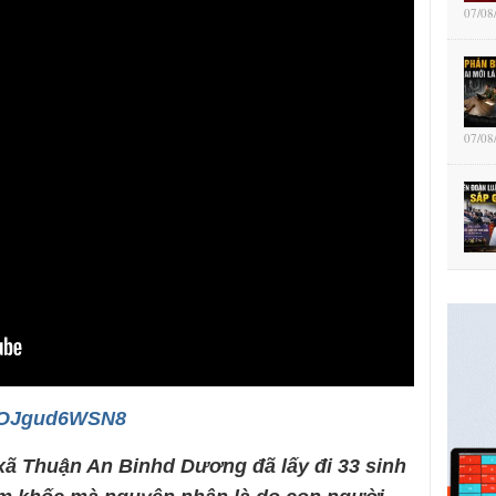
07/08
07/08
/kOJgud6WSN8
 xã Thuận An Binhd Dương đã lấy đi 33 sinh