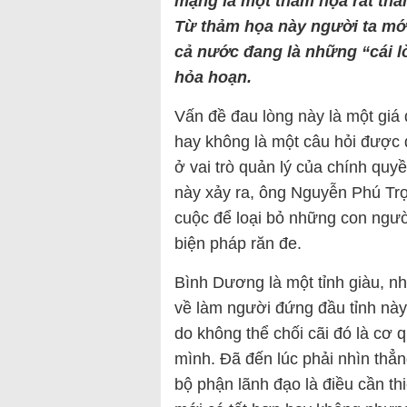
mạng là một thảm họa rất th
Từ thảm họa này người ta mới
cả nước đang là những “cái l
hỏa hoạn.
Vấn đề đau lòng này là một giá
hay không là một câu hỏi được đặ
ở vai trò quản lý của chính qu
này xảy ra, ông Nguyễn Phú Tr
cuộc để loại bỏ những con người
biện pháp răn đe.
Bình Dương là một tỉnh giàu, n
về làm người đứng đầu tỉnh này,
do không thể chối cãi đó là cơ 
mình. Đã đến lúc phải nhìn thẳng
bộ phận lãnh đạo là điều cần th