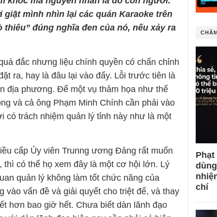
ảm khốc mà nguyên nhân là do con người.
 giật mình nhìn lại các quán Karaoke trên
ò thiêu” đúng nghĩa đen của nó, nếu xảy ra
CHÂM
 quá đắc nhưng liệu chính quyền có chấn chỉnh
t ra, hay là đâu lại vào đấy. Lỗi trước tiên là
yền địa phương. Để một vụ thảm họa như thế
ọng và cả ông Phạm Minh Chính cần phải vào
 có trách nhiệm quản lý tỉnh này như là một
hiều cấp Ủy viên Trunng ương Đảng rất muốn
Phạt
 thì có thể họ xem đây là một cơ hội lớn. Lý
dùng
nhiệ
quan quản lý không làm tốt chức năng của
chí
 vào vấn đề và giải quyết cho triệt để, và thay
iết hơn bao giờ hết. Chưa biết dàn lãnh đạo