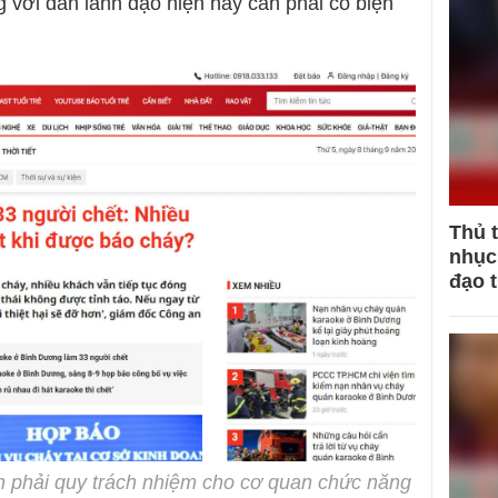
 với dàn lãnh đạo hiện nay cần phải có biện
Thủ 
nhục 
đạo 
n phải quy trách nhiệm cho cơ quan chức năng