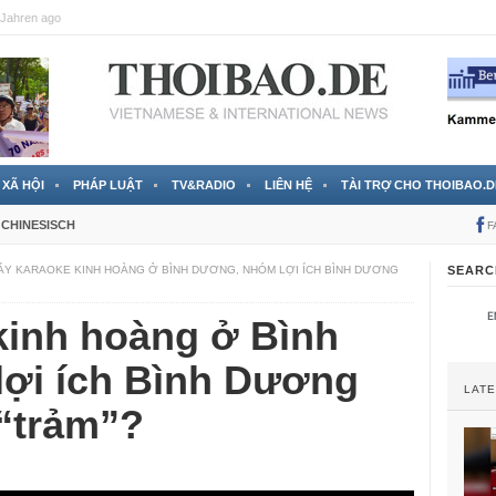
Jahren ago
XÃ HỘI
PHÁP LUẬT
TV&RADIO
LIÊN HỆ
TÀI TRỢ CHO THOIBAO.D
CHINESISCH
F
ÁY KARAOKE KINH HOÀNG Ở BÌNH DƯƠNG, NHÓM LỢI ÍCH BÌNH DƯƠNG
SEARC
kinh hoàng ở Bình
ợi ích Bình Dương
LAT
 “trảm”?