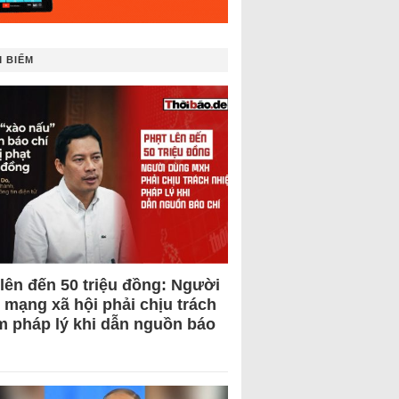
 BIẾM
 lên đến 50 triệu đồng: Người
 mạng xã hội phải chịu trách
m pháp lý khi dẫn nguồn báo