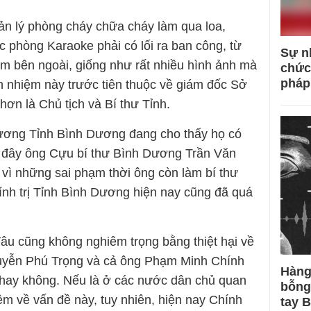
ản lý phòng cháy chữa cháy làm qua loa,
c phòng Karaoke phải có lối ra ban công, từ
Sự n
ểm bên ngoài, giống như rất nhiều hình ảnh mà
chức
pháp
h nhiệm này trước tiên thuộc về giám đốc Sở
ơn là Chủ tịch và Bí thư Tỉnh.
ương Tỉnh Bình Dương đang cho thấy họ có
i đây ông Cựu bí thư Bình Dương Trần Văn
vì những sai phạm thời ông còn làm bí thư
chính trị Tỉnh Bình Dương hiện nay cũng đã quá
 đâu cũng không nghiêm trọng bằng thiệt hại về
uyễn Phú Trọng và cả ông Phạm Minh Chính
Hàng
 hay không. Nếu là ở các nước dân chủ quan
bỗng
ệm về vấn đề này, tuy nhiên, hiện nay Chính
tay 