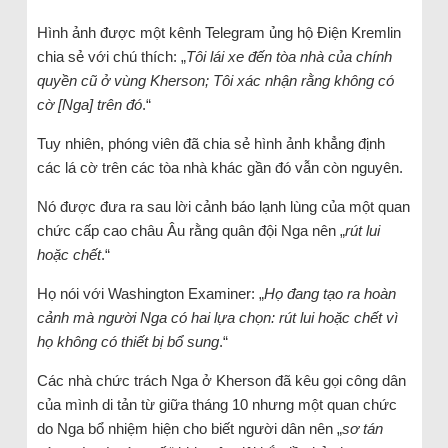
Hình ảnh được một kênh Telegram ủng hộ Điện Kremlin
chia sẻ với chú thích: „
Tôi lái xe đến tòa nhà của chính
quyền cũ ở vùng Kherson; Tôi xác nhận rằng không có
cờ [Nga] trên đó
.“
Tuy nhiên, phóng viên đã chia sẻ hình ảnh khẳng định
các lá cờ trên các tòa nhà khác gần đó vẫn còn nguyên.
Nó được đưa ra sau lời cảnh báo lạnh lùng của một quan
chức cấp cao châu Âu rằng quân đội Nga nên „
rút lui
hoặc chết
.“
Họ nói với Washington Examiner: „
Họ đang tạo ra hoàn
cảnh mà người Nga có hai lựa chọn: rút lui hoặc chết vì
họ không có thiết bị bổ sung
.“
Các nhà chức trách Nga ở Kherson đã kêu gọi công dân
của mình di tản từ giữa tháng 10 nhưng một quan chức
do Nga bổ nhiệm hiện cho biết người dân nên „
sơ tán