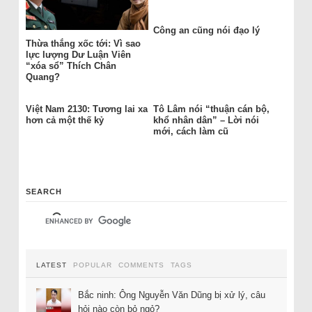
Công an cũng nói đạo lý
Thừa thắng xốc tới: Vì sao
lực lượng Dư Luận Viên
“xóa sổ” Thích Chân
Quang?
Việt Nam 2130: Tương lai xa
Tô Lâm nói “thuận cán bộ,
hơn cả một thế kỷ
khổ nhân dân” – Lời nói
mới, cách làm cũ
SEARCH
LATEST
POPULAR
COMMENTS
TAGS
Bắc ninh: Ông Nguyễn Văn Dũng bị xử lý, câu
hỏi nào còn bỏ ngỏ?