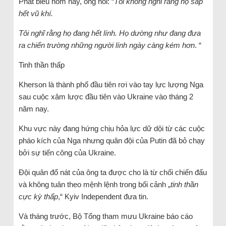
Phát biểu hôm nay, ông nói: “
Tôi không nghĩ rằng họ sắp
hết vũ khí.
Tôi nghĩ rằng họ đang hết lính. Họ dường như đang đưa
ra chiến trường những người lính ngày càng kém hơn
. “
Tinh thần thấp
Kherson là thành phố đầu tiên rơi vào tay lực lượng Nga
sau cuộc xâm lược đầu tiên vào Ukraine vào tháng 2
năm nay.
Khu vực này đang hứng chịu hỏa lực dữ dội từ các cuộc
pháo kích của Nga nhưng quân đội của Putin đã bỏ chạy
bởi sự tiến công của Ukraine.
Đội quân đổ nát của ông ta được cho là từ chối chiến đấu
và không tuân theo mệnh lệnh trong bối cảnh „
tinh thần
cực kỳ thấp
,“ Kyiv Independent đưa tin.
Và tháng trước, Bộ Tổng tham mưu Ukraine báo cáo