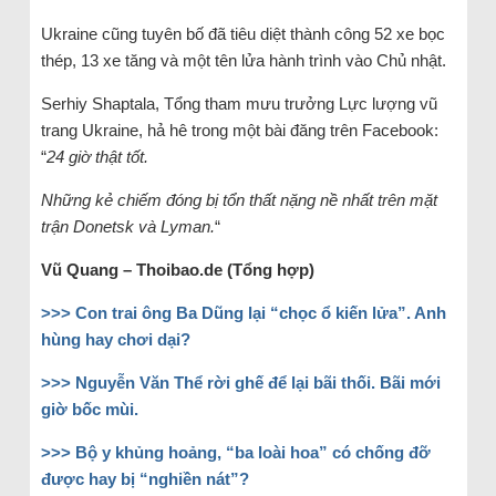
Ukraine cũng tuyên bố đã tiêu diệt thành công 52 xe bọc
thép, 13 xe tăng và một tên lửa hành trình vào Chủ nhật.
Serhiy Shaptala, Tổng tham mưu trưởng Lực lượng vũ
trang Ukraine, hả hê trong một bài đăng trên Facebook:
“
24 giờ thật tốt.
Những kẻ chiếm đóng bị tổn thất nặng nề nhất trên mặt
trận Donetsk và Lyman.
“
Vũ Quang – Thoibao.de (Tổng hợp)
>>> Con trai ông Ba Dũng lại “chọc ổ kiến lửa”. Anh
hùng hay chơi dại?
>>> Nguyễn Văn Thể rời ghế để lại bãi thối. Bãi mới
giờ bốc mùi.
>>> Bộ y khủng hoảng, “ba loài hoa” có chống đỡ
được hay bị “nghiền nát”?