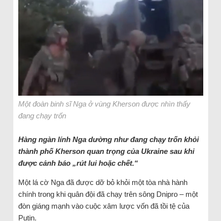
Một đoàn binh sĩ Nga ở vùng Kherson được nhìn thấy
đang chạy trốn
Hàng ngàn lính Nga dường như đang chạy trốn khỏi
thành phố Kherson quan trọng của Ukraine sau khi
được cảnh báo „rút lui hoặc chết.“
Một lá cờ Nga đã được dỡ bỏ khỏi một tòa nhà hành
chính trong khi quân đội đã chạy trên sông Dnipro – một
đòn giáng mạnh vào cuộc xâm lược vốn đã tồi tệ của
Putin.