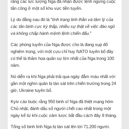
rằng các lực lượng Nga đã nhận được lệnh ngừng cuộc
tấn công ở một số khu vực tiền tuyến.
Lý do đằng sau đó là “
tình trạng tinh thần và tâm lý của
các tân binh cực kỳ thấp, nhiều sự thật về việc đào ngũ
và không chấp hành mệnh lệnh chiến đấu
.”
Các phòng tuyến của Nga được cho là đang sụp đổ
nghiêm trọng, với một cựu chỉ huy NATO tuyên bố đây
có thể là thảm họa quân sự lớn nhất của Nga trong 100
năm.
Nó diễn ra khi Nga phải trải qua ngày đẫm máu nhất với
gần một nghìn quân bị tàn sát trên chiến trường trong 24
giờ, Ukraine tuyên bố.
Kyiv cáo buộc rằng 950 binh sĩ Nga đã thiệt mạng hôm
Chủ nhật, đánh dấu số người chết cao nhất trong một
ngày kể từ khi cuộc xâm lược bắt đầu cách đây 8 tháng.
Tổng số binh lính Nga bị tàn sát lên tới 71.200 người.