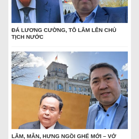
ĐÁ LƯƠNG CƯỜNG, TÔ LÂM LÊN CHỦ
TỊCH NƯỚC
LÂM, MẪN, HƯNG NGỒI GHẾ MỚI – VỞ