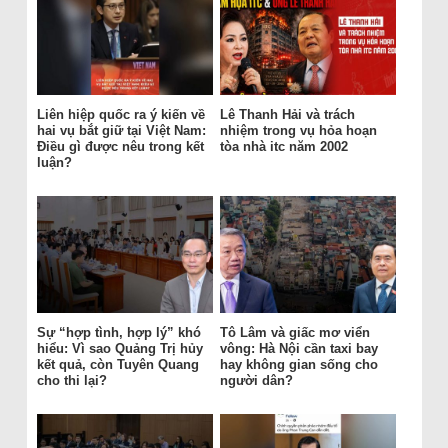
Liên hiệp quốc ra ý kiến về
Lê Thanh Hải và trách
hai vụ bắt giữ tại Việt Nam:
nhiệm trong vụ hỏa hoạn
Điều gì được nêu trong kết
tòa nhà itc năm 2002
luận?
Sự “hợp tình, hợp lý” khó
Tô Lâm và giấc mơ viển
hiểu: Vì sao Quảng Trị hủy
vông: Hà Nội cần taxi bay
kết quả, còn Tuyên Quang
hay không gian sống cho
cho thi lại?
người dân?