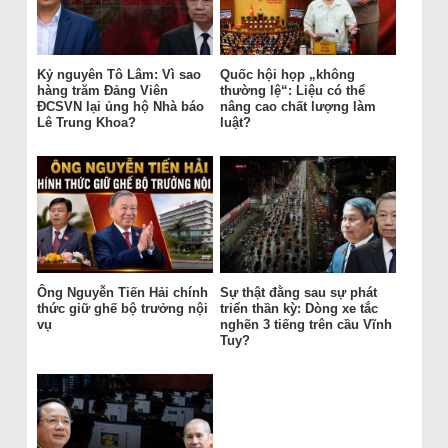
Kỷ nguyên Tô Lâm: Vì sao
Quốc hội họp „không
hàng trăm Đảng Viên
thường lệ“: Liệu có thể
ĐCSVN lại ủng hộ Nhà báo
nâng cao chất lượng làm
Lê Trung Khoa?
luật?
Ông Nguyễn Tiến Hải chính
Sự thật đằng sau sự phát
thức giữ ghế bộ trưởng nội
triển thần kỳ: Dòng xe tắc
vụ
nghẽn 3 tiếng trên cầu Vĩnh
Tuy?