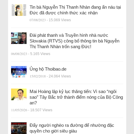
Tin bà Nguyễn Thị Thanh Nhàn đang ẩn náu tại
Đức đã được chính thức xác nhận
07/08/2023
- 15.069 Views
Đài phát thanh và Truyền hình nhà nước
Slovakia (RTVS) công bố thông tin bà Nguyễn
Thị Thanh Nhàn trốn sang Đức!
06/08/2023
- 5.165 Views
Ủng hộ Thoibao.de
15/02/2018
- 24.064 Views
Mai Hoàng lập kỷ lục thăng tiến: Vì sao “ngôi
sao” Tây Bắc trở thành điểm nóng của Bộ Công
an?
11/05/2026
- 18.507 Views
Đẩy người nghèo ra đường để nhường đặc
quyền cho giới siêu giàu