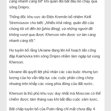
càng nhanh càng tốt
“ khi quân đội bắt đầu bỏ chạy qua
sông Dnipro.
Thống đốc khu vực do Điện Kremlin bổ nhiệm Kirill
Stremousov cho biết: „
Nhiều khả năng, quân đội của
chúng tôi sẽ đến bờ [phía đông], và những người đã
không vượt qua được Kherson nên được sơ tán càng
nhanh càng tốt
.“
Họ tuyên bố rằng Ukraine đang lên kế hoạch tấn công
đập Kakhovka trên sông Dnipro nhằm làm ngập lụt vùng
Kherson.
Ukraine đã quyết liệt phủ nhận các cáo buộc nhưng lực
lượng của họ vẫn tiếp tục các cuộc phản công chớp
nhoáng trên khắp các vùng phía đông của đất nước.
Kherson là thủ phủ khu vực duy nhất mà Moscow có thể
chiếm được tám tháng sau khi bắt đầu cuộc xâm lược.
Bất chấp tuyên bố của Putin rằng chỉ mất chưa đầy 4