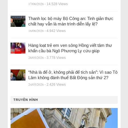
17/06/2026
- 14.528 Views
Thanh lọc bộ máy Bộ Công an: Tinh giản thực
chất hay vẫn là màn trình diễn lấy lệ?
16/06/2026
- 4.942 Views
Hàng loạt trẻ em ven sông Hồng viết tâm thư
khẩn cầu bà Ngô Phương Ly cứu giúp
28/05/2026
- 3.778 Views
“Nhà là để ở, không phải để tích sản”: Vì sao Tô
Lâm không đánh thuế Bất Động sản thứ 2?
24/05/2026
- 2.426 Views
TRUYỀN HÌNH