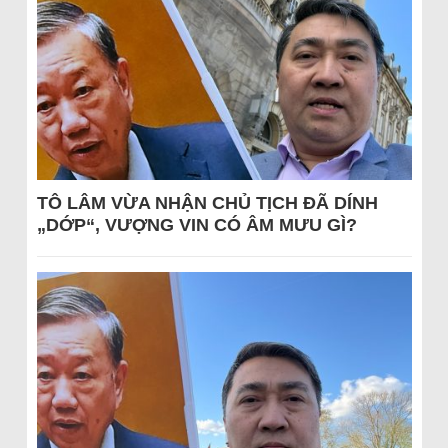
TÔ LÂM VỪA NHẬN CHỦ TỊCH ĐÃ DÍNH
„DỚP“, VƯỢNG VIN CÓ ÂM MƯU GÌ?