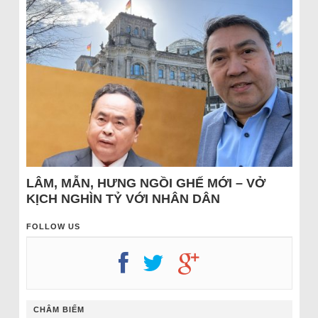
LÂM, MẪN, HƯNG NGỒI GHẾ MỚI – VỞ
KỊCH NGHÌN TỶ VỚI NHÂN DÂN
FOLLOW US
CHÂM BIẾM