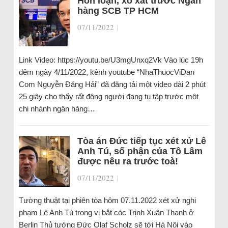
Hỗn loạn, xô xát trước Ngân
hàng SCB TP HCM
07/11/2022
|
Link Video: https://youtu.be/U3mgUnxq2Vk Vào lúc 19h
đêm ngày 4/11/2022, kênh youtube “NhaThuocViDan
Com Nguyễn Đăng Hải” đã đăng tải một video dài 2 phút
25 giây cho thấy rất đông người đang tụ tập trước một
chi nhánh ngân hàng…
Tòa án Đức tiếp tục xét xử Lê
Anh Tú, số phận của Tô Lâm
được nêu ra trước toà!
07/11/2022
|
Tường thuật tại phiên tòa hôm 07.11.2022 xét xử nghi
phạm Lê Anh Tú trong vị bắt cóc Trịnh Xuân Thanh ở
Berlin Thủ tướng Đức Olaf Scholz sẽ tới Hà Nội vào