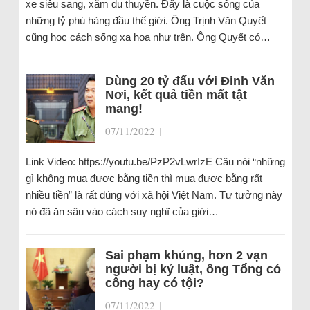
xe siêu sang, xắm du thuyền. Đấy là cuộc sống của
những tỷ phú hàng đầu thế giới. Ông Trịnh Văn Quyết
cũng học cách sống xa hoa như trên. Ông Quyết có…
Dùng 20 tỷ đấu với Đinh Văn
Nơi, kết quả tiền mất tật
mang!
07/11/2022
|
Link Video: https://youtu.be/PzP2vLwrIzE Câu nói “những
gì không mua được bằng tiền thì mua được bằng rất
nhiều tiền” là rất đúng với xã hội Việt Nam. Tư tưởng này
nó đã ăn sâu vào cách suy nghĩ của giới…
Sai phạm khủng, hơn 2 vạn
người bị kỷ luật, ông Tổng có
công hay có tội?
07/11/2022
|