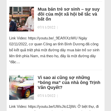
Mua bán trẻ sơ sinh – sự suy
đồi của một xã hội bế tắc và
bất ổn
07/11/2022
|
Link Video: https://youtu.be/_9EAfXXziWU Ngày
02/11/2022, cơ quan Công an tỉnh Bình Dương đã công
bố kết quả triệt phá một đường dây mua bán trẻ sơ sinh
liên tỉnh phía Nam, mà theo họ, đây là một đường dây
“đặc…
Vì sao ai cũng sợ những
“bóng ma” của nhà ông Trịnh
Văn Quyết?
07/11/2022
|
Link Video: https://youtu.be/UMsJlo12jWc Ở biệt thự, đi