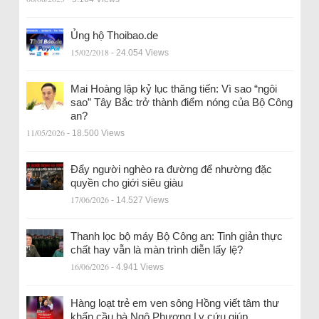
Ủng hộ Thoibao.de
15/02/2018
- 24.054 Views
Mai Hoàng lập kỷ lục thăng tiến: Vì sao “ngôi
sao” Tây Bắc trở thành điểm nóng của Bộ Công
an?
11/05/2026
- 18.500 Views
Đẩy người nghèo ra đường để nhường đặc
quyền cho giới siêu giàu
17/06/2026
- 14.527 Views
Thanh lọc bộ máy Bộ Công an: Tinh giản thực
chất hay vẫn là màn trình diễn lấy lệ?
16/06/2026
- 4.941 Views
Hàng loạt trẻ em ven sông Hồng viết tâm thư
khẩn cầu bà Ngô Phương Ly cứu giúp