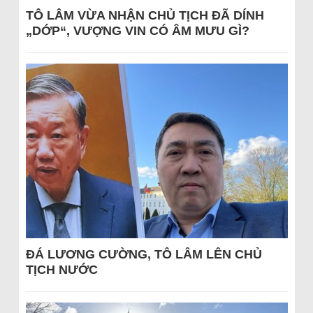
TÔ LÂM VỪA NHẬN CHỦ TỊCH ĐÃ DÍNH
„DỚP“, VƯỢNG VIN CÓ ÂM MƯU GÌ?
ĐÁ LƯƠNG CƯỜNG, TÔ LÂM LÊN CHỦ
TỊCH NƯỚC