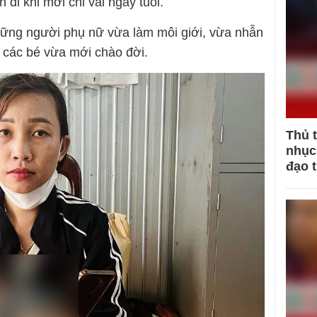
n đi khi mới chỉ vài ngày tuổi.
ững người phụ nữ vừa làm môi giới, vừa nhẫn
 các bé vừa mới chào đời.
Thủ 
nhục 
đạo 