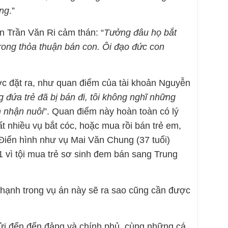
ứng
.”
ản Trần Văn Ri cảm thán: “
Tưởng đâu họ bắt
rong thỏa thuận bán con. Ôi đạo đức con
c đặt ra, như quan điểm của tài khoản Nguyễn
 đứa trẻ đã bị bán đi, tôi không nghĩ những
n nhận nuôi
”. Quan điểm này hoàn toàn có lý
ất nhiều vụ bắt cóc, hoặc mua rồi bán trẻ em,
 Điển hình như vụ Mai Văn Chung (37 tuổi)
1 vì tội mua trẻ sơ sinh đem bán sang Trung
hạnh trong vụ án này sẽ ra sao cũng cần được
ửi đến đến đảng và chính phủ, cùng những cá