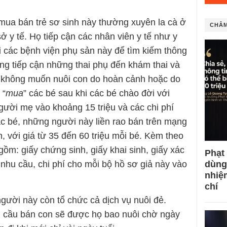
ua bán trẻ sơ sinh này thường xuyên la cà ở
CHÂM
ở y tế. Họ tiếp cận các nhân viên y tế như y
i các bệnh viện phụ sản này để tìm kiếm thông
ũng tiếp cận những thai phụ đến khám thai và
 không muốn nuôi con do hoàn cảnh hoặc do
 “
mua
” các bé sau khi các bé chào đời với
gười mẹ vào khoảng 15 triệu và các chi phí
c bé, những người này liền rao bán trên mạng
, với giá từ 35 đến 60 triệu mỗi bé. Kèm theo
gồm: giấy chứng sinh, giấy khai sinh, giấy xác
Phạt
dùng
u cầu, chi phí cho mỗi bộ hồ sơ giả này vào
nhiệ
chí
gười này còn tổ chức cả dịch vụ nuôi đẻ.
u cầu bán con sẽ được họ bao nuôi chờ ngày