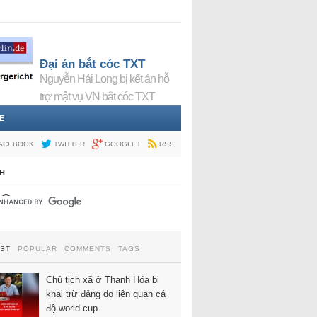
Đại án bắt cóc TXT
Nguyễn Hải Long bị kết án hỗ
trợ mật vụ VN bắt cóc TXT
E
ACEBOOK
TWITTER
GOOGLE+
RSS
H
EST
POPULAR
COMMENTS
TAGS
Chủ tịch xã ở Thanh Hóa bị
khai trừ đảng do liên quan cá
độ world cup