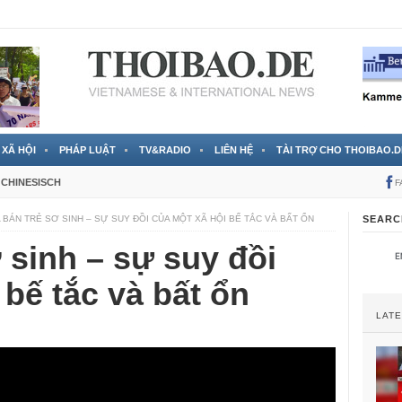
 đã được chính thức xác nhận
3 Jahren ago
XÃ HỘI
PHÁP LUẬT
TV&RADIO
LIÊN HỆ
TÀI TRỢ CHO THOIBAO.D
CHINESISCH
F
 BÁN TRẺ SƠ SINH – SỰ SUY ĐỒI CỦA MỘT XÃ HỘI BẾ TẮC VÀ BẤT ỔN
SEARC
 sinh – sự suy đồi
 bế tắc và bất ổn
LAT