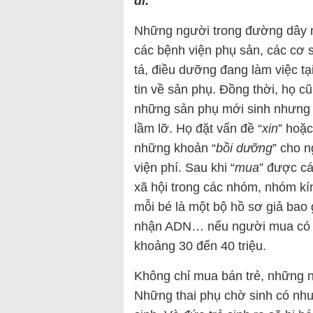
đi.
Những người trong đường dây m
các bệnh viện phụ sản, các cơ s
tá, điều dưỡng đang làm việc tạ
tin về sản phụ. Đồng thời, họ c
những sản phụ mới sinh nhưng
lầm lỡ. Họ đặt vấn đề “
xin
” hoặc
những khoản “
bồi dưỡng
” cho n
viện phí. Sau khi “
mua
” được cá
xã hội trong các nhóm, nhóm kín
mỗi bé là một bộ hồ sơ giả bao 
nhận ADN… nếu người mua có nh
khoảng 30 đến 40 triệu.
Không chỉ mua bán trẻ, những n
Những thai phụ chờ sinh có nh