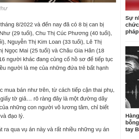
Như
Sự n
tháng 8/2022 và đến nay đã có 8 bị can bị
chức
pháp
Như (29 tuổi), Chu Thị Cúc Phương (40 tuổi),
), Nguyễn Thị Kim Loan (33 tuổi), Lê Thị
ị Ngọc Mai (25 tuổi) và Châu Gia Hân (18
. 16 người khác đang củng cố hồ sơ để tiếp tục
hiều người là mẹ của những đứa trẻ bất hạnh
 mua bán như trên, từ cách tiếp cận thai phụ,
 giấy tờ giả… rõ ràng đây là một đường dây
 của những con người vô lương tâm, chỉ biết
Hàng
và đạo lý.
bỗng
tay 
ặt ra qua vụ án này và rất nhiều những vụ án