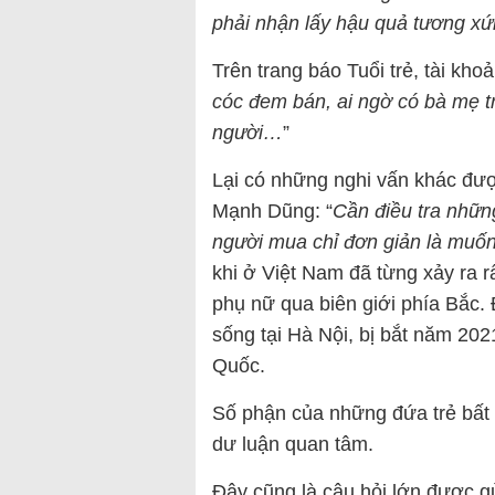
phải nhận lấy hậu quả tương x
Trên trang báo Tuổi trẻ, tài kho
cóc đem bán, ai ngờ có bà mẹ t
người…
”
Lại có những nghi vấn khác đượ
Mạnh Dũng: “
Cần điều tra những
người mua chỉ đơn giản là muố
khi ở Việt Nam đã từng xảy ra r
phụ nữ qua biên giới phía Bắc.
sống tại Hà Nội, bị bắt năm 202
Quốc.
Số phận của những đứa trẻ bất 
dư luận quan tâm.
Đây cũng là câu hỏi lớn được g