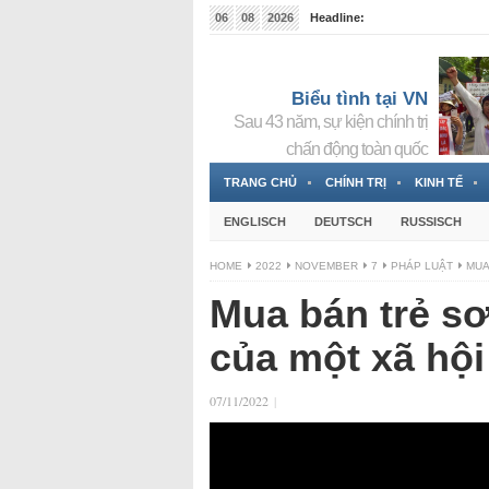
06
08
2026
Headline:
Tin bà Nguyễn Thị Thanh Nhàn đang ẩn náu tại Đức
Biểu tình tại VN
Sau 43 năm, sự kiện chính trị
chấn động toàn quốc
TRANG CHỦ
CHÍNH TRỊ
KINH TẾ
ENGLISCH
DEUTSCH
RUSSISCH
HOME
2022
NOVEMBER
7
PHÁP LUẬT
MUA
Mua bán trẻ sơ
của một xã hội
07/11/2022
|