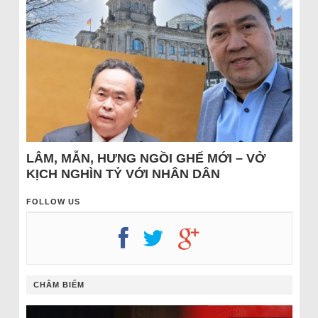
LÂM, MẪN, HƯNG NGỒI GHẾ MỚI – VỞ
KỊCH NGHÌN TỶ VỚI NHÂN DÂN
FOLLOW US
CHÂM BIẾM