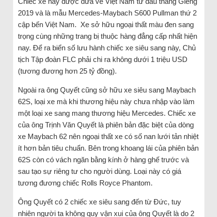
Chiếc xe này được đưa về Việt Nam từ đầu tháng Giêng
2019 và là mẫu Mercedes-Maybach S600 Pullman thứ 2
cập bến Việt Nam. Xe sở hữu ngoại thất màu đen sang
trọng cùng những trang bị thuộc hàng đẳng cấp nhất hiện
nay. Để ra biển số lưu hành chiếc xe siêu sang này, Chủ
tịch Tập đoàn FLC phải chi ra không dưới 1 triệu USD
(tương đương hơn 25 tỷ đồng).
Ngoài ra ông Quyết cũng sở hữu xe siêu sang Maybach
62S, loại xe mà khi thương hiệu này chưa nhập vào làm
một loại xe sang mang thương hiệu Mercedes. Chiếc xe
của ông Trịnh Văn Quyết là phiên bản đặc biệt của dòng
xe Maybach 62 nên ngoại thất xe có số nan lưới tản nhiệt
ít hơn bản tiêu chuẩn. Bên trong khoang lái của phiên bản
62S còn có vách ngăn bằng kính ở hàng ghế trước và
sau tạo sự riêng tư cho người dùng. Loại này có giá
tương đương chiếc Rolls Royce Phantom.
Ông Quyết có 2 chiếc xe siêu sang đến từ Đức, tuy
nhiên người ta không quy vận xui của ông Quyết là do 2