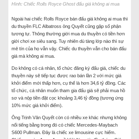
Hình: Chiếc Rolls Royce Ghost đấu giá không ai mua
Ngoài hai chiếc Rolls Royce bán đấu giá không ai mua thì
du thuyền FLC Albatross ông Quyết cũng gặp số phận
tương tự. Thông thường giới mua du thuyền có tiền hơn
giới chơi xe siêu sang. Tuy nhiên dù tàng lớp nào thì sự
mê tín của họ vẫn vậy. Chiếc du thuyền vẫn cho bán đấu
giá mà không ai mua.
Do không có cá nhân, tổ chức đăng ký đấu giá, chiếc du
thuyền này sẽ tiếp tục được rao bán lần 2 với mức giá
khởi điểm mới thấp hơn, cụ thể là hơn 34,6 tỷ đồng. Các
tổ chức, cá nhân muốn tham gia đấu giá sẽ phải mua hồ
sơ và nộp tiền đặt cọc khoảng 3,46 tỷ đồng (tương ứng
10% mức giá khởi điểm).
Ông Trịnh Văn Quyết còn có nhiều xe khác nhưng không
nổi tiếng bằng trong đó có chiếc Mercedes-Maybach
S600 Pullman. Đây là chiếc xe limousine cực hiếm.