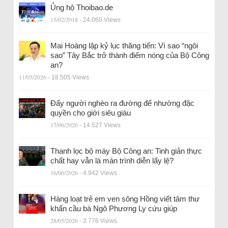
Ủng hộ Thoibao.de
15/02/2018
- 24.060 Views
Mai Hoàng lập kỷ lục thăng tiến: Vì sao “ngôi
sao” Tây Bắc trở thành điểm nóng của Bộ Công
an?
11/05/2026
- 18.505 Views
Đẩy người nghèo ra đường để nhường đặc
quyền cho giới siêu giàu
17/06/2026
- 14.527 Views
Thanh lọc bộ máy Bộ Công an: Tinh giản thực
chất hay vẫn là màn trình diễn lấy lệ?
16/06/2026
- 4.942 Views
Hàng loạt trẻ em ven sông Hồng viết tâm thư
khẩn cầu bà Ngô Phương Ly cứu giúp
28/05/2026
- 3.776 Views