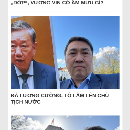
„DỚP“, VƯỢNG VIN CÓ ÂM MƯU GÌ?
ĐÁ LƯƠNG CƯỜNG, TÔ LÂM LÊN CHỦ
TỊCH NƯỚC