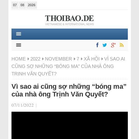
07
08
2026
HOME
2022
NOVEMBER
7
XÃ HỘI
VÌ SAO AI
CŨNG SỢ NHỮNG “BÓNG MA” CỦA NHÀ ÔNG
TRỊNH VĂN QUYẾT?
Vì sao ai cũng sợ những “bóng ma”
của nhà ông Trịnh Văn Quyết?
07/11/2022
|