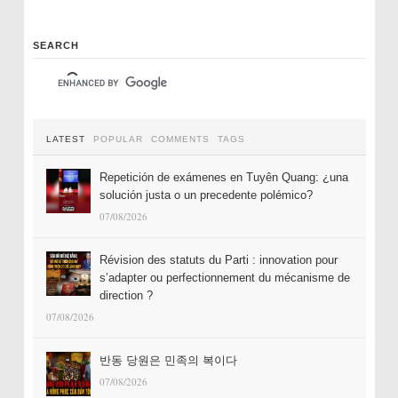
SEARCH
LATEST
POPULAR
COMMENTS
TAGS
Repetición de exámenes en Tuyên Quang: ¿una
solución justa o un precedente polémico?
07/08/2026
Révision des statuts du Parti : innovation pour
s’adapter ou perfectionnement du mécanisme de
direction ?
07/08/2026
반동 당원은 민족의 복이다
07/08/2026