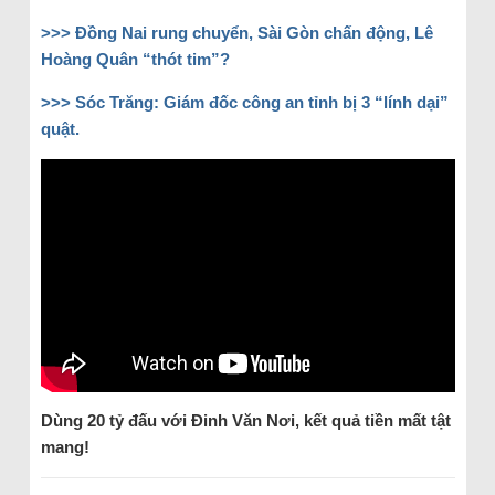
>>> Đồng Nai rung chuyển, Sài Gòn chấn động, Lê
Hoàng Quân “thót tim”?
>>> Sóc Trăng: Giám đốc công an tỉnh bị 3 “lính dại”
quật.
Dùng
20 tỷ đấu với Đinh Văn Nơi, kết quả tiền mất tật
mang!