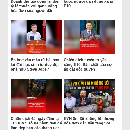
Doanh thu tập đoàn lãi đậm
buộc người dân dùng xăng
tỷ lệ thuận với gánh nặng
E10
hóa đơn của người dân
Ép học văn mẫu từ bé, sao
Chiến dịch tuyên truyền
lại đòi học sinh tư duy đột
xăng E10: Bản chất của sự
phá như Steve Jobs?
áp đặt độc quyền
Chiến dịch 45 ngày đêm tại
EVN ôm lãi khổng lồ nhưng
TP.HCM: Trò hề hành dân để
hóa đơn dân vẫn tăng vọt
làm đẹp báo cáo thành tích