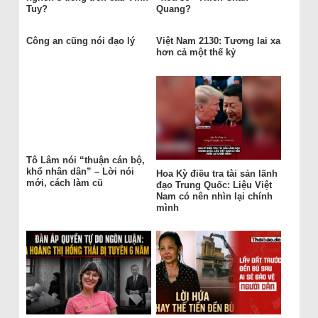
Tuy?
Quang?
Công an cũng nói đạo lý
Việt Nam 2130: Tương lai xa
hơn cả một thế kỷ
Tô Lâm nói “thuận cán bộ,
khổ nhân dân” – Lời nói
Hoa Kỳ điều tra tài sản lãnh
mới, cách làm cũ
đạo Trung Quốc: Liệu Việt
Nam có nên nhìn lại chính
mình