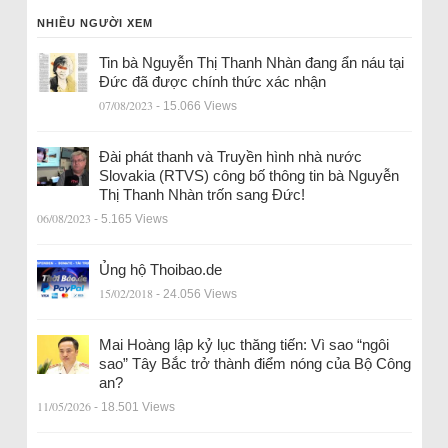
NHIỀU NGƯỜI XEM
Tin bà Nguyễn Thị Thanh Nhàn đang ẩn náu tại
Đức đã được chính thức xác nhận
07/08/2023
- 15.066 Views
Đài phát thanh và Truyền hình nhà nước
Slovakia (RTVS) công bố thông tin bà Nguyễn
Thị Thanh Nhàn trốn sang Đức!
06/08/2023
- 5.165 Views
Ủng hộ Thoibao.de
15/02/2018
- 24.056 Views
Mai Hoàng lập kỷ lục thăng tiến: Vì sao “ngôi
sao” Tây Bắc trở thành điểm nóng của Bộ Công
an?
11/05/2026
- 18.501 Views