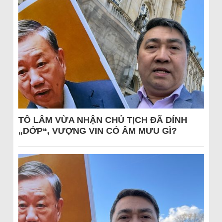
TÔ LÂM VỪA NHẬN CHỦ TỊCH ĐÃ DÍNH
„DỚP“, VƯỢNG VIN CÓ ÂM MƯU GÌ?