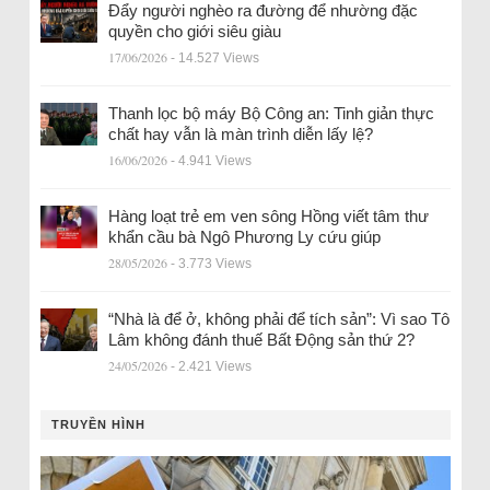
Đẩy người nghèo ra đường để nhường đặc
quyền cho giới siêu giàu
17/06/2026
- 14.527 Views
Thanh lọc bộ máy Bộ Công an: Tinh giản thực
chất hay vẫn là màn trình diễn lấy lệ?
16/06/2026
- 4.941 Views
Hàng loạt trẻ em ven sông Hồng viết tâm thư
khẩn cầu bà Ngô Phương Ly cứu giúp
28/05/2026
- 3.773 Views
“Nhà là để ở, không phải để tích sản”: Vì sao Tô
Lâm không đánh thuế Bất Động sản thứ 2?
24/05/2026
- 2.421 Views
TRUYỀN HÌNH