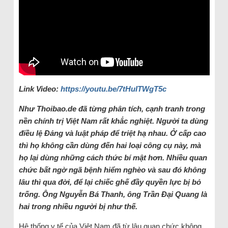
Link Video:
https://youtu.be/7tHuITWgT5c
Như
Thoibao.de đã từng phân tích, cạnh tranh
trong
nền chính trị Việt Nam rất khắc nghiệt. Người ta dùng
điều lệ
Đ
ảng và l
uật
pháp để triệt hạ nhau
. Ở
cấp cao
thì họ không cần dùng đến hai loại công cụ này
,
mà
họ lại dùng những cách thức bí mật hơn. Nhiều quan
chức bất ngờ ngã bệnh
hiểm nghèo
và sau đó không
lâu
thì
qua đời
,
để lại chiếc ghế
đầy quyền lực bị bỏ
trống. Ông Nguyễn Bá Thanh, ông Trần Đại Quang là
hai trong nhiều người bị như thế.
Hệ thống y tế của Việt Nam đã từ lâu quan chức không