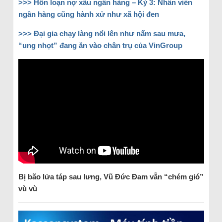
>>> Hỗn loạn nợ xấu ngân hàng – Kỳ 3: Nhân viên
ngân hàng cũng hành xử như xã hội đen
>>> Đại gia chạy làng nổi lên như nấm sau mưa,
“ung nhọt” đang ăn vào chân trụ của VinGroup
Bị bão lửa
táp sau lưng, Vũ Đức Đam vẫn “chém gió”
vù vù