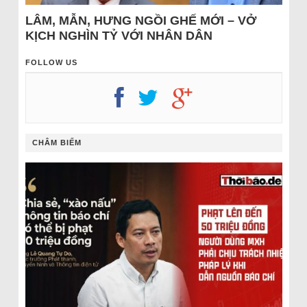
LÂM, MẪN, HƯNG NGỒI GHẾ MỚI – VỞ
KỊCH NGHÌN TỶ VỚI NHÂN DÂN
FOLLOW US
CHÂM BIẾM