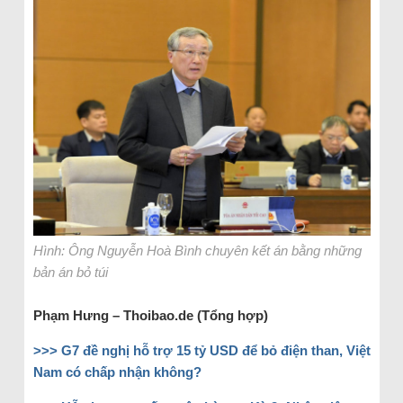
Hình: Ông Nguyễn Hoà Bình chuyên kết án bằng những
bản án bỏ túi
Phạm Hưng – Thoibao.de (Tổng hợp)
>>> G7 đề nghị hỗ trợ 15 tỷ USD để bỏ điện than, Việt
Nam có chấp nhận không?