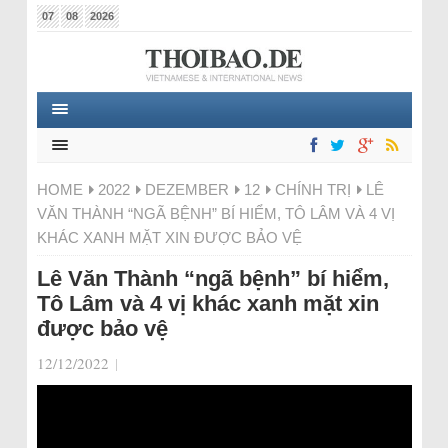
07
08
2026
HOME
2022
DEZEMBER
12
CHÍNH TRỊ
LÊ
VĂN THÀNH “NGÃ BỆNH” BÍ HIỂM, TÔ LÂM VÀ 4 VỊ
KHÁC XANH MẶT XIN ĐƯỢC BẢO VỆ
Lê Văn Thành “ngã bệnh” bí hiểm,
Tô Lâm và 4 vị khác xanh mặt xin
được bảo vệ
12/12/2022
|