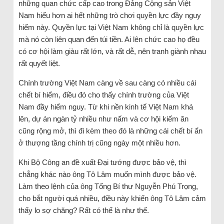
những quan chức cấp cao trong Đảng Cộng sản Việt
Nam hiểu hơn ai hết những trò chơi quyền lực đầy nguy
hiểm này. Quyền lực tại Việt Nam không chỉ là quyền lực
mà nó còn liên quan đến túi tiền. Ai lên chức cao họ đều
có cơ hội làm giàu rất lớn, và rất dễ, nên tranh giành nhau
rất quyết liệt.
Chính trường Việt Nam càng về sau càng có nhiều cái
chết bí hiểm, điều đó cho thấy chính trường của Việt
Nam đầy hiểm nguy. Từ khi nền kinh tế Việt Nam khá
lên, dự án ngàn tỷ nhiều như nấm và cơ hội kiếm ăn
cũng rộng mở, thì đi kèm theo đó là những cái chết bí ẩn
ở thượng tầng chính trị cũng ngày một nhiều hơn.
Khi Bộ Công an đề xuất Đại tướng được bảo vệ, thì
chẳng khác nào ông Tô Lâm muốn mình được bảo vệ.
Làm theo lệnh của ông Tổng Bí thư Nguyễn Phú Trọng,
cho bắt người quá nhiều, điều này khiến ông Tô Lâm cảm
thấy lo sợ chăng? Rất có thể là như thế.