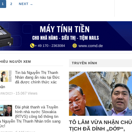
1
2
NEXT →
HIỀU NGƯỜI XEM
TRUYỀN HÌNH
Tin bà Nguyễn Thị Thanh
Nhàn đang ẩn náu tại Đức
đã được chính thức xác
hận
/08/2023
- 15.067 Views
Đài phát thanh và Truyền
hình nhà nước Slovakia
(RTVS) công bố thông tin
à Nguyễn Thị Thanh Nhàn trốn sang
TÔ LÂM VỪA NHẬN CHỦ
ức!
TỊCH ĐÃ DÍNH „DỚP“,