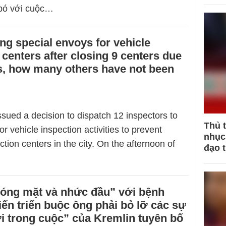
 bó với cuộc…
ng special envoys for vehicle
 centers after closing 9 centers due
ns, how many others have not been
sued a decision to dispatch 12 inspectors to
Thủ 
r vehicle inspection activities to prevent
nhục 
tion centers in the city. On the afternoon of
đạo 
hóng mặt và nhức đầu” với bệnh
iến triển buộc ông phải bỏ lỡ các sự
i trong cuộc” của Kremlin tuyên bố