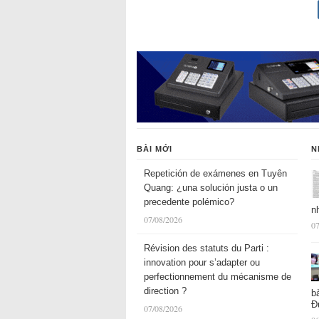
BÀI MỚI
N
Repetición de exámenes en Tuyên
Quang: ¿una solución justa o un
precedente polémico?
n
07/08/2026
07
Révision des statuts du Parti :
innovation pour s’adapter ou
perfectionnement du mécanisme de
direction ?
b
Đ
07/08/2026