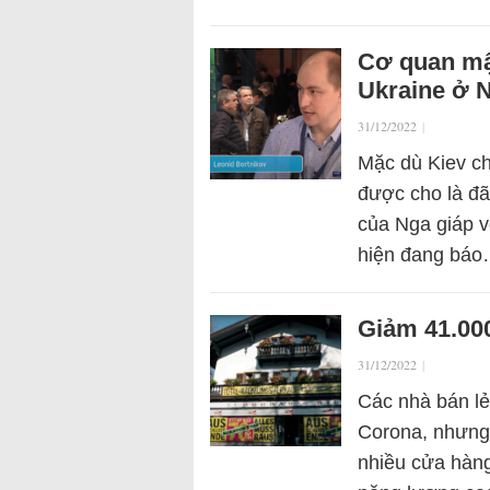
Cơ quan mật
Ukraine ở 
31/12/2022
|
Mặc dù Kiev c
được cho là đã
của Nga giáp v
hiện đang bá
Giảm 41.000
31/12/2022
|
Các nhà bán lẻ
Corona, nhưng 
nhiều cửa hàng