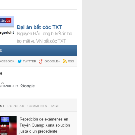
Đại án bắt cóc TXT
Nguyễn Hải Long bị kết án hỗ
trợ mật vụ VN bắt cóc TXT
E
ACEBOOK
TWITTER
GOOGLE+
RSS
H
EST
POPULAR
COMMENTS
TAGS
Repetición de exámenes en
Tuyên Quang: ¿una solución
justa o un precedente