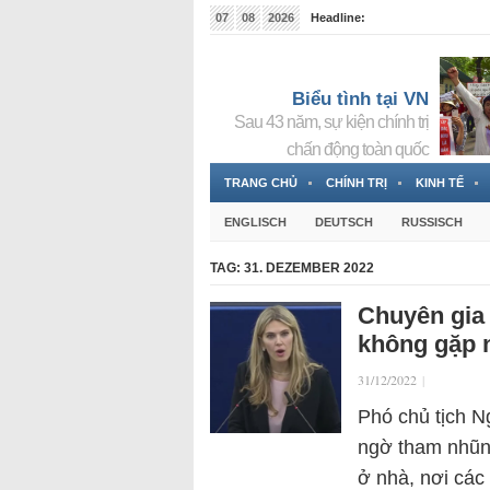
07
08
2026
Headline:
Tin bà Nguyễn Thị Thanh Nhàn đang ẩn náu tại Đức
Biểu tình tại VN
Sau 43 năm, sự kiện chính trị
chấn động toàn quốc
TRANG CHỦ
CHÍNH TRỊ
KINH TẾ
ENGLISCH
DEUTSCH
RUSSISCH
TAG:
31. DEZEMBER 2022
Chuyên gia 
không gặp 
31/12/2022
|
Phó chủ tịch Ng
ngờ tham nhũng.
ở nhà, nơi các