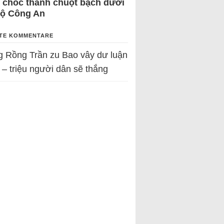
 chốc thành chuột bạch dưới
Bộ Công An
TE KOMMENTARE
g Rồng Trần
zu
Bao vây dư luận
 – triệu người dân sẽ thắng