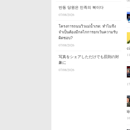
06
반동 당원은 민족의 복이다
07/08/2026
โครงการถนนวิวแม่น้ำเรด: ทำไมจึง
จำเป็นต้องมีกลไกการยกเว้นความรับ
ผิดชอบ?
07/08/2026
c
11
写真をシェアしただけでも罰則の対
象に
07/08/2026
17
l
16