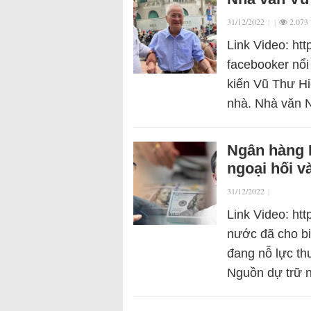
31/12/2022
|
|
2.073
Link Video: ht
facebooker nổi
kiến Vũ Thư Hi
nhà. Nhà văn
Ngân hàng 
ngoại hối v
31/12/2022
|
Link Video: ht
nước đã cho bi
đang nỗ lực th
Nguồn dự trữ 