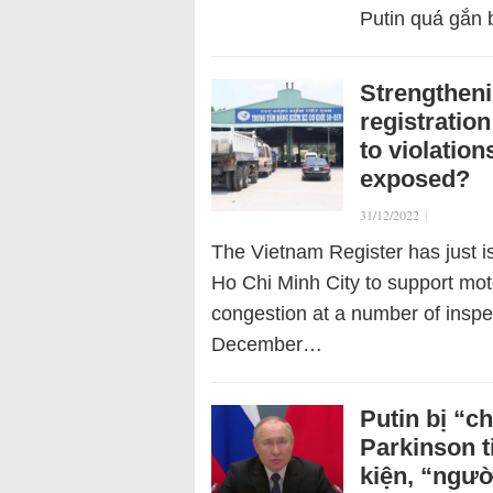
Putin quá gắn
Strengtheni
registration
to violatio
exposed?
31/12/2022
|
The Vietnam Register has just is
Ho Chi Minh City to support moto
congestion at a number of inspec
December…
Putin bị “c
Parkinson t
kiện, “ngườ