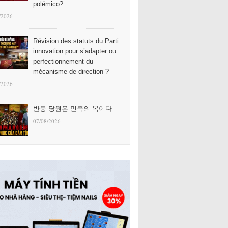
polémico?
/2026
Révision des statuts du Parti :
innovation pour s’adapter ou
perfectionnement du
mécanisme de direction ?
/2026
반동 당원은 민족의 복이다
07/08/2026