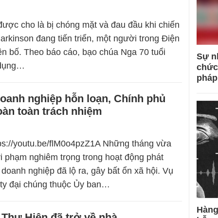
 được cho là bị chóng mặt và đau đầu khi chiến
arkinson đang tiến triển, một người trong Điện
ên bố. Theo báo cáo, bạo chúa Nga 70 tuổi
Sự n
 dụng…
chức
pháp
doanh nghiệp hỗn loạn, Chính phủ
oàn toàn trách nhiệm
tps://youtu.be/flM0o4pzZ1A Những tháng vừa
vi phạm nghiêm trọng trong hoạt động phát
 doanh nghiệp đã lộ ra, gây bất ổn xã hội. Vụ
 ty đại chúng thuộc Ủy ban…
Hàng
Thư Hiên đã trở về nhà