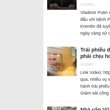
31/12/2022
|
Vladimir Putin
đấu với bệnh P
Kremlin đã tuy
ngày càng sử
Trái phiếu 
phải chịu h
31/12/2022
|
Link Video: ht
qua, nhiều vụ 
hành trái phiếu
Giám sát công
Nhà văn Vũ 