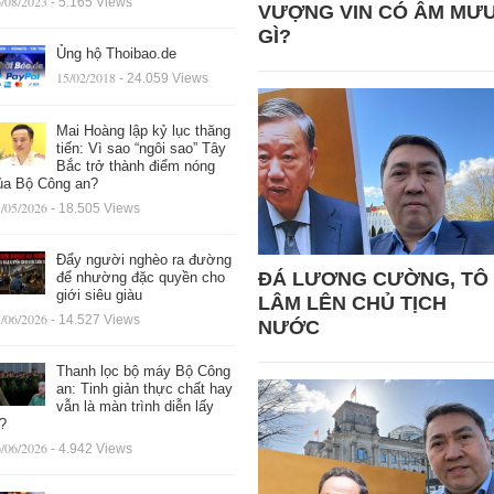
/08/2023
- 5.165 Views
VƯỢNG VIN CÓ ÂM MƯ
GÌ?
Ủng hộ Thoibao.de
15/02/2018
- 24.059 Views
Mai Hoàng lập kỷ lục thăng
tiến: Vì sao “ngôi sao” Tây
Bắc trở thành điểm nóng
ủa Bộ Công an?
/05/2026
- 18.505 Views
Đẩy người nghèo ra đường
ĐÁ LƯƠNG CƯỜNG, TÔ
để nhường đặc quyền cho
giới siêu giàu
LÂM LÊN CHỦ TỊCH
/06/2026
- 14.527 Views
NƯỚC
Thanh lọc bộ máy Bộ Công
an: Tinh giản thực chất hay
vẫn là màn trình diễn lấy
ệ?
/06/2026
- 4.942 Views