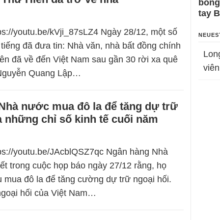
bỗng
tay 
tps://youtu.be/kVji_87sLZ4 Ngày 28/12, một số
NEUES
 tiếng đã đưa tin: Nhà văn, nhà bất đồng chính
Lon
ên đã về đến Việt Nam sau gần 30 rời xa quê
viên
 Nguyễn Quang Lập…
Nhà nước mua đô la để tăng dự trữ
à những chỉ số kinh tế cuối năm
tps://youtu.be/JAcblQSZ7qc Ngân hàng Nhà
ết trong cuộc họp báo ngày 27/12 rằng, họ
u mua đô la để tăng cường dự trữ ngoại hối.
ngoại hối của Việt Nam…