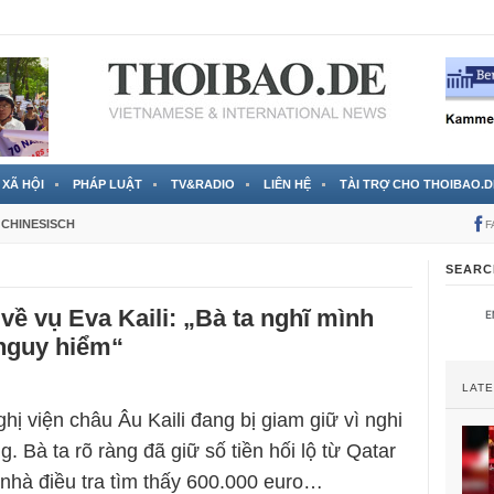
 đã được chính thức xác nhận
3 Jahren ago
XÃ HỘI
PHÁP LUẬT
TV&RADIO
LIÊN HỆ
TÀI TRỢ CHO THOIBAO.D
CHINESISCH
F
SEARC
về vụ Eva Kaili: „Bà ta nghĩ mình
nguy hiểm“
LAT
hị viện châu Âu Kaili đang bị giam giữ vì nghi
 Bà ta rõ ràng đã giữ số tiền hối lộ từ Qatar
 nhà điều tra tìm thấy 600.000 euro…