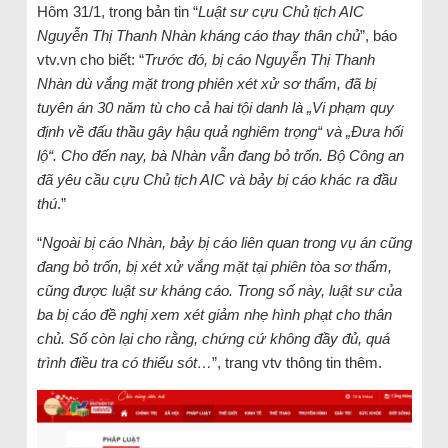
Hôm 31/1, trong bản tin “
Luật sư cựu Chủ tịch AIC
Nguyễn Thị Thanh Nhàn kháng cáo thay thân chủ
”, báo
vtv.vn cho biết: “
Trước đó, bị cáo Nguyễn Thị Thanh
Nhàn dù vắng mặt trong phiên xét xử sơ thẩm, đã bị
tuyên án 30 năm tù cho cả hai tội danh là „Vi phạm quy
định về đấu thầu gây hậu quả nghiêm trọng“ và „Đưa hối
lộ“. Cho đến nay, bà Nhàn vẫn đang bỏ trốn. Bộ Công an
đã yêu cầu cựu Chủ tịch AIC và bảy bị cáo khác ra đầu
thú
.”
“
Ngoài bị cáo Nhàn, bảy bị cáo liên quan trong vụ án cũng
đang bỏ trốn, bị xét xử vắng mặt tại phiên tòa sơ thẩm,
cũng được luật sư kháng cáo. Trong số này, luật sư của
ba bị cáo đề nghị xem xét giảm nhẹ hình phạt cho thân
chủ. Số còn lại cho rằng, chứng cứ không đầy đủ, quá
trình điều tra có thiếu sót…
”, trang vtv thông tin thêm.