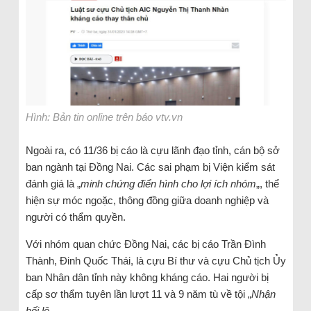
Hình: Bản tin online trên báo vtv.vn
Ngoài ra, có 11/36 bị cáo là cựu lãnh đạo tỉnh, cán bộ sở
ban ngành tại Đồng Nai. Các sai phạm bị Viện kiểm sát
đánh giá là „
minh chứng điển hình cho lợi ích nhóm
„, thể
hiện sự móc ngoặc, thông đồng giữa doanh nghiệp và
người có thẩm quyền.
Với nhóm quan chức Đồng Nai, các bị cáo Trần Đình
Thành, Đinh Quốc Thái, là cựu Bí thư và cựu Chủ tịch Ủy
ban Nhân dân tỉnh này không kháng cáo. Hai người bị
cấp sơ thẩm tuyên lần lượt 11 và 9 năm tù về tội „
Nhận
hối lộ
„.