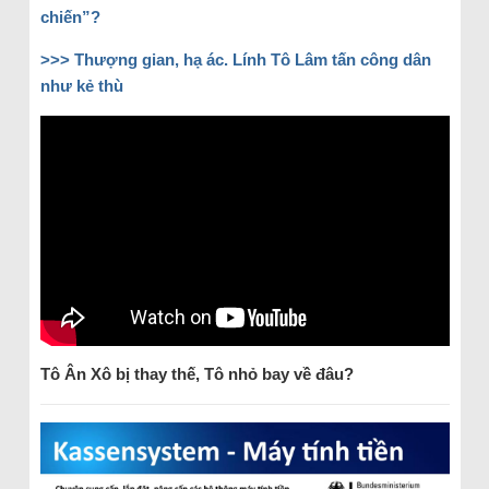
chiến”?
>>> Thượng gian, hạ ác. Lính Tô Lâm tấn công dân
như kẻ thù
Tô Ân Xô bị thay thế, Tô nhỏ bay về đâu?