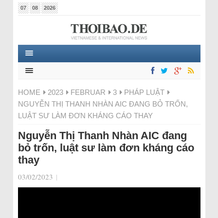
07
08
2026
HOME
2023
FEBRUAR
3
PHÁP LUẬT
NGUYỄN THỊ THANH NHÀN AIC ĐANG BỎ TRỐN,
LUẬT SƯ LÀM ĐƠN KHÁNG CÁO THAY
Nguyễn Thị Thanh Nhàn AIC đang
bỏ trốn, luật sư làm đơn kháng cáo
thay
03/02/2023
|