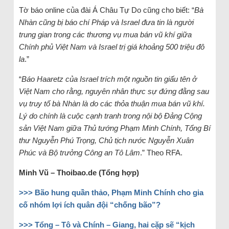
Tờ báo online của đài Á Châu Tự Do cũng cho biết: “
Bà
Nhàn cũng bị báo chí Pháp và Israel đưa tin là người
trung gian trong các thương vụ mua bán vũ khí giữa
Chính phủ Việt Nam và Israel trị giá khoảng 500 triệu đô
la
.”
“
Báo Haaretz của Israel trích một nguồn tin giấu tên ở
Việt Nam cho rằng, nguyên nhân thực sự đứng đằng sau
vụ truy tố bà Nhàn là do các thỏa thuận mua bán vũ khí.
Lý do chính là cuộc cạnh tranh trong nội bộ Đảng Cộng
sản Việt Nam giữa Thủ tướng Phạm Minh Chính, Tổng Bí
thư Nguyễn Phú Trọng, Chủ tịch nước Nguyễn Xuân
Phúc và Bộ trưởng Công an Tô Lâm
.” Theo RFA.
Minh Vũ – Thoibao.de (Tổng hợp)
>>> Bão hung quần thảo, Phạm Minh Chính cho gia
cố nhóm lợi ích quân đội “chống bão”?
>>> Tổng – Tô và Chính – Giang, hai cặp sẽ “kịch