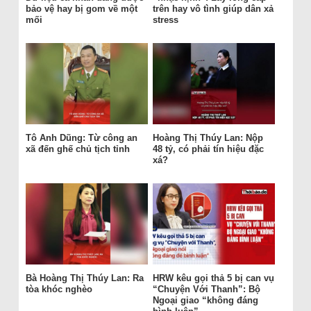
bảo vệ hay bị gom về một
trên hay vô tình giúp dân xả
mối
stress
Tô Anh Dũng: Từ công an
Hoàng Thị Thúy Lan: Nộp
xã đến ghế chủ tịch tỉnh
48 tỷ, có phải tín hiệu đặc
xá?
Bà Hoàng Thị Thúy Lan: Ra
HRW kêu gọi thả 5 bị can vụ
tòa khóc nghèo
“Chuyện Với Thanh”: Bộ
Ngoại giao “không đáng