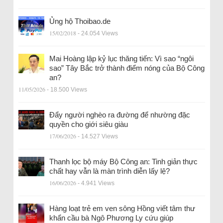
Ủng hộ Thoibao.de
15/02/2018
- 24.054 Views
Mai Hoàng lập kỷ lục thăng tiến: Vì sao “ngôi
sao” Tây Bắc trở thành điểm nóng của Bộ Công
an?
11/05/2026
- 18.500 Views
Đẩy người nghèo ra đường để nhường đặc
quyền cho giới siêu giàu
17/06/2026
- 14.527 Views
Thanh lọc bộ máy Bộ Công an: Tinh giản thực
chất hay vẫn là màn trình diễn lấy lệ?
16/06/2026
- 4.941 Views
Hàng loạt trẻ em ven sông Hồng viết tâm thư
khẩn cầu bà Ngô Phương Ly cứu giúp