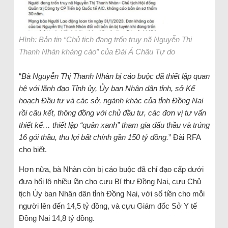
Hình: Bản tin “Chủ tịch đang trốn truy nã Nguyễn Thị
Thanh Nhàn kháng cáo” của Đài Á Châu Tự do
“
Bà Nguyễn Thị Thanh Nhàn bị cáo buộc đã thiết lập quan
hệ với lãnh đạo Tỉnh ủy, Ủy ban Nhân dân tỉnh, sở Kế
hoạch Đầu tư và các sở, ngành khác của tỉnh Đồng Nai
rồi câu kết, thông đồng với chủ đầu tư, các đơn vị tư vấn
thiết kế… thiết lập “quân xanh” tham gia đấu thầu và trúng
16 gói thầu, thu lợi bất chính gần 150 tỷ đồng.
” Đài RFA
cho biết.
Hơn nữa, bà Nhàn còn bị cáo buộc đã chỉ đạo cấp dưới
đưa hối lộ nhiều lần cho cựu Bí thư Đồng Nai, cựu Chủ
tịch Ủy ban Nhân dân tỉnh Đồng Nai, với số tiền cho mỗi
người lên đến 14,5 tỷ đồng, và cựu Giám đốc Sở Y tế
Đồng Nai 14,8 tỷ đồng.