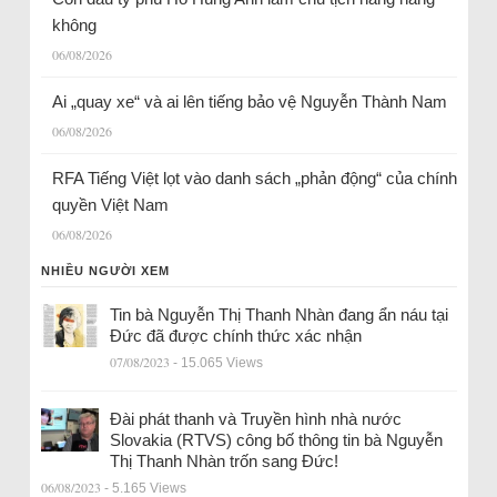
không
06/08/2026
Ai „quay xe“ và ai lên tiếng bảo vệ Nguyễn Thành Nam
06/08/2026
RFA Tiếng Việt lọt vào danh sách „phản động“ của chính
quyền Việt Nam
06/08/2026
NHIỀU NGƯỜI XEM
Tin bà Nguyễn Thị Thanh Nhàn đang ẩn náu tại
Đức đã được chính thức xác nhận
07/08/2023
- 15.065 Views
Đài phát thanh và Truyền hình nhà nước
Slovakia (RTVS) công bố thông tin bà Nguyễn
Thị Thanh Nhàn trốn sang Đức!
06/08/2023
- 5.165 Views