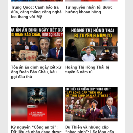
Trung Quốc: Cảnh báo trả
Tự nguyện nhận tội được
đũa, căng thẳng công nghệ
hưởng khoan hồng
leo thang với Mỹ
Tòa án ấn định ngày xét xử
Hoàng Thị Hồng Thái bị
ông Đoàn Bảo Châu, kêu
tuyên 6 năm tù
gọi đầu thú
Kỷ nguyên “Công an trị”:
Du Thiên và những clip
Dữ liệu cá nhân đang được
“nhạc nịnh”: Lấy lòng cấp