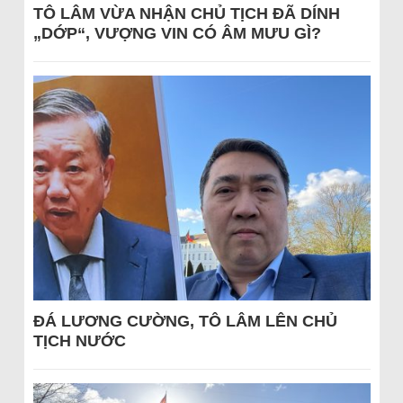
TÔ LÂM VỪA NHẬN CHỦ TỊCH ĐÃ DÍNH
„DỚP“, VƯỢNG VIN CÓ ÂM MƯU GÌ?
ĐÁ LƯƠNG CƯỜNG, TÔ LÂM LÊN CHỦ
TỊCH NƯỚC