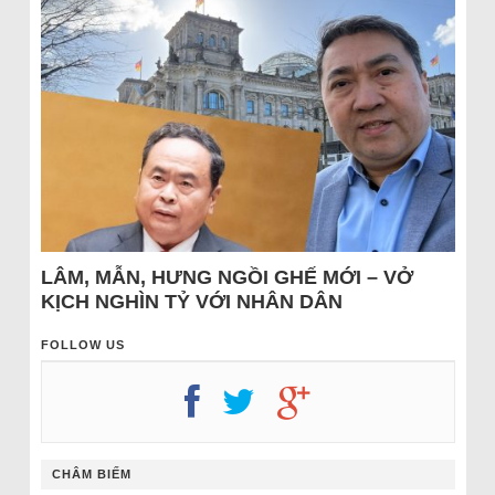
LÂM, MẪN, HƯNG NGỒI GHẾ MỚI – VỞ
KỊCH NGHÌN TỶ VỚI NHÂN DÂN
FOLLOW US
CHÂM BIẾM