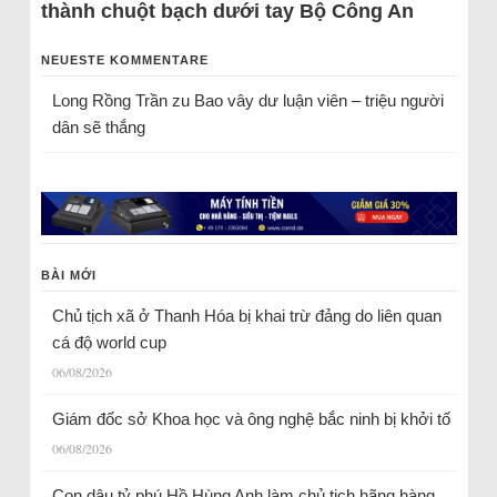
thành chuột bạch dưới tay Bộ Công An
NEUESTE KOMMENTARE
Long Rồng Trần
zu
Bao vây dư luận viên – triệu người
dân sẽ thắng
BÀI MỚI
Chủ tịch xã ở Thanh Hóa bị khai trừ đảng do liên quan
cá độ world cup
06/08/2026
Giám đốc sở Khoa học và ông nghệ bắc ninh bị khởi tố
06/08/2026
Con dâu tỷ phú Hồ Hùng Anh làm chủ tịch hãng hàng