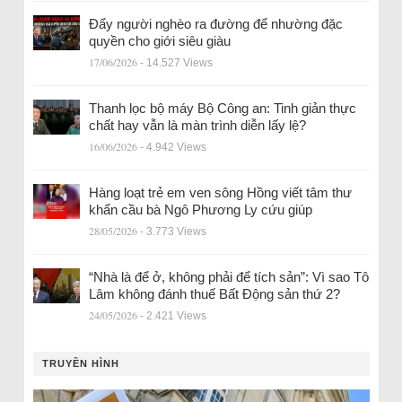
Đẩy người nghèo ra đường để nhường đặc
quyền cho giới siêu giàu
17/06/2026
- 14.527 Views
Thanh lọc bộ máy Bộ Công an: Tinh giản thực
chất hay vẫn là màn trình diễn lấy lệ?
16/06/2026
- 4.942 Views
Hàng loạt trẻ em ven sông Hồng viết tâm thư
khẩn cầu bà Ngô Phương Ly cứu giúp
28/05/2026
- 3.773 Views
“Nhà là để ở, không phải để tích sản”: Vì sao Tô
Lâm không đánh thuế Bất Động sản thứ 2?
24/05/2026
- 2.421 Views
TRUYỀN HÌNH