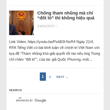
Chống tham nhũng mà chỉ
“đốt lò” thì không hiệu quả
24/04/2023
|
Link Video: https://youtu.be/PsbB3l-NxR4 Ngày 21/4,
RFA Tiếng Việt có bài bình luận về chính trị Việt Nam với
tựa đề “Tham nhũng khó giải quyết rốt ráo nếu ông Trọng
chỉ chăm “đốt lò””, của tác giả Quốc Phương, một…
1
2
NEXT →
SEARCH