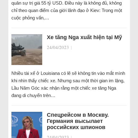
quân sự trị giá 55 tỷ USD. Điều này là không đủ, không
chỉ theo quan điểm của giới lãnh đạo ở Kiev: Trong một
cuộc phỏng vấn,…
Xe tăng Nga xuất hiện tại Mỹ
24/04/2023
|
Nhiều tài xế ở Louisiana có lẽ sẽ không tin vào mắt mình
khi nhìn thấy chiếc xe. Nhưng sau một thời gian im lặng,
Lầu Năm Góc xác nhận rằng một chiếc xe tăng Nga
đang di chuyển trên…
Спецрейсом в Москву.
Германия высылает
российских шпионов
24/04/2023
|