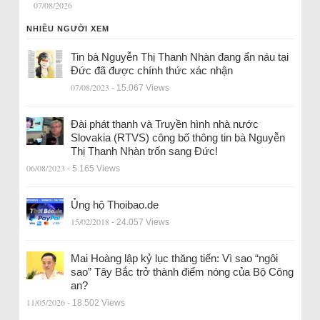
07/08/2026
NHIỀU NGƯỜI XEM
Tin bà Nguyễn Thị Thanh Nhàn đang ẩn náu tại
Đức đã được chính thức xác nhận
07/08/2023
- 15.067 Views
Đài phát thanh và Truyền hình nhà nước
Slovakia (RTVS) công bố thông tin bà Nguyễn
Thị Thanh Nhàn trốn sang Đức!
06/08/2023
- 5.165 Views
Ủng hộ Thoibao.de
15/02/2018
- 24.057 Views
Mai Hoàng lập kỷ lục thăng tiến: Vì sao “ngôi
sao” Tây Bắc trở thành điểm nóng của Bộ Công
an?
11/05/2026
- 18.502 Views