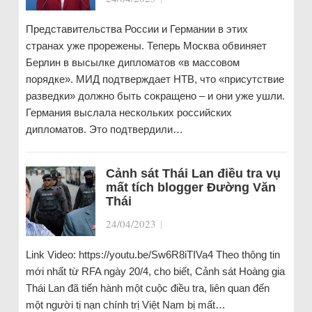
Представительства России и Германии в этих
странах уже прорежены. Теперь Москва обвиняет
Берлин в высылке дипломатов «в массовом
порядке». МИД подтверждает НТВ, что «присутствие
разведки» должно быть сокращено – и они уже ушли.
Германия выслала нескольких российских
дипломатов. Это подтвердили…
Cảnh sát Thái Lan điều tra vụ
mất tích blogger Đường Văn
Thái
24/04/2023
|
Link Video: https://youtu.be/Sw6R8iTIVa4 Theo thông tin
mới nhất từ RFA ngày 20/4, cho biết, Cảnh sát Hoàng gia
Thái Lan đã tiến hành một cuộc điều tra, liên quan đến
một người tị nạn chính trị Việt Nam bị mất…