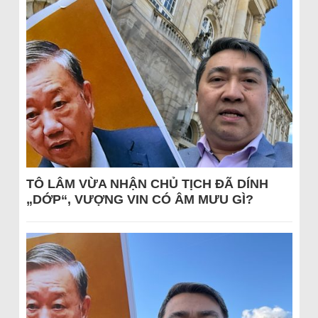
TÔ LÂM VỪA NHẬN CHỦ TỊCH ĐÃ DÍNH
„DỚP“, VƯỢNG VIN CÓ ÂM MƯU GÌ?