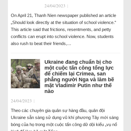
24/04/2023
|
On April 21, Thanh Nien newspaper published an article
„Should look directly at the situation of school violence.“
This article said that frictions, resentments, and petty
conflicts can erupt into school violence. Now, students
also rush to beat their friends,…
Ukraine đang chuẩn bị cho
một cuộc tấn công tổng lực
để chiếm lại Crimea, san
phẳng người Nga và làm bẽ
mặt Vladimir Putin như thế
nào
24/04/2023
|
Theo các chuyên gia quân sự hàng đầu, quân đội
Ukraine sẵn sàng sử dụng vũ khí phương Tây mới sáng
bóng của họ trong một cuộc tấn công dữ dội kiểu „vụ nổ