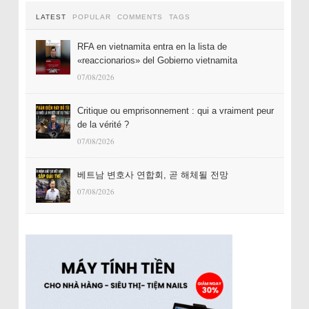
LATEST
POPULAR
COMMENTS
TAGS
RFA en vietnamita entra en la lista de
«reaccionarios» del Gobierno vietnamita
07/08/2026
Critique ou emprisonnement : qui a vraiment peur
de la vérité ?
07/08/2026
베트남 변호사 연합회, 곧 해체될 전망
07/08/2026