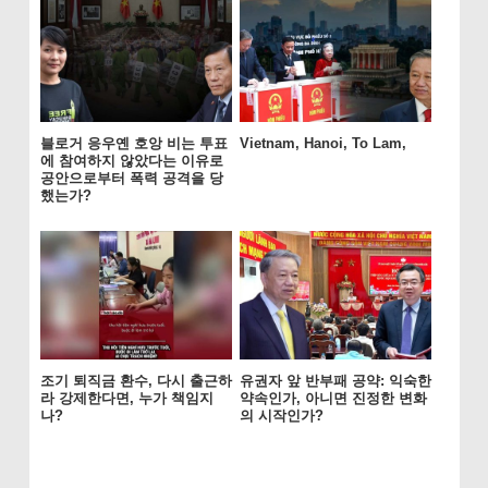
블로거 응우옌 호앙 비는 투표
Vietnam, Hanoi, To Lam,
에 참여하지 않았다는 이유로
공안으로부터 폭력 공격을 당
했는가?
조기 퇴직금 환수, 다시 출근하
유권자 앞 반부패 공약: 익숙한
라 강제한다면, 누가 책임지
약속인가, 아니면 진정한 변화
나?
의 시작인가?