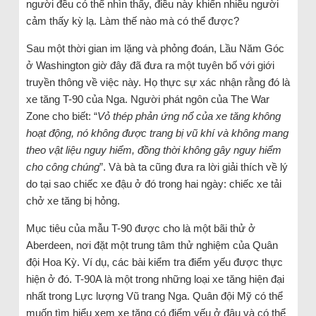
người đều có thể nhìn thấy, điều này khiến nhiều người
cảm thấy kỳ lạ. Làm thế nào mà có thể được?
Sau một thời gian im lặng và phỏng đoán, Lầu Năm Góc
ở Washington giờ đây đã đưa ra một tuyên bố với giới
truyền thông về việc này. Họ thực sự xác nhận rằng đó là
xe tăng T-90 của Nga. Người phát ngôn của The War
Zone cho biết: “
Vỏ thép phản ứng nổ của xe tăng không
hoạt động, nó không được trang bị vũ khí và không mang
theo vật liệu nguy hiểm, đồng thời không gây nguy hiểm
cho công chúng
”. Và bà ta cũng đưa ra lời giải thích về lý
do tại sao chiếc xe đậu ở đó trong hai ngày: chiếc xe tải
chở xe tăng bị hỏng.
Mục tiêu của mẫu T-90 được cho là một bãi thử ở
Aberdeen, nơi đặt một trung tâm thử nghiệm của Quân
đội Hoa Kỳ. Ví dụ, các bài kiểm tra điểm yếu được thực
hiện ở đó. T-90A là một trong những loại xe tăng hiện đại
nhất trong Lực lượng Vũ trang Nga. Quân đội Mỹ có thể
muốn tìm hiểu xem xe tăng có điểm yếu ở đâu và có thể