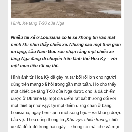
Hình: Xe tăng T-90 của Nga
Nhiều tài xế ở Louisiana có lẽ sẽ không tin vào mắt
mình khi nhìn thấy chiếc xe.
Nhưng sau một thời gian
im lặng, Lầu Năm Góc xác nhận rằng một chiếc xe
tăng Nga đang di chuyển trên lãnh thổ Hoa Kỳ – với
một mục tiêu rất cụ thể.
Hình ảnh từ Hoa Kỳ đã gây ra sự bối rối lớn cho người
dùng trên mạng xã hội trong gần một tuần. Họ cho thấy
một chiếc xe tăng T-90 của Nga được cho là đã chiếm
được ở Ukraine tại một địa điểm rất bất thường đối với
một thiết bị như vậy: tại một điểm dừng chân ở bang
Louisiana, ngay bên cạnh một sòng bạc – và không được
bảo vệ. Theo cổng thông tin „
Khu vực chiến tranh
„, chiếc
xe đã đỗ ở đó trong hai ngày – không có mái che và mọi