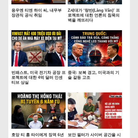
응우옌 티엔 하이 씨, 내무부
Z세대가 ‘랑반(Làng Vân)’ 프
장관직 공식 취임
로젝트에 대한 언론의 침묵의
벽을 깨뜨리다
빈패스트, 미국 전기차 공장 프
중국: 보복 경고, 미국과의 기
로젝트에 대한 4억 달러 인센
술 갈등 고조
티브 상실
호앙 티 홍 타이에게 징역 6년
보안 필터가 사이버 공간을 시