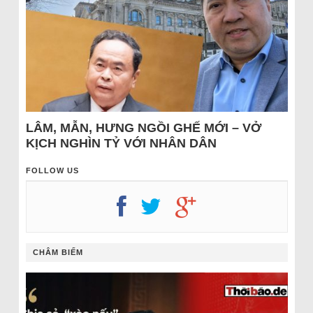
LÂM, MẪN, HƯNG NGỒI GHẾ MỚI – VỞ
KỊCH NGHÌN TỶ VỚI NHÂN DÂN
FOLLOW US
CHÂM BIẾM