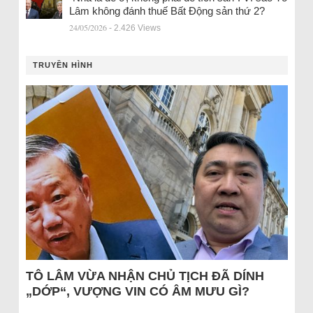
Lâm không đánh thuế Bất Động sản thứ 2?
24/05/2026
- 2.426 Views
TRUYỀN HÌNH
TÔ LÂM VỪA NHẬN CHỦ TỊCH ĐÃ DÍNH
„DỚP“, VƯỢNG VIN CÓ ÂM MƯU GÌ?