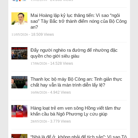
Mai Hoàng lập kỷ lục thăng tiến: Vì sao “ngôi
sao” Tây Bắc trở thành điểm nóng của Bộ Công
an?
11/05/2026
- 18.509 Views
Đẩy người nghèo ra đường để nhường đặc
quyền cho giới siêu giàu
17/06/2026
- 14.528 Views
Thanh lọc bộ máy Bộ Công an: Tinh giản thực
chất hay vẫn là màn trình diễn lấy lệ?
16/06/2026
- 4.942 Views
Hàng loạt trẻ em ven sông Hồng viết tâm thư
khẩn cầu bà Ngô Phương Ly cứu giúp
28/05/2026
- 3.779 Views
“Nhà là để ở, không phải để tích sản”: Vì sao Tô