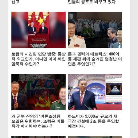
선고
민들의 공포로 바꾸고 있다
토럼의 시진핑 면담 방중: 통상
돈과 권력의 매트릭스: 400억
적 외교인가, 아니면 이미 짜인
동 재판 뒤에 숨겨진 엄청난 이
암묵적 수인가?
면은 무엇인가?
왜 군부 진영의 ‘여론조성원’
하노이가 9,000㎡ 규모의 새
모델은 위험하며, 또럼은 이를
극장 건설에 2조 동을 투입할
즉각 폐지해야 하는가?
예정이다.