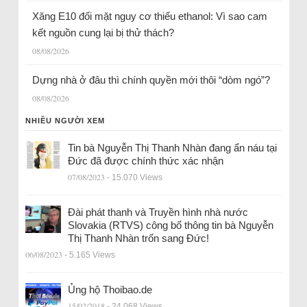
Xăng E10 đối mặt nguy cơ thiếu ethanol: Vì sao cam
kết nguồn cung lại bị thử thách?
08/08/2026
Dựng nhà ở đâu thì chính quyền mới thôi “dòm ngó”?
08/08/2026
NHIỀU NGƯỜI XEM
Tin bà Nguyễn Thị Thanh Nhàn đang ẩn náu tại
Đức đã được chính thức xác nhận
07/08/2023
- 15.070 Views
Đài phát thanh và Truyền hình nhà nước
Slovakia (RTVS) công bố thông tin bà Nguyễn
Thị Thanh Nhàn trốn sang Đức!
06/08/2023
- 5.165 Views
Ủng hộ Thoibao.de
15/02/2018
- 24.068 Views