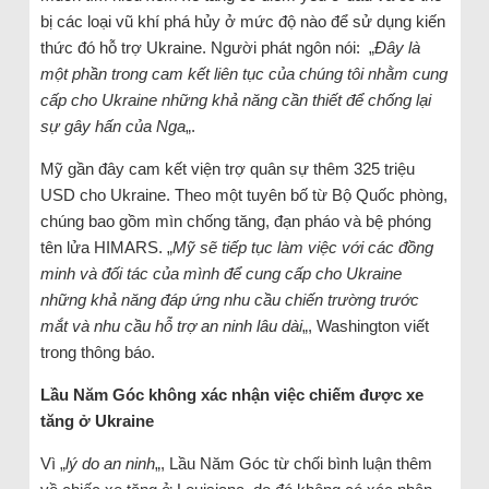
bị các loại vũ khí phá hủy ở mức độ nào để sử dụng kiến ​​
thức đó hỗ trợ Ukraine. Người phát ngôn nói: „
Đây là
một phần trong cam kết liên tục của chúng tôi nhằm cung
cấp cho Ukraine những khả năng cần thiết để chống lại
sự gây hấn của Nga
„.
Mỹ gần đây cam kết viện trợ quân sự thêm 325 triệu
USD cho Ukraine. Theo một tuyên bố từ Bộ Quốc phòng,
chúng bao gồm mìn chống tăng, đạn pháo và bệ phóng
tên lửa HIMARS. „
Mỹ sẽ tiếp tục làm việc với các đồng
minh và đối tác của mình để cung cấp cho Ukraine
những khả năng đáp ứng nhu cầu chiến trường trước
mắt và nhu cầu hỗ trợ an ninh lâu dài
„, Washington viết
trong thông báo.
Lầu Năm Góc không xác nhận việc chiếm được
xe
tăng ở Ukraine
Vì „
lý do an ninh
„, Lầu Năm Góc từ chối bình luận thêm