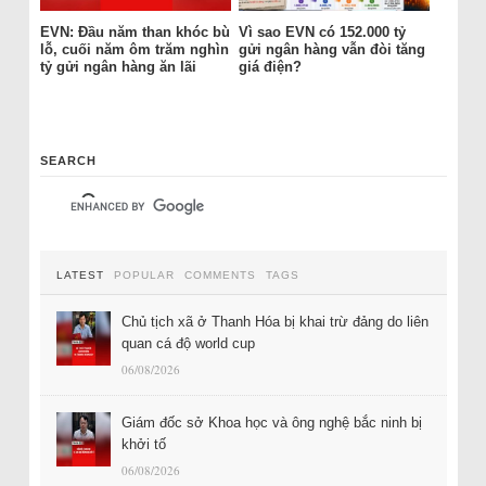
EVN: Đầu năm than khóc bù
Vì sao EVN có 152.000 tỷ
lỗ, cuối năm ôm trăm nghìn
gửi ngân hàng vẫn đòi tăng
tỷ gửi ngân hàng ăn lãi
giá điện?
SEARCH
LATEST
POPULAR
COMMENTS
TAGS
Chủ tịch xã ở Thanh Hóa bị khai trừ đảng do liên
quan cá độ world cup
06/08/2026
Giám đốc sở Khoa học và ông nghệ bắc ninh bị
khởi tố
06/08/2026