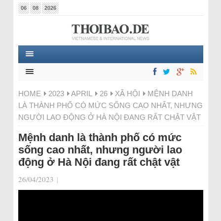
06
08
2026
HOME
2023
APRIL
26
XÃ HỘI
MỆNH DANH
LÀ THÀNH PHỐ CÓ MỨC SỐNG CAO NHẤT, NHƯNG
NGƯỜI LAO ĐỘNG Ở HÀ NỘI ĐANG RẤT CHẬT VẬT
Mệnh danh là thành phố có mức
sống cao nhất, nhưng người lao
động ở Hà Nội đang rất chật vật
26/04/2023
|