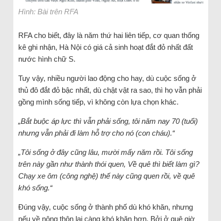
Hình: Bài trên RFA
RFA cho biết, đây là năm thứ hai liên tiếp, cơ quan thống
kê ghi nhận, Hà Nội có giá cả sinh hoạt đắt đỏ nhất đất
nước hình chữ S.
Tuy vậy, nhiều người lao động cho hay, dù cuộc sống ở
thủ đô đắt đỏ bậc nhất, dù chật vật ra sao, thì họ vẫn phải
gồng mình sống tiếp, vì không còn lựa chọn khác.
„Bắt buộc áp lực thì vẫn phải sống, tôi năm nay 70 (tuổi)
nhưng vẫn phải đi làm hỗ trợ cho nó (con cháu).“
„Tôi sống ở đây cũng lâu, mười mấy năm rồi. Tôi sống
trên này gần như thành thói quen, Về quê thì biết làm gì?
Chạy xe ôm (công nghệ) thế này cũng quen rồi, về quê
khó sống.“
Đúng vậy, cuộc sống ở thành phố dù khó khăn, nhưng
nếu về nông thôn lại càng khó khăn hơn. Bởi ở quê giờ