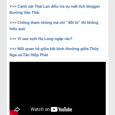
>>> Cảnh sát Thái Lan điều tra vụ mất tích blogger
Đường Văn Thái
>>> Chống tham nhũng mà chỉ “đốt lò” thì không
hiệu quả
>>> Vì sao vịnh Hạ Long ngập rác?
>>> Mối quan hệ giữa bất bình thường giữa Thúy
Nga và Tân Hiệp Phát