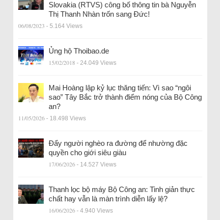
Slovakia (RTVS) công bố thông tin bà Nguyễn
Thị Thanh Nhàn trốn sang Đức!
06/08/2023
- 5.164 Views
Ủng hộ Thoibao.de
15/02/2018
- 24.049 Views
Mai Hoàng lập kỷ lục thăng tiến: Vì sao “ngôi
sao” Tây Bắc trở thành điểm nóng của Bộ Công
an?
11/05/2026
- 18.498 Views
Đẩy người nghèo ra đường để nhường đặc
quyền cho giới siêu giàu
17/06/2026
- 14.527 Views
Thanh lọc bộ máy Bộ Công an: Tinh giản thực
chất hay vẫn là màn trình diễn lấy lệ?
16/06/2026
- 4.940 Views