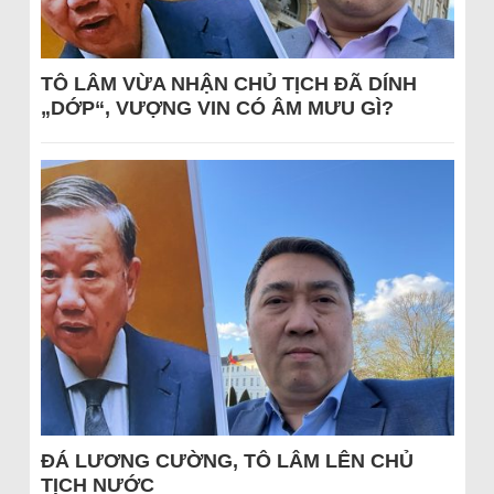
TÔ LÂM VỪA NHẬN CHỦ TỊCH ĐÃ DÍNH
„DỚP“, VƯỢNG VIN CÓ ÂM MƯU GÌ?
ĐÁ LƯƠNG CƯỜNG, TÔ LÂM LÊN CHỦ
TỊCH NƯỚC