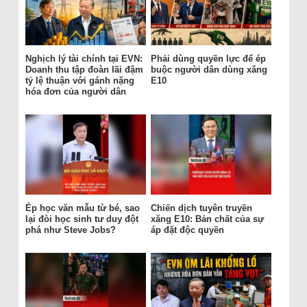
Nghịch lý tài chính tại EVN:
Phải dùng quyền lực để ép
Doanh thu tập đoàn lãi đậm
buộc người dân dùng xăng
tỷ lệ thuận với gánh nặng
E10
hóa đơn của người dân
Ép học văn mẫu từ bé, sao
Chiến dịch tuyên truyền
lại đòi học sinh tư duy đột
xăng E10: Bản chất của sự
phá như Steve Jobs?
áp đặt độc quyền