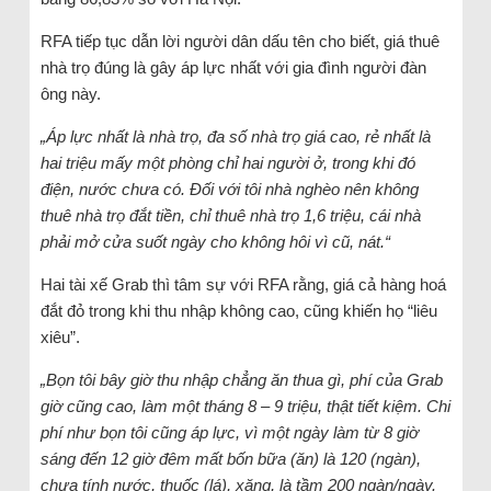
RFA tiếp tục dẫn lời người dân dấu tên cho biết, giá thuê
nhà trọ đúng là gây áp lực nhất với gia đình người đàn
ông này.
„Áp lực nhất là nhà trọ, đa số nhà trọ giá cao, rẻ nhất là
hai triệu mấy một phòng chỉ hai người ở, trong khi đó
điện, nước chưa có. Đối với tôi nhà nghèo nên không
thuê nhà trọ đắt tiền, chỉ thuê nhà trọ 1,6 triệu, cái nhà
phải mở cửa suốt ngày cho không hôi vì cũ, nát.“
Hai tài xế Grab thì tâm sự với RFA rằng, giá cả hàng hoá
đắt đỏ trong khi thu nhập không cao, cũng khiến họ “liêu
xiêu”.
„Bọn tôi bây giờ thu nhập chẳng ăn thua gì, phí của Grab
giờ cũng cao, làm một tháng 8 – 9 triệu, thật tiết kiệm. Chi
phí như bọn tôi cũng áp lực, vì một ngày làm từ 8 giờ
sáng đến 12 giờ đêm mất bốn bữa (ăn) là 120 (ngàn),
chưa tính nước, thuốc (lá), xăng, là tầm 200 ngàn/ngày.