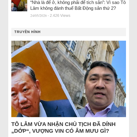
“Nhà là để ở, không phải để tích sản”: Vì sao Tô
Lâm không đánh thuế Bất Động sản thứ 2?
24/05/2026
- 2.426 Views
TRUYỀN HÌNH
TÔ LÂM VỪA NHẬN CHỦ TỊCH ĐÃ DÍNH
„DỚP“, VƯỢNG VIN CÓ ÂM MƯU GÌ?