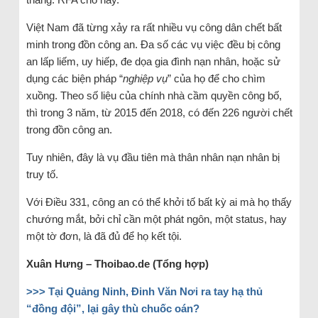
Việt Nam đã từng xảy ra rất nhiều vụ công dân chết bất
minh trong đồn công an. Đa số các vụ việc đều bị công
an lấp liếm, uy hiếp, đe dọa gia đình nạn nhân, hoặc sử
dụng các biện pháp “
nghiệp vụ
” của họ để cho chìm
xuồng. Theo số liệu của chính nhà cầm quyền công bố,
thì trong 3 năm, từ 2015 đến 2018, có đến 226 người chết
trong đồn công an.
Tuy nhiên, đây là vụ đầu tiên mà thân nhân nạn nhân bị
truy tố.
Với Điều 331, công an có thể khởi tố bất kỳ ai mà họ thấy
chướng mắt, bởi chỉ cần một phát ngôn, một status, hay
một tờ đơn, là đã đủ để họ kết tội.
Xuân Hưng – Thoibao.de (Tổng hợp)
>>> Tại Quảng Ninh, Đinh Văn Nơi ra tay hạ thủ
“đồng đội”, lại gây thù chuốc oán?