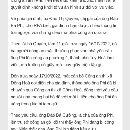
Công an tỉnh Phú Yên kết thúc kiểm tra, xác minh và ra
quyết định không khởi tố vụ án hình sự đối với vụ việc.
Về phía gia đình, bà Đào Thị Quyên, chị gái của ông Đào
Bá Phi, cho RFA biết, gia đình nhận được nhiều thông tin
trái ngược với những điều mà phía công an đưa ra.
Theo lời bà Quyên, tầm 11 giờ trưa ngày 16/10/2022, có
ba người công an mặc thường phục vào nhà yêu cầu
ông Phi lên công an phường 4, thành phố Tuy Hoà làm
việc, mà không có giấy mời hay giấy triệu tập gì.
Đến trưa ngày 17/10/2022, một cán bộ Công an thị xã
Đông Hoà gọi điện cho gia đình, thông báo ông Phi đã bị
chuyển qua Công an thị xã Đông Hoà, đồng thời yêu cầu
người nhà mang hai bộ đồ với một ít tiền cho ông Phi ăn
uống trong lúc bị tạm giữ.
Theo yêu cầu, ông Đào Bá Cường, là cha của ông Phi,
lên trụ sở công an gởi đồ thì thấy ông Phi đang bị còng
tay. Nhìn thấy cha, ông Phi lớn tiếng kêu cứu.