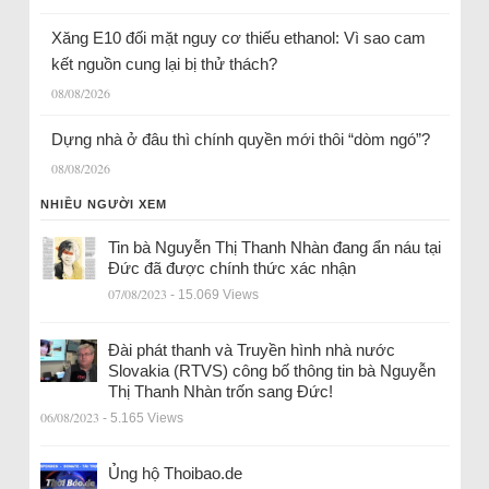
Xăng E10 đối mặt nguy cơ thiếu ethanol: Vì sao cam
kết nguồn cung lại bị thử thách?
08/08/2026
Dựng nhà ở đâu thì chính quyền mới thôi “dòm ngó”?
08/08/2026
NHIỀU NGƯỜI XEM
Tin bà Nguyễn Thị Thanh Nhàn đang ẩn náu tại
Đức đã được chính thức xác nhận
07/08/2023
- 15.069 Views
Đài phát thanh và Truyền hình nhà nước
Slovakia (RTVS) công bố thông tin bà Nguyễn
Thị Thanh Nhàn trốn sang Đức!
06/08/2023
- 5.165 Views
Ủng hộ Thoibao.de