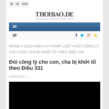
08
08
2026
HOME
2023
MAI
2
PHÁP LUẬT
ĐÒI CÔNG LÝ
CHO CON, CHA BỊ KHỞI TỐ THEO ĐIỀU 331
Đòi công lý cho con, cha bị khởi tố
theo Điều 331
02/05/2023
|