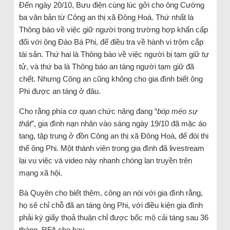
Đến ngày 20/10, Bưu điện cùng lúc gởi cho ông Cường
ba văn bản từ Công an thị xã Đông Hoà. Thứ nhất là
Thông báo về việc giữ người trong trường hợp khẩn cấp
đối với ông Đào Bá Phi, để điều tra về hành vi trộm cắp
tài sản. Thứ hai là Thông báo về việc người bị tạm giữ tự
tử, và thứ ba là Thông báo an táng người tạm giữ đã
chết. Nhưng Công an cũng không cho gia đình biết ông
Phi được an táng ở đâu.
Cho rằng phía cơ quan chức năng đang “
bóp méo sự
thật
”, gia đình nạn nhân vào sáng ngày 19/10 đã mặc áo
tang, tập trung ở đồn Công an thị xã Đông Hoà, để đòi thi
thể ông Phi. Một thành viên trong gia đình đã livestream
lại vụ việc và video này nhanh chóng lan truyền trên
mạng xã hội.
Bà Quyên cho biết thêm, công an nói với gia đình rằng,
họ sẽ chỉ chỗ đã an táng ông Phi, với điều kiện gia đình
phải ký giấy thoả thuận chỉ được bốc mộ cải táng sau 36
tháng. RFA cho hay.