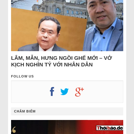
LÂM, MẪN, HƯNG NGỒI GHẾ MỚI – VỞ
KỊCH NGHÌN TỶ VỚI NHÂN DÂN
FOLLOW US
CHÂM BIẾM