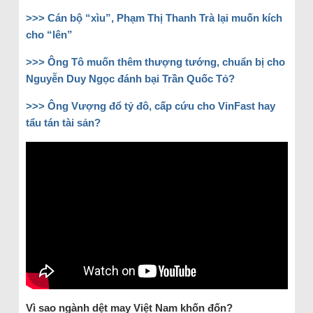
>>> Cán bộ “xìu”, Phạm Thị Thanh Trà lại muốn kích
cho “lên”
>>> Ông Tô muốn thêm thượng tướng, chuẩn bị cho
Nguyễn Duy Ngọc đánh bại Trần Quốc Tỏ?
>>> Ông Vượng đổ tỷ đô, cấp cứu cho VinFast hay
tẩu tán tài sản?
Vì sao ngành dệt may Việt Nam khốn đốn?