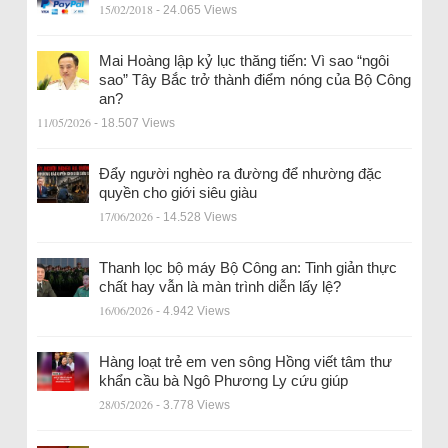
15/02/2018
- 24.065 Views
Mai Hoàng lập kỷ lục thăng tiến: Vì sao “ngôi
sao” Tây Bắc trở thành điểm nóng của Bộ Công
an?
11/05/2026
- 18.507 Views
Đẩy người nghèo ra đường để nhường đặc
quyền cho giới siêu giàu
17/06/2026
- 14.528 Views
Thanh lọc bộ máy Bộ Công an: Tinh giản thực
chất hay vẫn là màn trình diễn lấy lệ?
16/06/2026
- 4.942 Views
Hàng loạt trẻ em ven sông Hồng viết tâm thư
khẩn cầu bà Ngô Phương Ly cứu giúp
28/05/2026
- 3.778 Views