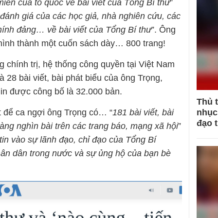
iền của tổ quốc về bài viết của Tổng Bí thư
”
 đánh giá của các học giả, nhà nghiên cứu, các
hính đảng… về bài viết của Tổng Bí thư
”. Ông
ể hình thành một cuốn sách dày… 800 trang!
 chính trị, hệ thống công quyền tại Việt Nam
 và 28 bài viết, bài phát biểu của ông Trọng,
 in được công bố là 32.000 bản.
Thủ 
nhục 
t để ca ngợi ông Trọng có… “
181 bài viết, bài
đạo 
hàng nghìn bài trên các trang báo, mạng xã hội
”
tin vào sự lãnh đạo, chỉ đạo của Tổng Bí
ân dân trong nước và sự ủng hộ của bạn bè