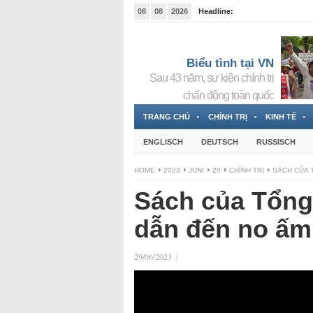
08
08
2026
Headline:
Đài phát thanh và Truyền hình nhà nước Slovakia (
Đức!
3 Jahren ago
Biểu tình tại VN
Sau 43 năm, sự kiện chính trị
chấn động toàn quốc
TRANG CHỦ
CHÍNH TRỊ
KINH TẾ
ENGLISCH
DEUTSCH
RUSSISCH
HOME
2023
JUNI
29
CHÍNH TRỊ
SÁCH CỦA 
Sách của Tổng 
dẫn đến no ấ
29/06/2023
|