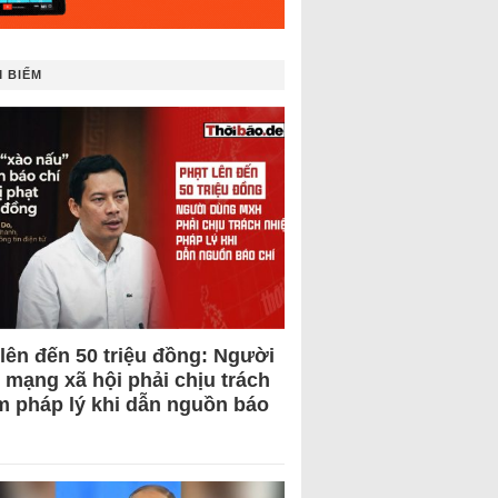
 BIẾM
 lên đến 50 triệu đồng: Người
 mạng xã hội phải chịu trách
m pháp lý khi dẫn nguồn báo