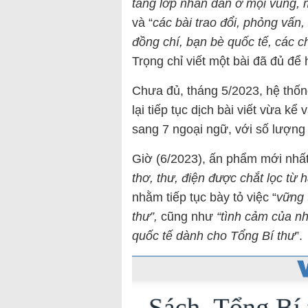
tầng lớp nhân dân ở mọi vùng, m
và “
các bài trao đổi, phỏng vấn,
đồng chí, bạn bè quốc tế, các c
Trọng chỉ viết một bài đã đủ đ
Chưa đủ, tháng 5/2023, hệ thống
lại tiếp tục dịch bài viết vừa kể
sang 7 ngoại ngữ, với số lượng
Giờ (6/2023), ấn phẩm mới nhấ
thơ, thư, điện được chắt lọc từ 
nhằm tiếp tục bày tỏ việc “
vững 
thư”,
cũng như
“tình cảm của nh
quốc tế dành cho Tổng Bí thư
”.