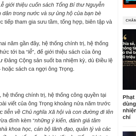
Lễ giới thiệu cuốn sách Tổng Bí thư Nguyễn
n dân trong nước và sự ủng hộ của bạn bè
CHÂM
ực tiếp tham gia sưu tầm, tổng hợp, biên tập và
 hai năm gần đây, hệ thống chính trị, hệ thống
hức tới ba “
lễ
”, để giới thiệu sách của ông
ư Đảng Cộng sản suốt ba nhiệm kỳ, dù Điều lệ
 hoặc sách ca ngợi ông Trọng.
 hệ thống chính trị, hệ thống công quyền tại
Phạt
t bài viết của ông Trọng khoảng nửa năm trước
dùng
nhiệ
ực tiễn về Chủ nghĩa Xã hội và con đường đi lên
chí
 vừa đính kèm “
những ý kiến, đánh giá tâm
nhà khoa học, cán bộ lãnh đạo, quản lý và các