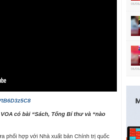
08/08
08/08
rVtB6D3z5C8
n VOA có bài “Sách, Tổng Bí thư và “nào
ừa phối hợp với Nhà xuất bản Chính trị quốc