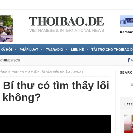
RTVS) công bố thông tin bà Nguyễn Thị Thanh Nhàn trốn sang
XÃ HỘI
PHÁP LUẬT
TV&RADIO
LIÊN HỆ
TÀI TRỢ CHO THOIBAO.D
CHINESISCH
F
TỔNG BÍ THƯ CÓ TÌM THẤY LỐI DẪN ĐẾN NO ẤM KHÔNG?
SEARC
Bí thư có tìm thấy lối
m không?
LAT