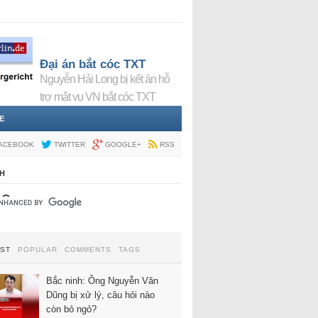
Đại án bắt cóc TXT
Nguyễn Hải Long bị kết án hỗ
trợ mật vụ VN bắt cóc TXT
E
ACEBOOK
TWITTER
GOOGLE+
RSS
H
EST
POPULAR
COMMENTS
TAGS
Bắc ninh: Ông Nguyễn Văn
Dũng bị xử lý, câu hỏi nào
còn bỏ ngỏ?