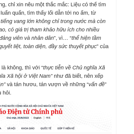
, chỉ xin nêu một thắc mắc: Liệu có thể tìm
luẩn quẩn, tìm thấy lối dẫn tới no ấm, từ
 tiếng vang lớn không chỉ trong nước mà còn
o, có giá trị tham khảo hữu ích cho nhiều
, đảng viên và nhân dân
”, vì… “
thể hiện tầm
 quyết liệt, toàn diện, đầy sức thuyết phục
” của
à không, thì với “
thực tiễn về Chủ nghĩa Xã
hĩa Xã hội ở Việt Nam”
như đã biết, nên xếp
ận”
và tán hươu, tán vượn về những “
vấn đề
”
 hỏi.