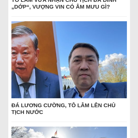
TÔ LÂM VỪA NHẬN CHỦ TỊCH ĐÃ DÍNH
„DỚP“, VƯỢNG VIN CÓ ÂM MƯU GÌ?
ĐÁ LƯƠNG CƯỜNG, TÔ LÂM LÊN CHỦ
TỊCH NƯỚC