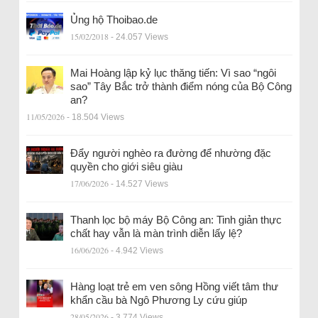
Ủng hộ Thoibao.de
15/02/2018
- 24.057 Views
Mai Hoàng lập kỷ lục thăng tiến: Vì sao “ngôi
sao” Tây Bắc trở thành điểm nóng của Bộ Công
an?
11/05/2026
- 18.504 Views
Đẩy người nghèo ra đường để nhường đặc
quyền cho giới siêu giàu
17/06/2026
- 14.527 Views
Thanh lọc bộ máy Bộ Công an: Tinh giản thực
chất hay vẫn là màn trình diễn lấy lệ?
16/06/2026
- 4.942 Views
Hàng loạt trẻ em ven sông Hồng viết tâm thư
khẩn cầu bà Ngô Phương Ly cứu giúp
28/05/2026
- 3.774 Views