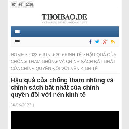
07
08
2026
HOME
2023
JUNI
30
KINH TẾ
HẬU QUẢ CỦA
CHỐNG THAM NHŨNG VÀ CHÍNH SÁCH BẤT NHẤT
CỦA CHÍNH QUYỀN ĐỐI VỚI NỀN KINH TẾ
Hậu quả của chống tham nhũng và
chính sách bất nhất của chính
quyền đối với nền kinh tế
30/06/2023
|