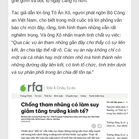
ghê gớm và bộc lộ ngày càng rõ hơn.
Tác giả dẫn lời ông Tô Ân Xô, người phát ngôn Bộ Công
an Việt Nam, cho biết trong một cuộc trả lời phỏng vấn
báo chí mới đây, rằng, tình hình tham nhũng vẫn rất
nghiêm trọng. Và ông Xô nhấn mạnh tính chất vụ việc:
“
Qua các vụ án tham nhũng gần đây cho thấy có sự liên
kết, ăn chia tập thể rất rõ. Các vụ án này không chỉ có
một vài cá nhân hay một nhóm nhỏ mà hình thành nên
những đường dây liên kết, có tính tổ chức, tính trên dưới
và sự phân phối trong ăn chia để tồn tại
.”