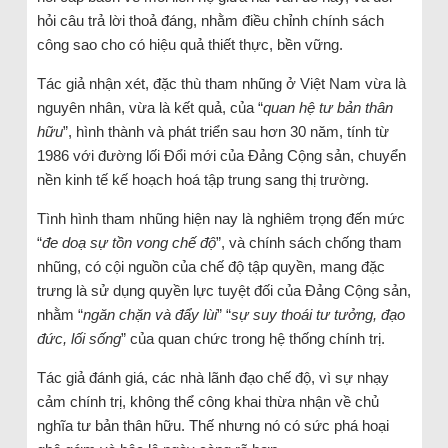
hỏi câu trả lời thoả đáng, nhằm điều chỉnh chính sách
công sao cho có hiệu quả thiết thực, bền vững.
Tác giả nhận xét, đặc thù tham nhũng ở Việt Nam vừa là
nguyên nhân, vừa là kết quả, của “
quan hệ tư bản thân
hữu
”, hình thành và phát triển sau hơn 30 năm, tính từ
1986 với đường lối Đổi mới của Đảng Cộng sản, chuyển
nền kinh tế kế hoạch hoá tập trung sang thị trường.
Tình hình tham nhũng hiện nay là nghiêm trọng đến mức
“
đe doạ sự tồn vong chế độ
”, và chính sách chống tham
nhũng, có cội nguồn của chế độ tập quyền, mang đặc
trưng là sử dụng quyền lực tuyệt đối của Đảng Cộng sản,
nhằm “
ngăn chặn và đẩy lùi
” “
sự suy thoái tư tưởng, đạo
đức, lối sống
” của quan chức trong hệ thống chính trị.
Tác giả đánh giá, các nhà lãnh đạo chế độ, vì sự nhạy
cảm chính trị, không thể công khai thừa nhận về chủ
nghĩa tư bản thân hữu. Thế nhưng nó có sức phá hoại