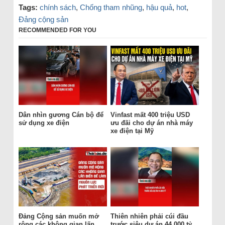
Tags:
chính sách
,
Chống tham nhũng
,
hậu quả
,
hot
,
Đảng cộng sản
RECOMMENDED FOR YOU
Dân nhìn gương Cán bộ để
Vinfast mất 400 triệu USD
sử dụng xe điện
ưu đãi cho dự án nhà máy
xe điện tại Mỹ
Đảng Cộng sản muốn mở
Thiên nhiên phải cúi đầu
rộng các không gian lấn
trước siêu dự án 44.000 tỷ