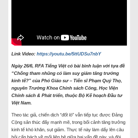
Link Video:
https://youtu.be/5ttUDSu7nbY
Ngày 26/6, RFA Tiếng Việt có bài bình luận với tựa đề
“Chống tham nhũng có làm suy giảm tăng trưởng
kinh tế?” của Phó Giáo sư – Tiến sĩ Phạm Quý Thọ,
nguyên Trưởng Khoa Chính sách Công, Học Viện
Chính sách & Phát triển, thuộc Bộ Kế hoạch Đầu tư
Việt Nam.
Theo tác giả, chiến dịch “
đốt lò
” vẫn tiếp tục được Đảng
Cộng sản thúc đẩy mạnh mẽ, trong bối cảnh tăng trưởng
kinh tế khó khăn, sụt giảm. Thực tế này làm dấy lên câu
hỏi cấp bách về mối liên hệ giữa hai vấn đề này, và đòi