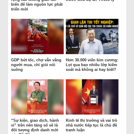
biển để làm nguồn lực phát
triển mới
GDP bứt tốc, chợ vẫn vắng
Hơn 30.000 viên kim cương:
người mua, chỉ giỏi nói
Lọt qua bao nhiêu lớp kiểm
suông
soát mà không ai hay biết?
“Sự kiện, giao dịch, hành
Kinh tế thị trường và vai trò
vi” trên nền tảng số sẽ là
nhà nước tiếp tục là chủ đề
đối tượng định danh mới
tranh luận