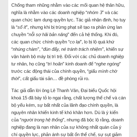
Chống tham nhũng nhằm vào các mối quan hệ thân hữu,
nghĩa là nhằm vào các doanh nghiệp “
nhóm 3
” và các
quan chức lạm dụng quyền lực. Tác giả nhận định, họ tuy
là “
số ít
”, nhưng khi bị trừng phạt sẽ tạo ra phản ứng lan
chuyền “
nỗi sợ hãi bản năng
” đến cả hệ thống. Khi đó,
các quan chức chính quyền “
co lại
”, lo bị lộ quá khứ
“
nhúng chàm
”, “
đùn đẩy, né tránh trách nhiệm
”, khiến sự
vận hành bộ máy bị trì trệ. Đối với các chủ doanh nghiệp
tư nhân, họ cũng “
trì hoãn
” kinh doanh để “
nghe ngóng
”
trước các động thái của chính quyền, “
giấu mình chờ
thời
”, cất giấu tài sản… đề phòng rủi ro.
Tác giả dẫn lời ông Lê Thanh Vân, Đại biểu Quốc hội
khoá 15 đã bày tỏ lo ngại rằng, chất lượng thể chế và cán
bộ yếu kém, sự bất nhất của lãnh đạo chính quyền, là
nguyên nhân khiến kinh tế khó khăn hơn. Dù là ý kiến
của “
người trong hệ thống
”, nhưng đã bộc lộ rằng, doanh
nghiệp đang là nạn nhân của sự không nhất quán của ý
chí quyền lực, phản ánh sự bất ổn thể chế, sự sụt giảm