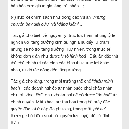
bán hóa đơn giá trị gia tăng trái phép…;
(4)Trục lợi chính sách như trong các vụ án “
những
chuyến bay giải cứu
” và “
đăng kiểm
”…
Tác giả cho biết, về nguyên lý, trục lợi, tham nhũng tỷ lệ
nghịch với tăng trưởng kinh tế, nghĩa là, đẩy lùi tham
nhũng sẽ hỗ trợ tăng trưởng. Tuy nhiên, trong thực tế
không đơn giản như được “
mô hình hoá
”. Dấu ấn đặc thù
thể chế chính trị xác định các hình thức trục lợi khác
nhau, từ đó tác động đến tăng trưởng.
Tác giả cho rằng, trong môi trường thể chế “
thiếu minh
bạch
”, các doanh nghiệp tư nhân buộc phải chấp nhận,
chịu bị “
tống tiền
”, như khoản phí để có được “
ân huệ
” từ
chính quyền. Mặt khác, sự tha hoá trong bộ máy đặc
quyền đặc lợi ở cấp địa phương, trong mỗi “
phi vụ
”
thường khó kiểm soát bởi quyền lực tuyệt đối từ đỉnh
tháp.