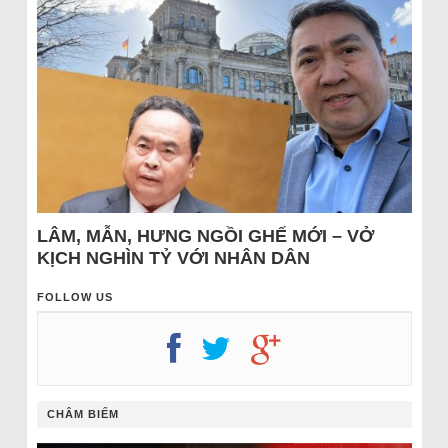
LÂM, MẪN, HƯNG NGỒI GHẾ MỚI – VỞ
KỊCH NGHÌN TỶ VỚI NHÂN DÂN
FOLLOW US
CHÂM BIẾM