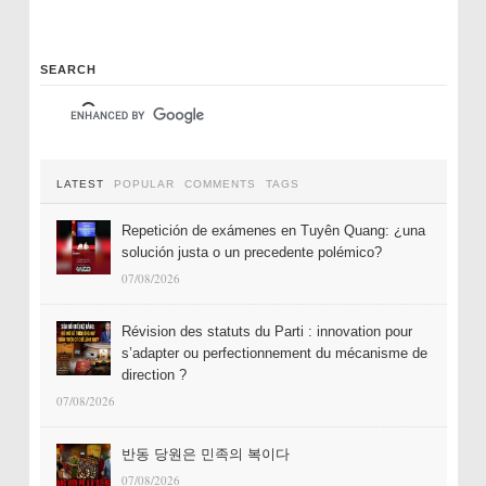
SEARCH
LATEST
POPULAR
COMMENTS
TAGS
Repetición de exámenes en Tuyên Quang: ¿una
solución justa o un precedente polémico?
07/08/2026
Révision des statuts du Parti : innovation pour
s’adapter ou perfectionnement du mécanisme de
direction ?
07/08/2026
반동 당원은 민족의 복이다
07/08/2026