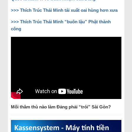
>>> Thích Trúc Thái Minh tái xuất oai hùng hơn xưa
>>> Thích Trúc Thái Minh “buôn lậu” Phật thành
công
Mối thâm thù nào làm Đảng phải “trói” Sài Gòn?