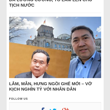
TỊCH NƯỚC
LÂM, MẪN, HƯNG NGỒI GHẾ MỚI – VỞ
KỊCH NGHÌN TỶ VỚI NHÂN DÂN
FOLLOW US