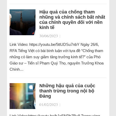
Hậu quả của chống tham
nhũng và chính sách bất nhất
của chính quyền đối với nền
kinh tế
30/06/2023
|
Link Video: https://youtu.be/5ttUDSu7nbY Ngày 26/6,
RFA Tiếng Việt có bài bình luận với tựa đề “Chống tham
nhũng có làm suy giảm tăng trưởng kinh tế?” của Phó
Giáo sư – Tiến sĩ Phạm Quý Thọ, nguyên Trưởng Khoa
Chính…
Những hậu quả của cuộc
thanh trừng trong nội bộ
Đảng
01/02/2023
|
Link Video:https://youtu.be/bJaFNPb7By8 Trong vòng