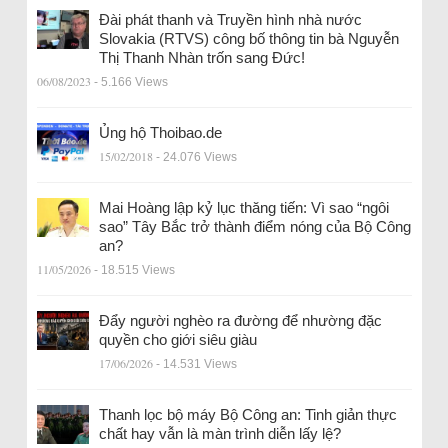
Đài phát thanh và Truyền hình nhà nước
Slovakia (RTVS) công bố thông tin bà Nguyễn
Thị Thanh Nhàn trốn sang Đức!
06/08/2023
- 5.166 Views
Ủng hộ Thoibao.de
15/02/2018
- 24.076 Views
Mai Hoàng lập kỷ lục thăng tiến: Vì sao “ngôi
sao” Tây Bắc trở thành điểm nóng của Bộ Công
an?
11/05/2026
- 18.515 Views
Đẩy người nghèo ra đường để nhường đặc
quyền cho giới siêu giàu
17/06/2026
- 14.531 Views
Thanh lọc bộ máy Bộ Công an: Tinh giản thực
chất hay vẫn là màn trình diễn lấy lệ?