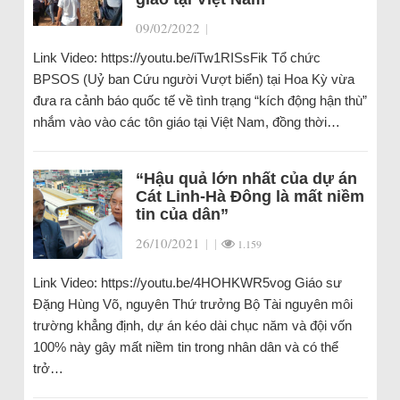
09/02/2022
|
Link Video: https://youtu.be/iTw1RISsFik Tổ chức
BPSOS (Uỷ ban Cứu người Vượt biển) tại Hoa Kỳ vừa
đưa ra cảnh báo quốc tế về tình trạng “kích động hận thù”
nhắm vào vào các tôn giáo tại Việt Nam, đồng thời…
“Hậu quả lớn nhất của dự án
Cát Linh-Hà Đông là mất niềm
tin của dân”
26/10/2021
|
|
1.159
Link Video: https://youtu.be/4HOHKWR5vog Giáo sư
Đặng Hùng Võ, nguyên Thứ trưởng Bộ Tài nguyên môi
trường khẳng định, dự án kéo dài chục năm và đội vốn
100% này gây mất niềm tin trong nhân dân và có thể
trở…