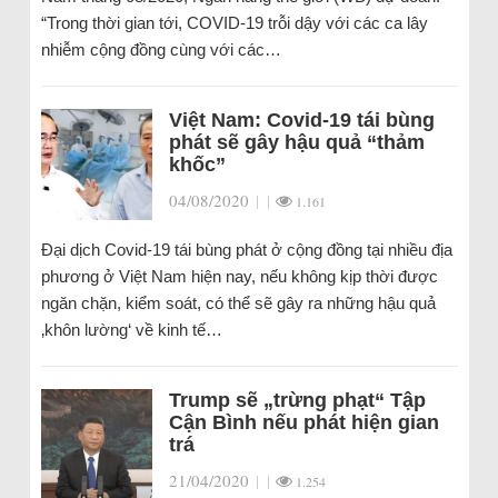
“Trong thời gian tới, COVID-19 trỗi dậy với các ca lây
nhiễm cộng đồng cùng với các…
Việt Nam: Covid-19 tái bùng
phát sẽ gây hậu quả “thảm
khốc”
04/08/2020
|
|
1.161
Đại dịch Covid-19 tái bùng phát ở cộng đồng tại nhiều địa
phương ở Việt Nam hiện nay, nếu không kịp thời được
ngăn chặn, kiểm soát, có thể sẽ gây ra những hậu quả
‚khôn lường‘ về kinh tế…
Trump sẽ „trừng phạt“ Tập
Cận Bình nếu phát hiện gian
trá
21/04/2020
|
|
1.254