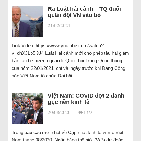
Ra Luật hải cảnh – TQ đuổi
quân đội VN vào bờ
21/02/2021
|
Link Video: https://www.youtube.com/watch?
v=dhXJLp5l3J4 Luật Hải cảnh mới cho phép tàu hải giám
bắn tàu bè nước ngoài do Quốc hội Trung Quốc thông
qua hôm 22/01/2021, chỉ vài ngày trước khi Đảng Cộng
sản Việt Nam tổ chức Đại hội…
Việt Nam: COVID đợt 2 đánh
gục nền kinh tế
20/08/2020
|
|
1.728
Trong báo cáo mới nhất về Cập nhật kinh tế vĩ mô Việt
Nam tháng 08/2020, Ngân hàng thế giới (WB) dự đoán: