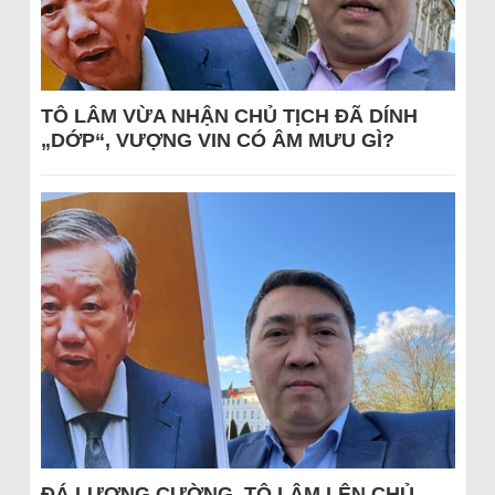
TÔ LÂM VỪA NHẬN CHỦ TỊCH ĐÃ DÍNH
„DỚP“, VƯỢNG VIN CÓ ÂM MƯU GÌ?
ĐÁ LƯƠNG CƯỜNG, TÔ LÂM LÊN CHỦ