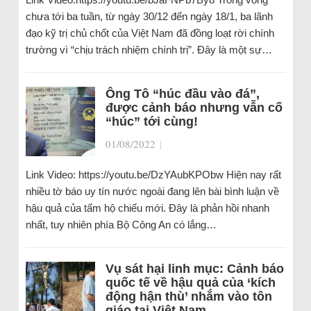
chưa tới ba tuần, từ ngày 30/12 đến ngày 18/1, ba lãnh
đạo kỹ trị chủ chốt của Việt Nam đã đồng loạt rời chính
trường vì “chịu trách nhiệm chính trị”. Đây là một sự…
Ông Tô “húc đầu vào đá”,
được cảnh báo nhưng vẫn cố
“húc” tới cùng!
01/08/2022
|
Link Video: https://youtu.be/DzYAubKPObw Hiện nay rất
nhiều tờ báo uy tín nước ngoài đang lên bài bình luận về
hậu quả của tấm hộ chiếu mới. Đây là phản hồi nhanh
nhất, tuy nhiên phía Bộ Công An có lắng…
Vụ sát hại linh mục: Cảnh báo
quốc tế về hậu quả của ‘kích
động hận thù’ nhắm vào tôn
giáo tại Việt Nam