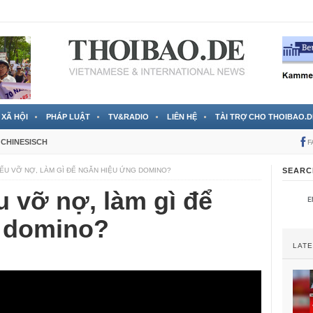
 đã được chính thức xác nhận
3 Jahren ago
XÃ HỘI
PHÁP LUẬT
TV&RADIO
LIÊN HỆ
TÀI TRỢ CHO THOIBAO.D
CHINESISCH
F
IẾU VỠ NỢ, LÀM GÌ ĐỂ NGĂN HIỆU ỨNG DOMINO?
SEARC
u vỡ nợ, làm gì để
 domino?
LAT