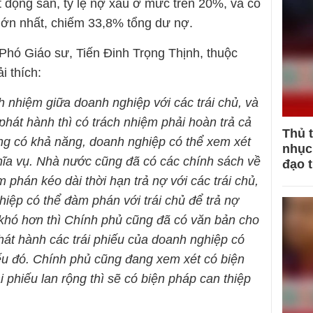
t động sản, tỷ lệ nợ xấu ở mức trên 20%, và có
 lớn nhất, chiếm 33,8% tổng dư nợ.
 Phó Giáo sư, Tiến Đinh Trọng Thịnh, thuộc
i thích:
ch nhiệm giữa doanh nghiệp với các trái chủ, và
phát hành thì có trách nhiệm phải hoàn trả cả
Thủ 
ông có khả năng, doanh nghiệp có thể xem xét
nhục 
ghĩa vụ. Nhà nước cũng đã có các chính sách về
đạo 
phán kéo dài thời hạn trả nợ với các trái chủ,
iệp có thể đàm phán với trái chủ để trả nợ
 khó hơn thì Chính phủ cũng đã có văn bản cho
át hành các trái phiếu của doanh nghiệp có
iếu đó. Chính phủ cũng đang xem xét có biện
 phiếu lan rộng thì sẽ có biện pháp can thiệp