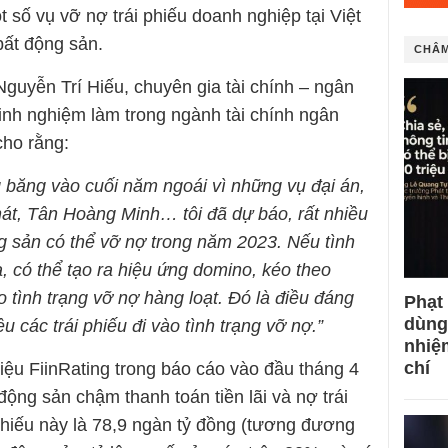
 số vụ vỡ nợ trái phiếu doanh nghiệp tại Việt
bất động sản.
CHÂM
guyễn Trí Hiếu, chuyên gia tài chính – ngân
inh nghiệm làm trong ngành tài chính ngân
cho rằng:
ng băng vào cuối năm ngoái vì những vụ đại án,
hát, Tân Hoàng Minh… tôi đã dự báo, rất nhiều
g sản có thể vỡ nợ trong năm 2023. Nếu tình
a, có thể tạo ra hiệu ứng domino, kéo theo
o tình trạng vỡ nợ hàng loạt. Đó là điều đáng
Phạt
dùng
u các trái phiếu đi vào tình trạng vỡ nợ.”
nhiệ
chí
iệu FiinRating trong báo cáo vào đầu tháng 4
ộng sản chậm thanh toán tiền lãi và nợ trái
i phiếu này là 78,9 ngàn tỷ đồng (tương đương