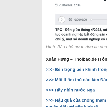
Hình: Báo nhà nước đưa tin doa
Xuân Hưng – Thoibao.de (Tổ
>>> Bên trọng bên khinh tron
>>> Mối thâm thù nào làm Đản
>>> Hãy nhìn nước Nga
>>> Hậu quả của chống tham 
quyền đối với nền kinh tế