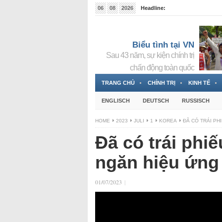
06
08
2026
Headline:
Tin bà Nguyễn Thị Thanh Nhàn đang ẩn náu tại Đức
Biểu tình tại VN
Sau 43 năm, sự kiện chính trị
chấn động toàn quốc
TRANG CHỦ
CHÍNH TRỊ
KINH TẾ
ENGLISCH
DEUTSCH
RUSSISCH
HOME
2023
JULI
1
KOREA
ĐÃ CÓ TRÁI PH
Đã có trái phiế
ngăn hiệu ứng
01/07/2023
|