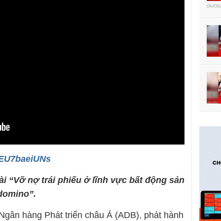
06/08
/qEU7baeiUNs
ài “Vỡ nợ trái phiếu ở lĩnh vực bất động sản
 domino”.
Ngân hàng Phát triển châu Á (ADB), phát hành