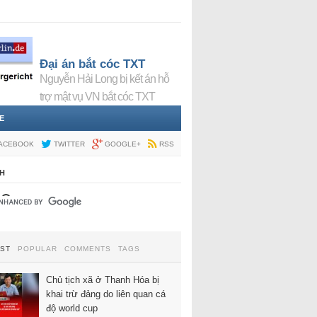
Đại án bắt cóc TXT
Nguyễn Hải Long bị kết án hỗ
trợ mật vụ VN bắt cóc TXT
E
ACEBOOK
TWITTER
GOOGLE+
RSS
H
EST
POPULAR
COMMENTS
TAGS
Chủ tịch xã ở Thanh Hóa bị
khai trừ đảng do liên quan cá
độ world cup