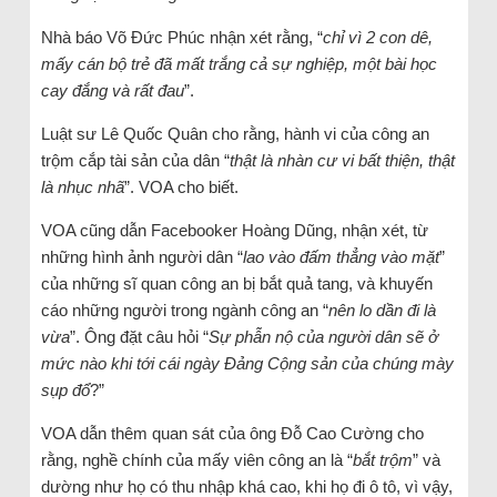
Nhà báo Võ Đức Phúc nhận xét rằng, “
chỉ vì 2 con dê,
mấy cán bộ trẻ đã mất trắng cả sự nghiệp, một bài học
cay đắng và rất đau
”.
Luật sư Lê Quốc Quân cho rằng, hành vi của công an
trộm cắp tài sản của dân “
thật là nhàn cư vi bất thiện, thật
là nhục nhã
”. VOA cho biết.
VOA cũng dẫn Facebooker Hoàng Dũng, nhận xét, từ
những hình ảnh người dân “
lao vào đấm thẳng vào mặt
”
của những sĩ quan công an bị bắt quả tang, và khuyến
cáo những người trong ngành công an “
nên lo dần đi là
vừa
”. Ông đặt câu hỏi “
Sự phẫn nộ của người dân sẽ ở
mức nào khi tới cái ngày Đảng Cộng sản của chúng mày
sụp đổ
?”
VOA dẫn thêm quan sát của ông Đỗ Cao Cường cho
rằng, nghề chính của mấy viên công an là “
bắt trộm
” và
dường như họ có thu nhập khá cao, khi họ đi ô tô, vì vậy,