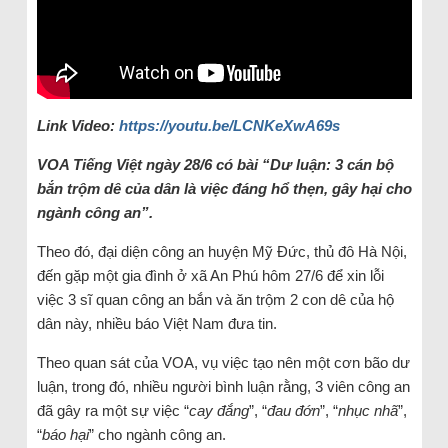
Link Video:
https://youtu.be/LCNKeXwA69s
VOA Tiếng Việt ngày 28/6 có bài “Dư luận: 3 cán bộ
bắn trộm dê của dân là việc đáng hổ thẹn, gây hại cho
ngành công an”.
Theo đó, đại diện công an huyện Mỹ Đức, thủ đô Hà Nội,
đến gặp một gia đình ở xã An Phú hôm 27/6 để xin lỗi
việc 3 sĩ quan công an bắn và ăn trộm 2 con dê của hộ
dân này, nhiều báo Việt Nam đưa tin.
Theo quan sát của VOA, vụ việc tạo nên một cơn bão dư
luận, trong đó, nhiều người bình luận rằng, 3 viên công an
đã gây ra một sự việc “
cay đắng
”, “
đau đớn
”, “
nhục nhã
”,
“
báo hại
” cho ngành công an.