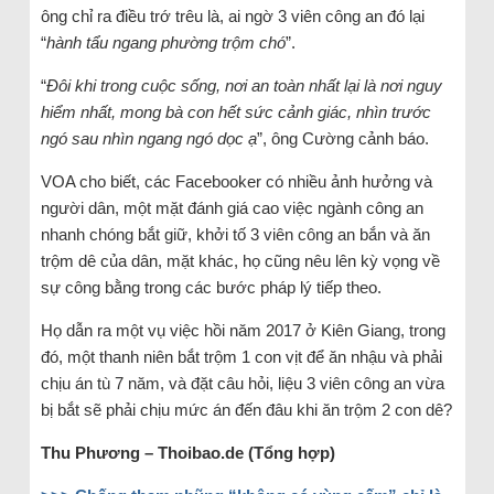
ông chỉ ra điều trớ trêu là, ai ngờ 3 viên công an đó lại
“
hành tẩu ngang phường trộm chó
”.
“
Đôi khi trong cuộc sống, nơi an toàn nhất lại là nơi nguy
hiểm nhất, mong bà con hết sức cảnh giác, nhìn trước
ngó sau nhìn ngang ngó dọc ạ
”, ông Cường cảnh báo.
VOA cho biết, các Facebooker có nhiều ảnh hưởng và
người dân, một mặt đánh giá cao việc ngành công an
nhanh chóng bắt giữ, khởi tố 3 viên công an bắn và ăn
trộm dê của dân, mặt khác, họ cũng nêu lên kỳ vọng về
sự công bằng trong các bước pháp lý tiếp theo.
Họ dẫn ra một vụ việc hồi năm 2017 ở Kiên Giang, trong
đó, một thanh niên bắt trộm 1 con vịt để ăn nhậu và phải
chịu án tù 7 năm, và đặt câu hỏi, liệu 3 viên công an vừa
bị bắt sẽ phải chịu mức án đến đâu khi ăn trộm 2 con dê?
Thu Phương – Thoibao.de (Tổng hợp)