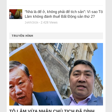
“Nhà là để ở, không phải để tích sản”: Vì sao Tô
Lâm không đánh thuế Bất Động sản thứ 2?
24/05/2026
- 2.428 Views
TRUYỀN HÌNH
TÔ LÂM VỪA NHẬN CHỦ TỊCH ĐÃ DÍNH