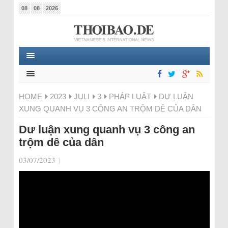
08
08
2026
HOME
2023
JULI
3
PHÁP LUẬT
DƯ LUẬN
XUNG QUANH VỤ 3 CÔNG AN TRỘM DÊ CỦA DÂN
Dư luận xung quanh vụ 3 công an
trộm dê của dân
03/07/2023
|