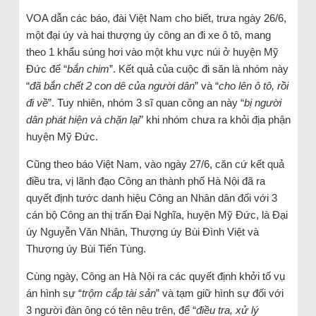
VOA dẫn các báo, đài Việt Nam cho biết, trưa ngày 26/6,
một đại úy và hai thượng úy công an đi xe ô tô, mang
theo 1 khẩu súng hơi vào một khu vực núi ở huyện Mỹ
Đức để “
bắn chim
”. Kết quả của cuộc đi săn là nhóm này
“
đã bắn chết 2 con dê của người dân
” và “
cho lên ô tô, rồi
đi về
”. Tuy nhiên, nhóm 3 sĩ quan công an này “
bị người
dân phát hiện và chặn lại
” khi nhóm chưa ra khỏi địa phận
huyện Mỹ Đức.
Cũng theo báo Việt Nam, vào ngày 27/6, căn cứ kết quả
điều tra, vị lãnh đạo Công an thành phố Hà Nội đã ra
quyết định tước danh hiệu Công an Nhân dân đối với 3
cán bộ Công an thị trấn Đại Nghĩa, huyện Mỹ Đức, là Đại
úy Nguyễn Văn Nhân, Thượng úy Bùi Đình Việt và
Thượng úy Bùi Tiến Tùng.
Cùng ngày, Công an Hà Nội ra các quyết định khởi tố vụ
án hình sự “
trộm cắp tài sản
” và tạm giữ hình sự đối với
3 người đàn ông có tên nêu trên, để “
điều tra, xử lý