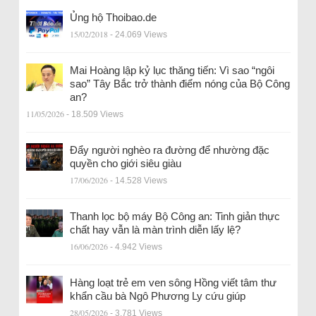
Ủng hộ Thoibao.de
15/02/2018
- 24.069 Views
Mai Hoàng lập kỷ lục thăng tiến: Vì sao “ngôi
sao” Tây Bắc trở thành điểm nóng của Bộ Công
an?
11/05/2026
- 18.509 Views
Đẩy người nghèo ra đường để nhường đặc
quyền cho giới siêu giàu
17/06/2026
- 14.528 Views
Thanh lọc bộ máy Bộ Công an: Tinh giản thực
chất hay vẫn là màn trình diễn lấy lệ?
16/06/2026
- 4.942 Views
Hàng loạt trẻ em ven sông Hồng viết tâm thư
khẩn cầu bà Ngô Phương Ly cứu giúp
28/05/2026
- 3.781 Views