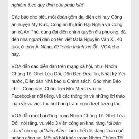
nghiêm theo quy định của pháp luật
”.
Các báo cho biết, một đoàn gồm đại diện chỉ huy Công
an huyện Mỹ Đức, Công an thị trấn Đại Nghĩa và Công
an xã An Phú, cùng đại diện chính quyền địa phương, đã
đến nhà người dân có tên viết tắt là Nguyễn Văn X., 40
tuổi, ở thôn Ái Nàng, để “
chân thành xin lỗi
”. VOA cho
hay.
VOA dẫn các diễn đàn trên mạng xã hội, như: Nhóm
Chúng Tôi Ghét Lừa Dối, Dân Đen Đưa Tin, Nhật ký Yêu
nước, Diễn đàn Nhà báo & Chính sách, Góc nhìn Báo
chí – Công dân, Chân Trời Mới Media và các
Facebooker nổi tiếng, về các thông tin và những lời thảo
luận về vụ việc thu hút hàng trăm ngàn lượt tương tác.
VOA dẫn một bài đăng trong Nhóm Chúng Tôi Ghét Lừa
Dối, nói rằng, vụ việc 3 viên công an khai rằng, “
đi bắn
chim
” nhưng lại “
bắn nhầm
” làm chết dê, đang “
báo hại
”
ngành công an. Một số bài khác trong Nhóm Chúng Tôi