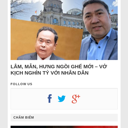
LÂM, MẪN, HƯNG NGỒI GHẾ MỚI – VỞ
KỊCH NGHÌN TỶ VỚI NHÂN DÂN
FOLLOW US
CHÂM BIẾM