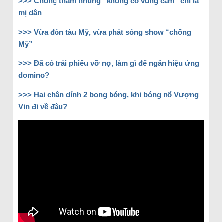
>>>
Chống tham nhũng “không có vùng cấm” chỉ là
mị dân
>>>
Vừa đón tàu Mỹ, vừa phát sóng show “chống
Mỹ”
>>>
Đã có trái phiếu vỡ nợ, làm gì để ngăn hiệu ứng
domino?
>>>
Hai chân dính 2 bong bóng, khi bóng nổ Vượng
Vin đi về đâu?