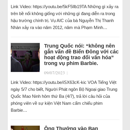
Link Video: https://youtu.be/5kF5Ilb19TA Những gì xảy ra
trên bề nổi không giống với những gì đang diễn ra trong
hậu trường chính trị. Vụ AIC của bà Nguyễn Thị Thanh
Nhàn xảy ra vào năm 2012, năm mà Phạm Minh…
Trung Quốc nói: “không nên
gắn vấn đề Biển Đông với các
hoạt động trao đổi văn hóa”
trong vụ phim Barbie.
09/07/2023
|
Link Video: https://youtu.be/iSX63cK-kic VOA Tiếng Việt
ngày 5/7 cho biết, Người Phát ngôn Bộ Ngoại giao Trung
Quốc Mao Ninh hôm thứ Ba (4/7), trả lời câu hỏi của
phóng viên về sự kiện Việt Nam cấm chiếu phim
Barbie…
Ông Thưởng vào Ban