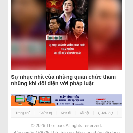
Sự nhục nhã của những quan chức tham
nhũng khi đối diện với pháp luật
Trang chủ
Chính trị
Kinh tế
Xã hội
QUÂN SỰ
© 2026
Thời báo
. All rights reserved.
Bản quyền @2025 Thời báo.de. Mọi sao chép nội dung