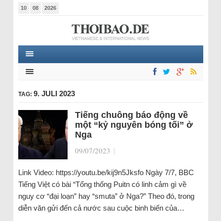
10
08
2026
9. JULI 2023
TAG:
Tiếng chuông báo động về
một “kỷ nguyên bóng tối” ở
Nga
09/07/2023
|
Link Video: https://youtu.be/kij9n5Jksfo Ngày 7/7, BBC
Tiếng Việt có bài “Tổng thống Puitn có linh cảm gì về
nguy cơ “đại loạn” hay “smuta” ở Nga?” Theo đó, trong
diễn văn gửi đến cả nước sau cuộc binh biến của…