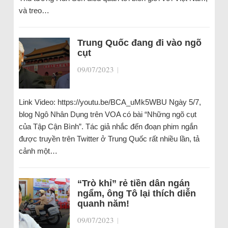
và treo…
Trung Quốc đang đi vào ngõ
cụt
09/07/2023
|
Link Video: https://youtu.be/BCA_uMk5WBU Ngày 5/7,
blog Ngô Nhân Dụng trên VOA có bài “Những ngõ cụt
của Tập Cận Bình”. Tác giả nhắc đến đoạn phim ngắn
được truyền trên Twitter ở Trung Quốc rất nhiều lần, tả
cảnh một…
“Trò khỉ” rẻ tiền dân ngán
ngẩm, ông Tô lại thích diễn
quanh năm!
09/07/2023
|