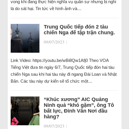
vong khi đang thực hiện nghĩa vụ quân sự nhưng bị nghi
là do sát hại. Tin tức về hình ảnh và…
Trung Quốc tiếp đón 2 tàu
chiến Nga để tập trận chung.
09/07/2023
|
Link Video: https://youtu.be/wBi8Qw1Afj0 Theo VOA
Tiếng Việt đưa tin ngày 6/7, Trung Quốc tiếp đón hai tàu
chiến Nga sau khi hai tàu này đi ngang Đài Loan và Nhật
Bản. Các tàu này dự kiến sẽ tổ chức một…
“Khúc xương” AIC Quảng
Ninh quả “khó gặm”, ông Tô
bất lực, Đinh Văn Nơi đầu
hàng?
09/07/2023
|