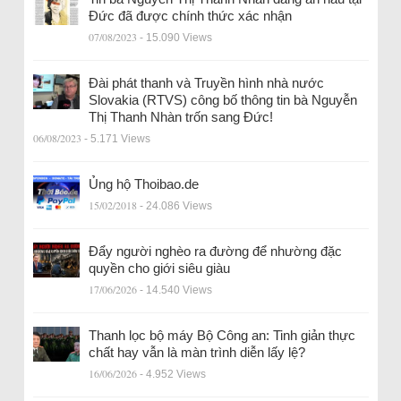
Đức đã được chính thức xác nhận
07/08/2023
- 15.090 Views
Đài phát thanh và Truyền hình nhà nước
Slovakia (RTVS) công bố thông tin bà Nguyễn
Thị Thanh Nhàn trốn sang Đức!
06/08/2023
- 5.171 Views
Ủng hộ Thoibao.de
15/02/2018
- 24.086 Views
Đẩy người nghèo ra đường để nhường đặc
quyền cho giới siêu giàu
17/06/2026
- 14.540 Views
Thanh lọc bộ máy Bộ Công an: Tinh giản thực
chất hay vẫn là màn trình diễn lấy lệ?
16/06/2026
- 4.952 Views