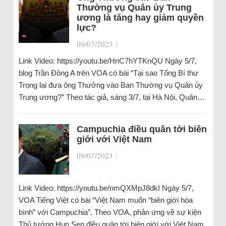
Thường vụ Quân ủy Trung
ương là tăng hay giảm quyền
lực?
09/07/2023
|
Link Video: https://youtu.be/HnC7hYTKnQU Ngày 5/7,
blog Trần Đông A trên VOA có bài “Tại sao Tổng Bí thư
Trọng lại đưa ông Thưởng vào Ban Thường vụ Quân ủy
Trung ương?” Theo tác giả, sáng 3/7, tại Hà Nội, Quân…
Campuchia điều quân tới biên
giới với Việt Nam
09/07/2023
|
Link Video: https://youtu.be/nmQXMpJ8dkI Ngày 5/7,
VOA Tiếng Việt có bài “Việt Nam muốn “biên giới hòa
bình” với Campuchia”. Theo VOA, phản ứng về sự kiện
Thủ tướng Hun Sen điều quân tới biên giới với Việt Nam,