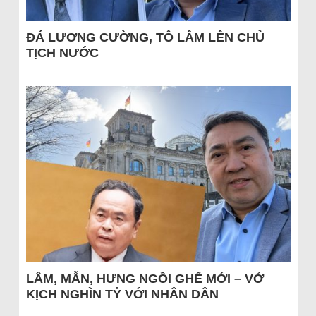
ĐÁ LƯƠNG CƯỜNG, TÔ LÂM LÊN CHỦ
TỊCH NƯỚC
LÂM, MẪN, HƯNG NGỒI GHẾ MỚI – VỞ
KỊCH NGHÌN TỶ VỚI NHÂN DÂN