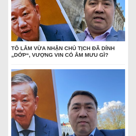
TÔ LÂM VỪA NHẬN CHỦ TỊCH ĐÃ DÍNH
„DỚP“, VƯỢNG VIN CÓ ÂM MƯU GÌ?