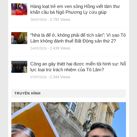
Hàng loạt trẻ em ven sông Hồng viết tâm thư
khẩn cầu bà Ngô Phương Ly cứu giúp
28/05/2026
- 3.792 Views
“Nhà là để ở, không phải để tích sản”: Vì sao Tô
Lâm không đánh thuế Bất Động sản thứ 2?
24/05/2026
- 2.439 Views
Công an gây thiệt hại được miễn tội hình sự: Nỗ
lực loại trừ trách nhiệm của Tô Lâm?
07/07/2026
- 2.344 Views
TRUYỀN HÌNH