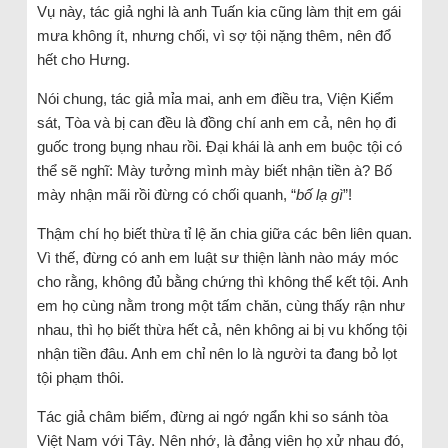
Vụ này, tác giả nghi là anh Tuấn kia cũng làm thịt em gái
mưa không ít, nhưng chối, vì sợ tội nặng thêm, nên đổ
hết cho Hưng.
Nói chung, tác giả mỉa mai, anh em điều tra, Viện Kiểm
sát, Tòa và bị can đều là đồng chí anh em cả, nên họ đi
guốc trong bụng nhau rồi. Đại khái là anh em buộc tội có
thể sẽ nghĩ: Mày tưởng mình mày biết nhận tiền à? Bố
mày nhận mãi rồi đừng có chối quanh, “
bố lạ gì
”!
Thậm chí họ biết thừa tỉ lệ ăn chia giữa các bên liên quan.
Vì thế, đừng có anh em luật sư thiện lành nào máy móc
cho rằng, không đủ bằng chứng thì không thể kết tội. Anh
em họ cùng nằm trong một tấm chăn, cùng thấy rận như
nhau, thì họ biết thừa hết cả, nên không ai bị vu khống tội
nhận tiền đâu. Anh em chỉ nên lo là người ta đang bỏ lọt
tội phạm thôi.
Tác giả châm biếm, đừng ai ngớ ngẩn khi so sánh tòa
Việt Nam với Tây. Nên nhớ, là đảng viên họ xử nhau đó,