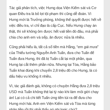
Tác giả phân tích, việc Hưng dọa Viện Kiểm sát và Cơ
quan Điều tra là bỏ lọt tội phạm thì cũng dễ đoán. Vì
Hưng mới là Trưởng phòng, không thể quyết được hết về
việc điều tra, vì chỉ đạo là cấp Cục. Nếu Hưng chạy án
thật, thì sẽ không ôm được hết vali tiền đó đâu, mà phải
chia cho anh em và sếp, ăn được nửa là nhiều.
Cũng phải hiểu là, tất cả số tiền mà Hằng, “
em gái mưa
”
của Thiếu tướng Nguyễn Anh Tuấn, đưa cho Tuấn để
Tuấn đưa Hưng, thì đã bị Tuấn cắt lại một phần, qua
Hưng lại cắt thêm phần nữa. Nhưng tại Tòa, Hằng bảo
Tuấn khai đúng khi chuyển 2,8 triệu đô cho Hưng, là có
dấu hiệu vu khống ít nhiều.
Vì, tác giả đánh giá, không có chuyện Hằng đưa 2,8 triệu
USD mà Tuấn không thịt lại tý nào khi làm môi giới chạy
án! Lại có cả chi tiết Tuấn ứng tiền túi ra để đưa cho
Hưng mới hài. Anh em Viện Kiểm sát và Tòa mà từng
nhận tiền rồi thì phải thấy nó phi logic chứ?