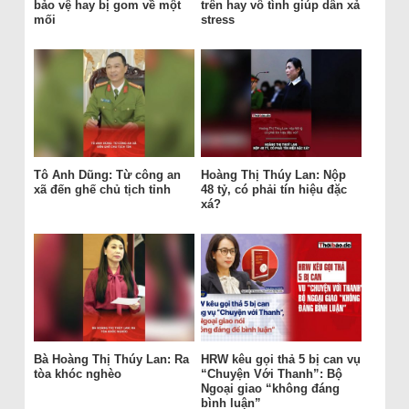
bảo vệ hay bị gom về một
trên hay vô tình giúp dân xả
mối
stress
Tô Anh Dũng: Từ công an
Hoàng Thị Thúy Lan: Nộp
xã đến ghế chủ tịch tỉnh
48 tỷ, có phải tín hiệu đặc
xá?
Bà Hoàng Thị Thúy Lan: Ra
HRW kêu gọi thả 5 bị can vụ
tòa khóc nghèo
“Chuyện Với Thanh”: Bộ
Ngoại giao “không đáng
bình luận”