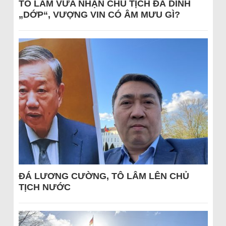
TÔ LÂM VỪA NHẬN CHỦ TỊCH ĐÃ DÍNH
„DỚP“, VƯỢNG VIN CÓ ÂM MƯU GÌ?
ĐÁ LƯƠNG CƯỜNG, TÔ LÂM LÊN CHỦ
TỊCH NƯỚC