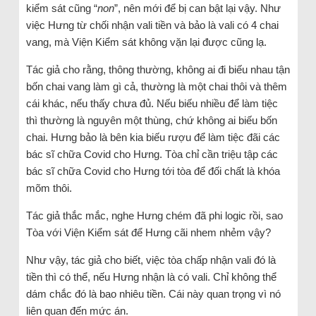
kiểm sát cũng “
non
”, nên mới để bị can bật lại vậy. Như
việc Hưng từ chối nhận vali tiền và bảo là vali có 4 chai
vang, mà Viện Kiểm sát không vặn lại được cũng lạ.
Tác giả cho rằng, thông thường, không ai đi biếu nhau tận
bốn chai vang làm gì cả, thường là một chai thôi và thêm
cái khác, nếu thấy chưa đủ. Nếu biếu nhiều để làm tiệc
thì thường là nguyên một thùng, chứ không ai biếu bốn
chai. Hưng bảo là bên kia biếu rượu để làm tiệc đãi các
bác sĩ chữa Covid cho Hưng. Tòa chỉ cần triệu tập các
bác sĩ chữa Covid cho Hưng tới tòa để đối chất là khóa
mõm thôi.
Tác giả thắc mắc, nghe Hưng chém đã phi logic rồi, sao
Tòa với Viện Kiểm sát để Hưng cãi nhem nhẻm vậy?
Như vậy, tác giả cho biết, việc tòa chấp nhận vali đó là
tiền thì có thể, nếu Hưng nhận là có vali. Chỉ không thể
dám chắc đó là bao nhiêu tiền. Cái này quan trọng vì nó
liên quan đến mức án.