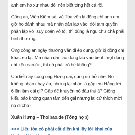
anh em họ xử nhau đó, nên biết tỏng hết cả rồi.
Công an, Viện Kiểm sát và Tòa vốn là đồng chí anh em,
giờ họ đánh nhau mà nhân dân lao vào, đòi tam quyền
phân lập với suy đoán vô tội, thì đúng là ngu chứ chả phải
bình thường.
Ông công an ngày thường vẫn đi ép cung, giờ bị đồng chí
khác ép lại. Mà nhân dân lao động lao vào bênh một đồng
chí kêu oan ức, thì có phải trò hề không?!
Chi tiết này cũng ông Hưng cãi, cũng sơ hở nhé. Nó
không nhận chạy án, nhưng lại nhận là gặp em Hằng tới
6 lần làm cái gì? Gặp để khuyên nó đầu thú à? Giống
kiểu bảo không quan tâm đến gái nhưng lại cứ thích mời
nó đi chơi.
Xuân Hưng – Thoibao.de (Tổng hợp)
>>> Liệu tòa có phải cắt điện khi lấy lời khai của