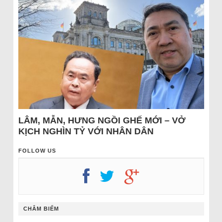
LÂM, MẪN, HƯNG NGỒI GHẾ MỚI – VỞ
KỊCH NGHÌN TỶ VỚI NHÂN DÂN
FOLLOW US
CHÂM BIẾM