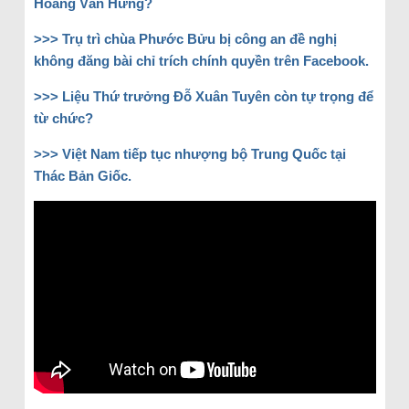
Hoàng Văn Hưng?
>>> Trụ trì chùa Phước Bửu bị công an đề nghị
không đăng bài chỉ trích chính quyền trên Facebook.
>>> Liệu Thứ trưởng Đỗ Xuân Tuyên còn tự trọng để
từ chức?
>>> Việt Nam tiếp tục nhượng bộ Trung Quốc tại
Thác Bản Giốc.