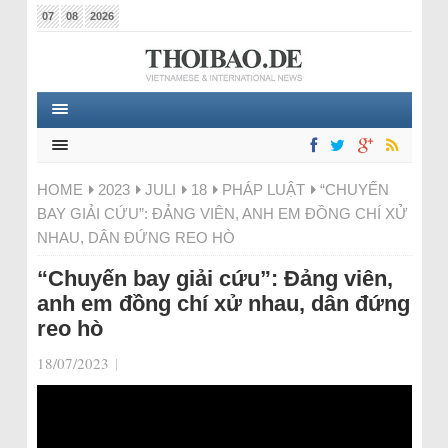
07
08
2026
HOME
2023
JULI
18
PHÁP LUẬT
“CHUYẾN
BAY GIẢI CỨU”: ĐẢNG VIÊN, ANH EM ĐỒNG CHÍ XỬ
NHAU, DÂN ĐỨNG REO HÒ
“Chuyến bay giải cứu”: Đảng viên,
anh em đồng chí xử nhau, dân đứng
reo hò
18/07/2023
|