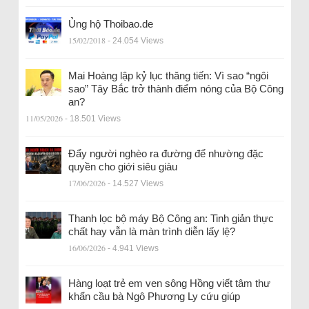
Ủng hộ Thoibao.de
15/02/2018
- 24.054 Views
Mai Hoàng lập kỷ lục thăng tiến: Vì sao “ngôi
sao” Tây Bắc trở thành điểm nóng của Bộ Công
an?
11/05/2026
- 18.501 Views
Đẩy người nghèo ra đường để nhường đặc
quyền cho giới siêu giàu
17/06/2026
- 14.527 Views
Thanh lọc bộ máy Bộ Công an: Tinh giản thực
chất hay vẫn là màn trình diễn lấy lệ?
16/06/2026
- 4.941 Views
Hàng loạt trẻ em ven sông Hồng viết tâm thư
khẩn cầu bà Ngô Phương Ly cứu giúp