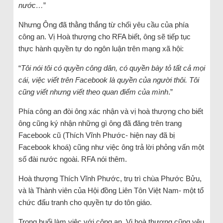
nước…
”
Nhưng Ông đã thằng thắng từ chối yêu cầu của phía
công an. Vị Hoà thượng cho RFA biết, ông sẽ tiếp tục
thực hành quyền tự do ngôn luận trên mạng xã hội:
“
Tôi nói tôi có quyền công dân, có quyền bày tỏ tất cả mọi
cái, việc viết trên Facebook là quyền của người thôi. Tôi
cũng viết nhưng viết theo quan điểm của mình
.”
Phía công an đòi ông xác nhận và vị hoà thượng cho biết
ông cũng ký nhận những gì ông đã đăng trên trang
Facebook cũ (Thích Vĩnh Phước- hiện nay đã bị
Facebook khoá) cũng như việc ông trả lời phỏng vấn một
số đài nước ngoài. RFA nói thêm.
Hoà thượng Thích Vĩnh Phước, trụ trì chùa Phước Bửu,
và là Thành viên của Hội đồng Liên Tôn Việt Nam- một tổ
chức đấu tranh cho quyền tự do tôn giáo.
Trong buổi làm việc với công an, Vị hoà thượng cũng yêu