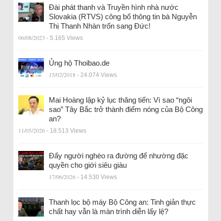
Đài phát thanh và Truyền hình nhà nước
Slovakia (RTVS) công bố thông tin bà Nguyễn
Thị Thanh Nhàn trốn sang Đức!
06/08/2023
- 5.165 Views
Ủng hộ Thoibao.de
15/02/2018
- 24.074 Views
Mai Hoàng lập kỷ lục thăng tiến: Vì sao “ngôi
sao” Tây Bắc trở thành điểm nóng của Bộ Công
an?
11/05/2026
- 18.513 Views
Đẩy người nghèo ra đường để nhường đặc
quyền cho giới siêu giàu
17/06/2026
- 14.530 Views
Thanh lọc bộ máy Bộ Công an: Tinh giản thực
chất hay vẫn là màn trình diễn lấy lệ?