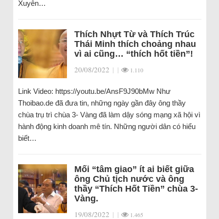
Xuyên…
Thích Nhựt Từ và Thích Trúc
Thái Minh thích choảng nhau
vì ai cũng… “thích hốt tiền”!
20/08/2022
|
|
1.110
Link Video: https://youtu.be/AnsF9J90bMw Như
Thoibao.de đã đưa tin, những ngày gần đây ông thầy
chùa trụ trì chùa 3- Vàng đã làm dậy sóng mạng xã hội vì
hành động kinh doanh mê tín. Những người dân có hiểu
biết…
Mối “tâm giao” ít ai biết giữa
ông Chủ tịch nước và ông
thầy “Thích Hốt Tiền” chùa 3-
Vàng.
19/08/2022
|
|
1.465