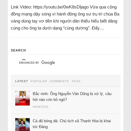
Link Video: https://youtu.be/0wK8sDljago Vừa qua cộng
đồng mạng dậy sóng vì hành động ông sư trụ trì chùa Ba
vàng dùng tay vơ tiền khi người dân thiếu hiểu biết dâng
cúng cho ông ta dưới dạng “cúng dường”. Đấy…
SEARCH
LATEST
POPULAR
COMMENTS
TAGS
Bắc ninh: Ông Nguyễn Văn Dũng bị xử lý, câu
hỏi nào còn bỏ ngỏ?
08/08/2026
Cá độ bóng đá: Chủ tịch xã Thanh Hóa bị khai
trừ Đảng