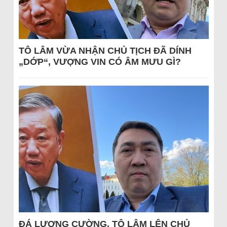
TÔ LÂM VỪA NHẬN CHỦ TỊCH ĐÃ DÍNH
„DỚP“, VƯỢNG VIN CÓ ÂM MƯU GÌ?
ĐÁ LƯƠNG CƯỜNG, TÔ LÂM LÊN CHỦ