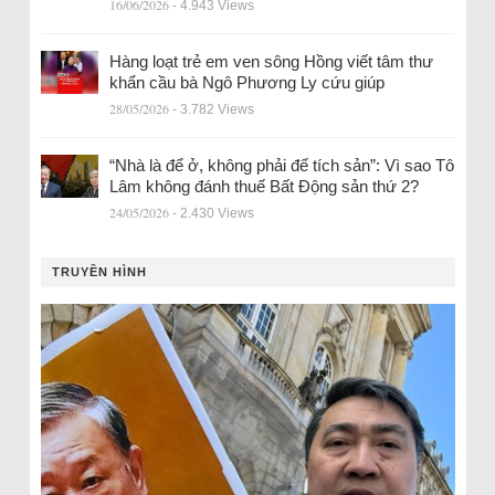
16/06/2026
- 4.943 Views
Hàng loạt trẻ em ven sông Hồng viết tâm thư
khẩn cầu bà Ngô Phương Ly cứu giúp
28/05/2026
- 3.782 Views
“Nhà là để ở, không phải để tích sản”: Vì sao Tô
Lâm không đánh thuế Bất Động sản thứ 2?
24/05/2026
- 2.430 Views
TRUYỀN HÌNH