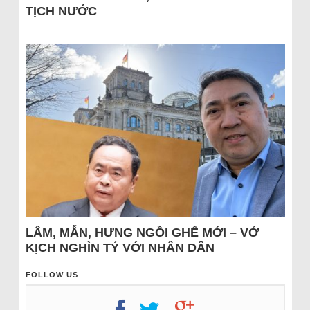
TỊCH NƯỚC
LÂM, MẪN, HƯNG NGỒI GHẾ MỚI – VỞ
KỊCH NGHÌN TỶ VỚI NHÂN DÂN
FOLLOW US