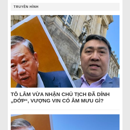
TRUYỀN HÌNH
TÔ LÂM VỪA NHẬN CHỦ TỊCH ĐÃ DÍNH
„DỚP“, VƯỢNG VIN CÓ ÂM MƯU GÌ?