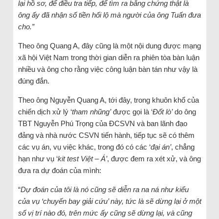
lại hồ sơ, để điều tra tiếp, để tìm ra bằng chứng thật là
ông ấy đã nhận số tiền hối lộ mà người của ông Tuấn đưa
cho.”
Theo ông Quang A, đây cũng là một nội dung được mạng
xã hội Việt Nam trong thời gian diễn ra phiên tòa bàn luận
nhiều và ông cho rằng việc công luận bàn tán như vậy là
đúng đắn.
Theo ông Nguyễn Quang A, tới đây, trong khuôn khổ của
chiến dịch xử lý ‘
tham nhũng’
được gọi là ‘
Đốt lò’
do ông
TBT Nguyễn Phú Trọng của ĐCSVN và ban lãnh đạo
đảng và nhà nước CSVN tiến hành, tiếp tục sẽ có thêm
các vụ án, vụ việc khác, trong đó có các ‘
đại
án’
, chẳng
hạn như vụ ‘
kit test Việt –
Á’
, được đem ra xét xử, và ông
đưa ra dự đoán của mình:
“
Dự đoán của tôi là nó cũng sẽ diễn ra na ná như kiểu
của vụ ‘chuyến bay giải cứu’ này, tức là sẽ dừng lại ở một
số vị trí nào đó, trên mức ấy cũng sẽ dừng lại, và cũng