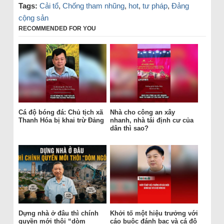
Tags:
Cải tổ
,
Chống tham nhũng
,
hot
,
tư pháp
,
Đảng
cộng sản
RECOMMENDED FOR YOU
Cá độ bóng đá: Chủ tịch xã
Nhà cho công an xây
Thanh Hóa bị khai trừ Đảng
nhanh, nhà tái định cư của
dân thì sao?
Dựng nhà ở đâu thì chính
Khởi tố một hiệu trưởng với
quyền mới thôi “dòm
cáo buộc đánh bạc và cá độ