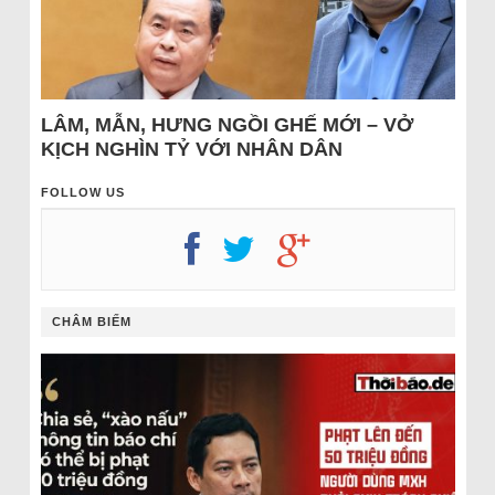
LÂM, MẪN, HƯNG NGỒI GHẾ MỚI – VỞ
KỊCH NGHÌN TỶ VỚI NHÂN DÂN
FOLLOW US
CHÂM BIẾM