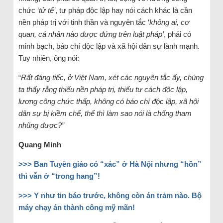
chức ‘
tử tế’
, tư pháp độc lập hay nói cách khác là cần
nền pháp trị với tinh thần và nguyên tắc ‘
không ai, cơ
quan, cá nhân nào được đứng trên luật pháp’
, phải có
minh bạch, báo chí độc lập và xã hội dân sự lành mạnh.
Tuy nhiên, ông nói:
“
Rất đáng tiếc, ở Việt Nam, xét các nguyên tắc ấy, chúng
ta thấy rằng thiếu nền pháp trị, thiếu tư cách độc lập,
lương công chức thấp, không có báo chí độc lập, xã hội
dân sự bị kiềm chế, thế thì làm sao nói là chống tham
nhũng được?”
Quang Minh
>>> Ban Tuyên giáo có “xác” ở Hà Nội nhưng “hồn”
thì vẫn ở “trong hang”!
>>> Y như tin báo trước, không còn án trảm nào. Bộ
máy chạy án thành công mỹ mãn!