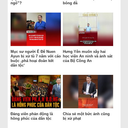
ngó”?
bóng đá
Mục sư người Ê Đê Nuen
Hưng Yên muốn xây hai
Ayun bị xử tù 7 năm với cáo
học viện An ninh và ảnh sát
buộc ‚phá hoại đoàn kết
của Bộ Công An
dân tộc‘
Đảng viên phản động là
Chia sẻ một bức ảnh cũng
hồng phúc của dân tộc
bị xử phạt