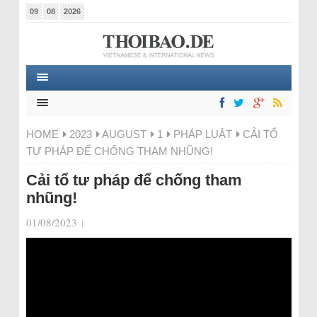
09
08
2026
HOME
2023
AUGUST
1
PHÁP LUẬT
CẢI TỔ
TƯ PHÁP ĐỂ CHỐNG THAM NHŨNG!
Cải tổ tư pháp để chống tham
nhũng!
01/08/2023
|