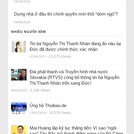
08/08/2026
Dựng nhà ở đâu thì chính quyền mới thôi “dòm ngó”?
08/08/2026
NHIỀU NGƯỜI XEM
Tin bà Nguyễn Thị Thanh Nhàn đang ẩn náu tại
Đức đã được chính thức xác nhận
07/08/2023
- 15.075 Views
Đài phát thanh và Truyền hình nhà nước
Slovakia (RTVS) công bố thông tin bà Nguyễn
Thị Thanh Nhàn trốn sang Đức!
06/08/2023
- 5.166 Views
Ủng hộ Thoibao.de
15/02/2018
- 24.076 Views
Mai Hoàng lập kỷ lục thăng tiến: Vì sao “ngôi
sao” Tây Bắc trở thành điểm nóng của Bộ Công