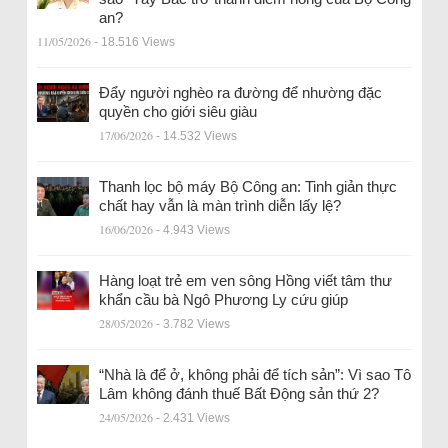
an?
11/05/2026
- 18.516 Views
Đẩy người nghèo ra đường để nhường đặc
quyền cho giới siêu giàu
17/06/2026
- 14.532 Views
Thanh lọc bộ máy Bộ Công an: Tinh giản thực
chất hay vẫn là màn trình diễn lấy lệ?
16/06/2026
- 4.943 Views
Hàng loạt trẻ em ven sông Hồng viết tâm thư
khẩn cầu bà Ngô Phương Ly cứu giúp
28/05/2026
- 3.782 Views
“Nhà là để ở, không phải để tích sản”: Vì sao Tô
Lâm không đánh thuế Bất Động sản thứ 2?
24/05/2026
- 2.431 Views