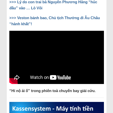
>>> Lý do con trai bà Nguyễn Phương Hằng “húc
đầu” vào … Lò Vôi
>>> Veston bảnh bao, Chủ tịch Thưởng đi Âu Châu
“hành khất”!
“Hỉ nộ ái ố” trong phiên toà chuyến bay giải cứu.