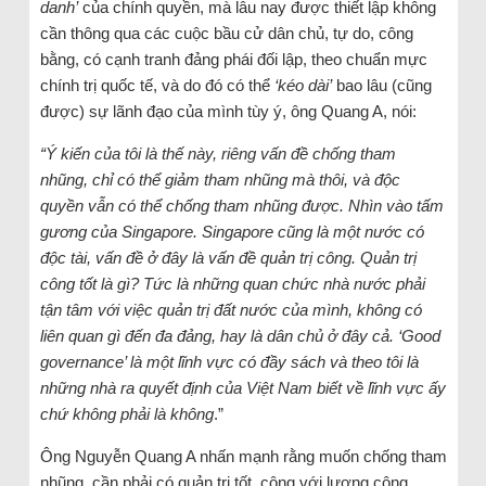
danh’
của chính quyền, mà lâu nay được thiết lập không
cần thông qua các cuộc bầu cử dân chủ, tự do, công
bằng, có cạnh tranh đảng phái đối lập, theo chuẩn mực
chính trị quốc tế, và do đó có thể
‘kéo dài’
bao lâu (cũng
được) sự lãnh đạo của mình tùy ý, ông Quang A, nói:
“
Ý kiến của tôi là thế này, riêng vấn đề chống tham
nhũng, chỉ có thể giảm tham nhũng mà thôi, và độc
quyền vẫn có thể chống tham nhũng được. Nhìn vào tấm
gương của Singapore. Singapore cũng là một nước có
độc tài, vấn đề ở đây là vấn đề quản trị công. Quản trị
công tốt là gì? Tức là những quan chức nhà nước phải
tận tâm với việc quản trị đất nước của mình, không có
liên quan gì đến đa đảng, hay là dân chủ ở đây cả. ‘Good
governance’ là một lĩnh vực có đầy sách và theo tôi là
những nhà ra quyết định của Việt Nam biết về lĩnh vực ấy
chứ không phải là không
.”
Ông Nguyễn Quang A nhấn mạnh rằng muốn chống tham
nhũng, cần phải có quản trị tốt, cộng với lương công