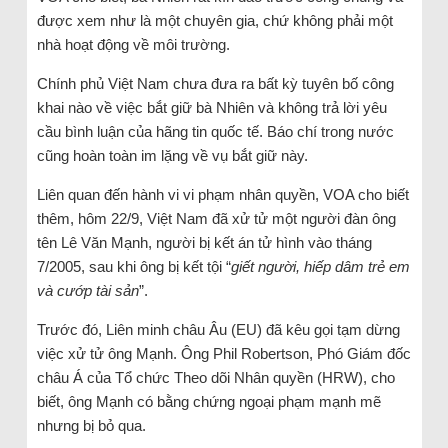
được xem như là một chuyên gia, chứ không phải một
nhà hoạt động về môi trường.
Chính phủ Việt Nam chưa đưa ra bất kỳ tuyên bố công
khai nào về việc bắt giữ bà Nhiên và không trả lời yêu
cầu bình luận của hãng tin quốc tế. Báo chí trong nước
cũng hoàn toàn im lặng về vụ bắt giữ này.
Liên quan đến hành vi vi phạm nhân quyền, VOA cho biết
thêm, hôm 22/9, Việt Nam đã xử tử một người đàn ông
tên Lê Văn Mạnh, người bị kết án tử hình vào tháng
7/2005, sau khi ông bị kết tội “
giết người, hiếp dâm trẻ em
và cướp tài sản
”.
Trước đó, Liên minh châu Âu (EU) đã kêu gọi tạm dừng
việc xử tử ông Mạnh. Ông Phil Robertson, Phó Giám đốc
châu Á của Tổ chức Theo dõi Nhân quyền (HRW), cho
biết, ông Mạnh có bằng chứng ngoại phạm mạnh mẽ
nhưng bị bỏ qua.