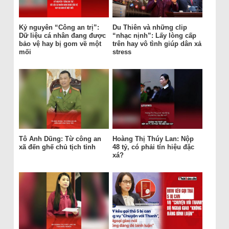
Kỷ nguyên “Công an trị”:
Du Thiên và những clip
Dữ liệu cá nhân đang được
“nhạc nịnh”: Lấy lòng cấp
bảo vệ hay bị gom về một
trên hay vô tình giúp dân xả
mối
stress
Tô Anh Dũng: Từ công an
Hoàng Thị Thúy Lan: Nộp
xã đến ghế chủ tịch tỉnh
48 tỷ, có phải tín hiệu đặc
xá?