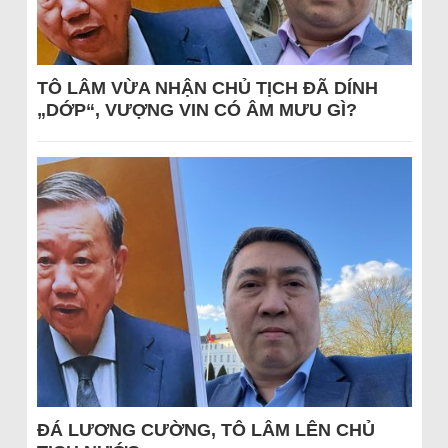
TÔ LÂM VỪA NHẬN CHỦ TỊCH ĐÃ DÍNH
„DỚP“, VƯỢNG VIN CÓ ÂM MƯU GÌ?
ĐÁ LƯƠNG CƯỜNG, TÔ LÂM LÊN CHỦ