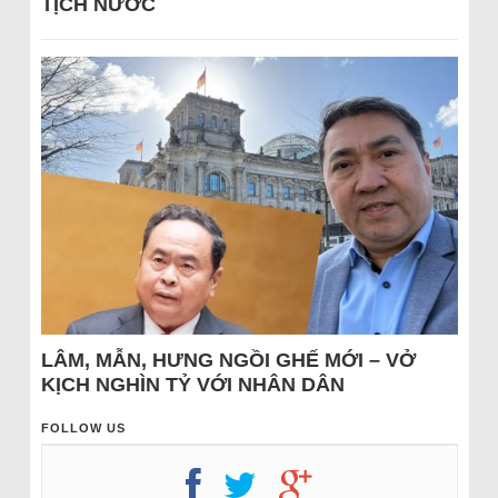
TỊCH NƯỚC
LÂM, MẪN, HƯNG NGỒI GHẾ MỚI – VỞ
KỊCH NGHÌN TỶ VỚI NHÂN DÂN
FOLLOW US