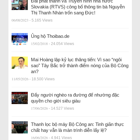
Đài phát thanh và Truyền hình nhà nước
Slovakia (RTVS) công bố thông tin bà Nguyễn
Thị Thanh Nhàn trốn sang Đức!
06/08/2023
- 5.165 Views
Ủng hộ Thoibao.de
15/02/2018
- 24.054 Views
Mai Hoàng lập kỷ lục thăng tiến: Vì sao “ngôi
sao” Tây Bắc trở thành điểm nóng của Bộ Công
an?
11/05/2026
- 18.500 Views
Đẩy người nghèo ra đường để nhường đặc
quyền cho giới siêu giàu
17/06/2026
- 14.527 Views
Thanh lọc bộ máy Bộ Công an: Tinh giản thực
chất hay vẫn là màn trình diễn lấy lệ?
16/06/2026
- 4.941 Views