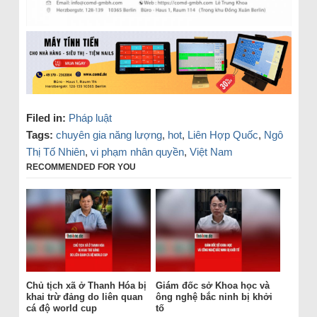
Filed in:
Pháp luật
Tags:
chuyên gia năng lượng
,
hot
,
Liên Hợp Quốc
,
Ngô
Thị Tố Nhiên
,
vi phạm nhân quyền
,
Việt Nam
RECOMMENDED FOR YOU
Chủ tịch xã ở Thanh Hóa bị
Giám đốc sở Khoa học và
khai trừ đảng do liên quan
ông nghệ bắc ninh bị khởi
cá độ world cup
tố