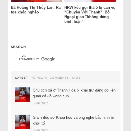
Bà Hoàng Thị Thúy Lan: Ra
HRW kêu gọi thả 5 bị can vụ
tòa khóc nghèo
“Chuyện Với Thanh”: Bộ
Ngoại giao “không đáng
bình luận”
SEARCH
LATEST
POPULAR
COMMENTS
TAGS
Chủ tịch xã ở Thanh Hóa bị khai trừ đảng do liên
quan cá độ world cup
06/08/2026
Giám đốc sở Khoa học và ông nghệ bắc ninh bị
khởi tố
06/08/2026