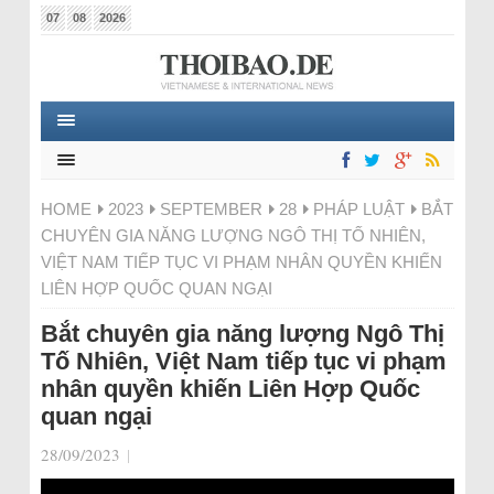
07
08
2026
HOME
2023
SEPTEMBER
28
PHÁP LUẬT
BẮT
CHUYÊN GIA NĂNG LƯỢNG NGÔ THỊ TỐ NHIÊN,
VIỆT NAM TIẾP TỤC VI PHẠM NHÂN QUYỀN KHIẾN
LIÊN HỢP QUỐC QUAN NGẠI
Bắt chuyên gia năng lượng Ngô Thị
Tố Nhiên, Việt Nam tiếp tục vi phạm
nhân quyền khiến Liên Hợp Quốc
quan ngại
28/09/2023
|