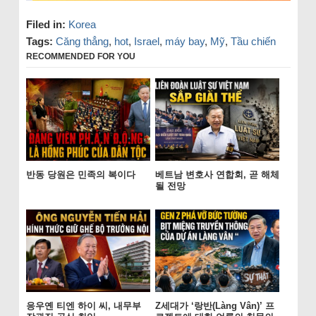
Filed in:
Korea
Tags:
Căng thẳng
,
hot
,
Israel
,
máy bay
,
Mỹ
,
Tầu chiến
RECOMMENDED FOR YOU
반동 당원은 민족의 복이다
베트남 변호사 연합회, 곧 해체
될 전망
응우옌 티엔 하이 씨, 내무부
Z세대가 ‘랑반(Làng Vân)’ 프