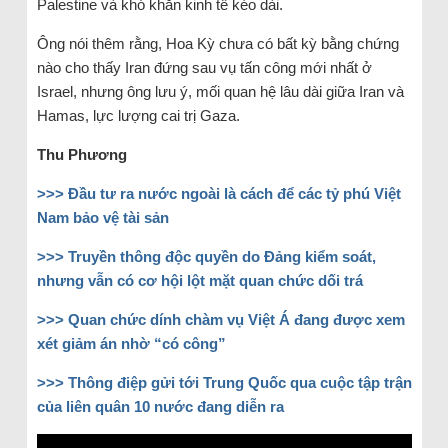
Palestine và khó khăn kinh tế kéo dài.
Ông nói thêm rằng, Hoa Kỳ chưa có bất kỳ bằng chứng
nào cho thấy Iran đứng sau vụ tấn công mới nhất ở
Israel, nhưng ông lưu ý, mối quan hệ lâu dài giữa Iran và
Hamas, lực lượng cai trị Gaza.
Thu Phương
>>> Đầu tư ra nước ngoài là cách để các tỷ phú Việt
Nam bảo vệ tài sản
>>> Truyền thông độc quyền do Đảng kiểm soát,
nhưng vẫn có cơ hội lột mặt quan chức dối trá
>>> Quan chức dính chàm vụ Việt Á đang được xem
xét giảm án nhờ “có công”
>>> Thông điệp gửi tới Trung Quốc qua cuộc tập trận
của liên quân 10 nước đang diễn ra