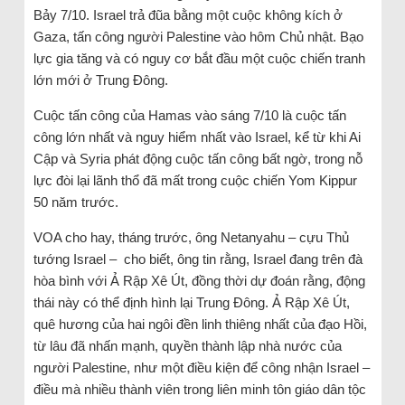
Bảy 7/10. Israel trả đũa bằng một cuộc không kích ở
Gaza, tấn công người Palestine vào hôm Chủ nhật. Bạo
lực gia tăng và có nguy cơ bắt đầu một cuộc chiến tranh
lớn mới ở Trung Đông.
Cuộc tấn công của Hamas vào sáng 7/10 là cuộc tấn
công lớn nhất và nguy hiểm nhất vào Israel, kể từ khi Ai
Cập và Syria phát động cuộc tấn công bất ngờ, trong nỗ
lực đòi lại lãnh thổ đã mất trong cuộc chiến Yom Kippur
50 năm trước.
VOA cho hay, tháng trước, ông Netanyahu – cựu Thủ
tướng Israel – cho biết, ông tin rằng, Israel đang trên đà
hòa bình với Ả Rập Xê Út, đồng thời dự đoán rằng, động
thái này có thể định hình lại Trung Đông. Ả Rập Xê Út,
quê hương của hai ngôi đền linh thiêng nhất của đạo Hồi,
từ lâu đã nhấn mạnh, quyền thành lập nhà nước của
người Palestine, như một điều kiện để công nhận Israel –
điều mà nhiều thành viên trong liên minh tôn giáo dân tộc