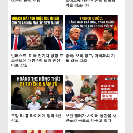
장관직 공식 취임
로젝트에 대한 언론의 침묵의
벽을 깨뜨리다
빈패스트, 미국 전기차 공장 프
중국: 보복 경고, 미국과의 기
로젝트에 대한 4억 달러 인센
술 갈등 고조
티브 상실
호앙 티 홍 타이에게 징역 6년
보안 필터가 사이버 공간을 시
선고
민들의 공포로 바꾸고 있다