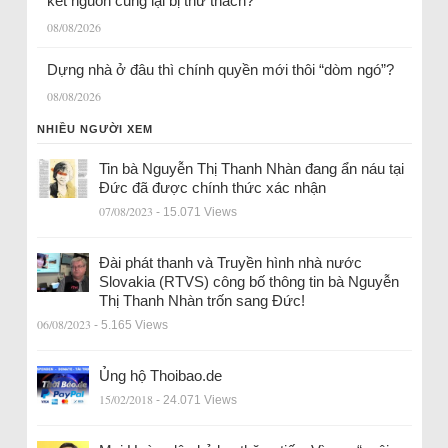
kết nguồn cung lại bị thử thách?
08/08/2026
Dựng nhà ở đâu thì chính quyền mới thôi “dòm ngó”?
08/08/2026
NHIỀU NGƯỜI XEM
Tin bà Nguyễn Thị Thanh Nhàn đang ẩn náu tại
Đức đã được chính thức xác nhận
07/08/2023
- 15.071 Views
Đài phát thanh và Truyền hình nhà nước
Slovakia (RTVS) công bố thông tin bà Nguyễn
Thị Thanh Nhàn trốn sang Đức!
06/08/2023
- 5.165 Views
Ủng hộ Thoibao.de
15/02/2018
- 24.071 Views