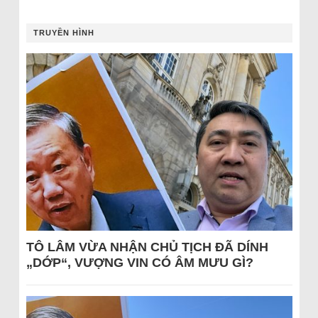
TRUYỀN HÌNH
TÔ LÂM VỪA NHẬN CHỦ TỊCH ĐÃ DÍNH
„DỚP“, VƯỢNG VIN CÓ ÂM MƯU GÌ?