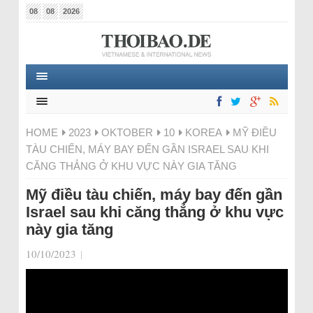
08
08
2026
HOME
2023
OKTOBER
10
KOREA
MỸ ĐIỀU
TÀU CHIẾN, MÁY BAY ĐẾN GẦN ISRAEL SAU KHI
CĂNG THẲNG Ở KHU VỰC NÀY GIA TĂNG
Mỹ điều tàu chiến, máy bay đến gần
Israel sau khi căng thẳng ở khu vực
này gia tăng
10/10/2023
|