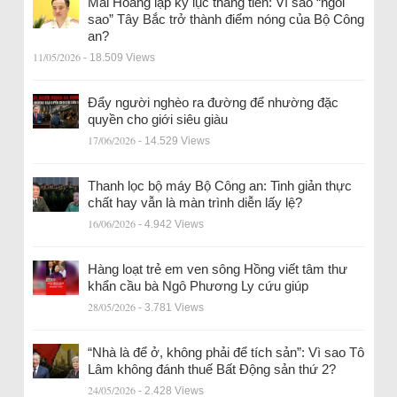
Mai Hoàng lập kỷ lục thăng tiến: Vì sao “ngôi
sao” Tây Bắc trở thành điểm nóng của Bộ Công
an?
11/05/2026
- 18.509 Views
Đẩy người nghèo ra đường để nhường đặc
quyền cho giới siêu giàu
17/06/2026
- 14.529 Views
Thanh lọc bộ máy Bộ Công an: Tinh giản thực
chất hay vẫn là màn trình diễn lấy lệ?
16/06/2026
- 4.942 Views
Hàng loạt trẻ em ven sông Hồng viết tâm thư
khẩn cầu bà Ngô Phương Ly cứu giúp
28/05/2026
- 3.781 Views
“Nhà là để ở, không phải để tích sản”: Vì sao Tô
Lâm không đánh thuế Bất Động sản thứ 2?
24/05/2026
- 2.428 Views