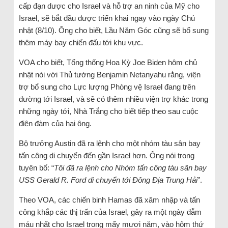
cấp đạn dược cho Israel và hỗ trợ an ninh của Mỹ cho
Israel, sẽ bắt đầu được triển khai ngay vào ngày Chủ
nhật (8/10). Ông cho biết, Lầu Năm Góc cũng sẽ bổ sung
thêm máy bay chiến đấu tới khu vực.
VOA cho biết, Tổng thống Hoa Kỳ Joe Biden hôm chủ
nhật nói với Thủ tướng Benjamin Netanyahu rằng, viện
trợ bổ sung cho Lực lượng Phòng vệ Israel đang trên
đường tới Israel, và sẽ có thêm nhiều viện trợ khác trong
những ngày tới, Nhà Trắng cho biết tiếp theo sau cuộc
điện đàm của hai ông.
Bộ trưởng Austin đã ra lệnh cho một nhóm tàu sân bay
tấn công di chuyển đến gần Israel hơn. Ông nói trong
tuyên bố: “
Tôi đã ra lệnh cho Nhóm tấn công tàu sân bay
USS Gerald R. Ford di chuyển tới Đông Địa Trung Hải
”.
Theo VOA, các chiến binh Hamas đã xâm nhập và tấn
công khắp các thị trấn của Israel, gây ra một ngày đẫm
máu nhất cho Israel trong mấy mươi năm, vào hôm thứ