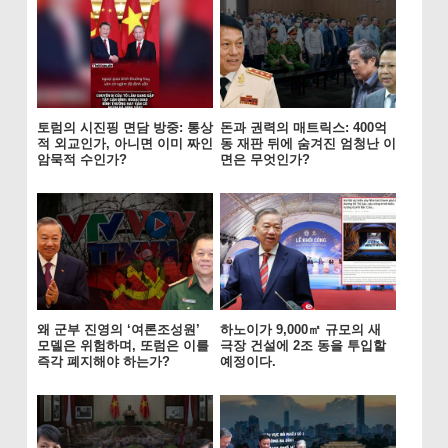
토럼의 시진핑 면담 방중: 통상
돈과 권력의 매트릭스: 400억
적 외교인가, 아니면 이미 짜인
동 재판 뒤에 숨겨진 엄청난 이
암묵적 수인가?
면은 무엇인가?
왜 군부 진영의 ‘여론조성원’
하노이가 9,000㎡ 규모의 새
모델은 위험하며, 또럼은 이를
극장 건설에 2조 동을 투입할
즉각 폐지해야 하는가?
예정이다.