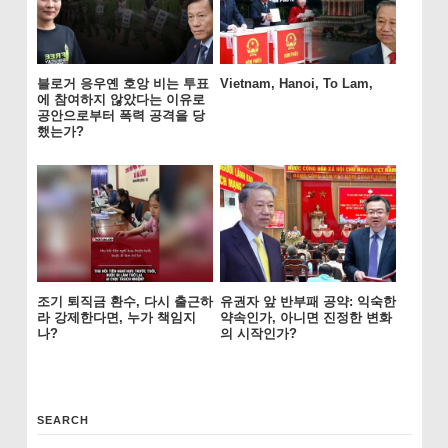
블로거 응우옌 호앙 비는 투표
Vietnam, Hanoi, To Lam,
에 참여하지 않았다는 이유로
공안으로부터 폭력 공격을 당
했는가?
조기 퇴직금 환수, 다시 출근하
유권자 앞 반부패 공약: 익숙한
라 강제한다면, 누가 책임지
약속인가, 아니면 진정한 변화
나?
의 시작인가?
SEARCH