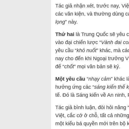
Tác giả nhận xét, trước nay, Vi
các văn kiện, và thường dùng c
lọng
” này.
Thứ hai
là Trung Quốc sẽ yêu c
vào đại chiến lược “
Vành đai c
yêu cầu “
khó nuốt
” khác, mà cá
nay cho đến khi Ngoại trưởng 
để “
chốt
” mọi văn bản sẽ ký.
Một yêu cầu
“
nhạy cảm
” khác 
hưởng ứng các “
sáng kiến thế 
tế. Đó là Sáng kiến về An ninh, 
Tác giả bình luận, đòi hỏi nâng 
Việt, cắc cớ ở chỗ, tất cả những
một kiểu bá quyền mới trên bộ k