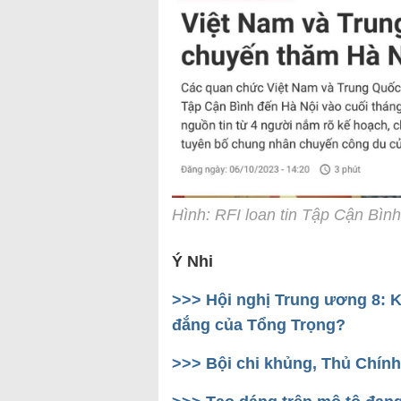
Hình: RFI loan tin Tập Cận Bìn
Ý Nhi
>>> Hội nghị Trung ương 8: K
đắng của Tổng Trọng?
>>> Bội chi khủng, Thủ Chính