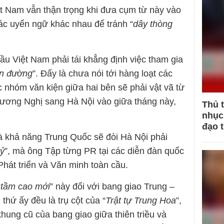
ệt Nam vẫn thận trọng khi đưa cụm từ này vào
ác uyển ngữ khác nhau để tránh “
dây thòng
ầu Việt Nam phải tái khẳng định việc tham gia
on đường
”. Đấy là chưa nói tới hàng loạt các
c nhóm văn kiện giữa hai bên sẽ phải vật vã từ
Vương Nghị sang Hà Nội vào giữa tháng này,
Thủ 
nhục 
đạo 
là khả năng Trung Quốc sẽ đòi Hà Nội phải
kỷ
”, mà ông Tập từng PR tại các diễn đàn quốc
Phát triển và Văn minh toàn cầu.
“
tầm cao mới
” này đối với bang giao Trung –
 thứ ấy đều là trụ cột của “
Trật tự Trung Hoa
”,
hung cũ của bang giao giữa thiên triều và