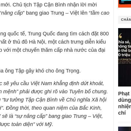
c mới. Chủ tịch Tập Cận Bình nhận lời mời
“
nâng cấp
” bang giao Trung – Việt lên “
tầm cao
CHÂM
hông quốc tế, Trung Quốc đang tìm cách đặt 800
ất ở thủ đô Hà Nội, một cách trưng diễn kiểu
ợp với một chuyến thăm cấp nhà nước của đại
ủa ông Tập gây khó cho ông Trọng.
c sẽ yêu cầu Việt Nam khẳng định dứt khoát,
n mệnh” phải được ghi rõ vào Tuyên bố chung.
Phạt
ng “tư tưởng Tập Cận Bình về Chủ nghĩa Xã hội
dùng
nhiệ
i”. Đồng thời, theo quan niệm của Bắc Kinh,
chí
sẽ là “sự nâng cấp” bang giao Trung – Việt,
lược toàn diện” với Mỹ.