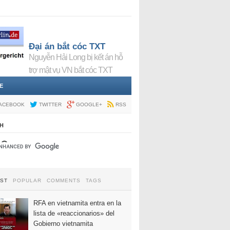
Đại án bắt cóc TXT
Nguyễn Hải Long bị kết án hỗ
trợ mật vụ VN bắt cóc TXT
E
ACEBOOK
TWITTER
GOOGLE+
RSS
H
EST
POPULAR
COMMENTS
TAGS
RFA en vietnamita entra en la
lista de «reaccionarios» del
Gobierno vietnamita