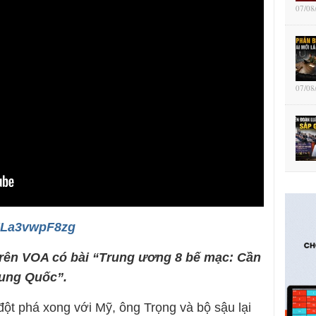
07/08
07/08
/MLa3vwpF8zg
trên VOA có bài “Trung ương 8 bế mạc: Cần
rung Quốc”.
đột phá xong với Mỹ, ông Trọng và bộ sậu lại