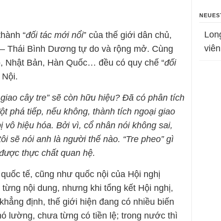
NEUES
Lon
thành “
đối tác mới nổi
” của thế giới dân chủ,
viên
– Thái Bình Dương tự do và rộng mở. Cùng
ộ, Nhật Bản, Hàn Quốc… đều có quy chế “
đối
 Nội.
 giao cây tre” sẽ còn hữu hiệu? Đã có phân tích
ột phá tiếp, nếu không, thành tích ngoại giao
 vô hiệu hóa. Bởi vì, cổ nhân nói không sai,
 tôi sẽ nói anh là người thế nào. “Tre pheo” gì
được thực chất quan hệ.
h quốc tế, cũng như quốc nội của Hội nghị
 từng nội dung, nhưng khi tổng kết Hội nghị,
hẳng định, thế giới hiện đang có nhiều biến
 lường, chưa từng có tiền lệ; trong nước thì