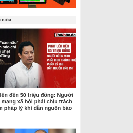
 BIẾM
 lên đến 50 triệu đồng: Người
 mạng xã hội phải chịu trách
m pháp lý khi dẫn nguồn báo