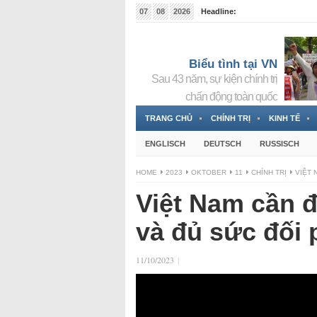
07
08
2026
Headline:
Tin bà Nguyễn Thị Thanh Nhàn đang ẩn náu tại Đức
Biểu tình tại VN
Sau 43 năm, sự kiện chính trị
chấn động toàn quốc
TRANG CHỦ
CHÍNH TRỊ
KINH TẾ
ENGLISCH
DEUTSCH
RUSSISCH
HOME
2023
OKTOBER
11
CHÍNH TRỊ
VIỆT 
Việt Nam cần 
và đủ sức đối
11/10/2023
|