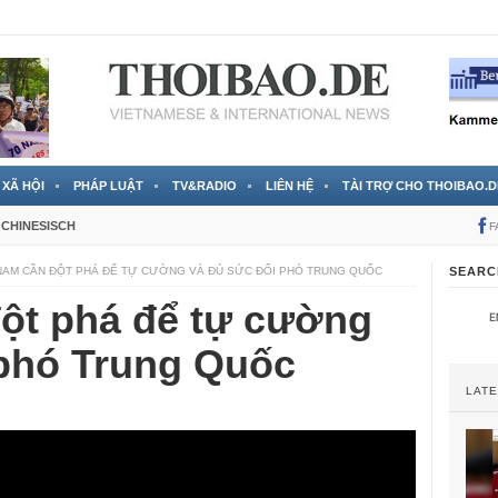
 đã được chính thức xác nhận
3 Jahren ago
XÃ HỘI
PHÁP LUẬT
TV&RADIO
LIÊN HỆ
TÀI TRỢ CHO THOIBAO.D
CHINESISCH
F
NAM CẦN ĐỘT PHÁ ĐỂ TỰ CƯỜNG VÀ ĐỦ SỨC ĐỐI PHÓ TRUNG QUỐC
SEARC
đột phá để tự cường
 phó Trung Quốc
LAT