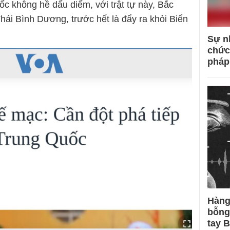
c không hề dấu diếm, với trật tự này, Bắc
Thái Bình Dương, trước hết là đẩy ra khỏi Biển
Sự n
chức
pháp
Hàng
bỗng
tay 