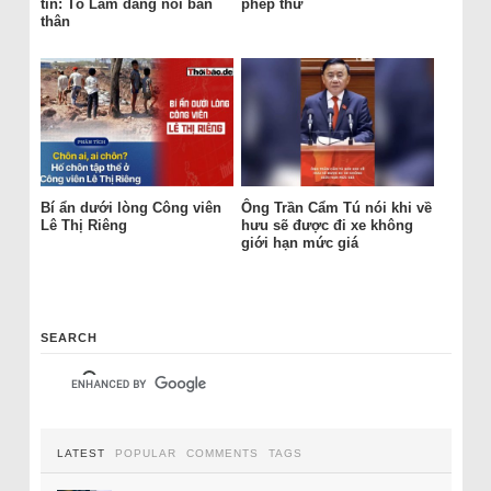
tín: Tô Lâm đang nói bản
phép thử
thân
Bí ẩn dưới lòng Công viên
Ông Trần Cẩm Tú nói khi về
Lê Thị Riêng
hưu sẽ được đi xe không
giới hạn mức giá
SEARCH
LATEST
POPULAR
COMMENTS
TAGS