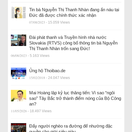
Tin bà Nguyễn Thị Thanh Nhàn đang ẩn náu tại
Đức đã được chính thức xác nhận
07/08/2023
- 15.059 Views
Đài phát thanh và Truyền hình nhà nước
Slovakia (RTVS) công bố thông tin bà Nguyễn
Thị Thanh Nhàn trốn sang Đức!
06/08/2023
- 5.163 Views
Ủng hộ Thoibao.de
15/02/2018
- 24.047 Views
Mai Hoàng lập kỷ lục thăng tiến: Vì sao “ngôi
sao” Tây Bắc trở thành điểm nóng của Bộ Công
an?
11/05/2026
- 18.497 Views
Đẩy người nghèo ra đường để nhường đặc
quyền cho giới siêu giàu