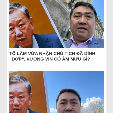
TÔ LÂM VỪA NHẬN CHỦ TỊCH ĐÃ DÍNH
„DỚP“, VƯỢNG VIN CÓ ÂM MƯU GÌ?