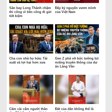
Sân bay Long Thành chậm
Đây kỷ nguyên vươn mình
thi công vì tiền công đi gửi
của Việt Nam
tiết kiệm
Cha con nhà họ hứa: Tái
Gen Z phá vỡ bức tường bịt
xuất và lợi hại hơn xưa
miệng truyền thông của dự
án Làng Vân
Cấm cài cắm người thân
Đất của dân không thể là