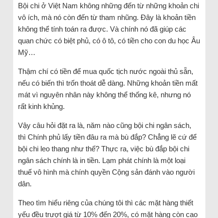
Bội chi ở Việt Nam không những đến từ những khoản chi
vô ích, mà nó còn đến từ tham nhũng. Đây là khoản tiền
không thể tính toán ra được. Và chính nó đã giúp các
quan chức có biệt phủ, có ô tô, có tiền cho con du học Âu
Mỹ…
Thậm chí có tiền để mua quốc tịch nước ngoài thủ sẵn,
nếu có biến thì trốn thoát dễ dàng. Những khoản tiền mất
mát vì nguyên nhân này không thể thống kê, nhưng nó
rất kinh khủng.
Vậy câu hỏi đặt ra là, năm nào cũng bội chi ngân sách,
thì Chính phủ lấy tiền đâu ra mà bù đắp? Chẳng lẽ cứ để
bội chi leo thang như thế? Thực ra, việc bù đắp bội chi
ngân sách chính là in tiền. Lạm phát chính là một loại
thuế vô hình mà chính quyền Cộng sản đánh vào người
dân.
Theo tìm hiểu riêng của chúng tôi thì các mặt hàng thiết
yếu đều trượt giá từ 10% đến 20%, có mặt hàng còn cao