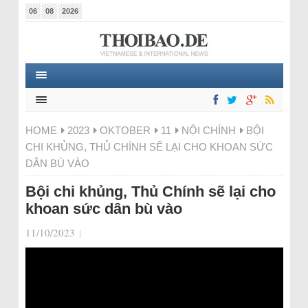
06
08
2026
HOME
2023
OKTOBER
11
NỘI CHÍNH
BỘI
CHI KHỦNG, THỦ CHÍNH SẼ LẠI CHO KHOAN SỨC
DÂN BÙ VÀO
Bội chi khủng, Thủ Chính sẽ lại cho
khoan sức dân bù vào
11/10/2023
|