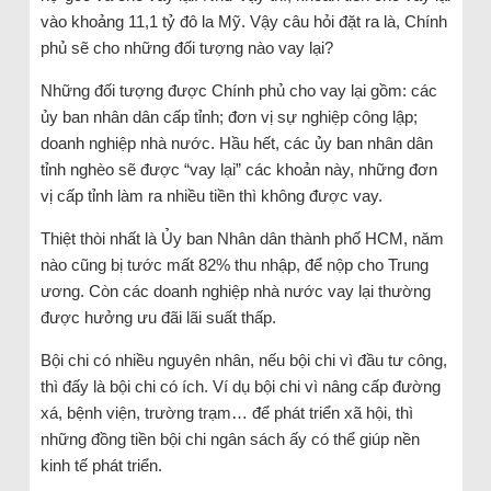
vào khoảng 11,1 tỷ đô la Mỹ. Vậy câu hỏi đặt ra là, Chính
phủ sẽ cho những đối tượng nào vay lại?
Những đối tượng được Chính phủ cho vay lại gồm: các
ủy ban nhân dân cấp tỉnh; đơn vị sự nghiệp công lập;
doanh nghiệp nhà nước. Hầu hết, các ủy ban nhân dân
tỉnh nghèo sẽ được “vay lại” các khoản này, những đơn
vị cấp tỉnh làm ra nhiều tiền thì không được vay.
Thiệt thòi nhất là Ủy ban Nhân dân thành phố HCM, năm
nào cũng bị tước mất 82% thu nhập, để nộp cho Trung
ương. Còn các doanh nghiệp nhà nước vay lại thường
được hưởng ưu đãi lãi suất thấp.
Bội chi có nhiều nguyên nhân, nếu bội chi vì đầu tư công,
thì đấy là bội chi có ích. Ví dụ bội chi vì nâng cấp đường
xá, bệnh viện, trường trạm… để phát triển xã hội, thì
những đồng tiền bội chi ngân sách ấy có thể giúp nền
kinh tế phát triển.