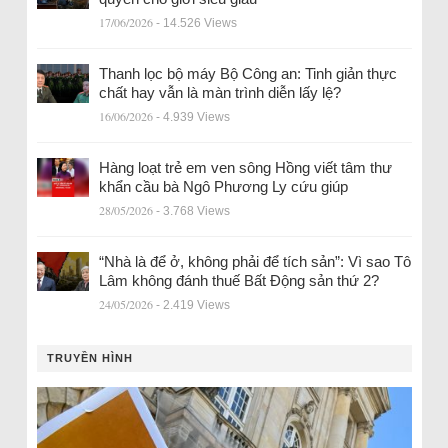
17/06/2026
- 14.526 Views
Thanh lọc bộ máy Bộ Công an: Tinh giản thực
chất hay vẫn là màn trình diễn lấy lệ?
16/06/2026
- 4.939 Views
Hàng loạt trẻ em ven sông Hồng viết tâm thư
khẩn cầu bà Ngô Phương Ly cứu giúp
28/05/2026
- 3.768 Views
“Nhà là để ở, không phải để tích sản”: Vì sao Tô
Lâm không đánh thuế Bất Động sản thứ 2?
24/05/2026
- 2.419 Views
TRUYỀN HÌNH