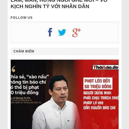
LÂM, MẪN, HƯNG NGỒI GHẾ MỚI – VỞ
KỊCH NGHÌN TỶ VỚI NHÂN DÂN
FOLLOW US
CHÂM BIẾM