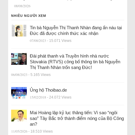
08/08/2026
NHIỀU NGƯỜI XEM
Tin bà Nguyễn Thị Thanh Nhàn đang ẩn náu tại
Đức đã được chính thức xác nhận
07/08/2023
- 15.071 Views
Đài phát thanh và Truyền hình nhà nước
Slovakia (RTVS) công bố thông tin bà Nguyễn
Thị Thanh Nhàn trốn sang Đức!
06/08/2023
- 5.165 Views
Ủng hộ Thoibao.de
15/02/2018
- 24.072 Views
Mai Hoàng lập kỷ lục thăng tiến: Vì sao “ngôi
sao” Tây Bắc trở thành điểm nóng của Bộ Công
an?
11/05/2026
- 18.510 Views