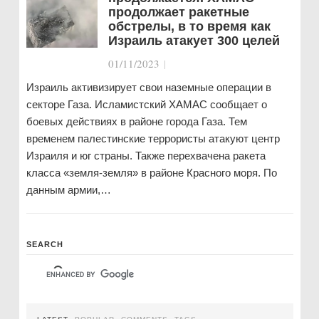
продолжает ракетные
обстрелы, в то время как
Израиль атакует 300 целей
01/11/2023
|
Израиль активизирует свои наземные операции в
секторе Газа. Исламистский ХАМАС сообщает о
боевых действиях в районе города Газа. Тем
временем палестинские террористы атакуют центр
Израиля и юг страны. Также перехвачена ракета
класса «земля-земля» в районе Красного моря. По
данным армии,…
SEARCH