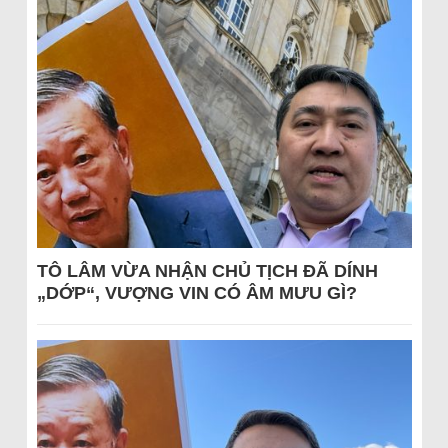
TÔ LÂM VỪA NHẬN CHỦ TỊCH ĐÃ DÍNH
„DỚP“, VƯỢNG VIN CÓ ÂM MƯU GÌ?