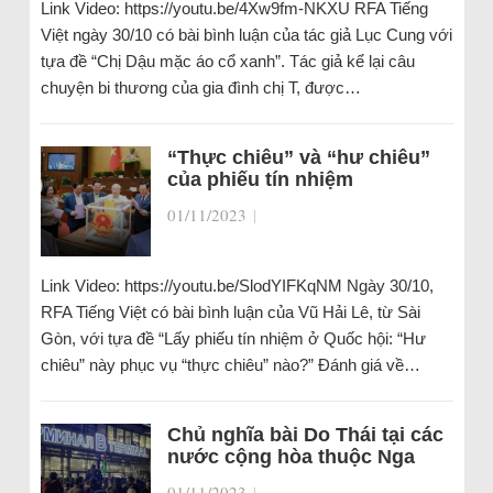
Link Video: https://youtu.be/4Xw9fm-NKXU RFA Tiếng
Việt ngày 30/10 có bài bình luận của tác giả Lục Cung với
tựa đề “Chị Dậu mặc áo cổ xanh”. Tác giả kể lại câu
chuyện bi thương của gia đình chị T, được…
“Thực chiêu” và “hư chiêu”
của phiếu tín nhiệm
01/11/2023
|
Link Video: https://youtu.be/SlodYIFKqNM Ngày 30/10,
RFA Tiếng Việt có bài bình luận của Vũ Hải Lê, từ Sài
Gòn, với tựa đề “Lấy phiếu tín nhiệm ở Quốc hội: “Hư
chiêu” này phục vụ “thực chiêu” nào?” Đánh giá về…
Chủ nghĩa bài Do Thái tại các
nước cộng hòa thuộc Nga
01/11/2023
|