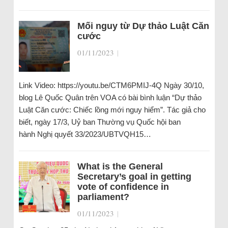
Mối nguy từ Dự thảo Luật Căn
cước
01/11/2023
|
Link Video: https://youtu.be/CTM6PMIJ-4Q Ngày 30/10,
blog Lê Quốc Quân trên VOA có bài bình luận “Dự thảo
Luật Căn cước: Chiếc lồng mới nguy hiểm”. Tác giả cho
biết, ngày 17/3, Uỷ ban Thường vụ Quốc hội ban
hành Nghị quyết 33/2023/UBTVQH15…
What is the General
Secretary’s goal in getting
vote of confidence in
parliament?
01/11/2023
|