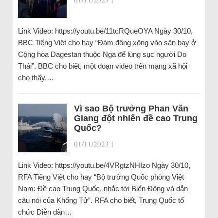
Link Video: https://youtu.be/11tcRQueOYA Ngày 30/10,
BBC Tiếng Việt cho hay “Đám đông xông vào sân bay ở
Cộng hòa Dagestan thuộc Nga để lùng sục người Do
Thái”. BBC cho biết, một đoạn video trên mạng xã hội
cho thấy,…
Vì sao Bộ trưởng Phan Văn
Giang đột nhiên đề cao Trung
Quốc?
01/11/2023
|
Link Video: https://youtu.be/4VRgtzNHIzo Ngày 30/10,
RFA Tiếng Việt cho hay “Bộ trưởng Quốc phòng Việt
Nam: Đề cao Trung Quốc, nhắc tới Biển Đông và dẫn
câu nói của Khổng Tử”. RFA cho biết, Trung Quốc tổ
chức Diễn đàn…