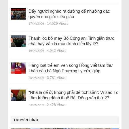
Đẩy người nghèo ra đường để nhường đặc
quyền cho giới siêu giàu
17/06/2026
- 14.529 Views
Thanh lọc bộ máy Bộ Công an: Tinh giản thực
chất hay vẫn là màn trình diễn lấy lệ?
16/06/2026
- 4.942 Views
Hàng loạt trẻ em ven sông Hồng viết tâm thư
khẩn cầu bà Ngô Phương Ly cứu giúp
28/05/2026
- 3.781 Views
“Nhà là để ở, không phải để tích sản”: Vì sao Tô
Lâm không đánh thuế Bất Động sản thứ 2?
24/05/2026
- 2.428 Views
TRUYỀN HÌNH