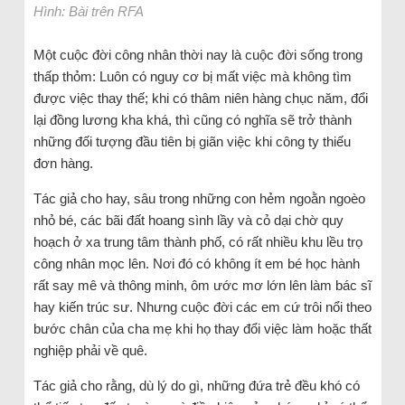
Hình: Bài trên RFA
Một cuộc đời công nhân thời nay là cuộc đời sống trong
thấp thỏm: Luôn có nguy cơ bị mất việc mà không tìm
được việc thay thế; khi có thâm niên hàng chục năm, đổi
lại đồng lương kha khá, thì cũng có nghĩa sẽ trở thành
những đối tượng đầu tiên bị giãn việc khi công ty thiếu
đơn hàng.
Tác giả cho hay, sâu trong những con hẻm ngoằn ngoèo
nhỏ bé, các bãi đất hoang sình lầy và cỏ dại chờ quy
hoạch ở xa trung tâm thành phố, có rất nhiều khu lều trọ
công nhân mọc lên. Nơi đó có không ít em bé học hành
rất say mê và thông minh, ôm ước mơ lớn lên làm bác sĩ
hay kiến trúc sư. Nhưng cuộc đời các em cứ trôi nổi theo
bước chân của cha mẹ khi họ thay đổi việc làm hoặc thất
nghiệp phải về quê.
Tác giả cho rằng, dù lý do gì, những đứa trẻ đều khó có