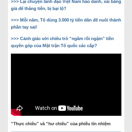
>>> Lại chuyện lãnh đạo Việt Nam háo danh, xài bằng
giả để thăng tiến, bị bại lộ?
>>> Mỗi năm, Tô dùng 3.000 tỷ tiền dân để nuôi thành
phần tay sai!
>>> Cảnh giác với chiêu trò “ngâm rồi ngậm” tiền
quyên góp của Mặt trận Tổ quốc các cấp?
“Thực chiêu” và “hư chiêu” của phiếu tín nhiệm