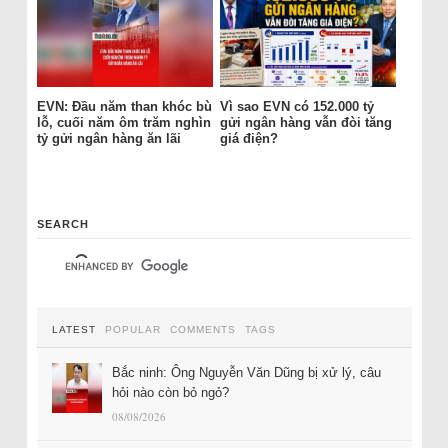
EVN: Đầu năm than khóc bù
Vì sao EVN có 152.000 tỷ
lỗ, cuối năm ôm trăm nghìn
gửi ngân hàng vẫn đòi tăng
tỷ gửi ngân hàng ăn lãi
giá điện?
SEARCH
LATEST
POPULAR
COMMENTS
TAGS
Bắc ninh: Ông Nguyễn Văn Dũng bị xử lý, câu
hỏi nào còn bỏ ngỏ?
08/08/2026