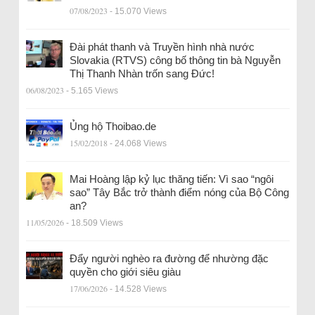
07/08/2023
- 15.070 Views
Đài phát thanh và Truyền hình nhà nước
Slovakia (RTVS) công bố thông tin bà Nguyễn
Thị Thanh Nhàn trốn sang Đức!
06/08/2023
- 5.165 Views
Ủng hộ Thoibao.de
15/02/2018
- 24.068 Views
Mai Hoàng lập kỷ lục thăng tiến: Vì sao “ngôi
sao” Tây Bắc trở thành điểm nóng của Bộ Công
an?
11/05/2026
- 18.509 Views
Đẩy người nghèo ra đường để nhường đặc
quyền cho giới siêu giàu
17/06/2026
- 14.528 Views