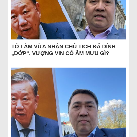
TÔ LÂM VỪA NHẬN CHỦ TỊCH ĐÃ DÍNH
„DỚP“, VƯỢNG VIN CÓ ÂM MƯU GÌ?