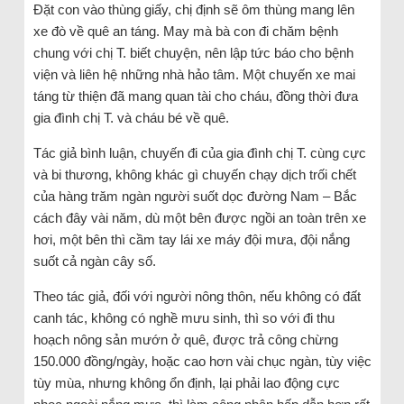
Đặt con vào thùng giấy, chị định sẽ ôm thùng mang lên
xe đò về quê an táng. May mà bà con đi chăm bệnh
chung với chị T. biết chuyện, nên lập tức báo cho bệnh
viện và liên hệ những nhà hảo tâm. Một chuyến xe mai
táng từ thiện đã mang quan tài cho cháu, đồng thời đưa
gia đình chị T. và cháu bé về quê.
Tác giả bình luận, chuyến đi của gia đình chị T. cùng cực
và bi thương, không khác gì chuyến chạy dịch trối chết
của hàng trăm ngàn người suốt dọc đường Nam – Bắc
cách đây vài năm, dù một bên được ngồi an toàn trên xe
hơi, một bên thì cầm tay lái xe máy đội mưa, đội nắng
suốt cả ngàn cây số.
Theo tác giả, đối với người nông thôn, nếu không có đất
canh tác, không có nghề mưu sinh, thì so với đi thu
hoạch nông sản mướn ở quê, được trả công chừng
150.000 đồng/ngày, hoặc cao hơn vài chục ngàn, tùy việc
tùy mùa, nhưng không ổn định, lại phải lao động cực