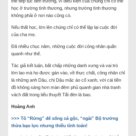
thể tiếp tục đến trường, vì điều kiện của chúng chỉ có thể
học ở trường tình thương, nhưng trường tình thương
không phải ở nơi nào cũng có.
Nếu thất học, lớn lên chúng chỉ có thể lặp lại cuộc đời
của cha mẹ.
Đã nhiều chục năm, những cuộc đời công nhân quẩn
quanh như thế.
Tác giả kết luận, bất chấp những danh xưng và vai trò
lớn lao mà họ được gán vào, về thực chất, công nhân chỉ
là những anh Dậu, chị Dậu mặc áo cổ xanh, với cái tiền
đồ không sáng hơn màn đêm phủ quanh gian nhà tranh
vách đất trong tiểu thuyết Tắt đèn là bao.
Hoàng Anh
>>> Tô “Rừng” để xổng cá gộc, “ngài” Bộ trưởng
thừa bạo lực nhưng thiếu tính toán!