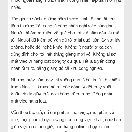
nhọc ngoài nắng mưa, thì làm công nhân hấp dẫn hơn rất
nhiều.
Tác giả so sánh, những năm trước, kinh tế còn tốt, cứ
lãnh thưởng Tết xong là công nhân nghỉ việc hàng loạt.
Người thì ôm mớ tiền về quê chơi bù cả năm đầu tắt mặt
tối. Người đã kiếm số vốn đủ rồi ở lại quê luôn lấy vợ, lấy
chồng, hoặc đổi nghề khác. Không ít người ở xa còn
đủng đỉnh chơi tới hết tháng giêng mới vô. Không ai sợ
mất việc vì hàng loạt công ty cứ qua Tết là tuyển công
nhân rầm rộ, bảng giăng đỏ cả khu công nghiệp.
Nhưng, mấy năm nay thì xuống quá. Nhất là từ khi chiến
tranh Nga – Ukraine nổ ra, các công ty dệt may xuất
khẩu và da giày mất đơn hàng trầm trọng. Công nhân
mất việc hàng loạt.
Vẫn theo tác giả, số công nhân mất việc, một phần về
quê, một phần chuyển sang các công việc khác, như làm
giúp việc nhà theo giờ, bán hàng online, chạy xe ôm,