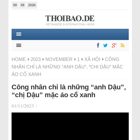
08
08
2026
HOME
2023
NOVEMBER
1
XÃ HỘI
CÔNG
NHÂN CHỈ LÀ NHỮNG “ANH DẬU”, “CHỊ DẬU” MẶC
ÁO CỔ XANH
Công nhân chỉ là những “anh Dậu”,
“chị Dậu” mặc áo cổ xanh
01/11/2023
|