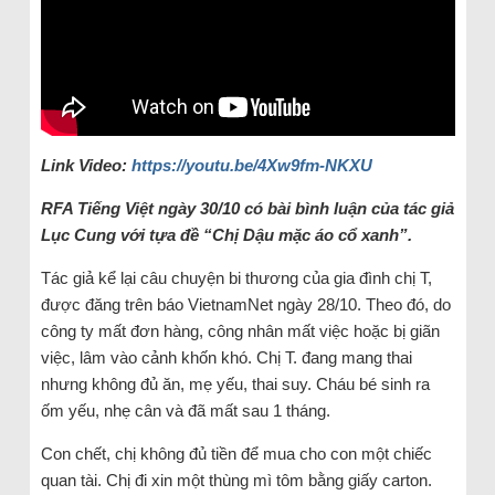
Link Video:
https://youtu.be/4Xw9fm-NKXU
RFA Tiếng Việt ngày 30/10 có bài bình luận của tác giả
Lục Cung với tựa đề “Chị Dậu mặc áo cổ xanh”.
Tác giả kể lại câu chuyện bi thương của gia đình chị T,
được đăng trên báo VietnamNet ngày 28/10. Theo đó, do
công ty mất đơn hàng, công nhân mất việc hoặc bị giãn
việc, lâm vào cảnh khốn khó. Chị T. đang mang thai
nhưng không đủ ăn, mẹ yếu, thai suy. Cháu bé sinh ra
ốm yếu, nhẹ cân và đã mất sau 1 tháng.
Con chết, chị không đủ tiền để mua cho con một chiếc
quan tài. Chị đi xin một thùng mì tôm bằng giấy carton.