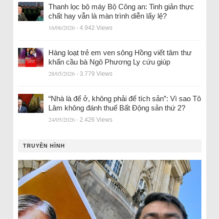
Thanh lọc bộ máy Bộ Công an: Tinh giản thực
chất hay vẫn là màn trình diễn lấy lệ?
16/06/2026
- 4.942 Views
Hàng loạt trẻ em ven sông Hồng viết tâm thư
khẩn cầu bà Ngô Phương Ly cứu giúp
28/05/2026
- 3.779 Views
“Nhà là để ở, không phải để tích sản”: Vì sao Tô
Lâm không đánh thuế Bất Động sản thứ 2?
24/05/2026
- 2.426 Views
TRUYỀN HÌNH