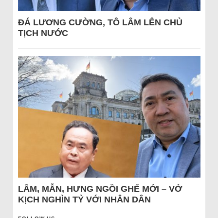
ĐÁ LƯƠNG CƯỜNG, TÔ LÂM LÊN CHỦ
TỊCH NƯỚC
LÂM, MẪN, HƯNG NGỒI GHẾ MỚI – VỞ
KỊCH NGHÌN TỶ VỚI NHÂN DÂN