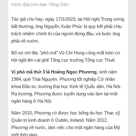
Hình: Bài trên báo Tiếng Dân
Tác giả cho hay, ngày 17/1/2023, tại Hội nghị Trung ương
bất thường, ông Nguyễn Xuân Phúc bị quy kết phải chịu
trách nhiệm chính trị của người đứng đầu, và buộc ông
phải về vườn.
Bố vợ rớt đài, “
phò mã
” Vũ Chí Hùng cũng mất luôn cơ
hội ngồi lên cái ghế Tổng cục trưởng Tổng cục Thuế.
Vị phò mã thứ 3 là Hoàng Ngọc Phương
, sinh năm
1984, quê Thái Nguyên. Phương tốt nghiệp Cử nhân
khoa Đầu tư, trường Đại học Kinh tế Quốc dân, Hà Nội.
Ra trường, Phương được tuyển dụng vào làm tại một
ngân hàng ở Hà Nội.
Năm 2010, Phương có được học bổng du học Thạc sỹ
Quản trị kinh doanh ở Dublin, Ireland. Năm 2012,
Phương về nước, làm việc cho một ngân hàng của Mỹ
một thời gian.