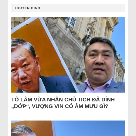
TRUYỀN HÌNH
TÔ LÂM VỪA NHẬN CHỦ TỊCH ĐÃ DÍNH
„DỚP“, VƯỢNG VIN CÓ ÂM MƯU GÌ?