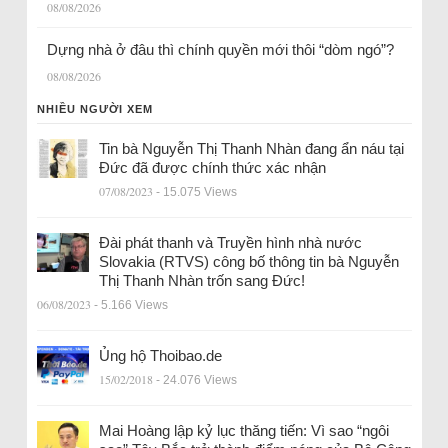
08/08/2026
Dựng nhà ở đâu thì chính quyền mới thôi “dòm ngó”?
08/08/2026
NHIỀU NGƯỜI XEM
Tin bà Nguyễn Thị Thanh Nhàn đang ẩn náu tại
Đức đã được chính thức xác nhận
07/08/2023
- 15.075 Views
Đài phát thanh và Truyền hình nhà nước
Slovakia (RTVS) công bố thông tin bà Nguyễn
Thị Thanh Nhàn trốn sang Đức!
06/08/2023
- 5.166 Views
Ủng hộ Thoibao.de
15/02/2018
- 24.076 Views
Mai Hoàng lập kỷ lục thăng tiến: Vì sao “ngôi