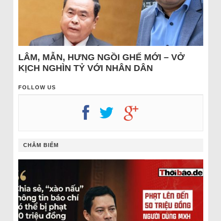
LÂM, MẪN, HƯNG NGỒI GHẾ MỚI – VỞ
KỊCH NGHÌN TỶ VỚI NHÂN DÂN
FOLLOW US
CHÂM BIẾM