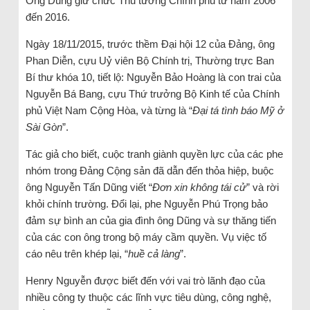
Ông Dũng giữ chức Thủ tướng Chính phủ từ năm 2006
đến 2016.
Ngày 18/11/2015, trước thềm Đại hội 12 của Đảng, ông
Phan Diễn, cựu Uỷ viên Bộ Chính trị, Thường trực Ban
Bí thư khóa 10, tiết lộ: Nguyễn Bảo Hoàng là con trai của
Nguyễn Bá Bang, cựu Thứ trưởng Bộ Kinh tế của Chính
phủ Việt Nam Cộng Hòa, và từng là “
Đại tá tình báo Mỹ ở
Sài Gòn
”.
Tác giả cho biết, cuộc tranh giành quyền lực của các phe
nhóm trong Đảng Cộng sản đã dẫn đến thỏa hiệp, buộc
ông Nguyễn Tấn Dũng viết “
Đơn xin không tái cử
” và rời
khỏi chính trường. Đổi lại, phe Nguyễn Phú Trọng bảo
đảm sự bình an của gia đình ông Dũng và sự thăng tiến
của các con ông trong bộ máy cầm quyền. Vụ việc tố
cáo nêu trên khép lại, “
huề cả làng
”.
Henry Nguyễn được biết đến với vai trò lãnh đạo của
nhiều công ty thuộc các lĩnh vực tiêu dùng, công nghệ,