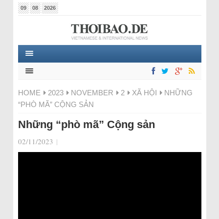
09
08
2026
HOME
2023
NOVEMBER
2
XÃ HỘI
NHỮNG
“PHÒ MÃ” CỘNG SẢN
Những “phò mã” Cộng sản
02/11/2023
|