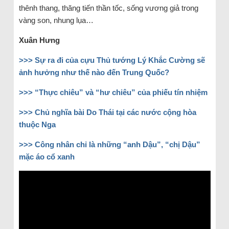
thênh thang, thăng tiến thần tốc, sống vương giả trong
vàng son, nhung lụa…
Xuân Hưng
>>>
Sự ra đi của cựu Thủ tướng Lý Khắc Cường sẽ
ảnh hưởng như thế nào đến Trung Quốc?
>>>
“Thực chiêu” và “hư chiêu” của phiếu tín nhiệm
>>>
Chủ nghĩa bài Do Thái tại các nước cộng hòa
thuộc Nga
>>>
Công nhân chỉ là những “anh Dậu”, “chị Dậu”
mặc áo cổ xanh