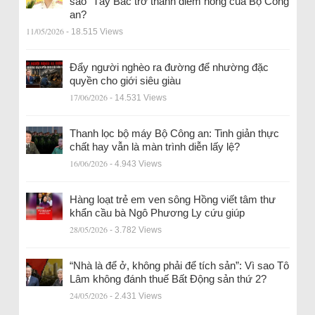
sao” Tây Bắc trở thành điểm nóng của Bộ Công
an?
11/05/2026
- 18.515 Views
Đẩy người nghèo ra đường để nhường đặc
quyền cho giới siêu giàu
17/06/2026
- 14.531 Views
Thanh lọc bộ máy Bộ Công an: Tinh giản thực
chất hay vẫn là màn trình diễn lấy lệ?
16/06/2026
- 4.943 Views
Hàng loạt trẻ em ven sông Hồng viết tâm thư
khẩn cầu bà Ngô Phương Ly cứu giúp
28/05/2026
- 3.782 Views
“Nhà là để ở, không phải để tích sản”: Vì sao Tô
Lâm không đánh thuế Bất Động sản thứ 2?
24/05/2026
- 2.431 Views