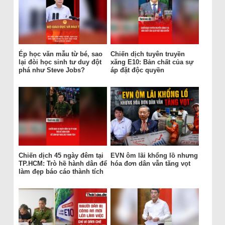
Ép học văn mẫu từ bé, sao
Chiến dịch tuyên truyền
lại đòi học sinh tư duy đột
xăng E10: Bản chất của sự
phá như Steve Jobs?
áp đặt độc quyền
Chiến dịch 45 ngày đêm tại
EVN ôm lãi khổng lồ nhưng
TP.HCM: Trò hề hành dân để
hóa đơn dân vẫn tăng vọt
làm đẹp báo cáo thành tích