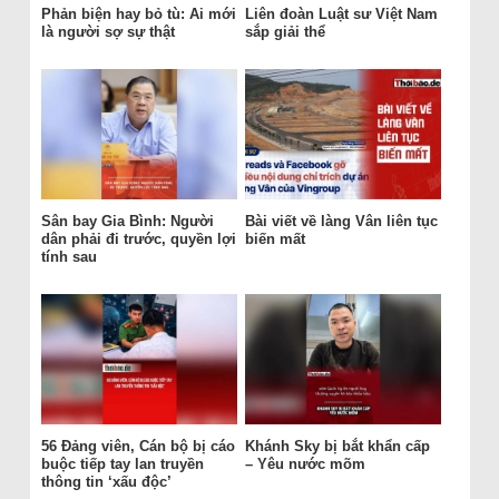
Phản biện hay bỏ tù: Ai mới
Liên đoàn Luật sư Việt Nam
là người sợ sự thật
sắp giải thể
Sân bay Gia Bình: Người
Bài viết về làng Vân liên tục
dân phải đi trước, quyền lợi
biến mất
tính sau
56 Đảng viên, Cán bộ bị cáo
Khánh Sky bị bắt khẩn cấp
buộc tiếp tay lan truyền
– Yêu nước mõm
thông tin ‘xấu độc’