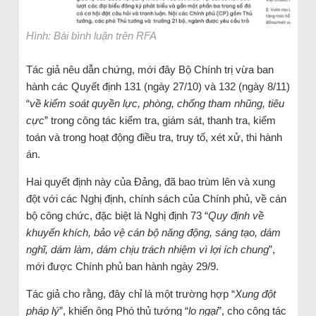
Hình: Bài bình luận trên RFA
Tác giả nêu dẫn chứng, mới đây Bộ Chính trị vừa ban
hành các Quyết định 131 (ngày 27/10) và 132 (ngày 8/11)
“
về kiểm soát quyền lực, phòng, chống tham nhũng, tiêu
cực
” trong công tác kiểm tra, giám sát, thanh tra, kiểm
toán và trong hoạt động điều tra, truy tố, xét xử, thi hành
án.
Hai quyết định này của Đảng, đã bao trùm lên và xung
đột với các Nghị định, chính sách của Chính phủ, về cán
bộ công chức, đặc biệt là Nghị định 73 “
Quy định về
khuyến khích, bảo vệ cán bộ năng động, sáng tạo, dám
nghĩ, dám làm, dám chịu trách nhiệm vì lợi ích chung
”,
mới được Chính phủ ban hành ngày 29/9.
Tác giả cho rằng, đây chỉ là một trường hợp “
Xung đột
pháp lý
”, khiến ông Phó thủ tướng “
lo ngại
”, cho công tác