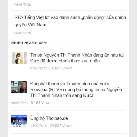
06/08/2026
RFA Tiếng Việt lọt vào danh sách „phản động“ của chính
quyền Việt Nam
06/08/2026
NHIỀU NGƯỜI XEM
Tin bà Nguyễn Thị Thanh Nhàn đang ẩn náu tại
Đức đã được chính thức xác nhận
07/08/2023
- 15.065 Views
Đài phát thanh và Truyền hình nhà nước
Slovakia (RTVS) công bố thông tin bà Nguyễn
Thị Thanh Nhàn trốn sang Đức!
06/08/2023
- 5.164 Views
Ủng hộ Thoibao.de
15/02/2018
- 24.054 Views