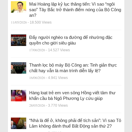
Mai Hoàng lập kỷ lục thăng tiến: Vì sao “ngôi
sao” Tây Bắc trở thành điểm nóng của Bộ Công
an?
11/05/2026
- 18.500 Views
Đẩy người nghèo ra đường để nhường đặc
quyền cho giới siêu giàu
17/06/2026
- 14.527 Views
Thanh lọc bộ máy Bộ Công an: Tinh giản thực
chất hay vẫn là màn trình diễn lấy lệ?
16/06/2026
- 4.941 Views
Hàng loạt trẻ em ven sông Hồng viết tâm thư
khẩn cầu bà Ngô Phương Ly cứu giúp
28/05/2026
- 3.770 Views
“Nhà là để ở, không phải để tích sản”: Vì sao Tô
Lâm không đánh thuế Bất Động sản thứ 2?