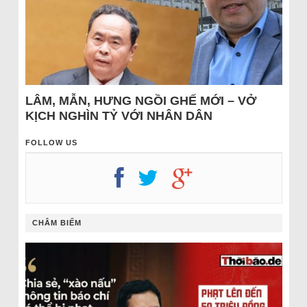
LÂM, MẪN, HƯNG NGỒI GHẾ MỚI – VỞ
KỊCH NGHÌN TỶ VỚI NHÂN DÂN
FOLLOW US
CHÂM BIẾM