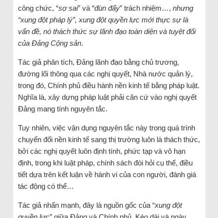
công chức, “
sợ sai
” và “
đùn đẩy
” trách nhiệm…,
nhưng
“xung đột pháp lý”, xung đột quyền lực mới thực sự là
vấn đề, nó thách thức sự lãnh đạo toàn diện và tuyệt đối
của Đảng Cộng sản
.
Tác giả phân tích, Đảng lãnh đạo bằng chủ trương,
đường lối thông qua các nghị quyết, Nhà nước quản lý,
trong đó, Chính phủ điều hành nền kinh tế bằng pháp luật.
Nghĩa là, xây dựng pháp luật phải căn cứ vào nghị quyết
Đảng mang tính nguyên tắc.
Tuy nhiên, việc vận dụng nguyên tắc này trong quá trình
chuyển đổi nền kinh tế sang thị trường luôn là thách thức,
bởi các nghị quyết luôn định tính, phức tạp và vô hạn
định, trong khi luật pháp, chính sách đòi hỏi cụ thể, điều
tiết dựa trên kết luận về hành vi của con người, đánh giá
tác động có thể…
Tác giả nhấn mạnh, đây là nguồn gốc của “
xung đột
quyền lực
” giữa Đảng và Chính phủ. Kéo dài và ngày