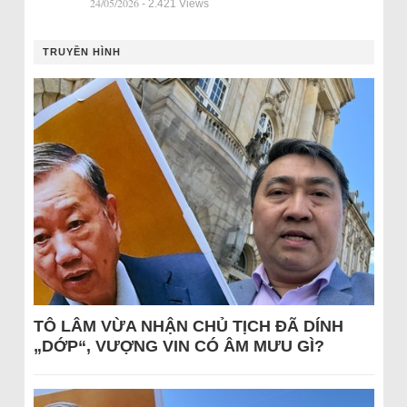
24/05/2026
- 2.421 Views
TRUYỀN HÌNH
TÔ LÂM VỪA NHẬN CHỦ TỊCH ĐÃ DÍNH
„DỚP“, VƯỢNG VIN CÓ ÂM MƯU GÌ?