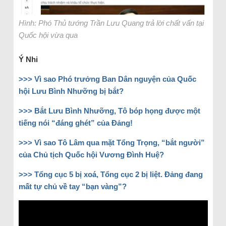
Hình: Phó Thủ tướng Trần Lưu Quang trả lời chất vấn tại
Quốc hội vừa qua
Ý Nhi
>>>
Vì sao Phó trưởng Ban Dân nguyện của Quốc
hội Lưu Bình Nhưỡng bị bắt?
>>>
Bắt Lưu Bình Nhưỡng, Tô bóp họng được một
tiếng nói “đáng ghét” của Đảng!
>>>
Vì sao Tô Lâm qua mặt Tổng Trọng, “bắt người”
của Chủ tịch Quốc hội Vương Đình Huệ?
>>>
Tổng cục 5 bị xoá, Tổng cục 2 bị liệt. Đảng đang
mất tự chủ về tay “bạn vàng”?