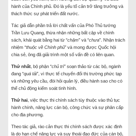
hành của Chính phủ. Đó là yếu tố cản trở tăng trưởng và
thách thức sự phát triển đất nước.
Tác giả dẫn phần trả lời chất vấn của Phó Thủ tướng
Trần Lưu Quang, thừa nhận những bất cập về chính
sách, khái quát bằng hai từ “
chậm
” và “
chưa
”. Nhận trách
nhiệm “
thuộc về Chính phủ
” và mong được Quốc hội
chia sẻ, ông đã giải trình một số vấn đề có liên quan.
Thứ nhất
, bộ phận “
chủ trì
” soạn thảo từ các bộ, ngành
đang “
quá tải
”, vì thực tế chuyển đổi thị trường phức tạp
và những yêu cầu, đòi hỏi quản lý, điều hành sao cho có
thể chủ động kiểm soát tình hình.
Thứ hai
, việc thực thi chính sách tùy thuộc vào thủ tục
hành chính, năng lực cán bộ, công chức và sự phân cấp
cho địa phương.
Theo tác giả, rào cản thực thi chính sách được xác định
là do hạn chế năng lực và suy thoái đạo đức của cán bộ,