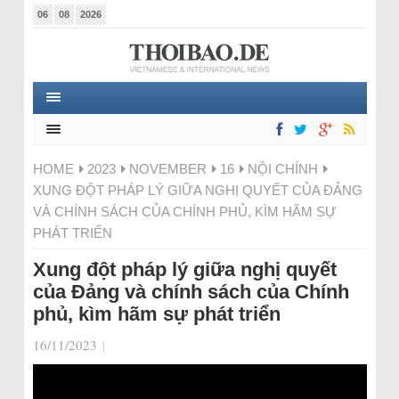
06
08
2026
HOME
2023
NOVEMBER
16
NỘI CHÍNH
XUNG ĐỘT PHÁP LÝ GIỮA NGHỊ QUYẾT CỦA ĐẢNG
VÀ CHÍNH SÁCH CỦA CHÍNH PHỦ, KÌM HÃM SỰ
PHÁT TRIỂN
Xung đột pháp lý giữa nghị quyết
của Đảng và chính sách của Chính
phủ, kìm hãm sự phát triển
16/11/2023
|